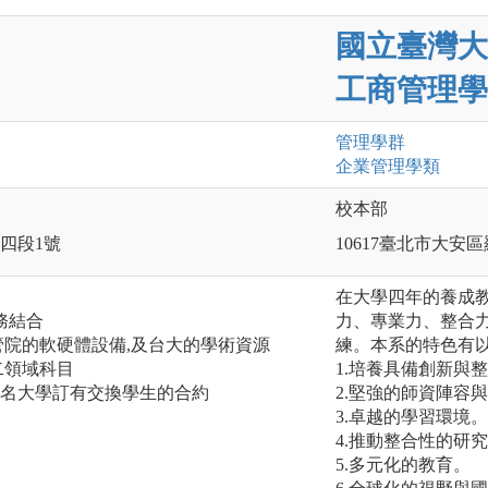
國立臺灣大
工商管理學
管理
學群
企業管理
學類
校本部
路四段1號
10617臺北市大安
在大學四年的養成
務結合
力、專業力、整合
大管院的軟硬體設備,及台大的學術資源
練。本系的特色有
二領域科目
1.培養具備創新與
知名大學訂有交換學生的合約
2.堅強的師資陣容
3.卓越的學習環境。
4.推動整合性的研
5.多元化的教育。