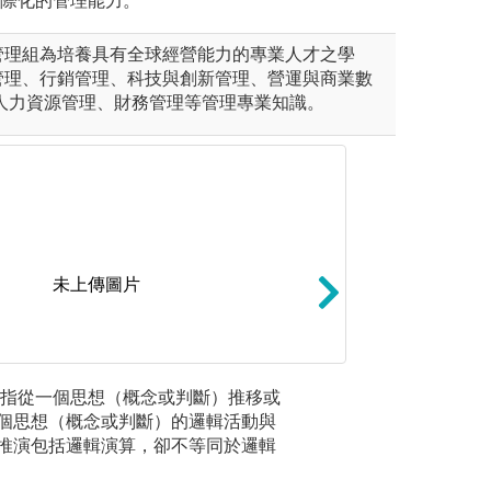
國際化的管理能力。
管理組為培養具有全球經營能力的專業人才之學
管理、行銷管理、科技與創新管理、營運與商業數
/人力資源管理、財務管理等管理專業知識。
未上傳圖片
個案分析
泛指從一個思想（概念或判斷）推移或
數據分析
是一種有系統、有結構的教學
以會計學理論為基
個思想（概念或判斷）的邏輯活動與
庫、進行
式把不同特質的學生分配在同
析，如管理會計與
推演包括邏輯演算，卻不等同於邏輯
師經由各種途徑鼓勵小組成員
學，需要良好的學
支持、共同合作，因此需要熟