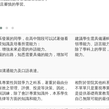
且審慎的學習。
練地學習和運用人
圖解:無
版權:台灣大學
系發展的同學，在高中階段可以試著做看
建議學生需具備邏
景知識及培養所需能力：
領導能力、語言能
，增強未來必需的外語能力。
除了學科上的學習
場的出路，知悉需要具備的能力，增加可
能力。
加溝通能力及口語表達。
具專業性與競爭力之科系，著重於藉由分
相對於管院其他科
有效之管理、評價、投資等決策。因此，
不單單只是重視專
與訓練，除了會計專業知識外，本系學生
是提供基礎商業教
法律等方面的知識和能力。
自己無限可能的最