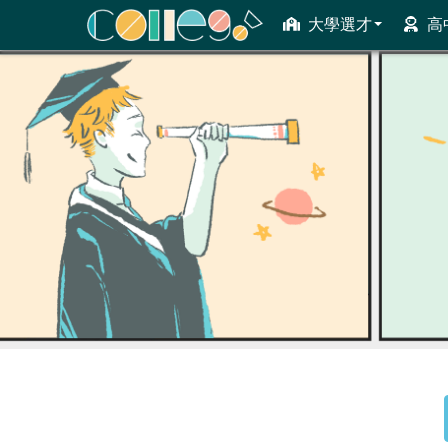
大學選才
高
ColleGo! 大學選才與高中育才輔助系統