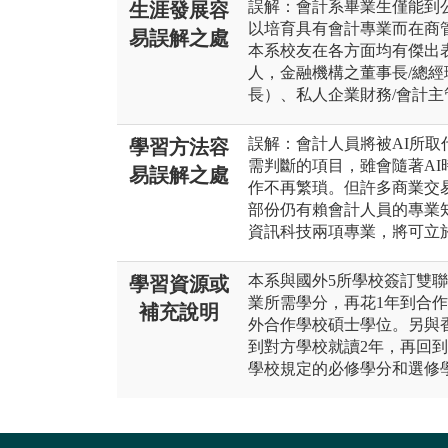
誤解：會計系畢業生僅能到
生涯發展容
以培育具有會計專業而在商
易誤解之處
本系校友在各方面均有傑出
人，金融機構之董事長/總
長）、私人企業財務/會計
誤解：會計人員將被AI所
學習方法容
需判斷的項目，雖會隨著AI
易誤解之處
作不再繁瑣。但許多商業交
部份仍有賴會計人員的專業
資訊科技兩項專業，將可立於
本系與國外5所學校簽訂雙聯
學習資源或
業所需學分，再花1年到合
補充說明
外合作學校碩士學位。另與
到對方學校就讀2年，再回到
學校規定的必修學分和選修