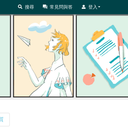
搜尋
常見問與答
登入
質