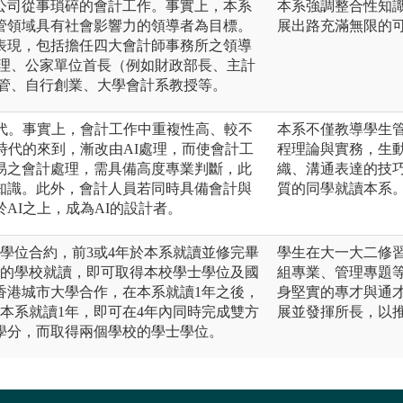
公司從事瑣碎的會計工作。事實上，本系
本系強調整合性知
管領域具有社會影響力的領導者為目標。
展出路充滿無限的
表現，包括擔任四大會計師事務所之領導
經理、公家單位首長（例如財政部長、主計
主管、自行創業、大學會計系教授等。
取代。事實上，會計工作中重複性高、較不
本系不僅教導學生
時代的來到，漸改由AI處理，而使會計工
程理論與實務，生
易之會計處理，需具備高度專業判斷，此
織、溝通表達的技
知識。此外，會計人員若同時具備會計與
質的同學就讀本系
AI之上，成為AI的設計者。
學位合約，前3或4年於本系就讀並修完畢
學生在大一大二修
作的學校就讀，即可取得本校學士學位及國
組專業、管理專題
香港城市大學合作，在本系就讀1年之後，
身堅實的專才與通
本系就讀1年，即可在4年內同時完成雙方
展並發揮所長，以
學分，而取得兩個學校的學士學位。