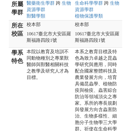
醫藥衛生
學群
跨
生物
生命科學
學群
跨
生物
所屬
資源
學群
資源
學群
學群
獸醫
學類
植物保護
學類
校本部
校本部
所在
校區
10617臺北市大安區羅
10617臺北市大安區羅
斯福路四段1號
斯福路四段1號
本院以教育及培訓不
本系之教育目標及特
學系
同動物種別之專業獸
色為致力卓越之昆蟲
特色
醫師與獸醫相關科技
學研究與應用，同時
之教學及研究人才為
配合國家整體科技及
目標。
農業發展方向，培育
具備昆蟲學、植物防
疫與檢疫、蟲害綜合
防治等領域頂尖之專
家。系所的專長規劃
與發展方向含蟲害防
治、生物多樣性、細
胞分子生物學三大學
群。祈使在生命科學