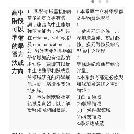
1、獸醫領域需接觸相
1.本系屬生命科學學群
高中
當多的英文專有名
及生物資源學群
階段
詞，建議高中生能加
1
可以
強英文能力，特別是
，參考部定必修、加
準備
在 redaing、writing 以
深加廣選修、校訂必
及 communication 上。
修、多元選修及綜合
的學
2、另外需要對生物醫
型高中之課程
習方
學領域知識有強烈的
2
法或
求知慾，建議可以從
等修課紀錄進行綜合
方向
事生物醫學相關或是
評量。
跨領域研究的科學展
2.本系參考部定必修與
覽活動，增廣相關領
加深加廣選修之重點
域知識。
領域：
３、事先到獸醫相關
(1)語文領域
領域見實習，以了解
(2)數學領域
獸醫領域相關發展。
(3)自然科學領域
(4)科技領域
3.學業總成績