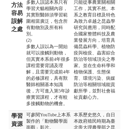
多數人誤認本系只有
只能從事農業關相關
方法
學習犬貓相關內容，
工作，其實不然。本
容易
其實獸醫師須學習範
系之教育目標及特色
誤解
圍相當廣泛，包含所
為致力卓越之昆蟲學
有動物別及所有科
研究與應用，同時配
之處
別。
合國家整體科技及農
(2)
業發展方向，培育具
多數人誤以為一開始
備昆蟲科學、植物防
就可以接觸到動物，
疫與檢疫、蟲害綜合
但其實本系前4年很多
防治等領域頂尖之專
課程需要背誦及理
家。並在生命科學和
解，且需要完成前4年
植物保護、生態保
的必修課程，具有獸
育、環境污染、病媒
醫師相關基本知識
防治等相關領域能貢
後，方可進入第5年診
獻所學，並對社會福
療實習課程，才有較
祉貢獻心力。
多接觸動物的機會。
可參閱YouTube上本系
本系歷史悠久，自日
學習
製作的「動物醫學面
本政府殖民時期為臺
資源
面觀」影片。
北帝大理農學部之昆