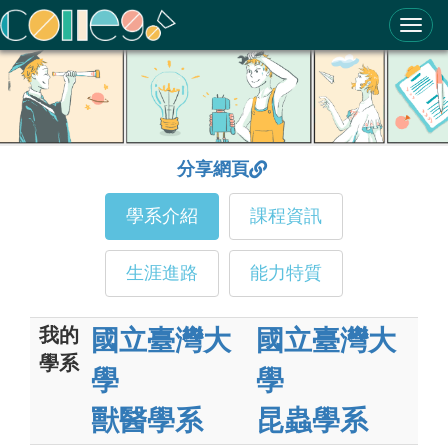
ColleGo! 大學選才與高中育才輔助系統
分享網頁
學系介紹
課程資訊
生涯進路
能力特質
我的
國立臺灣大
國立臺灣大
學系
學
學
獸醫學系
昆蟲學系