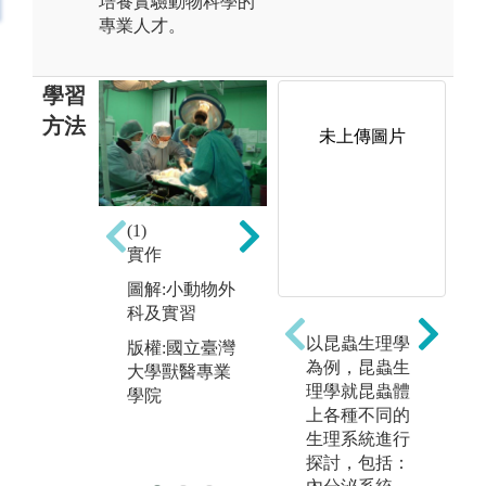
培養實驗動物科學的
專業人才。
學習
方法
未上傳圖片
(3)
(2)
(1)
用
利用光學顯微
實作
行
鏡進行組織疾
病理切片之觀
圖解:小動物外
圖
察
科及實習
討
以昆蟲生理學
圖解:組織學實
版權:國立臺灣
版
為例，昆蟲生
習
大學獸醫專業
大
理學就昆蟲體
學院
學
版權:國立臺灣
上各種不同的
大學獸醫專業
生理系統進行
學院
探討，包括：