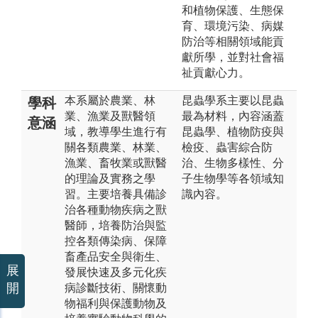
和植物保護、生態保
育、環境污染、病媒
防治等相關領域能貢
獻所學，並對社會福
祉貢獻心力。
本系屬於農業、林
昆蟲學系主要以昆蟲
學科
業、漁業及獸醫領
最為材料，內容涵蓋
意涵
域，教導學生進行有
昆蟲學、植物防疫與
關各類農業、林業、
檢疫、蟲害綜合防
漁業、畜牧業或獸醫
治、生物多樣性、分
的理論及實務之學
子生物學等各領域知
習。主要培養具備診
識內容。
治各種動物疾病之獸
醫師，培養防治與監
控各類傳染病、保障
畜產品安全與衛生、
展
發展快速及多元化疾
開
病診斷技術、關懷動
物福利與保護動物及