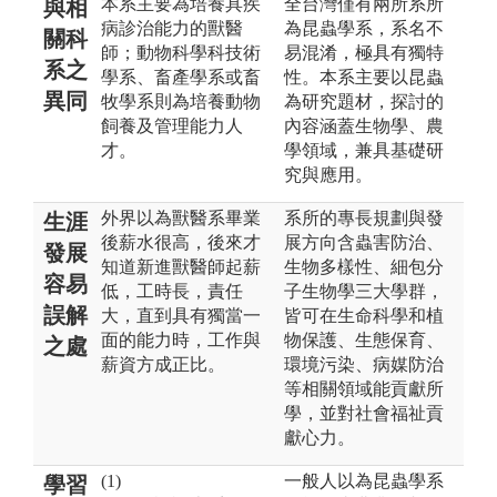
本系主要為培養具疾
全台灣僅有兩所系所
與相
病診治能力的獸醫
為昆蟲學系，系名不
關科
師；動物科學科技術
易混淆，極具有獨特
系之
學系、畜產學系或畜
性。本系主要以昆蟲
異同
牧學系則為培養動物
為研究題材，探討的
飼養及管理能力人
內容涵蓋生物學、農
才。
學領域，兼具基礎研
究與應用。
外界以為獸醫系畢業
系所的專長規劃與發
生涯
後薪水很高，後來才
展方向含蟲害防治、
發展
知道新進獸醫師起薪
生物多樣性、細包分
容易
低，工時長，責任
子生物學三大學群，
誤解
大，直到具有獨當一
皆可在生命科學和植
面的能力時，工作與
物保護、生態保育、
之處
薪資方成正比。
環境污染、病媒防治
等相關領域能貢獻所
學，並對社會福祉貢
獻心力。
(1)
一般人以為昆蟲學系
學習