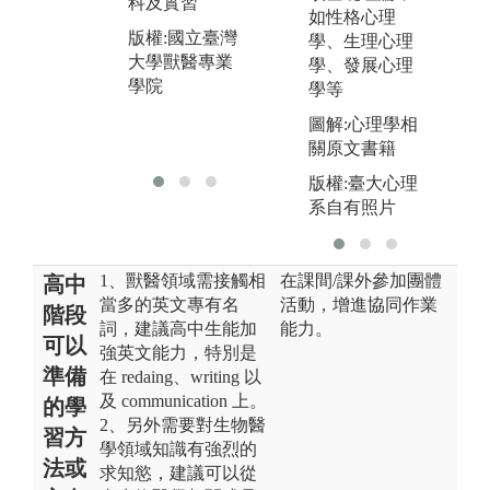
察
科及實習
討
如性格心理
圖解:組織學實
版權:國立臺灣
學、生理心理
版
習
大學獸醫專業
學、發展心理
大
學院
學等
學
版權:國立臺灣
大學獸醫專業
圖解:心理學相
學院
關原文書籍
版權:臺大心理
系自有照片
1、獸醫領域需接觸相
在課間/課外參加團體
高中
當多的英文專有名
活動，增進協同作業
階段
詞，建議高中生能加
能力。
可以
強英文能力，特別是
準備
在 redaing、writing 以
及 communication 上。
的學
2、另外需要對生物醫
習方
學領域知識有強烈的
法或
求知慾，建議可以從