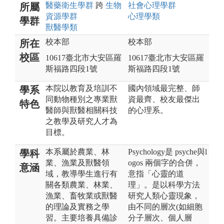
醫藥衛生
學群
跨
生物
社會心理
學群
所屬
資源
學群
心理
學類
學群
獸醫
學類
校本部
校本部
所在
校區
10617臺北市大安區羅
10617臺北市大安區羅
斯福路四段1號
斯福路四段1號
本院以教育及培訓不
國內領域最完整、師
學系
同動物種別之專業獸
資最齊、校友最傑出
特色
醫師與獸醫相關科技
的心理系。
之教學及研究人才為
目標。
本系屬於農業、林
Psychology是 psyche與l
學科
業、漁業及獸醫領
ogos 兩個字的合併，
意涵
域，教導學生進行有
意指「心靈的道
關各類農業、林業、
理」。是以科學方法
漁業、畜牧業或獸醫
研究人類心靈現象，
的理論及實務之學
由不同的層次(如細胞
習。主要培養具備診
分子層次、個人層