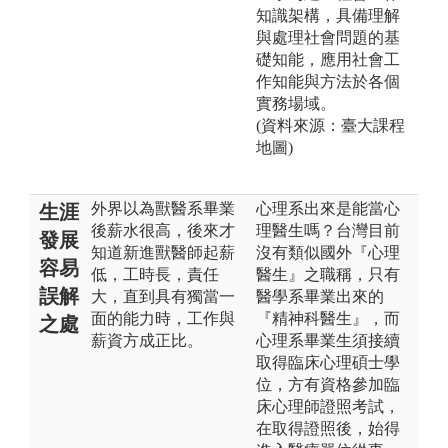
知識架構，具備理解
與處理社會問題的基
礎知能，應用社會工
作知能與方法於各個
實務場域。
(資料來源：臺大課程
地圖)
外界以為獸醫系畢業
心理系出來是能當心
生涯
後薪水很高，後來才
理醫生嗎？台灣目前
發展
知道新進獸醫師起薪
沒有類似國外『心理
容易
低，工時長，責任
醫生』之職稱，只有
誤解
大，直到具有獨當一
醫學系畢業出來的
面的能力時，工作與
『精神科醫生』，而
之處
薪資方成正比。
心理系畢業生須接續
取得臨床心理碩士學
位，方有資格參加臨
床心理師證照考試，
在取得證照後，始得