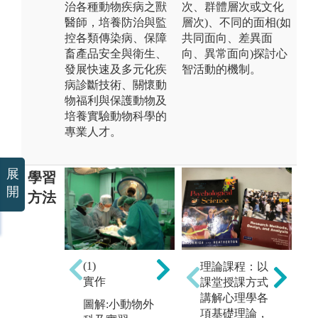
治各種動物疾病之獸
次、群體層次或文化
醫師，培養防治與監
層次)、不同的面相(如
控各類傳染病、保障
共同面向、差異面
畜產品安全與衛生、
向、異常面向)探討心
發展快速及多元化疾
智活動的機制。
病診斷技術、關懷動
物福利與保護動物及
培養實驗動物科學的
專業人才。
展
學習
開
方法
(3)
(2)
(1)
理論課程：以
用
利用光學顯微
實作
課堂授課方式
行
鏡進行組織疾
講解心理學各
病理切片之觀
圖解:小動物外
圖
項基礎理論，