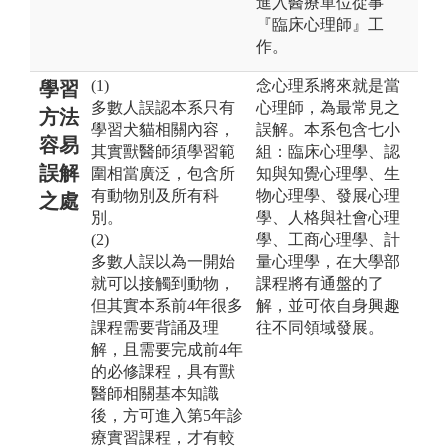
進入醫療單位從事
『臨床心理師』工
作。
(1)
念心理系將來就是當
學習
多數人誤認本系只有
心理師，為最常見之
方法
學習犬貓相關內容，
誤解。本系包含七小
容易
其實獸醫師須學習範
組：臨床心理學、認
誤解
圍相當廣泛，包含所
知與知覺心理學、生
有動物別及所有科
物心理學、發展心理
之處
別。
學、人格與社會心理
(2)
學、工商心理學、計
多數人誤以為一開始
量心理學，在大學部
就可以接觸到動物，
課程將有通盤的了
但其實本系前4年很多
解，並可依自身興趣
課程需要背誦及理
往不同領域發展。
解，且需要完成前4年
的必修課程，具有獸
醫師相關基本知識
後，方可進入第5年診
療實習課程，才有較