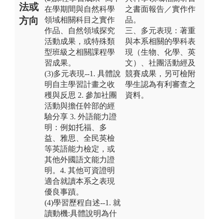
法或
在學期間與自然科學
之書面報告／實作作
方向
領域相關科目之實作
品。
作品、自然領域探究
三、多元表現：著重
活動成果，或特殊類
與本系相關的學科表
型班級之相關課程學
現（生物、化學、英
習成果。
文）、社團活動經及
(3)多元表現--1. 具體說
競賽成果，另可檢附
明自主學習計畫之收
學生認為有利審查之
穫與反思 2. 參加社團
資料。
活動與擔任幹部的經
驗分享 3. 外語能力證
明：例如托福、多
益、雅思、全民英檢
等英語能力檢定，或
其他外國語文能力證
明。4. 其他可資證明
適合就讀本系之表現
優良事蹟。
(4)學習歷程自述--1. 就
讀動機:具體說明為什