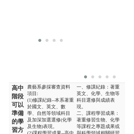
計
代
觴
農藝系參採審查資料
一、修課紀錄：著重
高中
項目:
英文、化學、生物等
階段
(1)修課紀錄--本系著重
科目選修與成績表
可以
於國文、英文、數
現。
準備
學、自然等領域科目
二、課程學習成果：
及加深加選選修(化學
著重修習生物、化學
的學
及生物)表現。
等課程之專題成果或
習方
(2)課程學習成果--高中
與科學領域相關研習