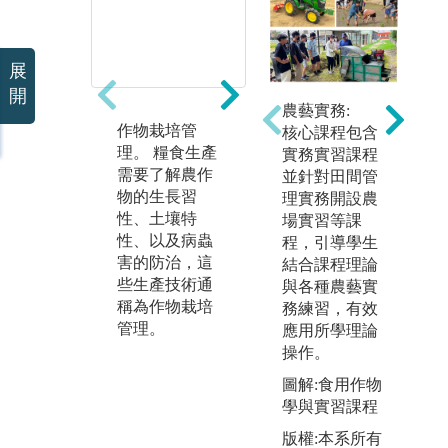
展
開
農藝實務:
作物栽培管
作物育種方
統
核心課程包含
理。 糧食生產
法。 農作物能
計
實務實習課程
需要了解農作
透過交配與人
用
並針對田間管
物的生長習
為選拔，培育
物
理實務開設農
性、土壤特
出新的品種，
術
場實習等課
性、以及病蟲
這套科學方法
是
程，引導學生
害的防治，這
稱為作物育種
拔
結合課程理論
些生產技術通
方法。
過
與各種農藝實
稱為作物栽培
試
務練習，有效
管理。
認
應用所學理論
術
操作。
種
圖解:食用作物
的
學與實習課程
工
版權:本系所有
稱