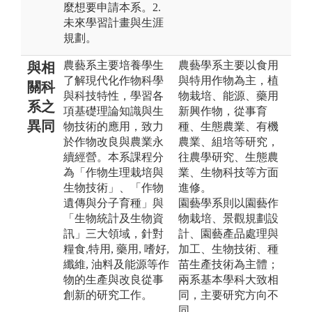
麼想要申請本系。2.
未來學習計畫與生涯
規劃。
農藝系主要培養學生
農藝學系主要以食用
與相
了解現代化作物科學
與特用作物為主，植
關科
與科技特性，學習各
物栽培、能源、藥用
系之
項基礎理論知識與生
新興作物，從事育
異同
物技術的應用，致力
種、生態農業、有機
於作物改良與農業永
農業、組培等研究，
續經營。本系課程分
往農學研究、生態農
為「作物生理栽培與
業、生物科技等方面
生物技術」、「作物
進修。
遺傳與分子育種」與
園藝學系則以園藝作
「生物統計及生物資
物栽培、景觀規劃設
訊」三大領域，針對
計、園藝產品處理與
糧食,特用, 藥用, 嗜好,
加工、生物技術、種
纖維, 油料及能源等作
苗生產技術為主體；
物的生產與改良從事
兩系基本學科大致相
創新的研究工作。
同，主要研究方向不
同。