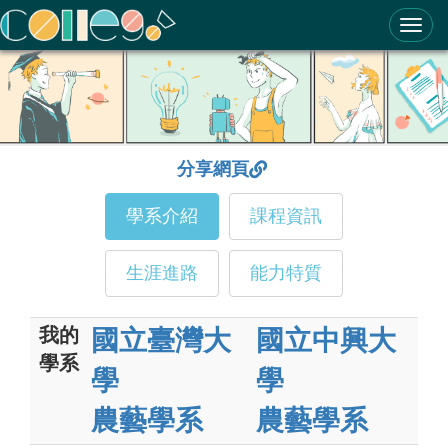
ColleGo! 大學選才與高中育才輔助系統
分享網頁
學系介紹
課程資訊
生涯進路
能力特質
我的
國立臺灣大
國立中興大
學系
學
學
農藝學系
農藝學系