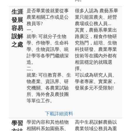
是否畢業後就要從事
很多人認為 農藝系畢
生涯
農業相關工作或是公
業只能當農夫、經營
發展
務員等?
農場或公務人員...
容易
一、
其實，農藝系畢業出
誤解
就學: 可就分子生物
路廣泛，糧食作物研
學、作物學、生命科
究熱門，組培、生物
之處
學、生物資訊學、統
科技研發、農業專業
計學等各學門繼續深
技術等在國內外都有
造。
相當穩定的就職選
二、
擇。
就業: 可往教育界、生
可以成為研究人員、
物產業、資訊界、研
學者專家、實業家，
究機關、各農業試驗
發展多元不受限制!
所、海外會及農技團
等單位工作。
下載詳細資料
學習內容和其他植物
高中生易誤解農藝以
學習
相關科系如園藝系、
農業領域公務員為重