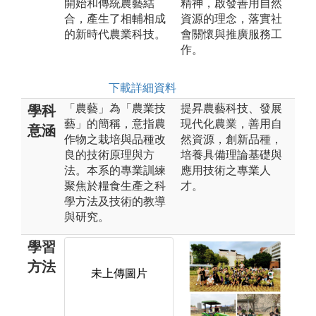
開始和傳統農藝結
精神，啟發善用自然
合，產生了相輔相成
資源的理念，落實社
的新時代農業科技。
會關懷與推廣服務工
作。
下載詳細資料
「農藝」為「農業技
提昇農藝科技、發展
學科
藝」的簡稱，意指農
現代化農業，善用自
意涵
作物之栽培與品種改
然資源，創新品種，
良的技術原理與方
培養具備理論基礎與
法。本系的專業訓練
應用技術之專業人
聚焦於糧食生產之科
才。
學方法及技術的教導
與研究。
學習
方法
未上傳圖片
未上傳圖片