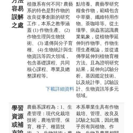
方法
植微系有何不同? 農藝
點培養。農藝學研究
容易
系的特色是對作物的
糧食作物，範疇包含
誤解
改良從事創新的研究
中草藥、纖維特用作
工作，本系之教學涵
物、茶咖啡等。從土
之處
蓋 (1) 作物生產、 (2)
壤學、病蟲害認識農
作物生理與生物技
業氣象，從植物學延
術、 (3) 遺傳與分子育
伸到作物學、作物生
種、 (4) 生物統計與生
理生產概論，並從遺
物資訊等四大領域，
傳學延伸到植物育種
包含基礎課程、共同
方法。且為證明研究
核心課程、專業及總
結果，延伸向試驗分
整課程等。
析、基因鑑定技術、
以及統計學、試驗設
下載詳細資料
計、生物資訊等多元
領域。
農藝系課程為：1、生
本系畢業生具有作物
學習
產管理：現代化栽培
栽培、管理、改良及
資源
技術，農地管理、保
試驗之知識，因此幾
或補
育、種子、種苗技
乎所有與植物、作
充說