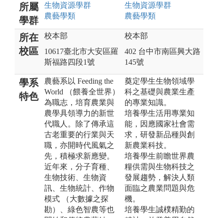
生物資源
學群
生物資源
學群
所屬
農藝
學類
農藝
學類
學群
校本部
校本部
所在
校區
10617臺北市大安區羅
402 台中市南區興大路
斯福路四段1號
145號
農藝系以 Feeding the
奠定學生生物領域學
學系
World （餵養全世界）
科之基礎與農業生產
特色
為職志，培育農業與
的專業知識。
農學具領導力的新世
培養學生活用專業知
代職人。除了傳承這
能，因應國家社會需
古老重要的行業與天
求，研發新品種與創
職，亦開時代風氣之
新農業科技。
先，積極求新應變。
培養學生前瞻世界農
近年來，分子育種、
糧供需與生物科技之
生物技術、生物資
發展趨勢，解決人類
訊、生物統計、作物
面臨之農業問題與危
模式 （大數據之探
機。
勘）、綠色智農等也
培養學生誠樸精勤的