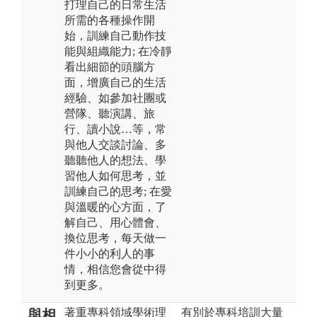
打理自己的日常生活
所需的各種操作開
始，訓練自己動作技
能與組織能力; 在冷靜
看出細節的頭腦方
面，增廣自己的生活
經驗、如參加社團或
營隊、聽演講、旅
行、讀小說…等，常
與他人交談討論、多
聽聽他人的想法、學
習他人如何思考，並
訓練自己的思考; 在愛
與溫暖的心方面，了
解自己、用心體會、
換位思考，每天做一
件小小的利人的事
情，相信您會從中得
到更多。
著重專科領域學術理
有別於專科培訓大量
與相