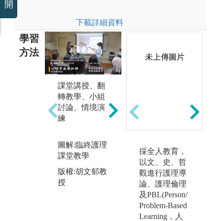
開
下載詳細資料
學習
方法
未上傳圖片
課堂講授、翻
多
轉教學、小組
材
臨床實習、校
討論、情境演
視
外參訪: 於台大
練
堂
醫院及台北市
於
之健康中心實
容
習，並參訪照
圖解:臨終護理
念
採全人教育，
護相關機構，
課堂教學
以文、史、哲
讓學生有實際
圖
版權:胡文郁教
觀進行護理導
接觸及照顧病
_
授
論、護理倫理
人之經驗及能
版
及PBL(Person/
力
授
Problem-Based
圖解:醫院參訪
Learning，人