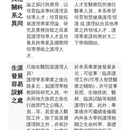
論之探討與應用，以
人才至醫療院所擔任
關科
培育臨床專科護理及
醫事人員，本系希望
系之
領導人才；培育能拓
培育智慧健康護理/照
異同
展護理專業理論、研
護 或 護理結合其他專
究及實務技能之高素
業之跨領域人才，護
質護理領導人才及培
理專業課程將於大二
養具跨專業及國際間
下學期開始。
領導潛能之護理人
才。
只能在醫院當護理人
於本系畢業後發展多
生涯
員?
元，可從事：臨床護
發展
護理學系畢業之後出
理工作(可導入智慧醫
容易
路多元，如護理學校
療之輔助)，亦可從事
誤解
教師與研究人員、中
長照、生物技術、醫
央與地方政府之衛生
材、臨床試驗等相關
之處
行政部門之公職人
護理行業。此外，畢
員…等。若是進入醫
業後亦可繼續進修國
院工作，除了當基層
內外各大學與護理相
護理師之外，亦有許
關之生命科學、基礎