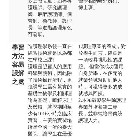
多進階管道，如專科
醫學相關研究所碩、
護理師、研究護理
博士班。
師、麻醉護理師、個
管師、衛教師、護理
長…等進階護理角色
可發展。
進護理學系後一直在
1.護理專業的養成，對
學習
練習技術或是以為都
於學生而言，確實是
方法
在學校上課?
一項較具挑戰性的課
容易
護理是照顧人的應用
題。 但當你成功運用
誤解
科學與藝術，因此除
自身所學，在多元的
了技術操作流程，更
就業領域幫助到他人
之處
強調學生需有紮實的
時，可獲得更多的成
基礎生物學及相關理
就感與回饋。
論為基礎，瞭解原理
2.本系鼓勵學生除護理
及機轉。就學期間至
專業外培養第二專
少有1016小時之臨床
長，並非純培育傳統
實習，主要的實習場
護理人力。
所是全國一流的臺大
醫院，讓學生在最優