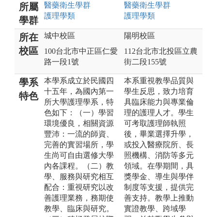
醫藥衛生
學群
醫藥衛生
學群
所屬
護理
學類
護理
學類
學群
城中校區
陽明校區
所在
校區
100台北市中正區仁愛
112台北市北投區立農
路一段1號
街二段155號
本學系成立於民國四
本系重視教學品質與
學系
十五年，為國內第一
學生反思，致力培育
特色
所大學護理學系，特
具臨床能力與專業倫
色如下：（一）學習
理的護理人才。學生
環境優良，相關資源
可考取護理師執照
豐沛：一流的師資、
後，畢業選擇升學，
完善的實習場所，學
或投入醫療院所、長
生尚可自由選修大學
照機構、消防等多元
內各課程。（二）教
領域。在學期間，具
學、服務與研究相互
獎學金、導生與學伴
配合：重視研究以改
制度等支援，提供完
善護理業務，務期使
善支持。教學上推動
教學、臨床與研究。
實證教學、跨域學