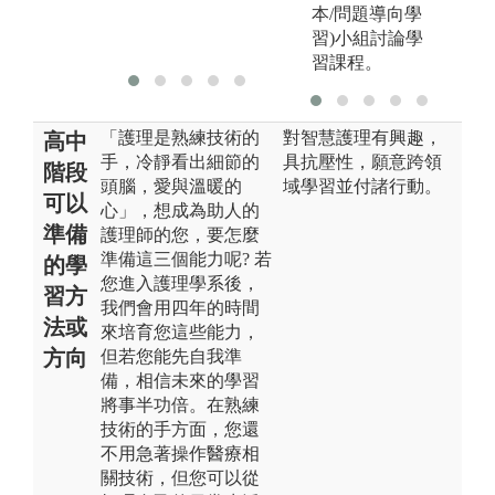
本/問題導向學
版權:臺大護理
習)小組討論學
學系
習課程。
「護理是熟練技術的
對智慧護理有興趣，
高中
手，冷靜看出細節的
具抗壓性，願意跨領
階段
頭腦，愛與溫暖的
域學習並付諸行動。
可以
心」，想成為助人的
準備
護理師的您，要怎麼
準備這三個能力呢? 若
的學
您進入護理學系後，
習方
我們會用四年的時間
法或
來培育您這些能力，
方向
但若您能先自我準
備，相信未來的學習
將事半功倍。在熟練
技術的手方面，您還
不用急著操作醫療相
關技術，但您可以從