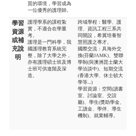
質的環境，學習成為
一位優秀的護理師。
護理學系的課程紮
跨域學程：醫學、護
學習
實，不適合在學重
理、資訊工程三系共
資源
考。
同開設，希冀培養智
或補
護理是一門科學，我
慧照護之專才。
充說
國護理教育系統完
國際交流：具海外交
整，除了大學之外，
換(芬蘭JAMK)、雙聯
明
亦有護理碩士班及博
學制(與澳洲昆士蘭大
士班可供進階及深
學洽談中)、短期交流
造。
(香港大學、休士頓大
學等...)
學習資源：空間(讀書
室、討論室、交誼
廳)、學生(獎助學金、
工讀金、學伴、導生
機制)、就業輔導。