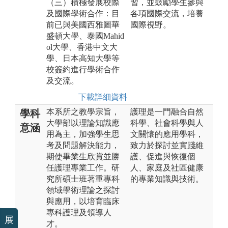
（三）積極發展校際
習，並鼓勵學生參與
及國際學術合作：目
各項國際交流，培養
前已與美國西雅圖華
國際視野。
盛頓大學、泰國Mahid
ol大學、香港中文大
學、日本高知大學等
校簽約進行學術合作
及交流。
下載詳細資料
本系所之教學宗旨，
護理是一門融合自然
學科
大學部以理論知識應
科學、社會科學與人
意涵
用為主，加強學生思
文關懷的應用學科，
考及問題解決能力，
致力於探討並實踐維
期使畢業生欣賞並勝
護、促進與恢復個
任護理專業工作。研
人、家庭及社區健康
究所碩士班著重專科
的專業知識與技術。
領域學術理論之探討
與應用，以培育臨床
專科護理及領導人
展
才。