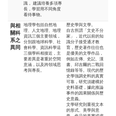
識， 建議培養多項專
長，學習用不同角度
看待事物。
地理學包括自然地
歷史學與文學。
與相
理、人文地理、地理
自古所謂「文史不分
關科
資訊三個主要領域，
家」，近代以前的知
系之
分別跟地球科學、社
識分子接受通才教
異同
會科學、資訊科學這
育，歷史著作往往也
三個學科相接近，主
是優美的文學作品，
要差異是著重於空間
例如左傳、史記、漢
意涵，以及跨領域思
書、邱吉爾的二戰回
考與專長。
憶錄等等。現代的歷
史學強調史料的真實
可靠，研究須建構於
史料基礎，據此推論
事件的因果關係與歷
史意義。
文學研究則重視文本
的形式、美學與意
義，作品的真實或虛