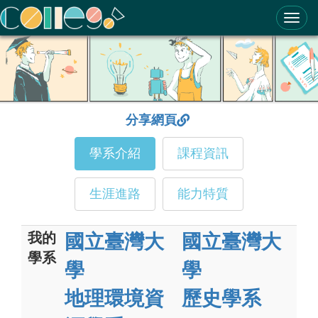
ColleGo! 大學選才與高中育才輔助系統
分享網頁
學系介紹
課程資訊
生涯進路
能力特質
我的
國立臺灣大
國立臺灣大
學系
學
學
地理環境資
歷史學系