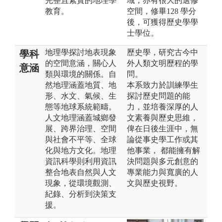
完整且紮實的地理學
域，亦有很大的選修
教育。
空間，修畢128 學分
後，可獲得歷史學學
士學位。
地理學探討地表現象
歷史學，研究古今中
學科
的空間意涵，關心人
外人類文明歷程的學
意涵
類與環境的關係。自
問。
然地理涵蓋地質、地
本系致力於訓練學生
形、水文、氣候、生
探討歷史問題的能
態等地球系統範疇。
力，並培養深厚的人
人文地理涵蓋城鄉發
文素養與歷史思維，
展、跨界治理、空間
俾在日後生涯中，無
與社會不平等、全球
論從事史學工作或其
化與地方文化。地理
他事業， 都能擁有解
資訊科學則利用資訊
決問題與多元創意的
整合地表自然與人文
專業能力與寬廣的人
現象，從環境觀測、
文與歷史視野。
紀錄、分析到決策支
援。