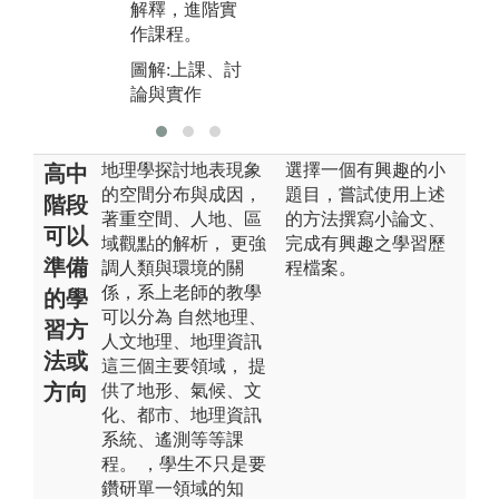
解釋，進階實
作課程。
圖解:上課、討
論與實作
地理學探討地表現象
選擇一個有興趣的小
高中
的空間分布與成因，
題目，嘗試使用上述
階段
著重空間、人地、區
的方法撰寫小論文、
可以
域觀點的解析， 更強
完成有興趣之學習歷
準備
調人類與環境的關
程檔案。
係，系上老師的教學
的學
可以分為 自然地理、
習方
人文地理、地理資訊
法或
這三個主要領域， 提
方向
供了地形、氣候、文
化、都市、地理資訊
系統、遙測等等課
程。 ，學生不只是要
鑽研單一領域的知