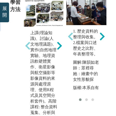
學習
展
方法
開
1. 歷史資料的
上課(理論知
現
整理與收集。
識)、討論(人
教
2.檔案與口述
文地理議題)、
歷史之比對、
圖
實作(自然地理
年表整理等。
學
實驗、地理資
野外實察實地
台
訊軟硬體實
教學(國外)。
圖解:陳韻如老
山
作、衛星影像
師：眾裡尋
圖解:海外地形
與航空攝影等
她：繪畫中的
學實察：日本
影像資料的來
女性形貌探
九州熊本地震
源與處理原
斷層槽溝
版權:本系自有
理、使用R程
式及其空間分
析套件)。高階
課程: 整合資料
蒐集、分析與