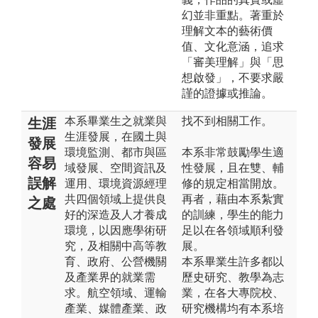
幻並非重點。著重於
理解文本的藝術價
值、文化意涵，追求
「審美理解」與「思
想啟發」，不要求嚴
謹的證據或推論。
本系畢業生之就業與
找不到相關工作。
生涯
生涯發展，在國土與
發展
環境監測、都市與區
本系非常鼓勵學生適
容易
域發展、空間資訊及
性發展，且在雙、輔
誤解
運用、環境資源經理
修的規定相當開放。
共四個領域上提供良
再者，藉由本系紮實
之處
好的深造及人才養成
的訓練，學生的能力
環境，以因應學術研
足以在各領域順利發
究，及相關中高等教
展。
育、政府、公營機關
本系畢業生許多都以
及產業界的就業需
歷史研究、教學為志
求。航空領域、運輸
業，在各大專院校、
產業、媒體產業、政
研究機構均有本系培