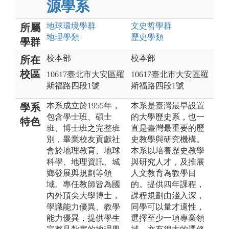
源學系
地球環境
學群
文史哲
學群
所屬
地理
學類
歷史
學類
學群
校本部
校本部
所在
校區
10617臺北市大安區羅
10617臺北市大安區羅
斯福路四段1號
斯福路四段1號
本系成立於1955年，
本系是臺灣最早設置
學系
包含學士班、碩士
的大學歷史系，也一
特色
班、博士班之完整班
直是臺灣最重要的歷
別，畢業校友貢獻社
史教學與研究機構。
會於地理教育、地球
本系以培養歷史教學
科學、地理資訊、城
與研究人才，及推展
鄉發展與規劃等領
人文教育為教學目
域。專任教師皆為國
的。提供四年課程，
內外頂尖大學博士，
課程規劃由淺入深，
學識能力優異、教學
同學可以量才適性，
能力優異，提供學生
選擇至少一項專業領