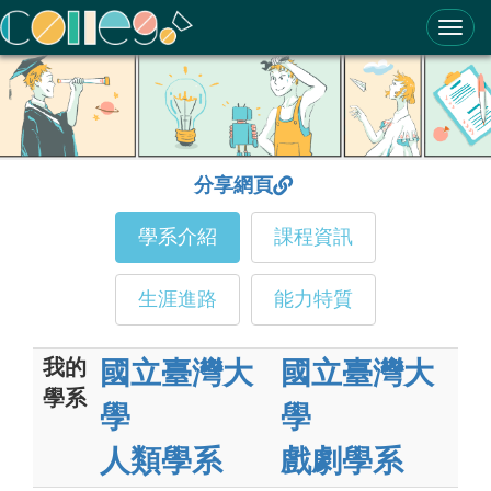
ColleGo! 大學選才與高中育才輔助系統
分享網頁
學系介紹
課程資訊
生涯進路
能力特質
我的
國立臺灣大
國立臺灣大
學系
學
學
人類學系
戲劇學系