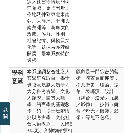
漢人社會等傳統的研
究領域，更把田野工
作地延伸到東北東南
亞、大洋洲、非洲與
南美洲等，新角度的
親屬、族群、性別、
社會記憶、與物質文
化等主題探索亦陸續
開展，是本系獨特的
優勢
本系強調整合性之人
戲劇是一門綜合的藝
學科
類學研究取向，學士
術，涵蓋層面極廣，
意涵
班階段規劃人類學四
舉凡歷史、理論、編
大分科考古學、文化
創、表導演、設計
人類學、體質人類
（舞台／燈光／服裝
學、語言學的基礎教
／影像）、技術（舞
展
學，碩、博士班階段
台／燈光／服裝／影
開
則以考古學、文化社
像）等無不包羅。
會人類學為主；民國8
2年更加入博物館學相