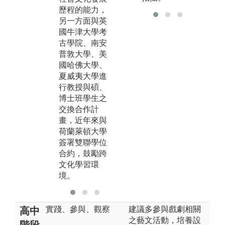
訓
歷程的能力，
學問的能力或
供
另一方面與英
具實務工作的
程
國牛津大學考
能力，做為進
年
古學院、南安
一步從事學術
入
普敦大學、美
研究或參與推
典
國哈佛大學、
廣各層級文化
程
夏威夷大學進
發展政策的基
研
行教授與碩、
礎。
「
博士班學生之
程
交換合作計
期
畫，近年來與
生
荷蘭萊頓大學
的
簽署雙聯學位
系
合約，鼓勵跨
文
文化學習環
境。
實踐、參與、觀察
建議多參與戲劇相關
高中
之藝文活動，培養設
階段