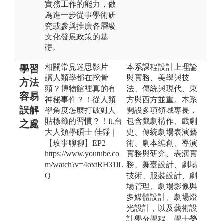
實務工作的能力，做
為進一步從事學術研
究或參與推廣各層級
文化發展政策的基
礎。
相關常見迷思影片
本系課程設計上理論
學習
讀人類學都在挖骨
與實務、美學與技
方法
頭？博物館裡真的有
法、傳統與現代、東
容易
神秘事件？！從人類
方與西方並重。本系
誤解
學角度怎麼打破對人
開設多項領域專長，
貼標籤的習慣？！ft.台
包含戲劇構作、戲劇
之處
大人類學碩士 佳錚｜
史、傳統劇場表演藝
【玫事聊聊】EP2
術、劇本編創、導演
https://www.youtube.co
實務與研究、表演實
m/watch?v=4oxtRH31lL
務、舞臺設計、劇場
Q
技術、服裝設計、劇
場管理、劇場影像與
多媒體設計、劇場燈
光設計，以及藝術設
計學分學程、學士榮