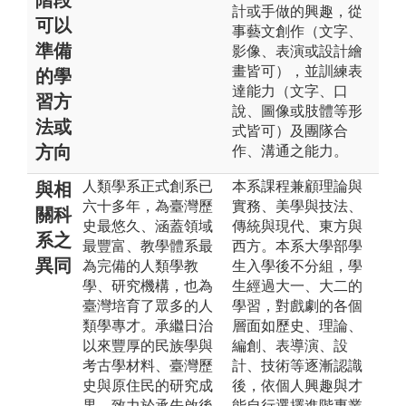
計或手做的興趣，從
可以
事藝文創作（文字、
準備
影像、表演或設計繪
畫皆可），並訓練表
的學
達能力（文字、口
習方
說、圖像或肢體等形
法或
式皆可）及團隊合
方向
作、溝通之能力。
人類學系正式創系已
本系課程兼顧理論與
與相
六十多年，為臺灣歷
實務、美學與技法、
關科
史最悠久、涵蓋領域
傳統與現代、東方與
系之
最豐富、教學體系最
西方。本系大學部學
異同
為完備的人類學教
生入學後不分組，學
學、研究機構，也為
生經過大一、大二的
臺灣培育了眾多的人
學習，對戲劇的各個
類學專才。承繼日治
層面如歷史、理論、
以來豐厚的民族學與
編創、表導演、設
考古學材料、臺灣歷
計、技術等逐漸認識
史與原住民的研究成
後，依個人興趣與才
果，致力於承先啟後
能自行選擇進階專業