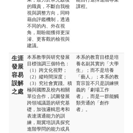
的職責，不斷自我檢
課程。
視與調整方向，同時
藉由評鑑機制，透過
不同的內、外在視
角，期盼能獲得更深
濬、更客觀的檢視與
建議。
本系教學與研究發展
本系的教育目標是培
生涯
目標強調三個特色：
養名副其實的「大學
發展
（1）跨文化視野；
生」；而不是培養
容易
（2）縱時間深度；
「藝人」；本系的教
誤解
（3）究社會實踐。積
育宗旨不只是訓練狹
極與國際及校內相關
義的「劇場工作
之處
單位合作，試圖發展
者」，而是一群能觸
跨領域議題的研究基
類旁通的「創作
礎，加強邏輯思考和
者」。
表達溝通能力的訓
練，期冀培訓具探究
進階學問的能力或具