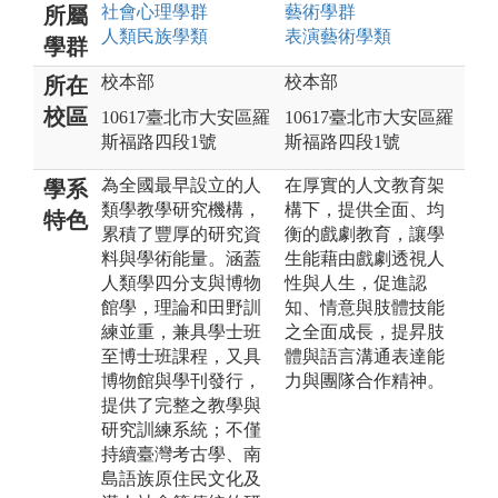
社會心理
學群
藝術
學群
所屬
人類民族
學類
表演藝術
學類
學群
校本部
校本部
所在
校區
10617臺北市大安區羅
10617臺北市大安區羅
斯福路四段1號
斯福路四段1號
為全國最早設立的人
在厚實的人文教育架
學系
類學教學研究機構，
構下，提供全面、均
特色
累積了豐厚的研究資
衡的戲劇教育，讓學
料與學術能量。涵蓋
生能藉由戲劇透視人
人類學四分支與博物
性與人生，促進認
館學，理論和田野訓
知、情意與肢體技能
練並重，兼具學士班
之全面成長，提昇肢
至博士班課程，又具
體與語言溝通表達能
博物館與學刊發行，
力與團隊合作精神。
提供了完整之教學與
研究訓練系統；不僅
持續臺灣考古學、南
島語族原住民文化及