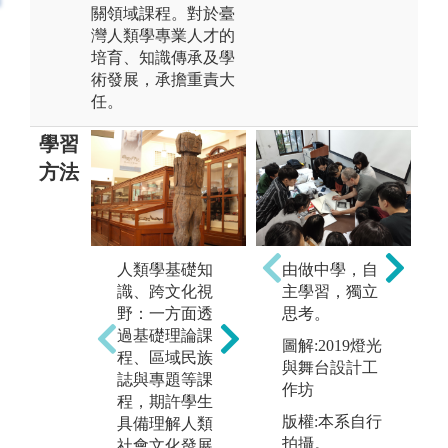
關領域課程。對於臺
灣人類學專業人才的
培育、知識傳承及學
術發展，承擔重責大
任。
學習
方法
生
類
人類學基礎知
邏輯思考能
由做中學，自
力
識、跨文化視
力、獨立思考
主學習，獨立
多
野：一方面透
及批判的能
思考。
差
過基礎理論課
力、解決問題
圖解:2019燈光
懷
程、區域民族
的能力：加強
與舞台設計工
社
誌與專題等課
邏輯思考和表
作坊
養
程，期許學生
達溝通能力的
上
版權:本系自行
具備理解人類
訓練，期冀培
跨
拍攝。
社會文化發展
訓具探究進階