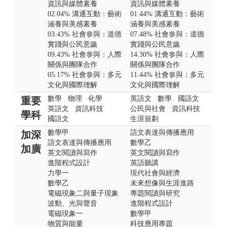
資訊與媒體素養
資訊與媒體素養
02.04% 溝通互動：藝術
01.44% 溝通互動：藝術
涵養與美感素養
涵養與美感素養
03.43% 社會參與：道德
07.48% 社會參與：道德
實踐與公民意識
實踐與公民意識
09.43% 社會參與：人際
14.30% 社會參與：人際
關係與團隊合作
關係與團隊合作
05.17% 社會參與：多元
11.44% 社會參與：多元
文化與國際理解
文化與國際理解
數學
物理
化學
英語文
數學
國語文
重要
英語文
資訊科技
公民與社會
資訊科技
學科
國語文
生涯規劃
數學甲
語文表達與傳播應用
加深
語文表達與傳播應用
數學乙
加廣
英文閱讀與寫作
英文閱讀與寫作
進階程式設計
英語聽講
力學一
現代社會與經濟
數學乙
未來想像與生涯進路
電磁現象二與量子現象
專題閱讀與研究
波動、光與聲音
進階程式設計
電磁現象一
數學甲
物質與能量
科技應用專題