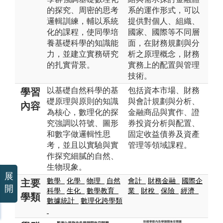
的探究、周密的思考
系的運作形式，可以
邏輯訓練，輔以系統
提供對個人、組織、
化的課程，使同學培
國家、國際等不同層
養基礎科學的知識能
面，在財務規劃與分
力，並建立實務研究
析之原理概念，財務
的扎實背景。
實務上的配置與管理
技術。
以基礎自然科學的基
包括資本市場、財務
學習
礎原理與原則的知識
與會計規劃與分析、
內容
為核心，數理化的探
金融商品與實作、證
究強調以符號、圖形
券投資分析與配置、
和數字做邏輯性思
固定收益債券及資產
考，並且以實驗與實
管理等領域課程。
作探究細膩的自然、
生物現象。
展
數學
化學
物理
自然
會計
財務金融
國際企
主要
開
科學
生化
數學教育
業
財稅
保險
經濟
學類
數據統計
數理化跨學類