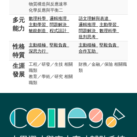
物質構造與反應速率
化學反應與平衡二
數理科學
邏輯推理
語文理解與表達
多元
主動學習
問題解決
邏輯推理
主動學習
能力
敏銳創造
程式設計
問題解決
數理科學
批判思考
主動積極
堅毅負責
主動積極
堅毅負責
性格
深思力行
合作互助
特質
工程／研發／生技 相關
財務／金融／保險 相關職
生涯
職類
類
發展
教育／學術／研究 相關
職類