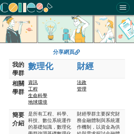
ColleGo! 大學選才與高中育才輔助系統
分享網頁
我的
數理化
財經
學群
資訊
法政
相關
工程
管理
學群
生命科學
地球環境
是所有工程、科學、
財經學群主要探究財
簡要
科技、數位系統運作
務金融體制與系統運
介紹
的基礎知識，數理化
作機制，以資金為供
學群強調基礎數理化
給與需求探討金融體