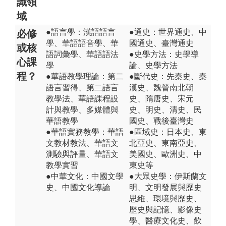
識領
域
●語言學：漢語語言
●通史：世界通史、中
必修
學、華語語音學、華
國通史、臺灣通史
或核
語詞彙學、華語語法
●史學方法：史學導
心課
學
論、史學方法
程？
●華語教學理論：第二
●斷代史：先秦史、秦
語言習得、第二語言
漢史、魏晉南北朝
教學法、華語課程設
史、隋唐史、宋元
計與教學、多媒體與
史、明史、清史、民
華語教學
國史、戰後臺灣史
●華語實務教學：華語
●區域史：日本史、東
文教材教法、華語文
北亞史、東南亞史、
測驗與評量、華語文
美國史、歐洲史、中
教學實習
東史等
●中華文化：中國文學
●大眾史學：伊斯蘭文
史、中國文化導論
明、文明發展與歷史
思維、環境與歷史、
歷史與記憶、影像史
學、醫療文化史、飲