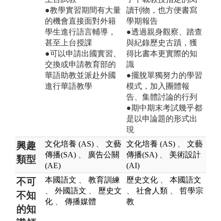
●教學實習期間有大量
讀刊物，也方便書寫
的機會直接面對外籍
學期報告
學生進行語言輔導，
●透過親身觀察、踏查
甚至上台授課
與紀錄歷史古蹟，獲
●可以申請出國實習、
得比書本更實際的知
交換或申請教育部的
識
華語助教並派赴外國
●擺脫單獨努力的學習
進行華語教學
模式，加入團體報
告、集體討論的行列
●期中期末考試幾乎都
是以申論題的形式出
現
文化培養 (AS)
、
文藝
文化培養 (AS)
、
文藝
興趣
傳播(SA)
、
廣告公關
傳播(SA)
、
美術設計
類型
(AE)
(AI)
本國語文
、
教育訓練
歷史文化
、
本國語文
不可
、
外國語文
、
歷史文
、
社會人類
、
哲學宗
不知
化
、
傳播媒體
教
的知