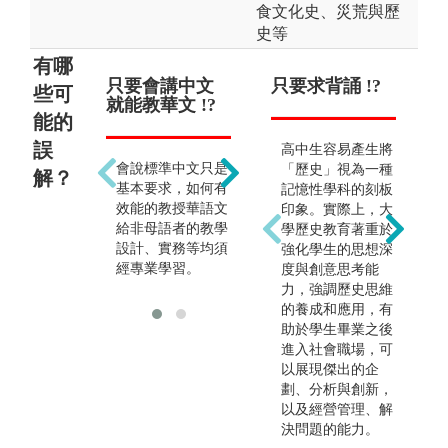
食文化史、災荒與歷
史等
有哪
只要會講中文
只能當老師 !?
只要求背誦 !?
畢
些可
就能教華文 !?
教
能的
誤
除教職外，行政工
高中生容易產生將
會說標準中文只是
作、文字企劃及教
「歷史」視為一種
解？
基本要求，如何有
材編輯工作等都能
記憶性學科的刻板
效能的教授華語文
從事，出路多元。
印象。實際上，大
給非母語者的教學
學歷史教育著重於
設計、實務等均須
強化學生的思想深
經專業學習。
度與創意思考能
力，強調歷史思維
的養成和應用，有
助於學生畢業之後
進入社會職場，可
以展現傑出的企
劃、分析與創新，
以及經營管理、解
決問題的能力。