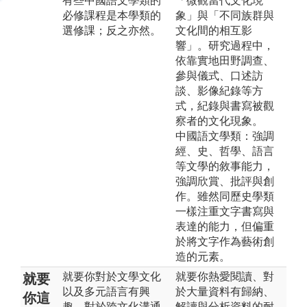
有些中國語文學類的
「微觀當代文化現
必修課程是本學類的
象」與「不同族群與
選修課；反之亦然。
文化間的相互影
響」。研究過程中，
依靠實地田野調查、
參與儀式、口述訪
談、影像紀錄等方
式，紀錄與書寫被觀
察者的文化現象。
中國語文學類：強調
經、史、哲學、語言
等文學的敘事能力，
強調欣賞、批評與創
作。雖然同歷史學類
一樣注重文字書寫與
表達的能力，但偏重
於將文字作為藝術創
造的元素。
就要你對於文學文化
就要你熱愛閱讀、對
就要
以及多元語言有興
於大量資料有歸納、
你這
趣，對於跨文化溝通
解讀與分析資料的耐