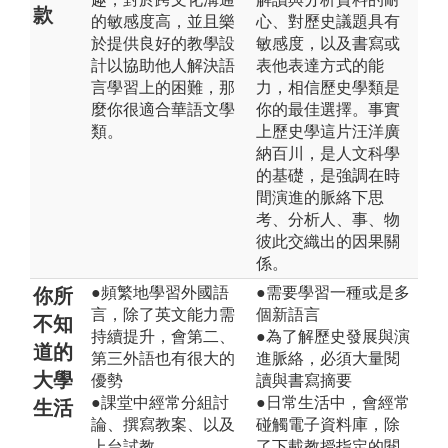
款
的敏感度高，並且樂
心、對歷史議題具有
於提供良好的教學設
敏感度，以及書寫或
計以協助他人解決語
表他表達方式的能
言學習上的困難，那
力，相信歷史學類是
麼你很適合華語文學
你的最佳選擇。事實
類。
上歷史學這片汪洋廣
納百川，是人文科學
的基礎，是強調在時
間演進的脈絡下思
考、分析人、事、物
彼此交織出的因果關
係。
●頻繁地學習外國語
●需要學習一種或是多
你所
言，除了英文能力需
個新語言
不知
持續提升，會第二、
●為了解歷史發展與演
道的
第三外語也有很大的
進脈絡，必須大量閱
大學
優勢
讀與書寫摘要
●課堂中經常分組討
●日常生活中，會經常
生活
論、撰寫教案、以及
碰觸電子資料庫，除
上台試教
了下載教授指定的閱