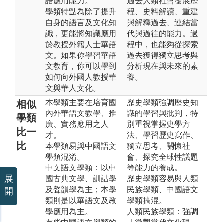
語應用能力。
過去人類社會發展歷
學類特點為除了提升
程、史料解讀、重建
自身的語言及文化知
與解釋過去、連結當
識，更能將知識應用
代與過往的能力。過
於教授外籍人士華語
程中，也能夠從探索
文。如果你學習華語
過去獲得獨立思考與
文教育，你可以學到
分析現在與未來的素
如何向外國人教授華
養。
文與華人文化。
本學類主要在培育國
歷史學類強調歷史知
相似
內外華語文教學、推
識的學習與批判，特
學類
廣、實務應用之人
別重視掌握史學方
比一
才。
法、學習歷史寫作、
比
本學類易與中國語文
獨立思考、關懷社
學類混淆。
會、探究全球性議題
中文語文學類：以中
等能力的養成。
展
國古典文學、訓詁學
歷史學類容易與人類
及聲韻學為主；本學
民族學類、中國語文
開
類則是以華語文及教
學類搞混。
學應用為主。
人類民族學類：強調