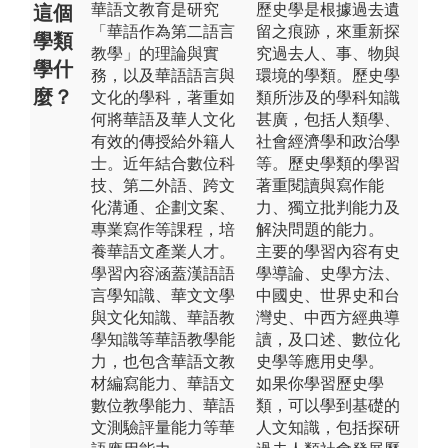
華語文教育是研究
歷史學是根據過去遺
這個
「華語作為第二語言
留之痕跡，來重新探
學類
教學」的理論與實
究過去人、事、物與
學什
務，以及華語語言與
環境的學類。歷史學
麼？
文化的學科，著重如
類所涉及的學科知識
何將華語及華人文化
甚廣，包括人類學、
有效的傳授給外籍人
社會經濟學和政治學
士。近年結合數位科
等。歷史學類的學習
技、第二外語、跨文
著重閱讀與寫作能
化溝通、企劃文案、
力、獨立批判能力及
專業寫作等課程，培
解決問題的能力。
養華語文產業人才。
主要的學習內容有史
學習內容涵蓋漢語語
學導論、史學方法、
言學知識、華文文學
中國史、世界史和台
與文化知識、華語教
灣史、中西方經典導
學知識等華語教學能
讀，及口述、數位化
力，也包含華語文教
史學等應用史學。
材編寫能力、華語文
如果你學習歷史學
數位教學能力、華語
類，可以學到基礎的
文測驗評量能力等華
人文知識，包括探研