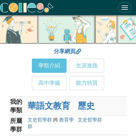
ColleGo! 大學選才與高中育才輔助系統
分享網頁
學類介紹
生涯進路
高中準備
能力特質
我的
華語文教育
歷史
學類
文史哲
學群
跨
教育
學
文史哲
學群
所屬
群
學群