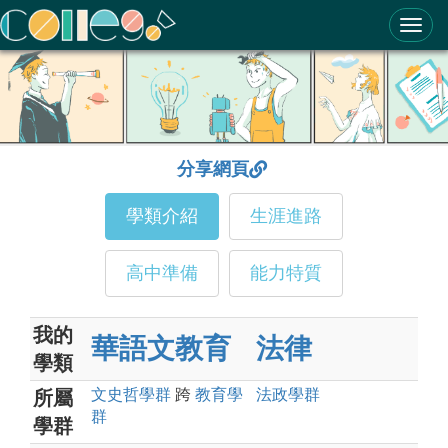
ColleGo! 大學選才與高中育才輔助系統
分享網頁
學類介紹
生涯進路
高中準備
能力特質
我的
華語文教育
法律
學類
文史哲
學群
跨
教育
學
法政
學群
所屬
群
學群