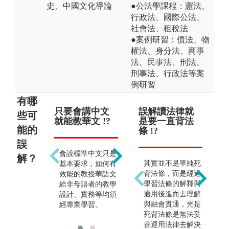
史、中國文化導論
●公法學課程：憲法、
行政法、國際公法、
社會法、租稅法
●案例研習：債法、物
權法、身分法、商事
法、民事法、刑法、
刑事法、行政法等案
例研習
有哪
只要會講中文
只能當老師 !?
誤解讀法律就
畢
些可
就能教華文 !?
是要一直背法
法
能的
條 !?
公
誤
除教職外，行政工
會說標準中文只是
作、文字企劃及教
解？
其實並不是單純死
基本要求，如何有
材編輯工作等都能
背法條，而是經過
效能的教授華語文
從事，出路多元。
學習法條的解釋與
給非母語者的教學
適用後進而去理解
設計、實務等均須
與融會貫通，光是
經專業學習。
死背法條是無法妥
善運用法律去解決