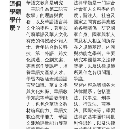
華語文教育是研究
法律學類是一門綜合
這個
「華語作為第二語言
社會和人文科學的角
學類
教學」的理論與實
度，關注人、社會及
學什
務，以及華語語言與
國家之間實然與應然
麼？
文化的學科，著重如
的各種關係，研究國
何將華語及華人文化
家自身、國家與私人
有效的傳授給外籍人
間及私人相互間所存
士。近年結合數位科
在之規範基礎、內涵
技、第二外語、跨文
與功能之學科。主要
化溝通、企劃文案、
研究本國基本之法律
專業寫作等課程，培
架構，以及法律規範
養華語文產業人才。
所延伸之各項問題、
學習內容涵蓋漢語語
爭議。
言學知識、華文文學
學習內容為我國各大
與文化知識、華語教
法律體系，包括憲
學知識等華語教學能
法、民事法、刑事
力，也包含華語文教
法、行政法、商事
材編寫能力、華語文
法、國際法等，學習
數位教學能力、華語
法律的基本邏輯與批
文測驗評量能力等華
判性思維，以及法律