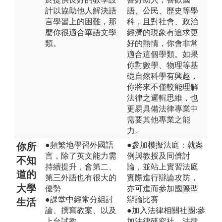
計以協助他人解決語
語、公民、歷史等學
言學習上的困難，那
科，且對社會、政治
麼你很適合華語文學
經濟的現象有追求更
類。
好的熱情，你會非常
適合這個學類。如果
你對數學、物理等基
礎自然科學有興趣，
你將來不僅較能理解
法律之邏輯思維，也
更易具備法律專業中
需要其他專業之能
力。
●頻繁地學習外國語
●參加模擬法庭：就案
你所
言，除了英文能力需
例與教授及同儕討
不知
持續提升，會第二、
論，並站上實習法庭
道的
第三外語也有很大的
實際進行辯論攻防，
大學
優勢
亦可進而參加國際型
●課堂中經常分組討
辯論比賽
生活
論、撰寫教案、以及
●加入法律相關社團:參
上台試教
加法律研究社、法律