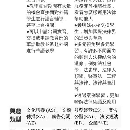
●教學實習期間有大量
服務隊等相關社團，
的機會直接面對外籍
看看怎麼樣運用法律
學生進行語言輔導，
幫助他人
甚至上台授課
●參與姊妹校交換學
●可以申請出國實習、
生，增加國際法律界
交換或申請教育部的
的進步與革新
華語助教並派赴外國
●多元視角與多元學
進行華語教學
習，有許多不同面向
的類別與法律結合的
選修，例如法社會
學、法史學、法律人
類學、醫事法、工程
與法律、法律與會計
等
●透過案例學習，更加
瞭解法律術語及應用
文化培養 (AS)
、
文藝
服務經營(ES)
、
廣告
興趣
傳播(SA)
、
廣告公關
公關(EA)
、
法政經濟
類型
(AE)
(EI)
、
企業型(E)