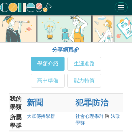
ColleGo! 大學選才與高中育才輔助系統
分享網頁
學類介紹
生涯進路
高中準備
能力特質
我的
新聞
犯罪防治
學類
大眾傳播
學群
社會心理
學群
跨
法政
所屬
學群
學群