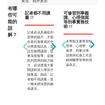
實習、校外實習
有哪
記者都不用讀
新聞產業正在
可修習刑事鑑
畢
不
些可
書 !?
沒落 !?
識、心理側寫
記者
理
能的
等刑事實務技
識
術 !?
學
誤
類
記者必須具備批判
正如同當代社會許
當
解？
學
思辨的能力，才能
機構如銀行、醫
都
本學類主要學習犯
在當代海量資訊中
院、工廠都在轉
理
罪學、心理學、社
分辨真假訊息，並
型，新聞業也正在
業
會學、刑事法學、
設定媒體議題，從
轉向數位媒體，新
非
諮商與社會工作及
事深度報導。這種
聞需求始終存在，
（
精神醫學等學科理
批判思辨的能力能
並因科技融入，可
事
論為主。
力，必須透過大量
以發展出更有趣、
才
閱讀和深入學習才
更有創意的事實訊
業
能養成。因此「記
息溝通方式。自古
播
者都不用讀書」是
迄今，只要有社會
以
一種未經深思的媚
存在，就有事實訊
處
俗講法。
息的需求，只是社
會賦予的名稱不
同，因此新聞媒體
將在傳播科技演化