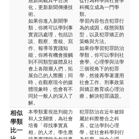
應新聞載具平台演
從行為科學與社會學
化，更新新聞傳播技
科獨立成為一門學
術。
類。
如果你進入新聞學
學習內容包含犯罪行
類，你將可以學到事
為的成因，樣態與類
實資訊處理，包括訪
型，以及犯罪矯正的
談、觀察、查核、寫
策略與方法。
作、報導等實踐知
如果你學習犯罪防治
能，你將有機會接觸
學類，你可以學到社
到不同類型媒體及社
會學、心理學與法學
會上各階層人們，拓
三個視角下的犯罪
展自己的人際圈；同
學，然後再學著運用
時，在觀察現今的媒
社會工作、刑事政策
體現象時，也會有不
與矯正教育或心理治
同於一般人的深入了
療，解決犯罪議題。
解。
本學類重視批判能力
犯罪防治在近年被歸
相似
和人文關懷，為社會
屬於科際整合之科
學類
培養「尋找事實真
系，從法學到心理
比一
相」的人才。學生應
學，從社會科學到行
比