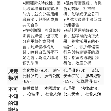
●新聞講求時效性，因
●選修實習課程，有機
此必須培養時間管理
會到醫院、社福機
能力，並充分善用組
構、監獄或保全公司
織資源，與團隊成員
●考試大多是申論題或
共同合作
分組報告
●在校期間，可參加校
●統計運用的好很吃
園實習媒體，也可充
香。監獄裡的矯正效
分利用校外實習機
果、藥物濫用者的心
會，到媒體機構見
理評估、青少年偏差
習，瞭解自己所學不
行為與特定犯罪的趨
足之處，為進入職場
勢，都須透過統計獲
預先準備
得信、效度分析
文化培養 (AS)
、
廣告
心理研究(SI)
、
資訊
興趣
公關(AE)
、
廣告公關
安全(CR)
、
服務經營
類型
(EA)
(ES)
、
法政經濟(EI)
傳播媒體
、
本國語文
心理學
、
法律政治
、
不可
、
心理學
、
社會人類
公共安全
、
社會人類
不知
的知
識領