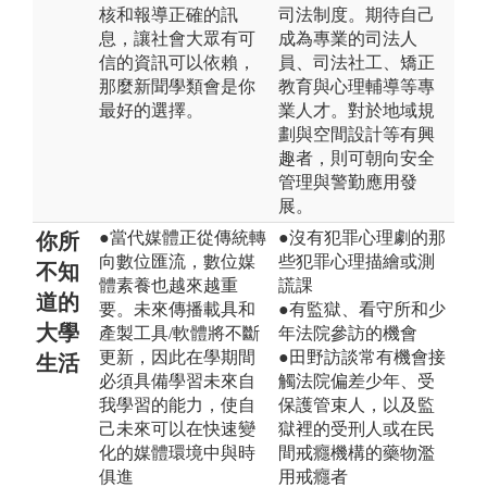
核和報導正確的訊
司法制度。期待自己
息，讓社會大眾有可
成為專業的司法人
信的資訊可以依賴，
員、司法社工、矯正
那麼新聞學類會是你
教育與心理輔導等專
最好的選擇。
業人才。對於地域規
劃與空間設計等有興
趣者，則可朝向安全
管理與警勤應用發
展。
●當代媒體正從傳統轉
●沒有犯罪心理劇的那
你所
向數位匯流，數位媒
些犯罪心理描繪或測
不知
體素養也越來越重
謊課
道的
要。未來傳播載具和
●有監獄、看守所和少
大學
產製工具/軟體將不斷
年法院參訪的機會
更新，因此在學期間
●田野訪談常有機會接
生活
必須具備學習未來自
觸法院偏差少年、受
我學習的能力，使自
保護管束人，以及監
己未來可以在快速變
獄裡的受刑人或在民
化的媒體環境中與時
間戒癮機構的藥物濫
俱進
用戒癮者