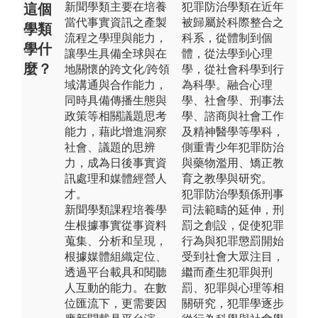
新聞學類主要在培養
犯罪防治學類在近年
這個
當代事實資訊之產製
被歸屬於科際整合之
學類
流程之學理與能力，
科系，從體制到個
學什
讓學生具備全球與在
體，從法學到心理
麼？
地關懷的跨文化/跨領
學，從社會科學到行
域溝通與合作能力，
為科學。融合心理
同時具備傳播生態與
學、社會學、刑事法
政策等相關議題思考
學、諮商與社會工作
能力，藉此增進洞察
及精神醫學等學科，
社會、議題的思辨
側重青少年犯罪防治
力，成為日後事實資
與藥物濫用、矯正教
訊處理和媒體經營人
育之教學與研究。
才。
犯罪防治學類係刑事
新聞學類課程培養學
司法範疇的延伸，刑
生根據事實從事資料
罰之創設，促使犯罪
蒐集、分析和呈現，
行為與犯罪懲罰開始
根據媒體組織定位、
受到社會大眾注目，
透過平台載具和閱聽
繼而產生犯罪與刑
人互動的能力。在數
罰、犯罪與心理等相
位匯流下，更需要因
關研究，犯罪學逐步