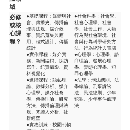
域
●基礎課程：媒體與社
●社會科學：社會學、
必修
會、傳播史、傳播倫
社會心理學、社會
或核
理與法規、媒介敘
學、社會工作、人類
心課
事、資訊蒐集與應
行為與社會環境、社
程？
用、程式設計、傳播
會與行為科學研究方
統計
法、行為統計與電腦
●實作課程：媒介實
●心理學：心理學、諮
務、新聞編輯、採訪
商理論、發展心理
寫作、紀實攝影、資
學、變態心理學、犯
料視覺化
罪心理學
●進階課程：語藝理
●法學：刑法總則、法
論、數據分析、媒介
學緒論、刑事訴訟
心理學、媒介社會
法、民法總則、少年
學、傳播理論、研究
犯罪、少年事件處理
方法、傳播倫理與法
法
規、閱聽人分析、社
群經營
●實務訓練：校園刊物