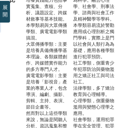
培養實踐能力包括事
為科學。融合心理
實蒐集、查核、分
學、社會學、刑事法
展
析、議題設定、跨媒
學、諮商與社會工作
開
材敘事等基本技能。
及精神醫學等學科。
本學類易與大眾傳播
本學類容易流於警勤
學類、廣電電影學類
應用或心理剖析之獨
搞混。
門學科，實際上是門
大眾傳播學類：主要
以社會與人類行為為
是培養具備傳播學基
基礎，應用各種學類
本理論、各類媒體創
進行犯罪預防。
作、跨媒體實作能力
社工學類，側重青少
的多方專門人才。
年犯罪防治與藥物濫
廣電電影學類：主要
用之矯正社工與司法
是培養「影視音」產
社工。
業的專業人才，包含
法律學類，多了矯治
導演、編劇、攝影、
教育與心理輔導。
剪輯、主持、表演、
心理學類，側重藥物
節目企畫等。
濫用與變態心理學之
然而對以上這些學類
應用。
來說，無論是閱聽人
社會學類，運用犯罪
分析、資訊蒐集和整
學在安全管理、犯罪