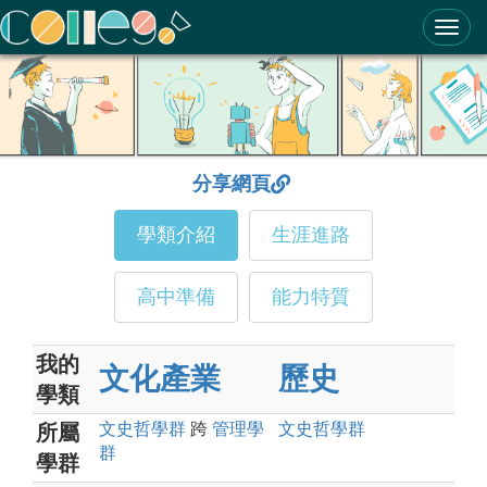
ColleGo! 大學選才與高中育才輔助系統
分享網頁
學類介紹
生涯進路
高中準備
能力特質
我的
文化產業
歷史
學類
文史哲
學群
跨
管理
學
文史哲
學群
所屬
群
學群