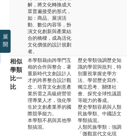
解，將文化轉換成大
眾普遍接受的形式，
如：商品、展演活
動、數位內容等，扮
演文化創新與產業結
展
合的橋樑，成為活化
開
文化價值的設計規劃
者。
本學類藉由跨學門互
歷史學類強調歷史知
相似
相的合作與整合，著
識的學習與批判，特
學類
重新時代文創設計人
別重視掌握史學方
比一
才的跨界整合設計觀
法、學習歷史寫作、
比
念，培育文化創意產
獨立思考、關懷社
業所需之高級經營管
會、探究全球性議題
理專業人才，強化學
等能力的養成。
生於文創產業界的國
歷史學類容易與人類
際競爭能力。
民族學類、中國語文
本學類不易與其他學
學類搞混。
類搞混。
人類民族學類：強調
「微觀當代文化現