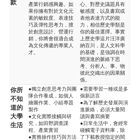
款
產業行銷感興趣。如
心、對歷史議題具有
果你擁有對於文化元
敏感度，以及書寫或
素的敏銳度、表達技
表他表達方式的能
巧及彈性思考力，擅
力，相信歷史學類是
於創意設計、營運行
你的最佳選擇。事實
銷，你將會很適合成
上歷史學這片汪洋廣
為文化傳遞的專業人
納百川，是人文科學
才。
的基礎，是強調在時
間演進的脈絡下思
考、分析人、事、物
彼此交織出的因果關
係。
●獨立創意思考力與團
●需要學習一種或是多
你所
隊合作養成，如個人
個新語言
不知
繪圖作業、小組專題
●為了解歷史發展與演
道的
製作
進脈絡，必須大量閱
大學
●文化實際接觸與研
讀與書寫摘要
究，如田野調查課
●日常生活中，會經常
生活
程、產業實習
碰觸電子資料庫，除
●實務操作技巧與方法
了下載教授指定的閱