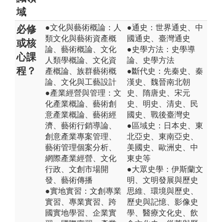
域
●文化與藝術概論：人
●通史：世界通史、中
必修
類文化與藝術資產概
國通史、臺灣通史
或核
論、藝術概論、文化
●史學方法：史學導
心課
人類學概論、文化資
論、史學方法
程？
產概論、族群藝術概
●斷代史：先秦史、秦
論、文化與工藝設計
漢史、魏晉南北朝
●產業經營與管理：文
史、隋唐史、宋元
化產業概論、藝術創
史、明史、清史、民
意產業概論、藝術經
國史、戰後臺灣史
濟、藝術行銷導論、
●區域史：日本史、東
創意產業專案管理、
北亞史、東南亞史、
藝術管理個案分析、
美國史、歐洲史、中
網際產業經營、文化
東史等
行政、文創市場開
●大眾史學：伊斯蘭文
發、藝術傳播
明、文明發展與歷史
●實地實習：文創專業
思維、環境與歷史、
實習、專業實習、跨
歷史與記憶、影像史
國實地學習、企業實
學、醫療文化史、飲