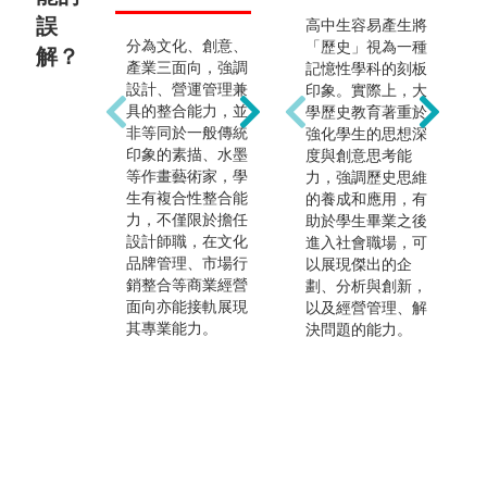
誤
高中生容易產生將
分為文化、創意、
強調將文化資產的
以
「歷史」視為一種
解？
產業三面向，強調
創意轉化，創造新
學
記憶性學科的刻板
設計、營運管理兼
價值，所以學習的
能
印象。實際上，大
具的整合能力，並
重點是「轉化」並
管
學歷史教育著重於
非等同於一般傳統
「創造」，而非只
涉
強化學生的思想深
印象的素描、水墨
有一昧地保存。本
業
度與創意思考能
等作畫藝術家，學
學類是從文化資產
化
力，強調歷史思維
生有複合性整合能
學習前人創意，並
藝
的養成和應用，有
力，不僅限於擔任
以當代創意再創造
行
助於學生畢業之後
設計師職，在文化
「新的文化創意產
劃
進入社會職場，可
品牌管理、市場行
品或服務」，運用
以展現傑出的企
銷整合等商業經營
在具有高附加價值
劃、分析與創新，
面向亦能接軌展現
的文化創意與文化
以及經營管理、解
其專業能力。
觀光產業，延續文
決問題的能力。
化價值，並以提升
國民生活美學與文
化素養。