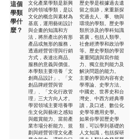
文化產業學類是新興
歷史學是根據過去遺
這個
的跨領域學類，是以
留之痕跡，來重新探
學類
文化的概念與素材為
究過去人、事、物與
學什
基底，運用藝術設計
環境的學類。歷史學
麼？
與企畫的知識和方
類所涉及的學科知識
法，將所產出的有形
甚廣，包括人類學、
產品或無形的服務，
社會經濟學和政治學
透過經營管理與行銷
等。歷史學類的學習
方式，表達出商品、
著重閱讀與寫作能
服務的意義與價值。
力、獨立批判能力及
本學類主要培養「文
解決問題的能力。
創商品設計」、「文
主要的學習內容有史
創品牌經營與管
學導論、史學方法、
理」、「文化行政管
中國史、世界史和台
理」三大方向人才。
灣史、中西方經典導
學習領域主要培養學
讀，及口述、數位化
生文化與藝術之感知
史學等應用史學。
與鑑賞能力、當前產
如果你學習歷史學
業市場分析能力、規
類，可以學到基礎的
劃與經營管理文化產
人文知識，包括探研