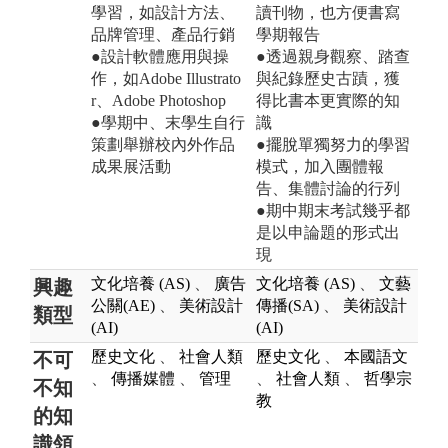
學習，如設計方法、
讀刊物，也方便書寫
品牌管理、產品行銷
學期報告
●設計軟體應用與操
●透過親身觀察、踏查
作，如Adobe Illustrato
與紀錄歷史古蹟，獲
r、Adobe Photoshop
得比書本更實際的知
●學期中、末學生自行
識
策劃舉辦校內外作品
●擺脫單獨努力的學習
成果展活動
模式，加入團體報
告、集體討論的行列
●期中期末考試幾乎都
是以申論題的形式出
現
文化培養 (AS)
、
廣告
文化培養 (AS)
、
文藝
興趣
公關(AE)
、
美術設計
傳播(SA)
、
美術設計
類型
(AI)
(AI)
歷史文化
、
社會人類
歷史文化
、
本國語文
不可
、
傳播媒體
、
管理
、
社會人類
、
哲學宗
不知
教
的知
識領