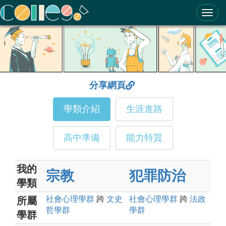
ColleGo! 大學選才與高中育才輔助系統
分享網頁
學類介紹
生涯進路
高中準備
能力特質
我的
宗教
犯罪防治
學類
社會心理
學群
跨
文史
社會心理
學群
跨
法政
所屬
哲
學群
學群
學群