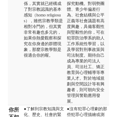
係，其實就已經構成
探究動機。對弱勢團
了對宗教認識的基本
體、青少年偏差行
感知（homo religiosu
為、社會結構與公平
s），雖然宗教學類是
正義等社會議題有高
相對冷門的，但其實
度興趣，具備客觀性
非常有趣也多元的，
與堅毅性的你，可在
如果你熱愛觀察和探
犯罪防治學系的助人
究在你身邊的群體現
工作系統性學習，以
象，那麼宗教學類是
及學習對刑事政策與
很適合你的喔。
司法制度。期待自己
成為專業的司法人
員、司法社工、矯正
教育與心理輔導等專
業人才。對於地域規
劃與空間設計等有興
趣者，則可朝向安全
管理與警勤應用發
展。
●了解到宗教知識與文
●沒有犯罪心理劇的那
你所
化、歷史、社會的緊
些犯罪心理描繪或測
不知