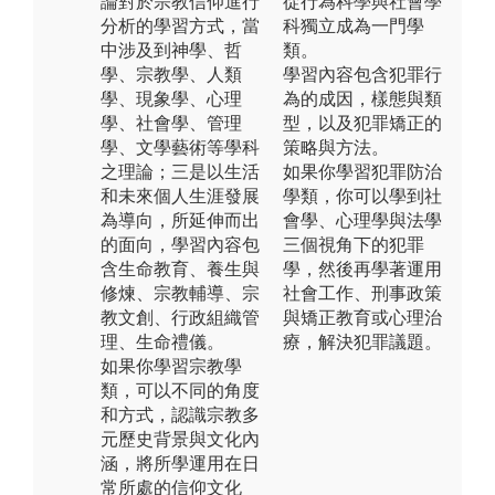
論對於宗教信仰進行
從行為科學與社會學
分析的學習方式，當
科獨立成為一門學
中涉及到神學、哲
類。
學、宗教學、人類
學習內容包含犯罪行
學、現象學、心理
為的成因，樣態與類
學、社會學、管理
型，以及犯罪矯正的
學、文學藝術等學科
策略與方法。
之理論；三是以生活
如果你學習犯罪防治
和未來個人生涯發展
學類，你可以學到社
為導向，所延伸而出
會學、心理學與法學
的面向，學習內容包
三個視角下的犯罪
含生命教育、養生與
學，然後再學著運用
修煉、宗教輔導、宗
社會工作、刑事政策
教文創、行政組織管
與矯正教育或心理治
理、生命禮儀。
療，解決犯罪議題。
如果你學習宗教學
類，可以不同的角度
和方式，認識宗教多
元歷史背景與文化內
涵，將所學運用在日
常所處的信仰文化