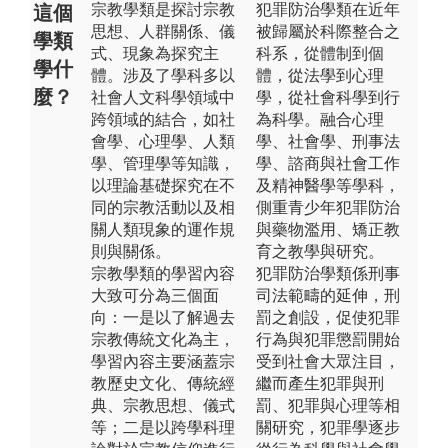
宗教學類是探討宗教
犯罪防治學類在近年
這個
思想、人群關係、儀
被歸屬於科際整合之
學類
式、現象為探究主
科系，從體制到個
學什
體。涉及了學科多以
體，從法學到心理
麼？
社會人文科學領域中
學，從社會科學到行
跨領域的結合，如社
為科學。融合心理
會學、心理學、人類
學、社會學、刑事法
學、管理學等知識，
學、諮商與社會工作
以理論基礎探究在不
及精神醫學等學科，
同的宗教活動以及相
側重青少年犯罪防治
關人類現象的運作規
與藥物濫用、矯正教
則與關係。
育之教學與研究。
宗教學類的學習內容
犯罪防治學類係刑事
大致可分為三個面
司法範疇的延伸，刑
向：一是以了解過去
罰之創設，促使犯罪
宗教傳統文化為主，
行為與犯罪懲罰開始
學習內容主要涵蓋宗
受到社會大眾注目，
教歷史文化、傳統經
繼而產生犯罪與刑
典、宗教思想、儀式
罰、犯罪與心理等相
等；二是以跨學科理
關研究，犯罪學逐步