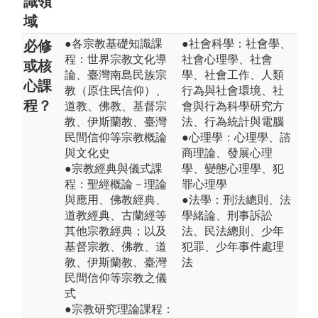
識領
域
●各宗教基礎知識課
●社會科學：社會學、
必修
程：世界宗教文化導
社會心理學、社會
或核
論、臺灣南島民族宗
學、社會工作、人類
心課
教（原住民信仰）、
行為與社會環境、社
程？
道教、佛教、基督宗
會與行為科學研究方
教、伊斯蘭教、臺灣
法、行為統計與電腦
民間信仰等宗教概論
●心理學：心理學、諮
與文化史
商理論、發展心理
●宗教經典與儀式課
學、變態心理學、犯
程：聖經概論－理論
罪心理學
與應用、佛教經典、
●法學：刑法總則、法
道教經典、古蘭經等
學緒論、刑事訴訟
其他宗教經典；以及
法、民法總則、少年
基督宗教、佛教、道
犯罪、少年事件處理
教、伊斯蘭教、臺灣
法
民間信仰等宗教之儀
式
●宗教研究理論課程：