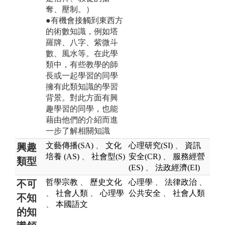
奪、壓制。）
●有機會接觸到東西方
的術數知識，例如塔
羅牌、八字、紫微斗
數、風水等。在此學
類中，有些教學的師
長或一起學習的同學
擁有此類知識的學習
背景。對此方面有興
趣學習的同學，也能
藉由他們的介紹而進
一步了解相關知識
文藝傳播(SA)
、
文化
心理研究(SI)
、
資訊
興趣
培養 (AS)
、
社會型(S)
安全(CR)
、
服務經營
類型
(ES)
、
法政經濟(EI)
哲學宗教
、
歷史文化
心理學
、
法律政治
、
不可
、
社會人類
、
心理學
公共安全
、
社會人類
不知
、
本國語文
的知