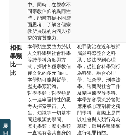
中。同時，在觀察不
同宗教信仰的異同性
時，能擁有從不同層
面思考、了解各個宗
教所展現的內涵與樣
貌的實質能力。
本學類主要致力於以
犯罪防治在近年被歸
相似
人文科學與社會科學
屬於科際整合之科
學類
等跨學科角度與方
系，從法學到心理
比一
式，探討各種宗教信
學，從社會科學到行
比
仰文化的多元面向。
為科學。融合心理
本學類可能與哲學、
學、社會學、刑事法
歷史學類混淆。
學、諮商與社會工作
哲學學類：哲學類是
及精神醫學等學科。
以一連串邏輯性的思
本學類容易流於警勤
考去探索宇宙、人
應用或心理剖析之獨
生、知識等一切基本
門學科，實際上是門
問題根源的學問。
以社會與人類行為為
展
歷史學類：歷史學類
基礎，應用各種學類
一直擁有著其自身的
進行犯罪預防。
開