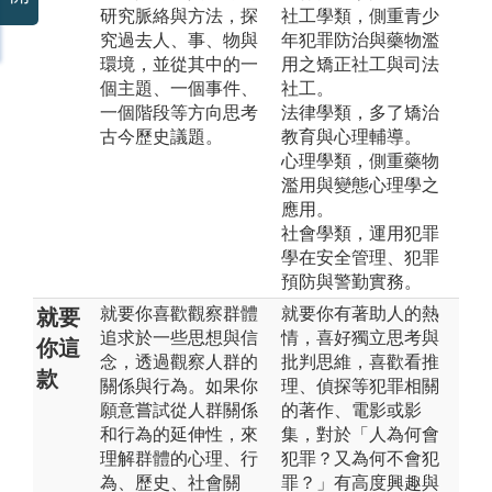
研究脈絡與方法，探
社工學類，側重青少
究過去人、事、物與
年犯罪防治與藥物濫
環境，並從其中的一
用之矯正社工與司法
個主題、一個事件、
社工。
一個階段等方向思考
法律學類，多了矯治
古今歷史議題。
教育與心理輔導。
心理學類，側重藥物
濫用與變態心理學之
應用。
社會學類，運用犯罪
學在安全管理、犯罪
預防與警勤實務。
就要你喜歡觀察群體
就要你有著助人的熱
就要
追求於一些思想與信
情，喜好獨立思考與
你這
念，透過觀察人群的
批判思維，喜歡看推
款
關係與行為。如果你
理、偵探等犯罪相關
願意嘗試從人群關係
的著作、電影或影
和行為的延伸性，來
集，對於「人為何會
理解群體的心理、行
犯罪？又為何不會犯
為、歷史、社會關
罪？」有高度興趣與