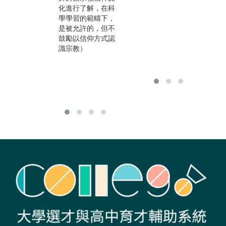
化進行了解，在科
跨領域學習與銜
究
學學習的範疇下，
接，因此出路相當
不
是被允許的，但不
多元：宗教研究人
鼓勵以信仰方式認
員、生命教育老
識宗教）
師、宗教輔導、宗
教行政、宗教文創
設計、宗教旅遊觀
光、生命事業與禮
儀師等。