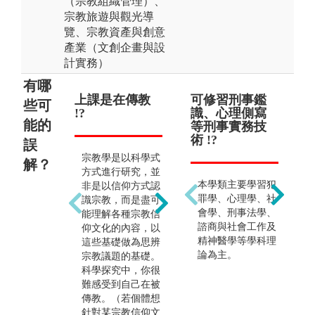
（宗教組織管理）、
宗教旅遊與觀光導
覽、宗教資產與創意
產業（文創企畫與設
計實務）
有哪
上課是在傳教
畢業即出家或
可修習刑事鑑
讀
不
些可
!?
當神職人員 !?
識、心理側寫
是在
理
能的
等刑事實務技
識
術 !?
學
誤
類
宗教學是以科學式
其實要當神職人
神
解？
學
方式進行研究，並
員，還得讀神學
多
本學類主要學習犯
非是以信仰方式認
院、佛學院呢，雖
帝
罪學、心理學、社
識宗教，而是盡可
然宗教學類與此兩
統
會學、刑事法學、
能理解各種宗教信
學院有相對緊密的
其
諮商與社會工作及
仰文化的內容，以
接觸，但宗教學類
是
精神醫學等學科理
這些基礎做為思辨
仍是以培養宗教研
領
論為主。
宗教議題的基礎。
究與思辨人才為
類
科學探究中，你很
主，而宗教活動已
法
難感受到自己在被
有以產業或是經營
文
傳教。（若個體想
導向的發展跡象，
理
針對某宗教信仰文
我們鼓勵學生進行
人