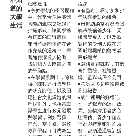
密關連性
謊課
道的
●宗教學類的學習歷程
●有監獄、看守所和少
大學
中，經常會運用團體
年法院參訪的機會
實際訪查或是紀錄片
●田野訪談常有機會接
生活
拍攝形式，讓同學擁
觸法院偏差少年、受
有實際的田野體驗，
保護管束人，以及監
並同時讓同學們在合
獄裡的受刑人或在民
作完成的過程中，學
間戒癮機構的藥物濫
習如何溝通與協調，
用戒癮者
找到個人與團體之間
●選修實習課程，有機
的平衡點
會到醫院、社福機
●在學習規劃上，除於
構、監獄或保全公司
核心課程進行跨學科
●考試大多是申論題或
的研究路徑，以及因
分組報告
應社會文化議題的課
●統計運用的好很吃
程規劃外，也相當鼓
香。監獄裡的矯正效
勵學生進行多元發展
果、藥物濫用者的心
與學習，例如選擇：
理評估、青少年偏差
輔系、雙主修、選修
行為與特定犯罪的趨
教育學程（可成為生
勢，都須透過統計獲