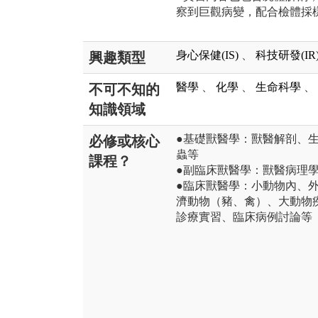
察到巨觀病變，配合檢體採
身心保健(IS)
、
科技研發(IR
興趣類型
醫學
、
化學
、
生命科學
、
不可不知的
知識領域
●基礎獸醫學：獸醫解剖、
必修或核心
蟲等
課程？
●副臨床獸醫學：獸醫病理
●臨床獸醫學：小動物內、
濟動物（豬、禽）、大動物
診療實習、臨床病例討論等