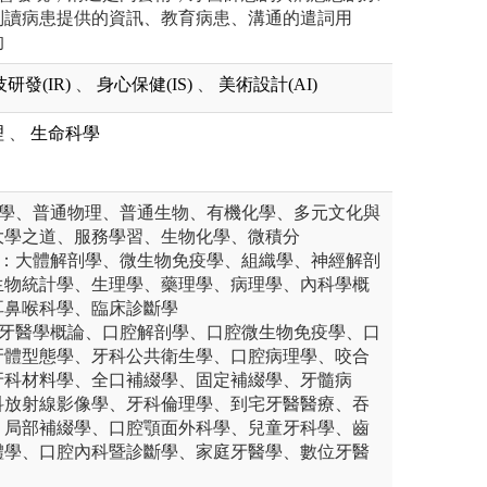
判讀病患提供的資訊、教育病患、溝通的遣詞用
的
研發(IR)
、
身心保健(IS)
、
美術設計(AI)
理
、
生命科學
化學、普通物理、普通生物、有機化學、多元文化與
大學之道、服務學習、生物化學、微積分
目：大體解剖學、微生物免疫學、組織學、神經解剖
生物統計學、生理學、藥理學、病理學、內科學概
耳鼻喉科學、臨床診斷學
：牙醫學概論、口腔解剖學、口腔微生物免疫學、口
牙體型態學、牙科公共衛生學、口腔病理學、咬合
牙科材料學、全口補綴學、固定補綴學、牙髓病
科放射線影像學、牙科倫理學、到宅牙醫醫療、吞
、局部補綴學、口腔顎面外科學、兒童牙科學、齒
體學、口腔內科暨診斷學、家庭牙醫學、數位牙醫