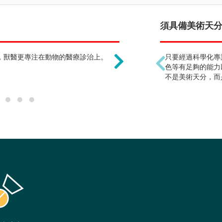
只要學習犬貓等常見動物
須具備美術天分
，獸醫更專注在動物的醫療診治上。
動物種類眾多，各種別的
只要經過科學化專
色等有足夠的能力
不是美術天分，而