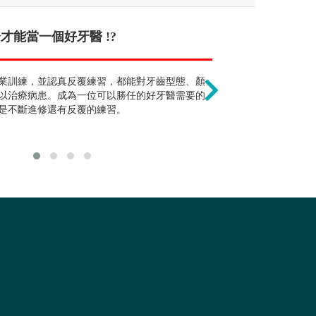
醫治 !?
才能當一個好牙醫 !?
起薪高 !?
只需學習口腔醫
動物相關知識均需涉獵。
業訓練，並認真反覆練習，都能對牙齒型態、顏
新進獸醫責任大工時長，
須具備完整的醫
以治療病患。成為一位可以勝任的好牙醫需要的
正比。
是不斷進修還有反覆的練習。