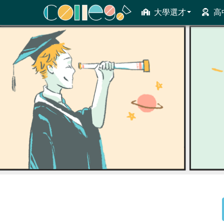
大學選才
高
ColleGo! 大學選才與高中育才輔助系統