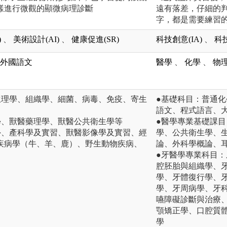
樣進行微觀的顯微病理診斷
遠有落差，仔細的
字，都是需要練習
)
、
美術設計(AI)
、
健康促進(SR)
科技創意(IA)
、
科技
外國語文
醫學
、
化學
、
物
生理學、組織學、細菌、病毒、免疫、寄生
●基礎科目：普通
語文、程式語言、
學、獸醫藥理學、獸醫公共衛生學等
●醫學專業基礎課
外、產科學及實習、獸醫影像學及實習、經
學、公共衛生學、
疾病學（牛、羊、鹿）、野生動物疾病、
論、外科學概論、
●牙醫學專業科目
腔胚胎與組織學、
學、牙體復行學、
學、牙周病學、牙
嚥障礙診斷與治療
顎矯正學、口腔質
學