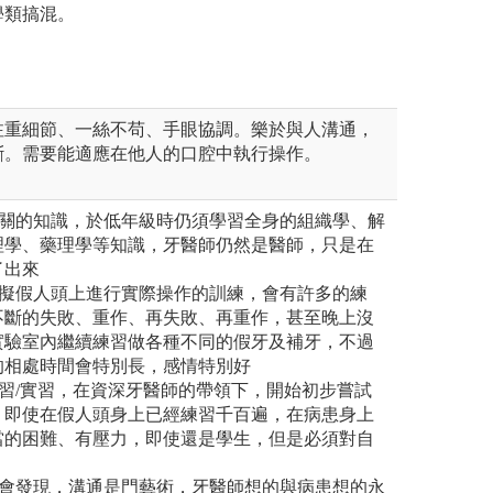
學類搞混。
注重細節、一絲不苟、手眼協調。樂於與人溝通，
斷。需要能適應在他人的口腔中執行操作。
相關的知識，於低年級時仍須學習全身的組織學、解
理學、藥理學等知識，牙醫師仍然是醫師，只是在
了出來
模擬假人頭上進行實際操作的訓練，會有許多的練
不斷的失敗、重作、再失敗、再重作，甚至晚上沒
實驗室內繼續練習做各種不同的假牙及補牙，不過
的相處時間會特別長，感情特別好
習/實習，在資深牙醫師的帶領下，開始初步嘗試
，即使在假人頭身上已經練習千百遍，在病患身上
當的困難、有壓力，即使還是學生，但是必須對自
，會發現，溝通是門藝術，牙醫師想的與病患想的永