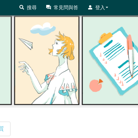
搜尋
常見問與答
登入
質