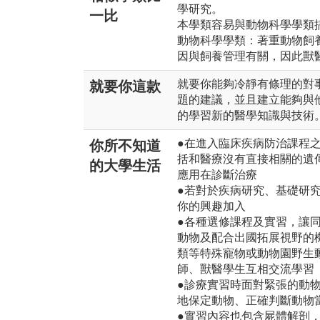
學研究。
一比
本學類容易與動物科學學類
動物科學學類：著重動物飼
因與飼養管理有關，因此獸
就要你能夠冷靜有條理的對
就要你這款
題的建議，並且建立能夠與
的學習新的醫學知識與技術
●在進入臨床疾病防治課程
你所不知道
括和醫療沒有直接相關的遺
的大學生活
應用在診斷治療
●若對於疾病研究、基礎研
你的興趣加入
●各種選修課程及實習，讓
動物及配合出國拓展視野的
類等特殊寵物或動物園野生
師、獸醫學生互相交流學習
●診療實習時面對緊張的動
地保定動物、正確判斷動物
●實習內容也包含屍體解剖