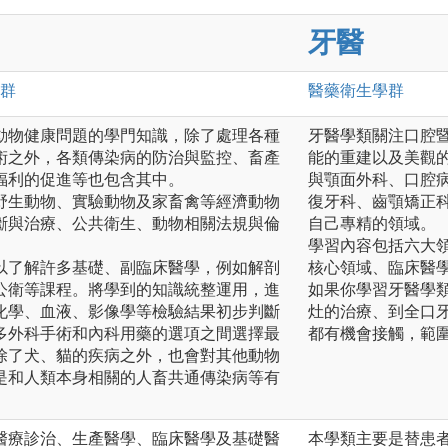
牙醫
群
醫藥衛生
學群
動物健康問題的學門知識，除了處理各種
牙醫學類關注口腔
術之外，各類傳染病的防治與監控、畜產
能的重建以及美觀
福利的促進等也包含其中。
與顎面外科、口腔
野生動物、實驗動物及家畜禽等經濟動物
復牙科、齒顎矯正
斷與治療、公共衛生、動物相關法規與倫
自己專精的領域。
學習內容包括六大
以了解許多基礎、副臨床醫學，例如解剖
核心領域、臨床醫
公衛等課程。將學到的知識統整運用，進
如果你學習牙醫學
化學、血液、影像學等檢驗結果初步判斷
灶的治療、到全口
多外科手術和內科用藥的選項之間選擇最
都有機會接觸，範
除了犬、貓的疾病之外，也會對其他動物
是和人類本身相關的人畜共通傳染病等有
醫療診治、生產醫學、臨床醫學及基礎醫
本學類主要是替患