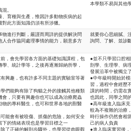
本學類不易與其他
搞混。
養、育種與生產，惟因許多動物疾病的起
醫對此方面知識仍須有所涉獵。
事物進行判斷，嚴謹而周詳的提供解決問
就要你心思細膩、
他人合作協同處理事情的能力，願意多方
詢問、了解、並診
。
之前，會先學習各方面的基礎知識課程，包
●並不只學習口腔
傳學、統計學等，之後再逐漸歸納所學，
剖學、生理學、病
發展沿革中被獨立
究有興趣，也有許多不同主題的實驗室等著
●中年級時開始於
習，過程中會經歷
同學們能夠有除了狗貓之外的接觸其他種類
課的時間，仍需在
機會，只要有興趣你也可以成為治療爬蟲
也因此，同學之間
動物的專科醫生，也可和世界各地的獸醫
●高年級進入臨床見
較為不複雜的治療
物可能會有被咬傷、抓傷的危險，如何安全
時行操作仍然會相
當下的情緒表現也是學習目標之一
己的病人負責
，除了正確的解剖步驟外，也學習從肉眼觀
●進入臨床實習後