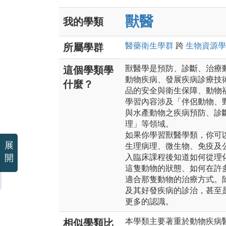
獸醫
我的學類
醫藥衛生
學群
跨
生物資源
學
所屬學群
獸醫學是預防、診斷、治療
這個學類學
動物疾病、發展疾病診療技
什麼？
品的安全與衛生保障、動物
學習內容涉及「伴侶動物、
與水產動物之疾病預防、診
理」等領域。
如果你學習獸醫學類，你可
展
生理病理、微生物、免疫及
開
入臨床課程後知道如何從理
這隻動物的狀態、如何在許
適合那隻動物的治療方式。
及其好發疾病的診治，甚至
更多的認識。
本學類主要著重於動物疾病
相似學類比