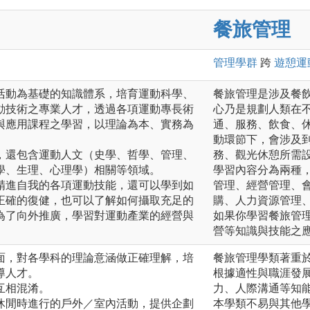
餐旅管理
管理
學群
跨
遊憩運
活動為基礎的知識體系，培育運動科學、
餐旅管理是涉及餐
動技術之專業人才，透過各項運動專長術
心乃是規劃人類在
與應用課程之學習，以理論為本、實務為
通、服務、飲食、
動環節下，會涉及
，還包含運動人文（史學、哲學、管理、
務、觀光休憩所需
學、生理、心理學）相關等領域。
學習內容分為兩種
精進自我的各項運動技能，還可以學到如
管理、經營管理、
正確的復健，也可以了解如何攝取充足的
購、人力資源管理
為了向外推廣，學習對運動產業的經營與
如果你學習餐旅管
營等知識與技能之
面，對各學科的理論意涵做正確理解，培
餐旅管理學類著重
導人才。
根據適性與職涯發
互相混淆。
力、人際溝通等知
休閒時進行的戶外／室內活動，提供企劃
本學類不易與其他