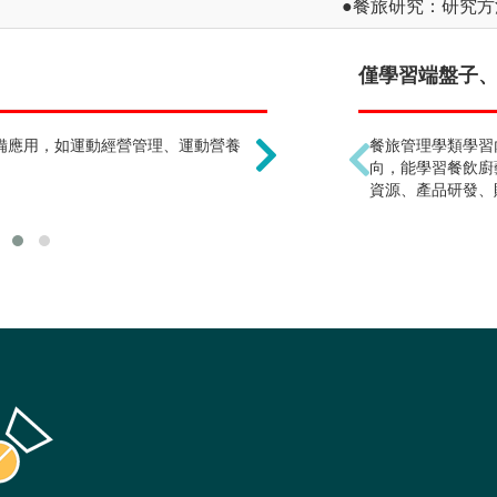
●餐旅研究：研究
只能當老師或運動員 !
僅學習端盤子、煮
備應用，如運動經營管理、運動營養
現今體育學類課程包含教
餐旅管理學類學習
材製作與管理及推廣教育
向，能學習餐飲廚
員、體育行政人員、運動
資源、產品研發、