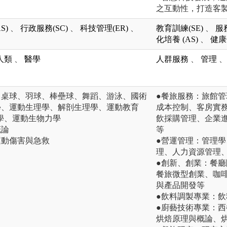
之互動性，打造客
S)
、
行政服務(SC)
、
科技管理(ER)
、
教育訓練(SE)
、
服
化培養 (AS)
、
健康
人類
、
醫學
人群服務
、
管理
、
、桌球、羽球、棒壘球、舞蹈、游泳、國術
●餐旅服務：旅館
學、運動生理學、解剖生理學、運動教育
成本控制、客房實
學、運動生物力學
飲採購管理、企業
概論
等
運動傷害與急救
●營運管理：管理
理、人力資源管理
●創新、創業：餐
餐旅微型創業、咖
與產品開發等
●飲料調製專業：
●廚藝技術專業：
烘焙原理與概論、