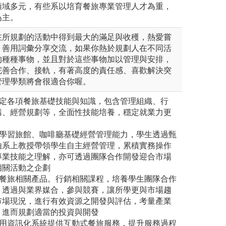
領域多元，有些系以培育餐旅專業管理人才為重，
為主。
在所規劃的活動中得到最大的滿足與收穫，熱愛嘗
，善用詞彙分享交流，如果你熱於規劃人在不同活
的種種事物，並且對於這些事物加以管理與安排，
完善合作、接軌，有著高度的責任感、喜歡解決突
管理學類將會很適合你喔。
奠定各項餐旅基礎技能與知識，包含管理組織、行
購、經營規劃等，全面性技能培養，穩定就業力更
中學習旅館、咖啡廳基礎經營管理能力，學生透過甄
由系上教授帶領學生自主經營管理，累積實務操作
專業技能之理解，亦可透過團隊合作開發迎合市場
相關活動之企劃
廣餐旅相關產品。行銷相關課程，培養學生團隊合作
，透過與業界媒合，參與競賽，讓所學更與市場趨
市場現況，進行有效資源之開發與評估，考量產業
，進而規劃適當的投資與開發
運用資訊化系統提供互動式餐旅服務，提升服務過程