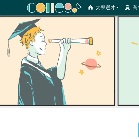
大學選才
高
ColleGo! 大學選才與高中育才輔助系統