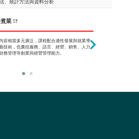
方法、統計方法與資料分析
?
菜 !?
只能從事餐旅相
案及活動企劃撰寫、活動執行與教學、器
內容相當多元廣泛，課程配合適性發展與就業導
非只限定餐飲或
與行銷，出路多元，如：運動休閒公關人
藝技術，也囊括服務、語言、經營、銷售、人力
儲、博奕娛樂業
指導員、運動教練等。
財務管理等創業與經營管理能力。
利組織之餐飲機
內外就業均容易