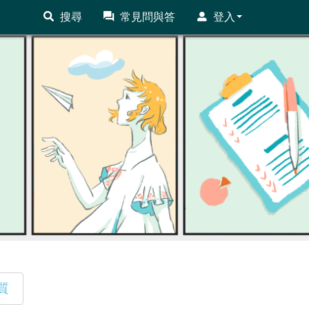
搜尋
常見問與答
登入
質