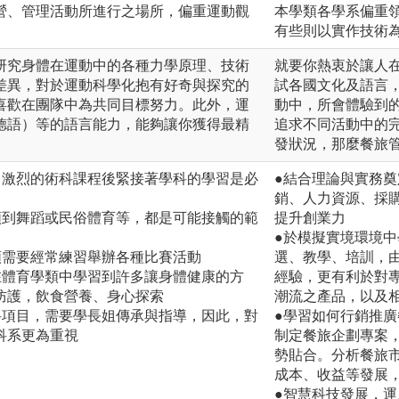
營、管理活動所進行之場所，偏重運動觀
本學類各學系偏重
有些則以實作技術
研究身體在運動中的各種力學原理、技術
就要你熱衷於讓人
差異，對於運動科學化抱有好奇與探究的
試各國文化及語言
喜歡在團隊中為共同目標努力。此外，運
動中，所會體驗到
德語）等的語言能力，能夠讓你獲得最精
追求不同活動中的
發狀況，那麼餐旅
，激烈的術科課程後緊接著學科的學習是必
●結合理論與實務
銷、人力資源、採
類到舞蹈或民俗體育等，都是可能接觸的範
提升創業力
●於模擬實境環境
類需要經常練習舉辦各種比賽活動
選、教學、培訓，
在體育學類中學習到許多讓身體健康的方
經驗，更有利於對
防護，飲食營養、身心探索
潮流之產品，以及
科項目，需要學長姐傳承與指導，因此，對
●學習如何行銷推
科系更為重視
制定餐旅企劃專案
勢貼合。分析餐旅
成本、收益等發展
●智慧科技發展，