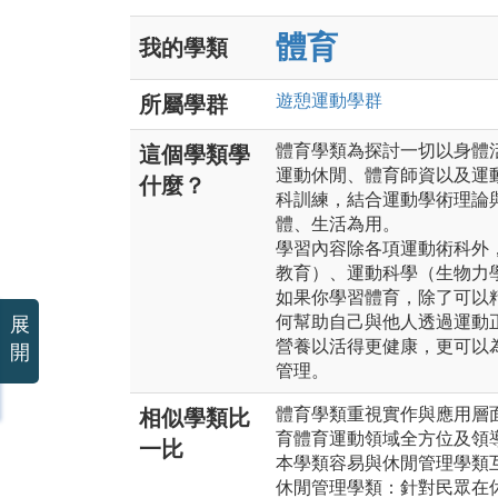
體育
我的學類
遊憩運動
學群
所屬學群
體育學類為探討一切以身體
這個學類學
運動休閒、體育師資以及運
什麼？
科訓練，結合運動學術理論
體、生活為用。
學習內容除各項運動術科外
教育）、運動科學（生物力
如果你學習體育，除了可以
何幫助自己與他人透過運動
展
營養以活得更健康，更可以
開
管理。
體育學類重視實作與應用層
相似學類比
育體育運動領域全方位及領
一比
本學類容易與休閒管理學類
休閒管理學類：針對民眾在