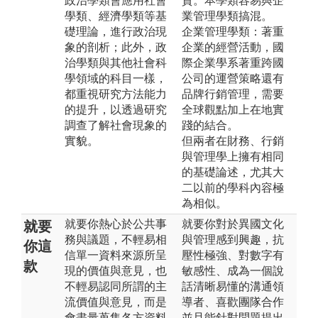
政治學類會應用社會
資。本學類容易與企
學類、經濟學類等基
業管理學類搞混。
礎理論，進行政治現
企業管理學類：著重
象的剖析；此外，政
企業的經營活動，國
治學類與其他社會科
際企業學系著重跨國
學領域的科目一樣，
公司的運營策略還有
都重視研究方法能力
品牌行銷管理，需要
的提升，以透過研究
全球觀點加上在地實
調查了解社會現象的
踐的結合。
實貌。
但兩者在財務、行銷
與管理學上擁有相同
的基礎論述，尤其大
二以前的學科內容極
為相似。
就要你熱心於公共事
就要你對於異國文化
就要
務與議題，不輕易相
與管理感到興趣，抗
你這
信單一資料來源所呈
壓性極強、對數字有
款
現的價值與意見，也
敏感性、成為一個說
不輕易認同所謂的主
話清晰易懂的溝通領
流價值與意見，而是
導者、喜歡團隊合作
會盡量蒐集各方資料
並且能針對問題提出