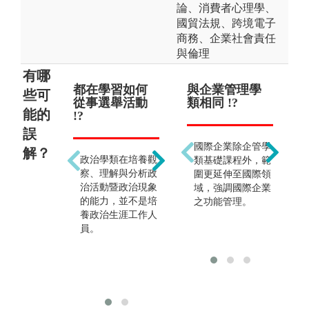
論、消費者心理學、
國貿法規、跨境電子
商務、企業社會責任
與倫理
有哪
都在學習如何
畢業後只能從
與企業管理學
廣
些可
從事選舉活動
政 !?
類相同 !?
!?
能的
!?
誤
事實上從政只是一
國際企業除企管學
解？
政治學類在培養觀
小部分的畢業生選
類基礎課程外，範
察、理解與分析政
擇之路。本學類畢
圍更延伸至國際領
治活動暨政治現象
業生因為具有管
域，強調國際企業
的能力，並不是培
理、分析與企劃能
之功能管理。
養政治生涯工作人
力，所以大部分都
員。
是擔任公、私領域
的管理者，以及企
業的企劃、行銷或
公關等。