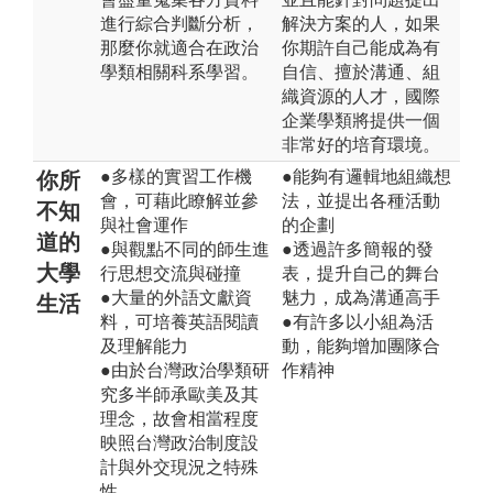
進行綜合判斷分析，
解決方案的人，如果
那麼你就適合在政治
你期許自己能成為有
學類相關科系學習。
自信、擅於溝通、組
織資源的人才，國際
企業學類將提供一個
非常好的培育環境。
●多樣的實習工作機
●能夠有邏輯地組織想
你所
會，可藉此瞭解並參
法，並提出各種活動
不知
與社會運作
的企劃
道的
●與觀點不同的師生進
●透過許多簡報的發
大學
行思想交流與碰撞
表，提升自己的舞台
●大量的外語文獻資
魅力，成為溝通高手
生活
料，可培養英語閱讀
●有許多以小組為活
及理解能力
動，能夠增加團隊合
●由於台灣政治學類研
作精神
究多半師承歐美及其
理念，故會相當程度
映照台灣政治制度設
計與外交現況之特殊
性