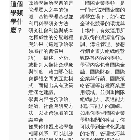
政治學類所學習的是
「國際企業學類」是
這個
管理眾人之事的領
一門研究跨國企業的
學類
域，基於學理基礎並
經營立場下，如何在
學什
利用科學研究方法，
全球化競爭的環境與
麼？
研究社會利益與成本
市場中，有效運用所
之權威性的分配過程
能取得的資源進行協
與結果（這是政治學
調、溝通管理、發想
領域裡的習慣用
行銷企畫與組織經營
語），描述、分析、
戰略等內容的學類。
或批判人類社會現象
學習內容包含國際金
與制度，藉由關心社
融、國際財務、國際
會群體之間的互動模
企業與行銷、國際策
式，而提出具有政策
略管理等各種商業應
意涵之建議。
用領域。並側重團隊
學習內容包含政治、
組織能力、表達能力
經濟、社會與研究方
和語言能力的訓練。
法，以及跨領域的知
如果你學習國際企業
識整合。
學類相關的科目，你
如果你修習政治學類
可以學到全球化思維
相關科系，可以訓練
的培育、管理技巧與