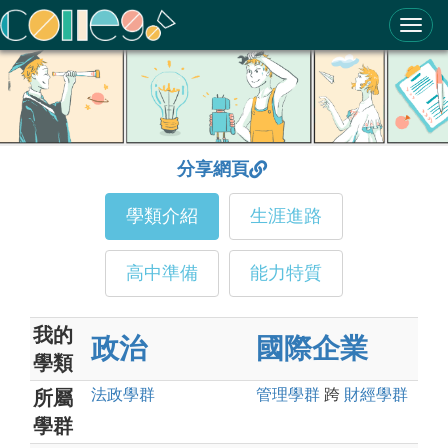
ColleGo! 大學選才與高中育才輔助系統
分享網頁
學類介紹
生涯進路
高中準備
能力特質
我的
政治
國際企業
學類
法政
學群
管理
學群
跨
財經
學群
所屬
學群