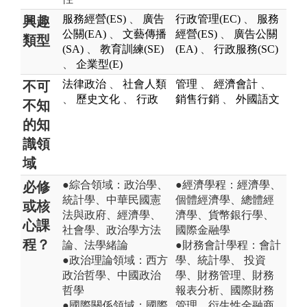
服務經營(ES)
、
廣告
行政管理(EC)
、
服務
興趣
公關(EA)
、
文藝傳播
經營(ES)
、
廣告公關
類型
(SA)
、
教育訓練(SE)
(EA)
、
行政服務(SC)
、
企業型(E)
法律政治
、
社會人類
管理
、
經濟會計
、
不可
、
歷史文化
、
行政
銷售行銷
、
外國語文
不知
的知
識領
域
●綜合領域：政治學、
●經濟學程：經濟學、
必修
統計學、中華民國憲
個體經濟學、總體經
或核
法與政府、經濟學、
濟學、貨幣銀行學、
心課
社會學、政治學方法
國際金融學
程？
論、法學緒論
●財務會計學程：會計
●政治理論領域：西方
學、統計學、 投資
政治哲學、中國政治
學、財務管理、財務
哲學
報表分析、國際財務
●國際關係領域：國際
管理、衍生性金融商