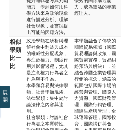
提升邏輯思考與判斷
優秀的團隊溝通能
能力，學到如何用科
力，成為靈活的專業
學方法來為政治現象
經理人。
進行描述分析、理解
社會現象，並嘗試提
出可能的因應方法。
政治學類在研析與理
本學類融合了傳統的
相似
解社會中利益與成本
國際貿易領域（國際
學類
的權威性分配現象，
貿易理論與政策，國
比一
專注於權力、制度作
際貿易實務，貿易糾
比
用與影響過程，尤其
紛預防與解決），並
是注意權力行為者之
結合跨國企業管理與
作為與不作為。
行銷的概念，涵蓋的
本學類容易與法律學
範圍包括國際市場的
類、社會學類混淆。
經營與管理、國際人
展
法律學類：集中於討
力資源、國際財務管
開
論法律之內容與適
理、國際行銷管理、
用。
國際生產與管理，全
社會學類：討論社會
球運籌管理，國際投
行為者之本質特性。
資，國際購併與合