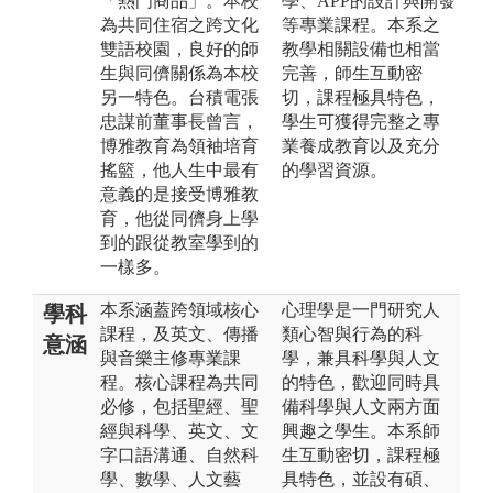
「熱門商品」。本校
學、APP的設計與開發
為共同住宿之跨文化
等專業課程。本系之
雙語校園，良好的師
教學相關設備也相當
生與同儕關係為本校
完善，師生互動密
另一特色。台積電張
切，課程極具特色，
忠謀前董事長曾言，
學生可獲得完整之專
博雅教育為領袖培育
業養成教育以及充分
搖籃，他人生中最有
的學習資源。
意義的是接受博雅教
育，他從同儕身上學
到的跟從教室學到的
一樣多。
本系涵蓋跨領域核心
心理學是一門研究人
學科
課程，及英文、傳播
類心智與行為的科
意涵
與音樂主修專業課
學，兼具科學與人文
程。核心課程為共同
的特色，歡迎同時具
必修，包括聖經、聖
備科學與人文兩方面
經與科學、英文、文
興趣之學生。本系師
字口語溝通、自然科
生互動密切，課程極
學、數學、人文藝
具特色，並設有碩、