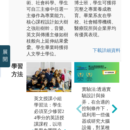
術、社會科學。學生
博士班，學生可獲得
可自三主修中任選一
完整之專業養成教
主修作為專業能力。
育。畢業系友在學
核心課程設計如大樹
校、社會輔導機構、
之強壯樹幹，音樂、
醫療院所與企業界均
英文與傳播主修如樹
有優異表現。
枝般向上延伸結果纍
纍。學生畢業時獲得
下載詳細資料
展
人文學士學位。
開
學習
方法
實驗法:透過實
驗設計與操
英文授課小組
弄，在合適的
學習法：學生
8
控制條件下，
必須至少修習2
習
或利用一些儀
4學分的英語授
規
器或研究大腦
課課程，以培
大
多元授課：為
設備，對某種