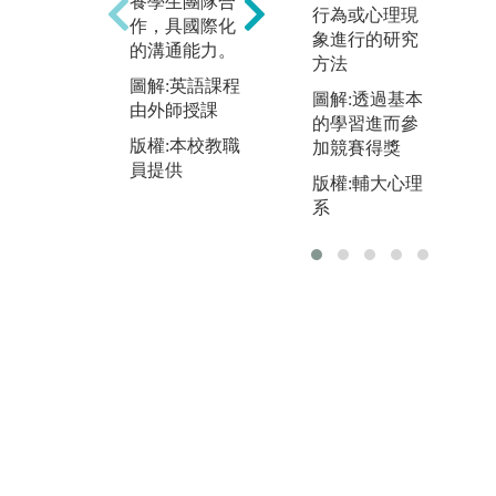
養學生團隊合
程
落實本校基督
行為或心理現
作，具國際化
幹
教博雅核心教
象進行的研究
的溝通能力。
業
育理念，鼓勵
方法
枝
學生正視博雅
圖解:英語課程
圖解:透過基本
每
核心學習的積
由外師授課
的學習進而參
均
極意義，本校
版權:本校教職
加競賽得獎
仰
於各學期舉辦
員提供
並
不同且多元的
版權:輔大心理
C
學習活動，
系
果
如：專題演
標
講、藝文活
動、參訪活
圖
動、辯論會、
課
校外教學活動
與
等，同時引入
輔
校外資源，讓
版
學生不僅透過
網
教室內的學
習，更能透過
有趣與生動的