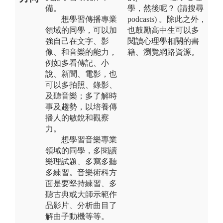
備。
學，然後呢？ (請搜尋
想學習傳播專業
podcasts) 。除此之外，
領域的同學，可以加
也鼓勵高中生可以多
強自己在文字、影
閱讀心理學相關的書
像、和音樂的能力，
籍、瀏覽網路資源。
例如多看傳記、小
說、新聞、電影，也
可以多拍照、錄影、
及聽音樂；多了解時
事及趨勢，以培養傳
播人的敏銳和觀察
力。
想學習音樂專業
領域的同學，多閱讀
樂理試題、多寫多聽
多練習。音樂術科方
面是要堅持練習、多
聽古典或大師示範作
品影片、分析曲目了
解曲子動機等等。