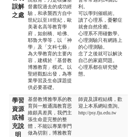
誤解
督書院過去的成功經
利。
驗，和承襲西方自中
可以學到催眠術。
之處
世紀以至18世紀，歐
讀了心理系，憂鬱症
美著名高等教育學
就會自然痊癒。
府，如劍橋、哈佛、
心理系不用碰數學。
耶魯大學等，以「神
心理測驗只有網路上
學」及「文科七藝」
的心理測驗。
為大學教育的主要內
念了之後就可以解決
容，建構於「基督教
自己的家庭問題。
博雅教育」模式。以
心理系都在研究變
聖經觀點出發，為專
態。
業學習及生命課題提
供必要基礎。
基督教博雅學系的教
師資及課程結構，歡
學習
育與一般通識教育思
迎上本系網站查詢。
資源
維頗具差異，我們主
http://psy.fju.edu.tw
或補
張生命是完整的整
充說
體，不能以專業學門
做為切割，博雅教育
明