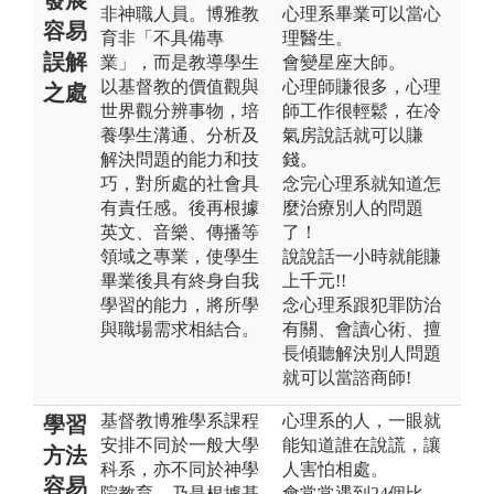
非神職人員。博雅教
心理系畢業可以當心
容易
育非「不具備專
理醫生。
誤解
業」，而是教導學生
會變星座大師。
以基督教的價值觀與
心理師賺很多，心理
之處
世界觀分辨事物，培
師工作很輕鬆，在冷
養學生溝通、分析及
氣房說話就可以賺
解決問題的能力和技
錢。
巧，對所處的社會具
念完心理系就知道怎
有責任感。後再根據
麼治療別人的問題
英文、音樂、傳播等
了！
領域之專業，使學生
說說話一小時就能賺
畢業後具有終身自我
上千元!!
學習的能力，將所學
念心理系跟犯罪防治
與職場需求相結合。
有關、會讀心術、擅
長傾聽解決別人問題
就可以當諮商師!
基督教博雅學系課程
心理系的人，一眼就
學習
安排不同於一般大學
能知道誰在說謊，讓
方法
科系，亦不同於神學
人害怕相處。
容易
院教育，乃是根據基
會常常遇到24個比