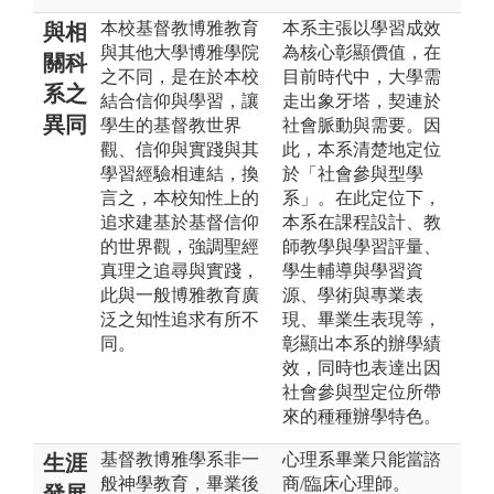
本校基督教博雅教育
本系主張以學習成效
與相
與其他大學博雅學院
為核心彰顯價值，在
關科
之不同，是在於本校
目前時代中，大學需
系之
結合信仰與學習，讓
走出象牙塔，契連於
異同
學生的基督教世界
社會脈動與需要。因
觀、信仰與實踐與其
此，本系清楚地定位
學習經驗相連結，換
於「社會參與型學
言之，本校知性上的
系」。在此定位下，
追求建基於基督信仰
本系在課程設計、教
的世界觀，強調聖經
師教學與學習評量、
真理之追尋與實踐，
學生輔導與學習資
此與一般博雅教育廣
源、學術與專業表
泛之知性追求有所不
現、畢業生表現等，
同。
彰顯出本系的辦學績
效，同時也表達出因
社會參與型定位所帶
來的種種辦學特色。
基督教博雅學系非一
心理系畢業只能當諮
生涯
般神學教育，畢業後
商/臨床心理師。
發展