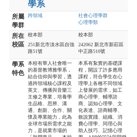
學系
跨領域
社會心理
學群
所屬
心理
學類
學群
校本部
校本部
所在
校區
251新北市淡水區自強
242062 新北市新莊區
路51號
中正路510號
本校有華人社會唯一
本系有紮實的基礎課
學系
的基督教博雅學系，
程，開設了許多應用
特色
結合信仰與學習，透
課程，符合學生在心
過跨領域核心課程及
理學上各種不同領域
英文、傳播與音樂三
上發展的需求，如工
主修之專業，培養學
商心理學、輔導諮
生品格、思辨、溝
商、認知心理學、文
通、創新、合作、關
化表達、諮商輔導、
懷及專業能力，此為
敘說實踐、組織、消
全球市場所需求之能
費心理學、同理心與
力，是就業市場的
助人技巧、記憶心理