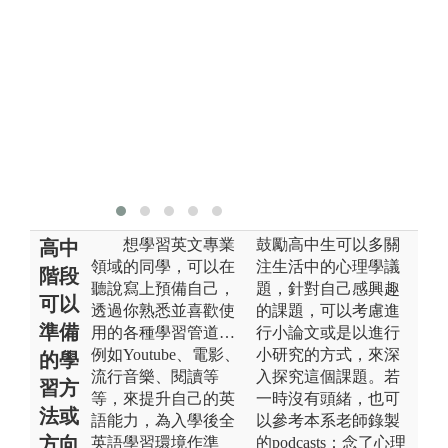
實境學習，讓
學生開闊視
野、增廣見
聞。
圖解:校內戶外
專講
版權:本校官方
網站
想學習英文專業
鼓勵高中生可以多關
高中
領域的同學，可以在
注生活中的心理學議
階段
聽說寫上預備自己，
題，針對自己感興趣
可以
透過你熟悉並喜歡使
的課題，可以考慮進
準備
用的各種學習管道…
行小論文或是以進行
例如Youtube、電影、
小研究的方式，來深
的學
流行音樂、閱讀等
入探究這個課題。若
習方
等，來提升自己的英
一時沒有頭緒，也可
法或
語能力，為入學後全
以參考本系老師錄製
方向
英語學習環境作準
的podcasts：念了心理