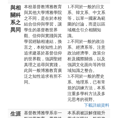
本校基督教博雅教育
1.不同於一般的日文
與相
與其他大學博雅學院
系、韓文系、中文系
關科
之不同，是在於本校
等，以單一國家為範
系之
結合信仰與學習，讓
圍的討論，而是以區
異同
學生的基督教世界
域概念引介相關知
觀、信仰與實踐與其
識。
學習經驗相連結，換
2.不同於一般的政治
言之，本校知性上的
系、經濟系等。注意
追求建基於基督信仰
政治經濟學、政策分
的世界觀，強調聖經
析及國際關係，以及
真理之追尋與實踐，
強調文化面向等跨領
此與一般博雅教育廣
域知識之整合。
泛之知性追求有所不
3.不同於一般的歷史
同。
系、地理系，已有常
規的訓練方法，本系
注重多學科方法及多
元思考的視野。
下載詳細資料
基督教博雅學系非一
本系易被誤解僅能升
生涯