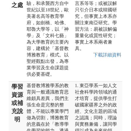
驗，和承襲西方自中
言系等等；或被誤解
之處
世紀以至18世紀，歐
只引介日本或韓國研
美著名高等教育學
究，但事實上本系亦
府，如劍橋、哈佛、
關注東南亞研究。學
耶魯大學等，以「神
習方法：易被誤解偏
學」及「文科七藝」
重量化或質性研究；
為大學教育的主要內
事實上本系兩者兼
容，建構於「基督教
具。
博雅教育」模式。以
下載詳細資料
聖經觀點出發，為專
業學習及生命課題提
供必要基礎。
基督教博雅學系的教
1. 東亞學系一如人文
學習
育與一般通識教育思
社會科學跨領域的通
資源
維頗具差異，我們主
才培育，提供學生打
或補
張生命是完整的整
破國家疆界之外的政
充說
體，不能以專業學門
經、文化主題的區域
做為切割，博雅教育
之認識；同時，理論
明
的意義在於「教導學
與實務兼備，讓同學
生學習的能力，透過
得以成為未來的領