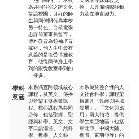
「熱門商品」。本校
美國家等姊妹校交
為共同住宿之跨文化
換，以具備國際移動
雙語校園，良好的師
力及在地實踐力。
生與同儕關係為本校
另一特色。台積電張
忠謀前董事長曾言，
博雅教育為領袖培育
搖籃，他人生中最有
意義的是接受博雅教
育，他從同儕身上學
到的跟從教室學到的
一樣多。
本系涵蓋跨領域核心
本系屬於整合性的人
學科
課程，及英文、傳播
文社會科學，課程架
意涵
與音樂主修專業課
構兼具「政經與區域
程。核心課程為共同
發展」、「文化與應
必修，包括聖經、聖
用」兩大領域，提供
經與科學、英文、文
學生東亞地區（包括
字口語溝通、自然科
東北亞、中國大陸、
學、數學、人文藝
臺灣、東南亞等）的