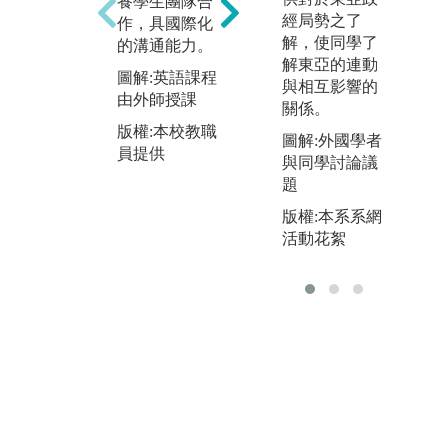
養學生團隊合
程
落實本校基督
經局勢之了
作，具國際化
幹
教博雅核心教
解，使同學了
的溝通能力。
業
育理念，鼓勵
解東亞的連動
枝
學生正視博雅
圖解:英語課程
與相互影響的
每
核心學習的積
由外師授課
關係。
均
極意義，本校
版權:本校教職
仰
圖解:外國學者
於各學期舉辦
員提供
並
與同學討論議
不同且多元的
C
題
學習活動，
果
如：專題演
版權:本系系網
標
講、藝文活
活動花絮
動、參訪活
圖
動、辯論會、
課
校外教學活動
與
等，同時引入
輔
校外資源，讓
版
學生不僅透過
網
教室內的學
習，更能透過
有趣與生動的