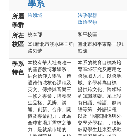
學系
跨領域
法政
學群
所屬
政治
學類
學群
校本部
和平校區I
所在
校區
251新北市淡水區自強
臺北市和平東路一段1
路51號
62號
本校有華人社會唯一
本系的教育目標為培
學系
的基督教博雅學系，
育區域研究及應用之
特色
結合信仰與學習，透
跨領域人才。以跨地
過跨領域核心課程及
域、多學科為目標，
英文、傳播與音樂三
提供跨文化、跨領域
主修之專業，培養學
的知識基礎。系上設
生品格、思辨、溝
有日語、韓語、越南
通、創新、合作、關
語等第二外語課程，
懷及專業能力，此為
以及「國際關係與外
全球市場所需求之能
交學分學程」，積極
力，是就業市場的
鼓勵學生赴東亞或歐