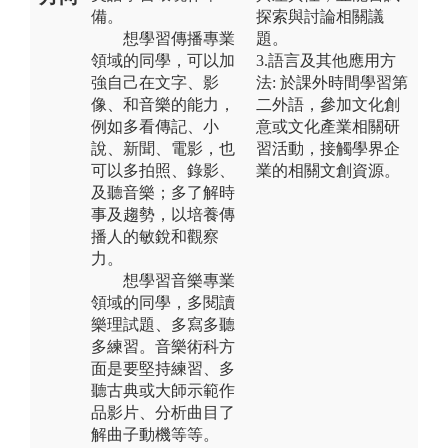
備。
探索與討論相關議
想學習傳播專業
題。
領域的同學，可以加
3.語言及其他應用方
強自己在文字、影
法: 於課外時間學習第
像、和音樂的能力，
二外語，參加文化創
例如多看傳記、小
意或文化產業相關研
說、新聞、電影，也
習活動，接觸學界企
可以多拍照、錄影、
業的相關文創資源。
及聽音樂；多了解時
事及趨勢，以培養傳
播人的敏銳和觀察
力。
想學習音樂專業
領域的同學，多閱讀
樂理試題、多寫多聽
多練習。音樂術科方
面是要堅持練習、多
聽古典或大師示範作
品影片、分析曲目了
解曲子動機等等。