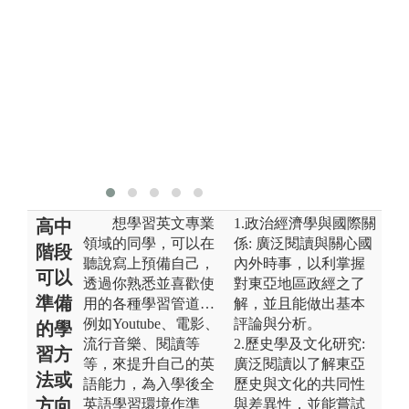
實境學習，讓
學生開闊視
野、增廣見
聞。
圖解:校內戶外
專講
版權:本校官方
網站
想學習英文專業
1.政治經濟學與國際關
高中
領域的同學，可以在
係: 廣泛閱讀與關心國
階段
聽說寫上預備自己，
內外時事，以利掌握
可以
透過你熟悉並喜歡使
對東亞地區政經之了
準備
用的各種學習管道…
解，並且能做出基本
例如Youtube、電影、
評論與分析。
的學
流行音樂、閱讀等
2.歷史學及文化研究:
習方
等，來提升自己的英
廣泛閱讀以了解東亞
法或
語能力，為入學後全
歷史與文化的共同性
方向
英語學習環境作準
與差異性，並能嘗試