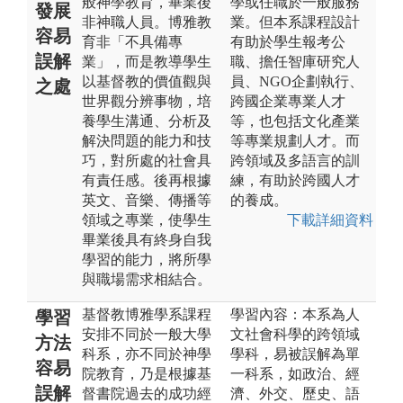
般神學教育，畢業後
學或任職於一般服務
發展
非神職人員。博雅教
業。但本系課程設計
容易
育非「不具備專
有助於學生報考公
誤解
業」，而是教導學生
職、擔任智庫研究人
以基督教的價值觀與
員、NGO企劃執行、
之處
世界觀分辨事物，培
跨國企業專業人才
養學生溝通、分析及
等，也包括文化產業
解決問題的能力和技
等專業規劃人才。而
巧，對所處的社會具
跨領域及多語言的訓
有責任感。後再根據
練，有助於跨國人才
英文、音樂、傳播等
的養成。
領域之專業，使學生
下載詳細資料
畢業後具有終身自我
學習的能力，將所學
與職場需求相結合。
基督教博雅學系課程
學習內容：本系為人
學習
安排不同於一般大學
文社會科學的跨領域
方法
科系，亦不同於神學
學科，易被誤解為單
容易
院教育，乃是根據基
一科系，如政治、經
誤解
督書院過去的成功經
濟、外交、歷史、語