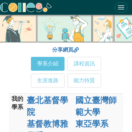
ColleGo! 大學選才與高中育才輔助系統
分享網頁
學系介紹
課程資訊
生涯進路
能力特質
我的
臺北基督學
國立臺灣師
學系
院
範大學
基督教博雅
東亞學系