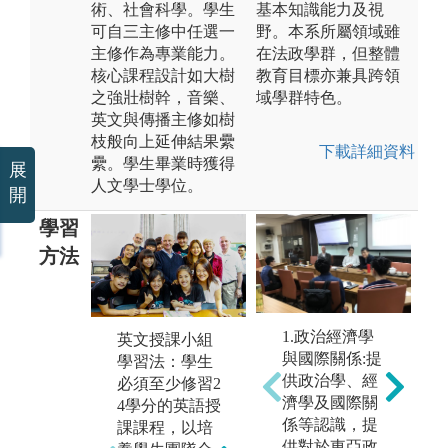
術、社會科學。學生
基本知識能力及視
可自三主修中任選一
野。本系所屬領域雖
主修作為專業能力。
在法政學群，但整體
核心課程設計如大樹
教育目標亦兼具跨領
之強壯樹幹，音樂、
域學群特色。
英文與傳播主修如樹
枝般向上延伸結果纍
下載詳細資料
纍。學生畢業時獲得
展
人文學士學位。
開
學習
方法
1.政治經濟學
英文授課小組
與國際關係:提
學習法：學生
8
供政治學、經
必須至少修習2
習
濟學及國際關
4學分的英語授
規
係等認識，提
課課程，以培
大
多元授課：為
供對於東亞政