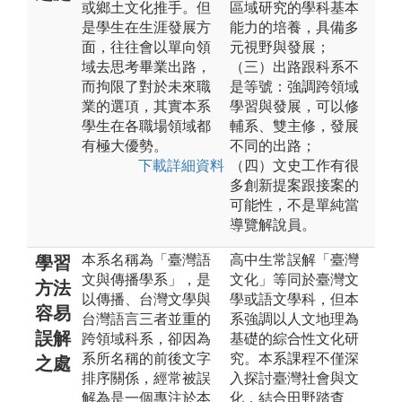
或鄉土文化推手。但
區域研究的學科基本
是學生在生涯發展方
能力的培養，具備多
面，往往會以單向領
元視野與發展；
域去思考畢業出路，
（三）出路跟科系不
而拘限了對於未來職
是等號：強調跨領域
業的選項，其實本系
學習與發展，可以修
學生在各職場領域都
輔系、雙主修，發展
有極大優勢。
不同的出路；
下載詳細資料
（四）文史工作有很
多創新提案跟接案的
可能性，不是單純當
導覽解說員。
本系名稱為「臺灣語
高中生常誤解「臺灣
學習
文與傳播學系」，是
文化」等同於臺灣文
方法
以傳播、台灣文學與
學或語文學科，但本
容易
台灣語言三者並重的
系強調以人文地理為
誤解
跨領域科系，卻因為
基礎的綜合性文化研
系所名稱的前後文字
究。本系課程不僅深
之處
排序關係，經常被誤
入探討臺灣社會與文
解為是一個專注於本
化，結合田野踏查、