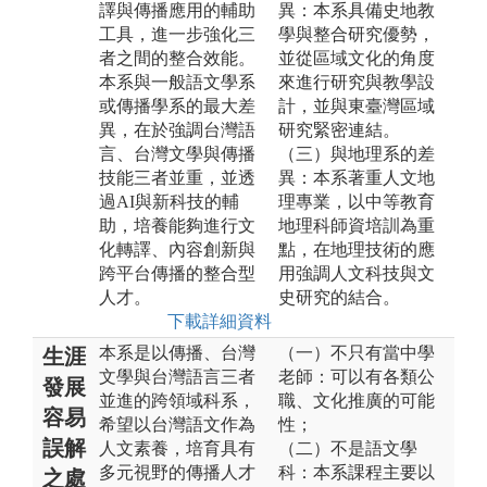
譯與傳播應用的輔助
異：本系具備史地教
工具，進一步強化三
學與整合研究優勢，
者之間的整合效能。
並從區域文化的角度
本系與一般語文學系
來進行研究與教學設
或傳播學系的最大差
計，並與東臺灣區域
異，在於強調台灣語
研究緊密連結。
言、台灣文學與傳播
（三）與地理系的差
技能三者並重，並透
異：本系著重人文地
過AI與新科技的輔
理專業，以中等教育
助，培養能夠進行文
地理科師資培訓為重
化轉譯、內容創新與
點，在地理技術的應
跨平台傳播的整合型
用強調人文科技與文
人才。
史研究的結合。
下載詳細資料
本系是以傳播、台灣
（一）不只有當中學
生涯
文學與台灣語言三者
老師：可以有各類公
發展
並進的跨領域科系，
職、文化推廣的可能
容易
希望以台灣語文作為
性；
誤解
人文素養，培育具有
（二）不是語文學
多元視野的傳播人才
科：本系課程主要以
之處