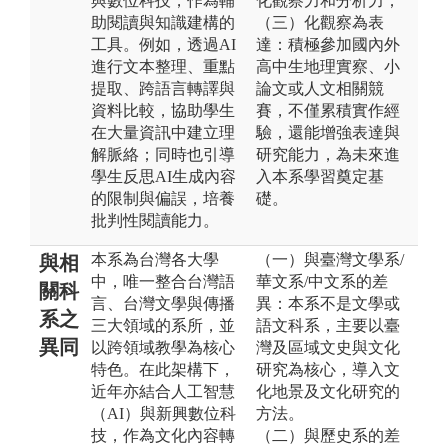
與數位科技，作為輔
化觀察力和分析力；
助閱讀與知識建構的
（三）化觀察為表
工具。例如，透過AI
達：積極參加國內外
進行文本整理、重點
高中生地理實察、小
提取、跨語言轉譯與
論文或人文相關競
資料比較，協助學生
賽，不僅累積實作經
在大量資訊中建立理
驗，還能增強表達與
解脈絡；同時也引導
研究能力，為未來進
學生反思AI生成內容
入本系學習奠定基
的限制與偏誤，培養
礎。
批判性閱讀能力。
本系為台灣各大學
（一）與臺灣文學系/
與相
中，唯一整合台灣語
華文系/中文系的差
關科
言、台灣文學與傳播
異：本系不是文學或
系之
三大領域的系所，並
語文科系，主要以臺
異同
以跨領域教學為核心
灣及區域文史與文化
特色。在此架構下，
研究為核心，導入文
近年亦結合人工智慧
化地景及文化研究的
（AI）與新興數位科
方法。
技，作為文化內容轉
（二）與歷史系的差