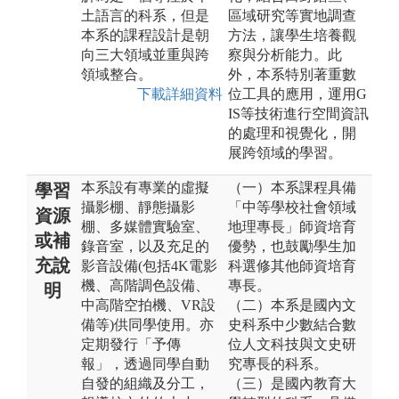
土語言的科系，但是
區域研究等實地調查
本系的課程設計是朝
方法，讓學生培養觀
向三大領域並重與跨
察與分析能力。此
領域整合。
外，本系特別著重數
下載詳細資料
位工具的應用，運用G
IS等技術進行空間資訊
的處理和視覺化，開
展跨領域的學習。
本系設有專業的虛擬
（一）本系課程具備
學習
攝影棚、靜態攝影
「中等學校社會領域
資源
棚、多媒體實驗室、
地理專長」師資培育
或補
錄音室，以及充足的
優勢，也鼓勵學生加
充說
影音設備(包括4K電影
科選修其他師資培育
機、高階調色設備、
專長。
明
中高階空拍機、VR設
（二）本系是國內文
備等)供同學使用。亦
史科系中少數結合數
定期發行「予傳
位人文科技與文史研
報」，透過同學自動
究專長的科系。
自發的組織及分工，
（三）是國內教育大