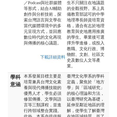
／Podcast與社群媒體
生不只關注在地議題
等形式，結合AI輔助
的全觀視野。系上具
創作與分析技術，探
備教育部認可的中學
索台灣語言與文學在
地理專長師資培育資
當代媒體環境中的多
格，適合有志於地理
元呈現方式，並回應
教育與史地應用推廣
數位時代的文化再現
的學生。畢業後可選
與傳播的核心議題。
擇升學進修，或投入
教職、文化行政、博
物館、文創、社區文
下載詳細資料
史及數位人文等產
業。
本系發展目標主要是
臺灣文化學系的學科
學科
培育兼具台灣文化素
定義，聚焦於「地方
意涵
養與現代傳播技能的
學」與「區域研究」
優秀人才，學生必須
的核心理論和方法，
修習傳播、文學與語
以臺灣研究為基礎，
言等三類課程，並進
延伸至鄰近地區的理
行跨領域整合實踐。
解，使學生了解臺灣
此外，本系亦提供報
在地區域特質，並了