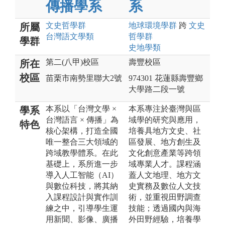
傳播學系
系
文史哲
學群
地球環境
學群
跨
文史
所屬
台灣語文
學類
哲
學群
學群
史地
學類
第二(八甲)校區
壽豐校區
所在
校區
苗栗市南勢里聯大2號
974301 花蓮縣壽豐鄉
大學路二段一號
本系以「台灣文學 ×
本系專注於臺灣與區
學系
台灣語言 × 傳播」為
域學的研究與應用，
特色
核心架構，打造全國
培養具地方文史、社
唯一整合三大領域的
區發展、地方創生及
跨域教學體系。在此
文化創意產業等跨領
基礎上，系所進一步
域專業人才。課程涵
導入人工智能（AI）
蓋人文地理、地方文
與數位科技，將其納
史實務及數位人文技
入課程設計與實作訓
術，並重視田野調查
練之中，引導學生運
技能；透過國內與海
用新聞、影像、廣播
外田野經驗，培養學