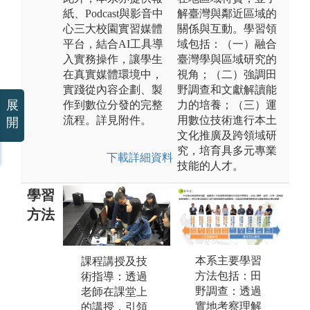
紙、Podcast與影音中
解臺灣與鄰近區域的
心三大校園實習媒體
關係與互動。學習領
平台，結合AI工具導
域包括：（一）融合
入實務操作，讓學生
臺灣學與區域研究的
在真實媒體環境中，
視角；（二）強調田
實踐從內容企劃、製
野調查和文獻解讀能
展
作到數位分發的完整
力的培養；（三）運
流程。詳見附件。
用數位技術進行本土
開
文化推廣及跨領域研
究，培育具多元專業
下載詳細資料
技能的人才。
學習
方法
本系主要學習
課程講授及技
語言練習：本
實
方法包括：田
術指導：透過
系強調本土語
許
野調查：透過
老師在課堂上
言的學習，多
會
實地考察理解
的講授，引領
學習一種語言
主