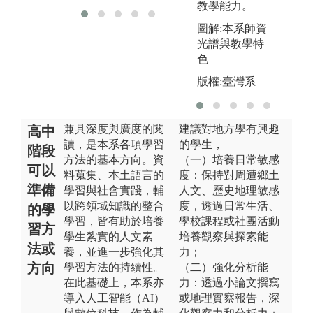
教學能力。
圖解:本系師資
光譜與教學特
色
版權:臺灣系
兼具深度與廣度的閱
建議對地方學有興趣
高中
讀，是本系各項學習
的學生，
階段
方法的基本方向。資
（一）培養日常敏感
可以
料蒐集、本土語言的
度：保持對周遭鄉土
準備
學習與社會實踐，輔
人文、歷史地理敏感
以跨領域知識的整合
度，透過日常生活、
的學
學習，皆有助於培養
學校課程或社團活動
習方
學生紮實的人文素
培養觀察與探索能
法或
養，並進一步強化其
力；
方向
學習方法的持續性。
（二）強化分析能
在此基礎上，本系亦
力：透過小論文撰寫
導入人工智能（AI）
或地理實察報告，深