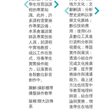
地方文化；文
學生培育該課
就是增加一項
本
獻解讀：分析
程的專業知
能力，語言的
稿
歷史資料以掌
識。此外，許
熟練需要反覆
攝
握文化脈絡；
多課程需要操
的練習，經由
作
數位技術應
作專業設備，
高強度的練習
習
用：使用GIS
本系會邀請業
就會達到效
紀
及數位工具進
師及專業技術
果。
有
行資料分析與
人員，於課程
S
圖解:「講起山
視覺化；專題
中實地教授，
客
城老故事」展
實作與展演：
或以工作坊形
台
演
透過小組合作
式，培養學生
機
版權:聯大語傳
完成文化推廣
實際操作能
學
系
計畫，提升實
力，以落實在
導
務操作與溝通
各類數位影音
都
能力。藉上述
創作中。
的
方法也培育中
圖解:攝影棚導
圖
等教育地理科
播盤操作教學
棚
師資，結合理
版權:聯大語傳
版
論與實務，增
系
系
進學生在地理