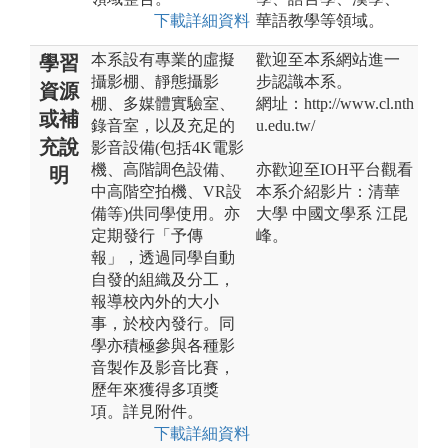
下載詳細資料
華語教學等領域。
本系設有專業的虛擬
歡迎至本系網站進一
學習
攝影棚、靜態攝影
步認識本系。
資源
棚、多媒體實驗室、
網址：http://www.cl.nth
或補
錄音室，以及充足的
u.edu.tw/
充說
影音設備(包括4K電影
機、高階調色設備、
亦歡迎至IOH平台觀看
明
中高階空拍機、VR設
本系介紹影片：清華
備等)供同學使用。亦
大學 中國文學系 江昆
定期發行「予傳
峰。
報」，透過同學自動
自發的組織及分工，
報導校內外的大小
事，於校內發行。同
學亦積極參與各種影
音製作及影音比賽，
歷年來獲得多項獎
項。詳見附件。
下載詳細資料