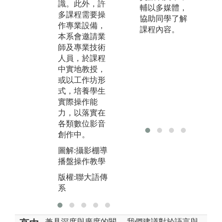
識。此外，許
熟練需要反覆
攝
輔以多媒體，
多課程需要操
的練習，經由
作
協助同學了解
作專業設備，
高強度的練習
習
課程內容。
本系會邀請業
就會達到效
紀
師及專業技術
果。
有
人員，於課程
S
圖解:「講起山
中實地教授，
客
城老故事」展
或以工作坊形
台
演
式，培養學生
機
版權:聯大語傳
實際操作能
學
系
力，以落實在
導
各類數位影音
都
創作中。
的
圖解:攝影棚導
圖
播盤操作教學
棚
版權:聯大語傳
版
系
系
兼具深度與廣度的閱
我們建議對於語言與