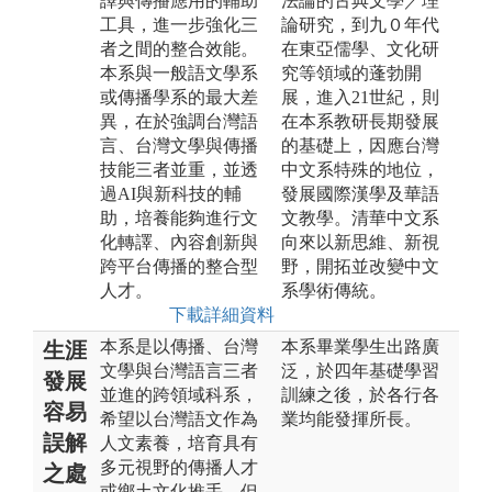
譯與傳播應用的輔助
法論的古典文學／理
工具，進一步強化三
論研究，到九０年代
者之間的整合效能。
在東亞儒學、文化研
本系與一般語文學系
究等領域的蓬勃開
或傳播學系的最大差
展，進入21世紀，則
異，在於強調台灣語
在本系教研長期發展
言、台灣文學與傳播
的基礎上，因應台灣
技能三者並重，並透
中文系特殊的地位，
過AI與新科技的輔
發展國際漢學及華語
助，培養能夠進行文
文教學。清華中文系
化轉譯、內容創新與
向來以新思維、新視
跨平台傳播的整合型
野，開拓並改變中文
人才。
系學術傳統。
下載詳細資料
本系是以傳播、台灣
本系畢業學生出路廣
生涯
文學與台灣語言三者
泛，於四年基礎學習
發展
並進的跨領域科系，
訓練之後，於各行各
容易
希望以台灣語文作為
業均能發揮所長。
誤解
人文素養，培育具有
多元視野的傳播人才
之處
或鄉土文化推手。但