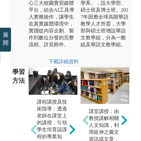
心三大校園實習媒體
學系」，設大學部、
平台，結合AI工具導
碩士班及博士班。201
入實務操作，讓學生
7年因應全球高階華語
在真實媒體環境中，
教學人才所需，大學
實踐從內容企劃、製
部與碩士班增設華語
展
作到數位分發的完整
文教學組，分為一般
開
流程。詳見附件。
組及華語文教學組。
下載詳細資料
學習
方法
課程講授及技
語言練習：本
實
術指導：透過
系強調本土語
許
課堂講授：由
老師在課堂上
言的學習，多
會
教授講解相關
的講授，引領
學習一種語言
主
人文知識，利
學生培育該課
就是增加一項
本
用延伸之圖文
程的專業知
能力，語言的
稿
資訊或文章，