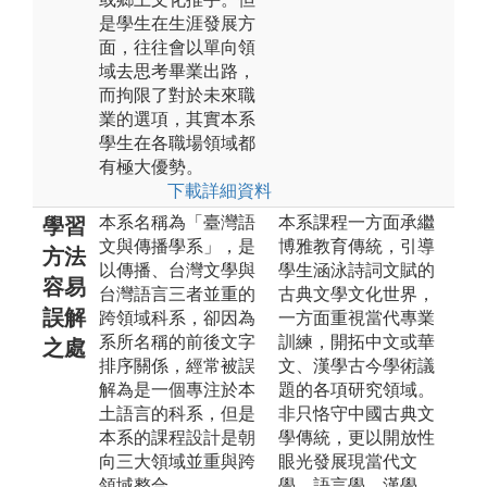
是學生在生涯發展方
面，往往會以單向領
域去思考畢業出路，
而拘限了對於未來職
業的選項，其實本系
學生在各職場領域都
有極大優勢。
下載詳細資料
本系名稱為「臺灣語
本系課程一方面承繼
學習
文與傳播學系」，是
博雅教育傳統，引導
方法
以傳播、台灣文學與
學生涵泳詩詞文賦的
容易
台灣語言三者並重的
古典文學文化世界，
誤解
跨領域科系，卻因為
一方面重視當代專業
系所名稱的前後文字
訓練，開拓中文或華
之處
排序關係，經常被誤
文、漢學古今學術議
解為是一個專注於本
題的各項研究領域。
土語言的科系，但是
非只恪守中國古典文
本系的課程設計是朝
學傳統，更以開放性
向三大領域並重與跨
眼光發展現當代文
領域整合。
學、語言學、漢學、