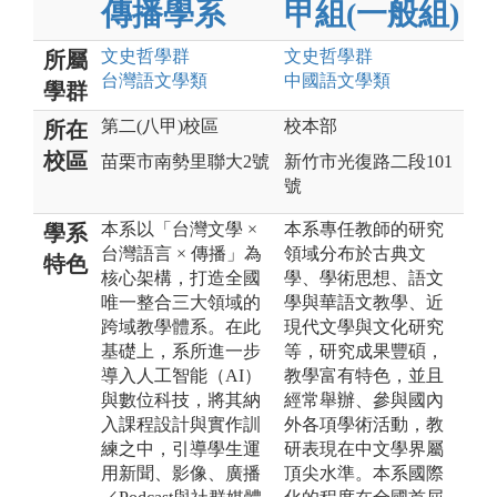
傳播學系
甲組(一般組)
文史哲
學群
文史哲
學群
所屬
台灣語文
學類
中國語文
學類
學群
第二(八甲)校區
校本部
所在
校區
苗栗市南勢里聯大2號
新竹市光復路二段101
號
本系以「台灣文學 ×
本系專任教師的研究
學系
台灣語言 × 傳播」為
領域分布於古典文
特色
核心架構，打造全國
學、學術思想、語文
唯一整合三大領域的
學與華語文教學、近
跨域教學體系。在此
現代文學與文化研究
基礎上，系所進一步
等，研究成果豐碩，
導入人工智能（AI）
教學富有特色，並且
與數位科技，將其納
經常舉辦、參與國內
入課程設計與實作訓
外各項學術活動，教
練之中，引導學生運
研表現在中文學界屬
用新聞、影像、廣播
頂尖水準。本系國際