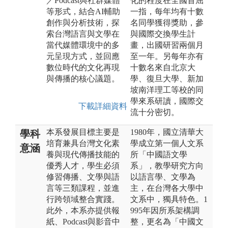
／Podcast與社群媒體
化的程度在全國首屈
等形式，結合AI輔助
一指，每年均有十數
創作與分析技術，探
名同學獲得獎助，參
索台灣語言與文學在
與國際交換學生計
當代媒體環境中的多
畫，出國研習兩個月
元呈現方式，並回應
至一年。另每年亦有
數位時代的文化再現
十數名來自北京大
與傳播的核心議題。
學、復旦大學、新加
坡南洋理工等校的同
學來系研讀，國際交
下載詳細資料
流十分密切。
本系發展目標主要是
1980年，國立清華大
學科
培育兼具台灣文化素
學成立第一個人文系
意涵
養與現代傳播技能的
所「中國語文學
優秀人才，學生必須
系」，教學研究方向
修習傳播、文學與語
以語言學、文學為
言等三類課程，並進
主，在台灣各大學中
行跨領域整合實踐。
文系中，獨具特色。1
此外，本系亦提供報
995年因所系架構調
紙、Podcast與影音中
整，更名為「中國文