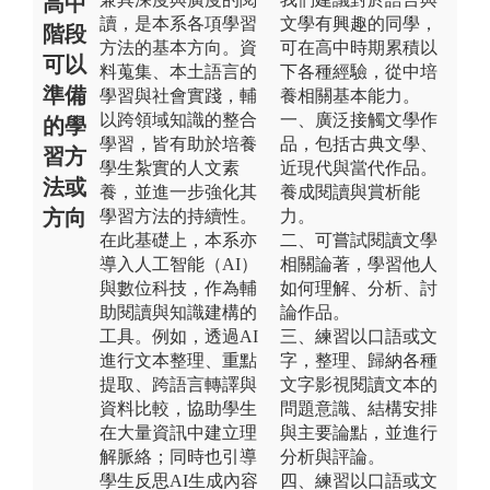
高中
讀，是本系各項學習
文學有興趣的同學，
階段
方法的基本方向。資
可在高中時期累積以
可以
料蒐集、本土語言的
下各種經驗，從中培
準備
學習與社會實踐，輔
養相關基本能力。
以跨領域知識的整合
一、廣泛接觸文學作
的學
學習，皆有助於培養
品，包括古典文學、
習方
學生紮實的人文素
近現代與當代作品。
法或
養，並進一步強化其
養成閱讀與賞析能
方向
學習方法的持續性。
力。
在此基礎上，本系亦
二、可嘗試閱讀文學
導入人工智能（AI）
相關論著，學習他人
與數位科技，作為輔
如何理解、分析、討
助閱讀與知識建構的
論作品。
工具。例如，透過AI
三、練習以口語或文
進行文本整理、重點
字，整理、歸納各種
提取、跨語言轉譯與
文字影視閱讀文本的
資料比較，協助學生
問題意識、結構安排
在大量資訊中建立理
與主要論點，並進行
解脈絡；同時也引導
分析與評論。
學生反思AI生成內容
四、練習以口語或文