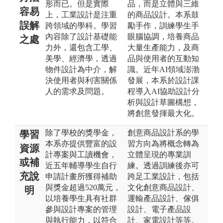
形而已。但是實際
品，而是立體與三維
容易
上，工業設計是注重
的商品設計。本系鼓
誤解
跨領域的學科。學習
勵手作，訓練學生手
內容除了設計基礎能
眼腦協調，培養商品
之處
力外，還包含工學、
大量生產能力，及商
美學、經濟學，透過
品與使用者的互動知
物件設計為中介，解
識。近年AI領域澎渤
決使用者與利害關係
發展，本系於設計課
人的需求及問題。
程導入AI協助設計分
析與設計草圖構想，
將創意發揮最大化。
除了學校的獎學金，
創意商品設計系的學
學習
本系亦提供豐富的設
習方向為將概念轉為
資源
計專案與工讀機會，
立體呈現的專業訓
或補
近五年輔導學生自行
練。透過訓練後亦可
充說
申請計畫所獲得補助
跨足工業設計，包括
與獎金超過520萬元，
文化創意商品設計、
明
以培養學生具有社群
運輸產品設計、傢俱
參與設計專案的管理
設計、電子產品設
與執行能力，以符合
計、家電設計等等。