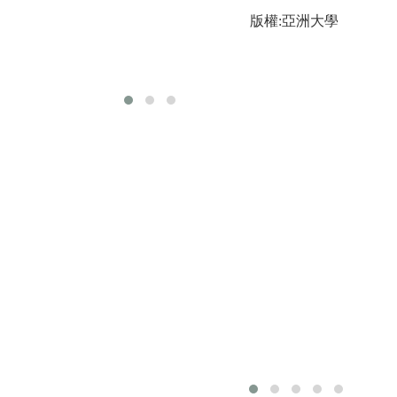
包
版權:亞洲大學
解
通
學