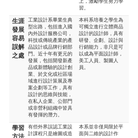
上，激勵學生努力學
習。
工業設計系畢業生典
本科系培養之學生為
生涯
型出路，包括進入國
可獨立進行立體商品
發展
內外設計服務公司，
設計的設計師，具有
容易
科技或傳統產業的產
研發、企劃、設計與
誤解
品設計或品牌行銷部
行銷能力，非只是可
門。近十年有更元的
以成為平面設計師，
之處
發展，包括開發新產
美工人員、製圖人
品或新體驗的設計創
員。
業、於文化或社區場
域進行設計策展及專
案企劃等工作，具有
設計的思維與技能，
在私人企業、公部門
或非營利組織中皆具
有發揮的潛力。
有些外界誤認工業設
本系並非僅局限於平
學習
計課程只是繪圖或造
面與二維的設計作
方法