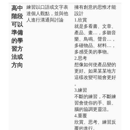
練習以口語或文字表
擁有創意的思惟才能
高中
達個人觀點，並與他
設計
階段
人進行溝通與討論
1.欣賞
可以
就是多看書、文章​、
準備
產品、畫…，多聽音
樂、鳥鳴、聲音…，
的學
多碰物品、材料…，
習方
多感​受美的事物。
法或
2.思考
方向
想像如何使產品變的
更好。如果某某地方
這樣改變可能會更好​
。
3.練習
不斷的練習，不斷練
習會使你的手、眼、
腦的協調更靈活。
4.重覆
欣賞、思考、練習反
覆的進行。