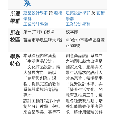
系
建築設計
學群
跨
藝術
建築設計
學群
跨
藝術
所屬
學群
學群
學群
工業設計
學類
工業設計
學類
第一(二坪山)校區
校本部
所在
校區
苗栗市恭敬里聯大1號
413台中市霧峰區柳豐
路500號
本系課程內容涵蓋
創意商品設計系成立
學系
「生活產品設計」、
之初即以栽培出滿足
特色
「文化商品設計」兩
國家文化、產業與民
大發展方向，輔以
眾生活需求的設計人
「創新與創業」課
才為宗旨，積極從事
程，提供完整的教育
「提升設計水準」與
系統與環境培育設計
「提升生活文化」的
專才。
教育及推廣工作，透
設計主軸課程採小班
過各種競賽活動，培
制的分組教學，包括
養出能體察使用者需
來自留學美、英等不
求，將使用體驗與科