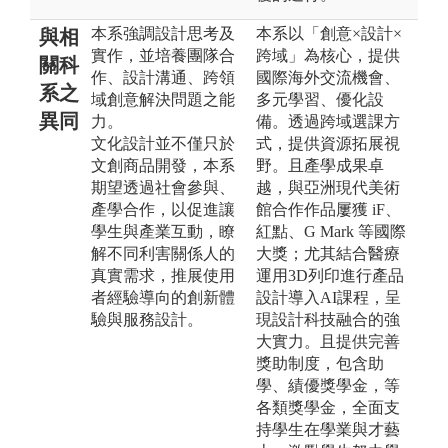
本系強調設計思考及
本系以「創意×設計×
與相
實作，並培養團隊合
跨域」為核心，提供
關科
作、設計溝通、跨領
國際海外交流機會、
系之
域創意解決問題之能
多元學習、優化設
異同
力。
備。透過跨域選課方
文化設計並不僅只於
式，提供資源拓展視
文創商品開發，本系
野。且產學成果卓
期望透過社會參與、
越，與亞洲現代美術
產學合作，以促進讓
館合作作品屢獲 iF、
學生與產業互動，瞭
紅點、G Mark 等國際
解不同利害關係人的
大獎；尤其結合醫療
真實需求，推展使用
運用3D列印進行產品
者經驗導向的創新體
設計導入AI課程，呈
驗與服務設計。
現設計科技融合的強
大實力。且提供完善
獎助制度，包含助
學、績優獎學金，等
各類獎學金，全面支
持學生在學業與才藝