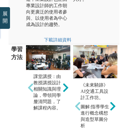
專業設計師的工作朝
向更廣泛的使用者參
展
與、以使用者為中心
開
成為設計的趨勢。
下載詳細資料
學習
方法
跨
團隊學習：透
課堂講授：由
習
過分組教學活
教授講授設計
《未來騎跡》
課
動、團隊討
相關知識與理
AI交通工具設
的
論、競賽展演
論，帶領同學
計工作坊。
包
促成此能力之
釐清問題，了
圖
美
圖解:指導學生
養成。
解課程內容。
e
背
進行概念構想
深
與造型草圖分
同
析