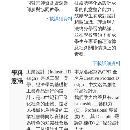
同背景師資及資深業
技趨勢轉化為設計成
師參與協同教學。
果的創意整合能力，
鼓勵學生養成對設計
下載詳細資料
相關知識、理論與方
法終身學習的熱誠，
並在學校帶領下養成
學生在專業倫理道德
及社會關懷情操上的
素養。
下載詳細資料
工業設計（Industrial D
本系名縮寫為CPD 全
學科
esign）是以工學、美
名為Creative Product D
意涵
學、經濟學為基礎對
esign，中文名為創意
工業產品進行的設
商品設計系
計，是20世紀初工業
我們致力培養具有Craf
化社會的產物。隨著
tsmanship 工藝能力
以機械化為特徵的工
(C)、Professional 專業
業社會轉向以資訊化
度(P) 、與 Discipline嚴
為特色的知識社會邁
謹訓練(D) 之商品設計
進，工業設計也正由
人才。