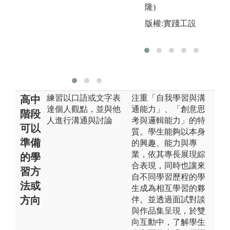
深
隆)
同
版權:實踐工設
包
解
通
學
練習以口語或文字表
注重「自我學習與溝
高中
達個人觀點，並與他
通能力」、「創意思
階段
人進行溝通與討論
考與邏輯能力」的特
可以
質。學生能夠以本身
準備
的興趣、能力與專
業，依其專長展現綜
的學
合表現，同時也讓來
習方
自不同學習歷程的學
法或
生成為相互學習的夥
方向
伴。並透過面試對談
與作品集呈現，於雙
向互動中，了解學生