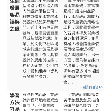
工業設計系畢業生典
「台灣擁有堅強的製
生涯
型出路，包括進入國
造產業基礎，在當前
發展
內外設計服務公司，
產業升級走向品牌
容易
科技或傳統產業的產
時，產品設計相關乃
誤解
品設計或品牌行銷部
是最為重要的策略性
門。近十年有更元的
工具，因此畢業學生
之處
發展，包括開發新產
的薪資水準及就業機
品或新體驗的設計創
會亦相對優渥，並且
業、於文化或社區場
有極大機會隨產業發
域進行設計策展及專
展而擴展生涯視野，
案企劃等工作，具有
進入國際舞台。另一
設計的思維與技能，
方面，因為整合能力
在私人企業、公部門
的培養，也使得設計
或非營利組織中皆具
師常有更多與市場團
有發揮的潛力。
隊接軌的創業機
會。」
下載詳細資料
有些外界誤認工業設
「工業設計同時需要
學習
計課程只是繪圖或造
美學創新及創意推論
方法
形而已。但是實際
邏輯的整合能力，更
容易
上，工業設計是注重
期待對於人與社會有