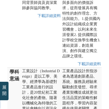
同背景師資及資深業
與多面向的價值訴
師參與協同教學。
求，從而發展具有獨
特性的創作理念、方
下載詳細資料
法與能力。1.提供國內
外設計組織或企業實
習機會，以利未來生
涯發展2. 提供國際設
計學校交換學生機會3.
連結資源，創造展
演、創作與建立獨立
品牌之環境。
下載詳細資料
工業設計（Industrial D
工業產品設計所指涉
學科
esign）是以工學、美
者為透過創新產品、
意涵
學、經濟學為基礎對
系統、服務及經驗來
工業產品進行的設
驅動創意發想、尋求
展
計，是20世紀初工業
產業契機並成就更佳
開
化社會的產物。隨著
生活品質的策略性解
以機械化為特徵的工
題程序，學習內容架
業社會轉向以資訊化
構在使用者關懷、產