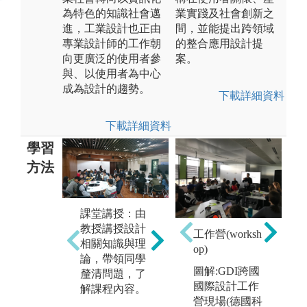
為特色的知識社會邁
業實踐及社會創新之
進，工業設計也正由
間，並能提出跨領域
專業設計師的工作朝
的整合應用設計提
向更廣泛的使用者參
案。
與、以使用者為中心
成為設計的趨勢。
下載詳細資料
下載詳細資料
學習
方法
跨
團隊學習：透
課堂講授：由
口
習
過分組教學活
教授講授設計
p
工作營(worksh
課
動、團隊討
相關知識與理
op)
的
論、競賽展演
論，帶領同學
包
圖解:GDI跨國
促成此能力之
釐清問題，了
美
國際設計工作
養成。
解課程內容。
背
營現場(德國科