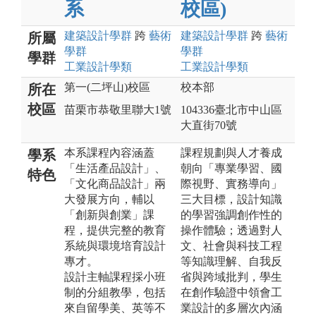
系
校區)
建築設計
學群
跨
藝術
建築設計
學群
跨
藝術
所屬
學群
學群
學群
工業設計
學類
工業設計
學類
第一(二坪山)校區
校本部
所在
校區
苗栗市恭敬里聯大1號
104336臺北市中山區
大直街70號
本系課程內容涵蓋
課程規劃與人才養成
學系
「生活產品設計」、
朝向「專業學習、國
特色
「文化商品設計」兩
際視野、實務導向」
大發展方向，輔以
三大目標，設計知識
「創新與創業」課
的學習強調創作性的
程，提供完整的教育
操作體驗；透過對人
系統與環境培育設計
文、社會與科技工程
專才。
等知識理解、自我反
設計主軸課程採小班
省與跨域批判，學生
制的分組教學，包括
在創作驗證中領會工
來自留學美、英等不
業設計的多層次內涵