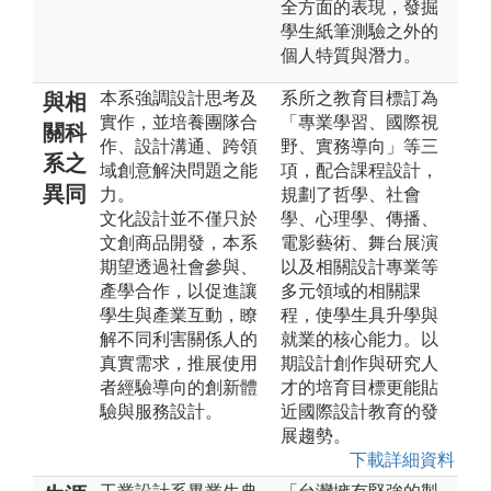
全方面的表現，發掘
學生紙筆測驗之外的
個人特質與潛力。
本系強調設計思考及
系所之教育目標訂為
與相
實作，並培養團隊合
「專業學習、國際視
關科
作、設計溝通、跨領
野、實務導向」等三
系之
域創意解決問題之能
項，配合課程設計，
異同
力。
規劃了哲學、社會
文化設計並不僅只於
學、心理學、傳播、
文創商品開發，本系
電影藝術、舞台展演
期望透過社會參與、
以及相關設計專業等
產學合作，以促進讓
多元領域的相關課
學生與產業互動，瞭
程，使學生具升學與
解不同利害關係人的
就業的核心能力。以
真實需求，推展使用
期設計創作與研究人
者經驗導向的創新體
才的培育目標更能貼
驗與服務設計。
近國際設計教育的發
展趨勢。
下載詳細資料