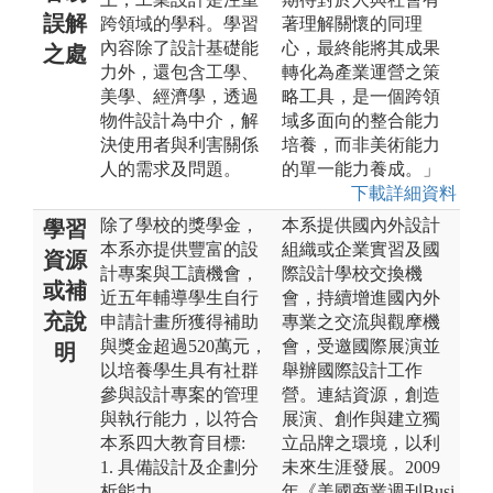
誤解
跨領域的學科。學習
著理解關懷的同理
內容除了設計基礎能
心，最終能將其成果
之處
力外，還包含工學、
轉化為產業運營之策
美學、經濟學，透過
略工具，是一個跨領
物件設計為中介，解
域多面向的整合能力
決使用者與利害關係
培養，而非美術能力
人的需求及問題。
的單一能力養成。」
下載詳細資料
除了學校的獎學金，
本系提供國內外設計
學習
本系亦提供豐富的設
組織或企業實習及國
資源
計專案與工讀機會，
際設計學校交換機
或補
近五年輔導學生自行
會，持續增進國內外
充說
申請計畫所獲得補助
專業之交流與觀摩機
與獎金超過520萬元，
會，受邀國際展演並
明
以培養學生具有社群
舉辦國際設計工作
參與設計專案的管理
營。連結資源，創造
與執行能力，以符合
展演、創作與建立獨
本系四大教育目標:
立品牌之環境，以利
1. 具備設計及企劃分
未來生涯發展。2009
析能力
年《美國商業週刊Busi