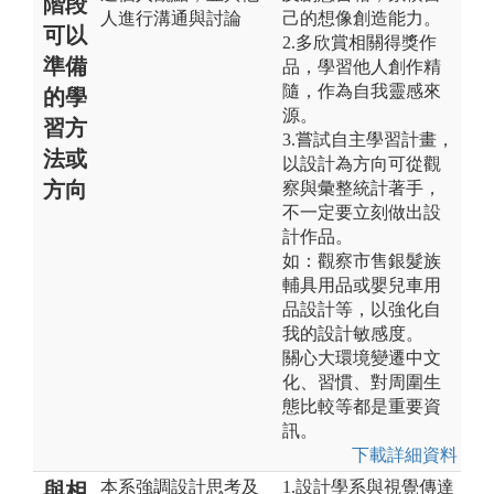
階段
人進行溝通與討論
己的想像創造能力。
可以
2.多欣賞相關得獎作
準備
品，學習他人創作精
隨，作為自我靈感來
的學
源。
習方
3.嘗試自主學習計畫，
法或
以設計為方向可從觀
方向
察與彙整統計著手，
不一定要立刻做出設
計作品。
如：觀察市售銀髮族
輔具用品或嬰兒車用
品設計等，以強化自
我的設計敏感度。
關心大環境變遷中文
化、習慣、對周圍生
態比較等都是重要資
訊。
下載詳細資料
本系強調設計思考及
1.設計學系與視覺傳達
與相