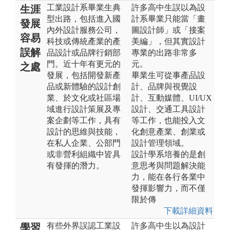
工業設計系畢業生典
許多高中生誤以為設
生涯
型出路，包括進入國
計系畢業只能當「畫
發展
內外設計服務公司，
圖設計師」或「接案
容易
科技或傳統產業的產
美編」，但其實設計
誤解
品設計或品牌行銷部
專業的出路非常多
門。近十年有更元的
元。
之處
發展，包括開發新產
畢業生可從事產品設
品或新體驗的設計創
計、品牌與視覺設
業、於文化或社區場
計、互動媒體、UI/UX
域進行設計策展及專
設計、交通工具設計
案企劃等工作，具有
等工作，也能投入文
設計的思維與技能，
化創意產業、創業或
在私人企業、公部門
設計管理領域。
或非營利組織中皆具
設計學系培養的是創
有發揮的潛力。
意思考與問題解決能
力，能在各行各業中
發揮影響力，而不僅
限於傳
下載詳細資料
有些外界誤認工業設
許多高中生以為設計
學習