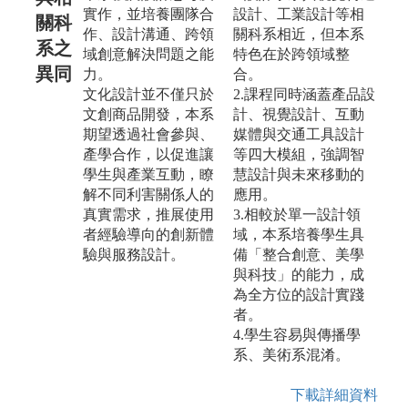
實作，並培養團隊合
設計、工業設計等相
關科
作、設計溝通、跨領
關科系相近，但本系
系之
域創意解決問題之能
特色在於跨領域整
異同
力。
合。
文化設計並不僅只於
2.課程同時涵蓋產品設
文創商品開發，本系
計、視覺設計、互動
期望透過社會參與、
媒體與交通工具設計
產學合作，以促進讓
等四大模組，強調智
學生與產業互動，瞭
慧設計與未來移動的
解不同利害關係人的
應用。
真實需求，推展使用
3.相較於單一設計領
者經驗導向的創新體
域，本系培養學生具
驗與服務設計。
備「整合創意、美學
與科技」的能力，成
為全方位的設計實踐
者。
4.學生容易與傳播學
系、美術系混淆。
下載詳細資料