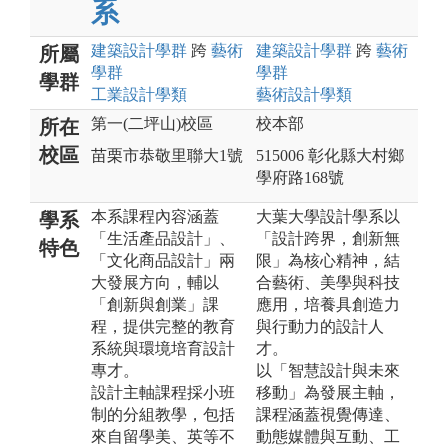
系
建築設計
學群
跨
藝術
建築設計
學群
跨
藝術
所屬
學群
學群
學群
工業設計
學類
藝術設計
學類
第一(二坪山)校區
校本部
所在
校區
苗栗市恭敬里聯大1號
515006 彰化縣大村鄉
學府路168號
本系課程內容涵蓋
大葉大學設計學系以
學系
「生活產品設計」、
「設計跨界，創新無
特色
「文化商品設計」兩
限」為核心精神，結
大發展方向，輔以
合藝術、美學與科技
「創新與創業」課
應用，培養具創造力
程，提供完整的教育
與行動力的設計人
系統與環境培育設計
才。
專才。
以「智慧設計與未來
設計主軸課程採小班
移動」為發展主軸，
制的分組教學，包括
課程涵蓋視覺傳達、
來自留學美、英等不
動態媒體與互動、工