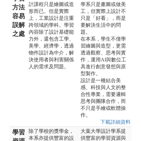
計課程只是繪圖或造
學系只是畫圖或做美
方法
形而已。但是實際
工，但實際上設計不
容易
上，工業設計是注重
只是「好看」，而是
誤解
跨領域的學科。學習
要解決生活中的問
內容除了設計基礎能
題。
之處
力外，還包含工學、
在本系，學生不僅學
美學、經濟學，透過
習繪圖與造型，更需
物件設計為中介，解
透過觀察、思考與實
決使用者與利害關係
作，運用AI與數位工
人的需求及問題。
具進行創意發想與原
型製作。
設計是一種結合美
感、科技與人文的整
合性專業，需要邏輯
思考與團隊合作，而
不只是手繪或軟體操
作。
下載詳細資料
除了學校的獎學金，
大葉大學設計學系提
學習
本系亦提供豐富的設
供豐富的學習資源與
資源