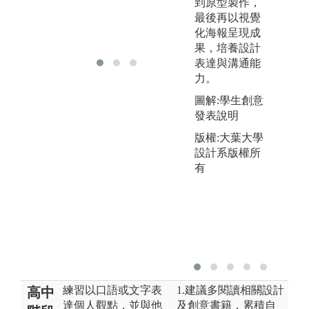
到原型製作，
解
最後再以視覺
通
化海報呈現成
學
果，培養設計
表達與溝通能
力。
圖解:學生創意
發表說明
版權:大葉大學
設計系版權所
有
練習以口語或文字表
1.建議多閱讀相關設計
高中
達個人觀點，並與他
及創意書籍，累積自