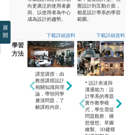
向更廣泛的使用者參
覺設計到互動介面，
與、以使用者為中心
都是設計學系的學習
成為設計的趨勢。
範圍。
展
開
下載詳細資料
下載詳細資料
學習
方法
跨
團隊學習：透
課堂講授：由
習
過分組教學活
教授講授設計
* 設計表達與
課
動、團隊討
相關知識與理
溝通能力：設
的
論、競賽展演
論，帶領同學
計學系的專題
包
促成此能力之
釐清問題，了
實作教學模
美
養成。
解課程內容。
式，學生需從
背
問題觀察、構
深
想發想、草圖
同
繪製、3D建模
包