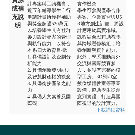
計專案與工讀機會，
實作機會。
或補
近五年輔導學生自行
學生可參與產學合作
充說
申請計畫所獲得補助
專案、企業實習與US
與獎金超過520萬元，
R地方創生計畫，將設
明
以培養學生具有社群
計應用於真實場域。
參與設計專案的管理
課程結合AI輔助教學
與執行能力，以符合
與跨域選修模組，培
本系四大教育目標:
養創新與實作能力。
1. 具備設計及企劃分
此外，學系推動海外
析能力
交流與國際競賽參
2. 具備創新發明能力
與，並設有完整的模
及智慧財產權的觀念
型工房、3D列印室、
3. 具備銜接產業之能
數位媒體教室等專業
力
設備，協助學生從創
4. 具備人文素養及國
意到實踐，打造具國
際觀
際視野的設計實力。
下載詳細資料