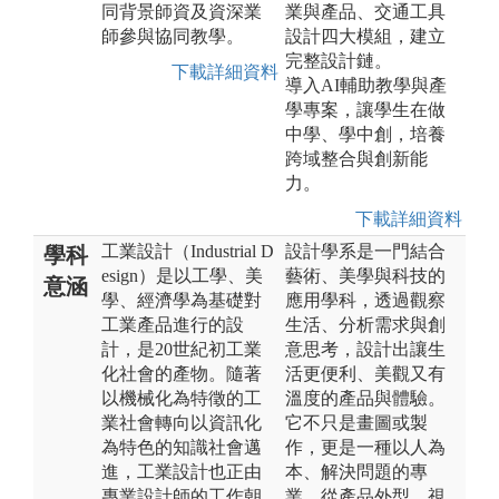
同背景師資及資深業
業與產品、交通工具
師參與協同教學。
設計四大模組，建立
完整設計鏈。
下載詳細資料
導入AI輔助教學與產
學專案，讓學生在做
中學、學中創，培養
跨域整合與創新能
力。
下載詳細資料
工業設計（Industrial D
設計學系是一門結合
學科
esign）是以工學、美
藝術、美學與科技的
意涵
學、經濟學為基礎對
應用學科，透過觀察
工業產品進行的設
生活、分析需求與創
計，是20世紀初工業
意思考，設計出讓生
化社會的產物。隨著
活更便利、美觀又有
以機械化為特徵的工
溫度的產品與體驗。
業社會轉向以資訊化
它不只是畫圖或製
為特色的知識社會邁
作，更是一種以人為
進，工業設計也正由
本、解決問題的專
專業設計師的工作朝
業，從產品外型、視