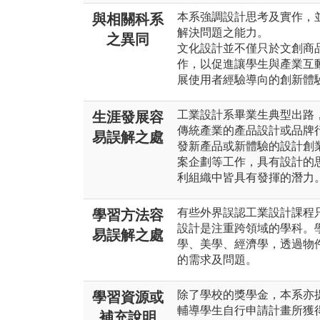
本系強調設計思考及實作，
與相關科系
解決問題之能力。
之異同
文化設計並不僅只於文創商
作，以促進讓學生與產業互
展使用者經驗導向的創新體
工業設計系畢業生典型出路
生涯發展容
傳統產業的產品設計或品牌
易誤解之處
發新產品或新體驗的設計創
案企劃等工作，具有設計的
利組織中皆具有發揮的潛力
有些外界誤認工業設計課程
學習方法容
設計是注重跨領域的學科。
易誤解之處
學、美學、經濟學，透過物
的需求及問題。
除了學校的獎學金，本系亦
學習資源或
輔導學生自行申請計畫所獲得
補充說明