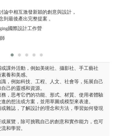
組教學活動、團隊討論、競賽
跨領域互評學習：
動手實作
養成。
討論中相互激發新穎的創意與設計，
教學，包括來自留
學生學習
念到最後產出完整提案 。
深業師參與協同教
個人模型
題、溝通發表、互
maging國際設計工作營
圖解:FR
教師
版權:授課
團或課外活動，例如美術社、攝影社、手工藝社
術素養和美感。
知識，例如科技、工程、人文、社會等，拓展自己
加自己的靈感和資源。
服務，思考它們的功能、形式、材質、使用者體驗
改進的想法或方案，並用草圖或模型來表達。
籍或雜誌，了解設計的理念和方法，學習如何發現
賽或展覽，除可挑戰自己的創意和實作能力，也可
交流和學習。