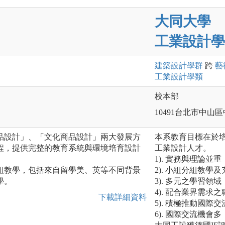
大同大學
工業設計學
建築設計
學群
跨
藝
工業設計
學類
校本部
10491台北市中山
品設計」、「文化商品設計」兩大發展方
本系教育目標在於
程，提供完整的教育系統與環境培育設計
工業設計人才。
1). 實務與理論並重
組教學，包括來自留學美、英等不同背景
2). 小組分組教學
學。
3). 多元之學習領域
4). 配合業界需求
下載詳細資料
5). 積極推動國際交
6). 國際交流機會多