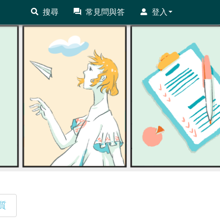
搜尋
常見問與答
登入
質