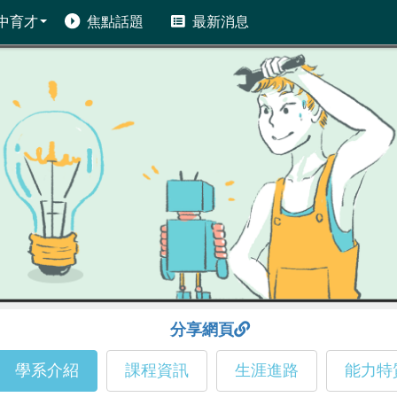
中育才
焦點話題
最新消息
分享網頁
學系介紹
課程資訊
生涯進路
能力特