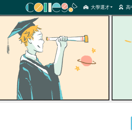
大學選才
高
ColleGo! 大學選才與高中育才輔助系統