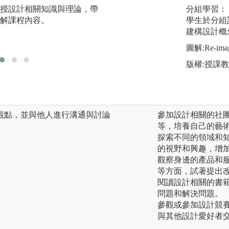
授設計相關知識與理論，帶
團隊學習：透過分
分組學習：
解課程內容。
展演促成此能力之
學生於分組
建構設計概
圖解:Re-i
版權:授課
觀點，並與他人進行溝通與討論
參加設計相關的社
等，培養自己的藝
探索不同的領域和
的視野和興趣，增
觀察身邊的產品和
等方面，試著提出
閱讀設計相關的書
問題和解決問題。
參觀或參加設計競
與其他設計愛好者