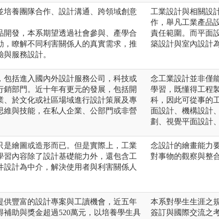
並培養團隊合作、設計溝通、跨領域創意
工業設計與相關設
作，舉凡工業產品
品開發，本系期望透過社會參與、產學合
責任範圍。而平面
動，瞭解不同利害關係人的真實需求，推
築設計與室內設計
驗與服務設計。
，包括進入國內外設計服務公司，科技或
念工業設計並非僅
行銷部門。近十年有更元的發展，包括開
學習，既懂得工程
業、於文化或社區場域進行設計策展及專
科，因此可從事的
思維與技能，在私人企業、公部門或非營
面設計、機構設計、
。
劃、視覺平面設計
只是繪圖或造形而已。但是實際上，工業
念設計的繪畫能力
學習內容除了設計基礎能力外，還包含工
對事物的觀察與整
件設計為中介，解決使用者與利害關係人
提供豐富的設計專案與工讀機會，近五年
本系對學生生涯之
補助與獎金超過520萬元，以培養學生具
簽訂與國際交流之