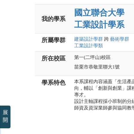
國立聯合大學
我的學系
工業設計學系
建築設計
學群
跨
藝術
學群
所屬學群
工業設計
學類
第一(二坪山)校區
所在校區
苗栗市恭敬里聯大1號
本系課程內容涵蓋「生活產
學系特色
向，輔以「創新與創業」課
專才。
設計主軸課程採小班制的分
師資及資深業師參與協同教
展
開