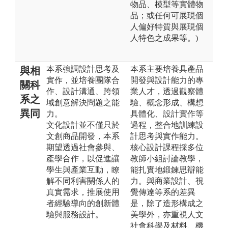
物品、模型等實體物
品；或任何可展現個
人偏好特質與展現個
人特色之成果等。)
本系強調設計思考及
本系主要培養具產品
與相
實作，並培養團隊合
開發與設計能力的專
關科
作、設計溝通、跨領
業人才，透過觀察體
系之
域創意解決問題之能
驗、概念形成、構想
異同
力。
具體化、設計實作等
文化設計並不僅只於
過程，整合地訓練設
文創商品開發，本系
計思考與實作能力。
期望透過社會參與、
核心設計課程採多位
產學合作，以促進讓
教師小組討論教學，
學生與產業互動，瞭
能扎實地鍛鍊思辯能
解不同利害關係人的
力。與商業設計、視
真實需求，推展使用
覺傳達等系的差異
者經驗導向的創新體
是，除了造形構成之
驗與服務設計。
美學外，亦重視人文
社會科學及材料、機