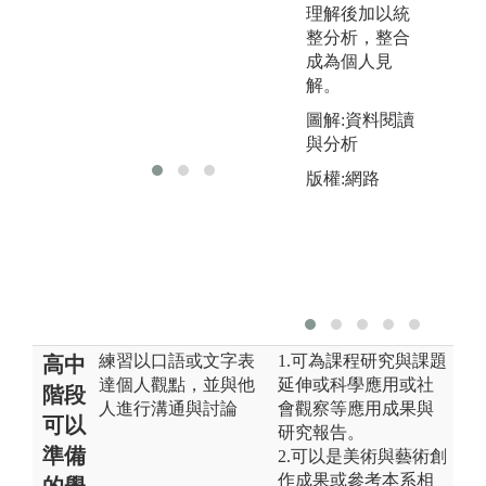
理解後加以統
深
整分析，整合
同
成為個人見
包
解。
解
通
圖解:資料閱讀
學
與分析
版權:網路
練習以口語或文字表
1.可為課程研究與課題
高中
達個人觀點，並與他
延伸或科學應用或社
階段
人進行溝通與討論
會觀察等應用成果與
可以
研究報告。
準備
2.可以是美術與藝術創
作成果或參考本系相
的學