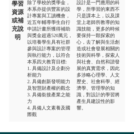
除了學校的獎學金，
設計是一門應用的科
學習
本系亦提供豐富的設
學，所學習的東西不
資源
計專案與工讀機會，
只是課本上，以及課
或補
近五年輔導學生自行
堂上老師所教導的知
充說
申請計畫所獲得補助
識技能，更多的時候
與獎金超過520萬元，
要保持一顆探索的
明
以培養學生具有社群
心，去了解與生活創
參與設計專案的管理
造或社會發展相關的
與執行能力，以符合
技術與科學，探索人
本系四大教育目標:
與社會、自然和諧發
1. 具備設計及企劃分
展的真實需求，因此
析能力
多涉略心理學、人文
2. 具備創新發明能力
歷史、社會科學、經
及智慧財產權的觀念
濟學、管理學的知
3. 具備銜接產業之能
識，對設計的學習將
力
產生具建設性的影
4. 具備人文素養及國
響。
際觀