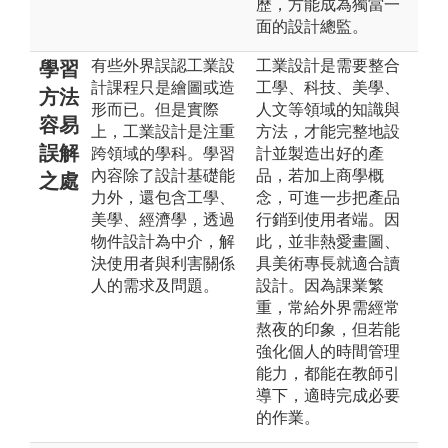
歷，方能成為獨當一
面的設計總監。
有些外界誤認工業設
工業設計是需要整合
學習
計課程只是繪圖或造
工學、科技、美學、
方法
形而已。但是實際
人文等領域的知識與
容易
上，工業設計是注重
方法，才能完整地設
誤解
跨領域的學科。學習
計並製造出好的產
內容除了設計基礎能
品，若加上商學概
之處
力外，還包含工學、
念，可進一步把產品
美學、經濟學，透過
行銷到使用者端。因
物件設計為中介，解
此，並非熱愛畫圖、
決使用者與利害關係
具美術專長就適合讀
人的需求及問題。
設計。因為課業繁
重，常給外界需經常
熬夜的印象，但若能
強化個人的時間管理
能力，都能在教師引
導下，適時完成必要
的作業。