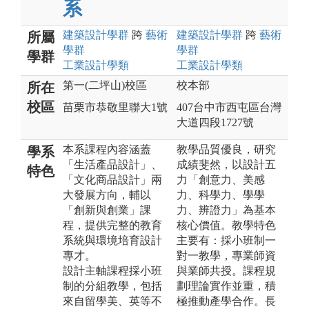
系
建築設計
學群
跨
藝術
建築設計
學群
跨
藝術
所屬
學群
學群
學群
工業設計
學類
工業設計
學類
第一(二坪山)校區
校本部
所在
校區
苗栗市恭敬里聯大1號
407台中市西屯區台灣
大道四段1727號
本系課程內容涵蓋
教學品質優良，研究
學系
「生活產品設計」、
成績斐然，以設計五
特色
「文化商品設計」兩
力「創意力、美感
大發展方向，輔以
力、科學力、學學
「創新與創業」課
力、辨證力」為基本
程，提供完整的教育
核心價值。教學特色
系統與環境培育設計
主要有：採小班制一
專才。
對一教學，專業師資
設計主軸課程採小班
與業師共授。課程規
制的分組教學，包括
劃理論實作並重，積
來自留學美、英等不
極推動產學合作。長