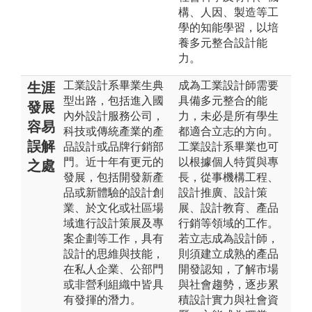
構、人因、製造等工
學的知能學習，以培
養多元整合設計能
力。
工業設計系畢業生典
成為工業設計師需要
生涯
型出路，包括進入國
具備多元整合的能
發展
內外設計服務公司，
力，未必是所有學生
容易
科技或傳統產業的產
都適合立志的方向。
誤解
品設計或品牌行銷部
工業設計系畢業也可
門。近十年有更元的
以根據個人特質與專
之處
發展，包括開發新產
長，從事機構工程、
品或新體驗的設計創
設計推廣、設計策
業、於文化或社區場
展、設計教育、產品
域進行設計策展及專
行銷等領域的工作。
案企劃等工作，具有
若立志成為設計師，
設計的思維與技能，
則須建立成熟的產品
在私人企業、公部門
開發認知，了解市場
或非營利組織中皆具
與社會趨勢，逐步累
有發揮的潛力。
積設計實力與社會資