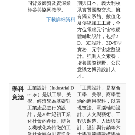
同背景師資及資深業
期與日本、義大利校
師參與協同教學。
系實質國際交流。擁
有獨立系館、數值化
下載詳細資料
及傳統加工工廠，全
方位電腦元宇宙軟硬
體輔助設計，包括2
D、3D設計、3D模型
實務、元宇宙虛擬設
計。強調人文素養，
培養國際視野、公民
意識之博雅設計人
才。
工業設計（Industrial D
「工業設計」是整合
學科
esign）是以工學、美
工學、美學、商學意
意涵
學、經濟學為基礎對
涵的應用學科，以表
工業產品進行的設
現技法、電腦輔助設
計，是20世紀初工業
計、人文與藝術、工
化社會的產物。隨著
程與製造、人因與設
以機械化為特徵的工
計、設計與行銷等六
業社會轉向以資訊化
大學習範疇建構學生