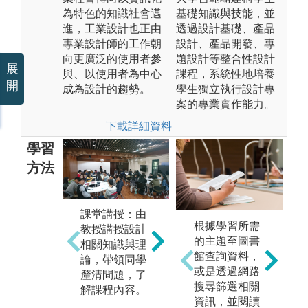
為特色的知識社會邁
基礎知識與技能，並
進，工業設計也正由
透過設計基礎、產品
專業設計師的工作朝
設計、產品開發、專
向更廣泛的使用者參
題設計等整合性設計
展
與、以使用者為中心
課程，系統性地培養
開
成為設計的趨勢。
學生獨立執行設計專
案的專業實作能力。
下載詳細資料
學習
方法
跨
團隊學習：透
課堂講授：由
根據學習所需
習
過分組教學活
教授講授設計
的主題至圖書
課
動、團隊討
相關知識與理
館查詢資料，
的
論、競賽展演
論，帶領同學
或是透過網路
包
促成此能力之
釐清問題，了
搜尋篩選相關
美
養成。
解課程內容。
資訊，並閱讀
背