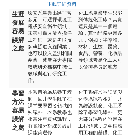
下載詳細資料
環安系畢業出路非常
化工系畢業學生只能
生涯
多元，可選擇環境工
到傳統化工廠？其實
發展
程或安全衛生領域，
這只是其中一個選
容易
未來可進入業界擔任
項，其他出路更是多
誤解
工程師，或是考取技
元，例如：半導體、
師執照進入顧問業，
材料、生技、醫藥、
之處
也可以投入監測相關
食品、營養、化妝品
產業，或者在大專院
等領域皆是化工人可
校或研究機構中擔任
以發揮專長的地方。
教職與進行研究工
作。
本系目的為培養工程
化工系經常被誤認與
學習
師，因此學生除了在
化學系課程相近，此
方法
課堂要學習各領域的
為錯誤觀念。化工系
容易
知識外，本系教學也
除了學習化學外，更
誤解
相當注重實務課程，
大部分課程內容是在
有實驗分析課與設計
工程領域，是各種應
之處
課能夠選修。
用工程的基礎。化工