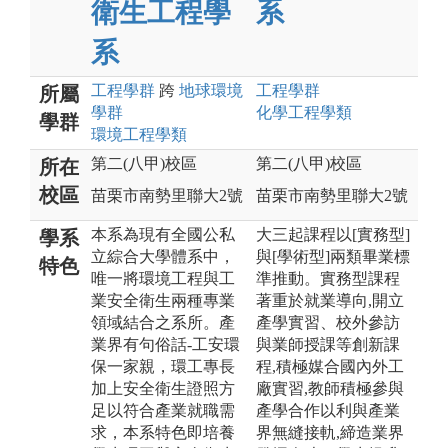
衛生工程學
系
系
工程
學群
跨
地球環境
工程
學群
所屬
學群
化學工程
學類
學群
環境工程
學類
第二(八甲)校區
第二(八甲)校區
所在
校區
苗栗市南勢里聯大2號
苗栗市南勢里聯大2號
本系為現有全國公私
大三起課程以[實務型]
學系
立綜合大學體系中，
與[學術型]兩類畢業標
特色
唯一將環境工程與工
準推動。實務型課程
業安全衛生兩種專業
著重於就業導向,開立
領域結合之系所。產
產學實習、校外參訪
業界有句俗話-工安環
與業師授課等創新課
保一家親，環工專長
程,積極媒合國內外工
加上安全衛生證照方
廠實習,教師積極參與
足以符合產業就職需
產學合作以利與產業
求，本系特色即培養
界無縫接軌,締造業界