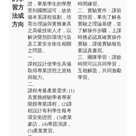
證，畢業學生的學歷
時間練習。
習方
受到國際認可，故依
二、實驗實作：課前
法或
循本系課程規劃，培
需預習，事先了解各
方向
育出理論與實務兼具
實驗之理論基礎，並
之高級技術人才，以
了解操作步驟，上課
解決暨預防環境污染
時務必認真確實操作
及工業安全衛生相關
實驗，課後實驗報告
之問題。
要認真書寫。
一、
三、團隊學習：課餘
課程設計使學生具備
時間可以共同學習，
取得專業證照之資格
互相解題，共同激勵
與能力。
學習。
二、
課程考量產業需求: (1)
具實務經驗學者專家
開授專業課程，(2)課
程設計有利學生報考
環安衛證照，(3)產業
參訪，(4)專題演講，
(5)產業實習。