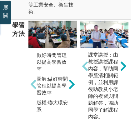
等工業安全、衛生技
展
術。
開
學習
方法
課堂講授：由
做好時間管理
實
教授講授課程
以提高學習效
熟習基礎學科
環
內容，幫助同
率
的學習
染
學釐清相關範
本系的基礎學
圖解:做好時間
業
例，並利用課
科包含數學、
管理以提高學
保
後助教及小老
化學、物理和
習效率
護
師的複習與問
生物，熟悉基
衛
版權:聯大環安
題解答，協助
礎學科及進入
本
系
同學了解課程
本係後學習進
有
內容。
階學科，可應
驗
用至空氣污染
實
防制、水處
得
理、廢棄物管