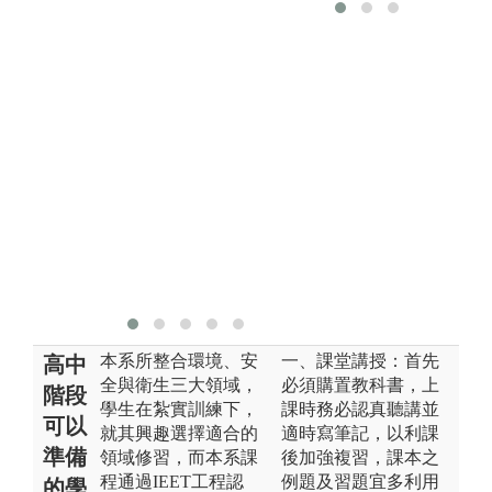
進
理等，能夠預
悉
防或減少工作
操
場所事故的發
圖
生和危害，並
且保障員工在
版
職場上的健
系
康。
圖解:學習與應
用
版權:聯大環安
系
本系所整合環境、安
一、課堂講授：首先
高中
全與衛生三大領域，
必須購置教科書，上
階段
學生在紮實訓練下，
課時務必認真聽講並
可以
就其興趣選擇適合的
適時寫筆記，以利課
準備
領域修習，而本系課
後加強複習，課本之
程通過IEET工程認
例題及習題宜多利用
的學