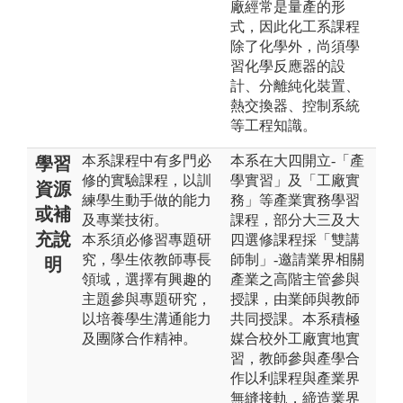
廠經常是量產的形
式，因此化工系課程
除了化學外，尚須學
習化學反應器的設
計、分離純化裝置、
熱交換器、控制系統
等工程知識。
本系課程中有多門必
本系在大四開立-「產
學習
修的實驗課程，以訓
學實習」及「工廠實
資源
練學生動手做的能力
務」等產業實務學習
或補
及專業技術。
課程，部分大三及大
充說
本系須必修習專題研
四選修課程採「雙講
究，學生依教師專長
師制」-邀請業界相關
明
領域，選擇有興趣的
產業之高階主管參與
主題參與專題研究，
授課，由業師與教師
以培養學生溝通能力
共同授課。本系積極
及團隊合作精神。
媒合校外工廠實地實
習，教師參與產學合
作以利課程與產業界
無縫接軌，締造業界