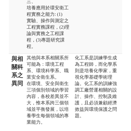
三、
培養應用於環安衛工
程實務之能力: (1)
實驗、操作與測定之
工程實務課程，(2)理
論與實務之工程課
程，(3)專題研究課
程。
其他與本系相關系所
化工系是訓練學生成
與相
可能為：環境工程
為工程師，而化學系
關科
系、環境科學系、職
則是培養化學家，重
系之
業安全衛生系。
視化學基礎學術理
異同
在環境、安全與衛生
論。化工系的訓練強
三項個別領域的學習
調工廠營運相關的設
內容，各校差異並不
計、操作、控制及維
大，惟本系跨三個領
護，且必須兼顧經濟
域並平衡發展，以培
效益與環境保護之問
養學生每個領域的專
題。
業能力。