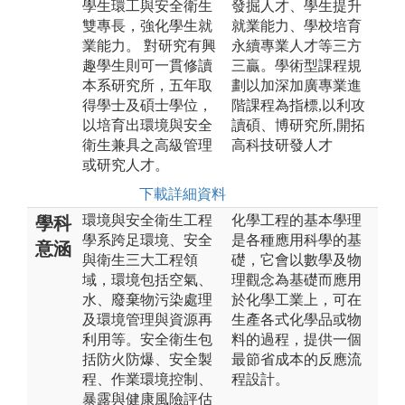
學生環工與安全衛生
發掘人才、學生提升
雙專長，強化學生就
就業能力、學校培育
業能力。 對研究有興
永續專業人才等三方
趣學生則可一貫修讀
三贏。學術型課程規
本系研究所，五年取
劃以加深加廣專業進
得學士及碩士學位，
階課程為指標,以利攻
以培育出環境與安全
讀碩、博研究所,開拓
衛生兼具之高級管理
高科技研發人才
或研究人才。
下載詳細資料
環境與安全衛生工程
化學工程的基本學理
學科
學系跨足環境、安全
是各種應用科學的基
意涵
與衛生三大工程領
礎，它會以數學及物
域，環境包括空氣、
理觀念為基礎而應用
水、廢棄物污染處理
於化學工業上，可在
及環境管理與資源再
生產各式化學品或物
利用等。安全衛生包
料的過程，提供一個
括防火防爆、安全製
最節省成本的反應流
程、作業環境控制、
程設計。
暴露與健康風險評估