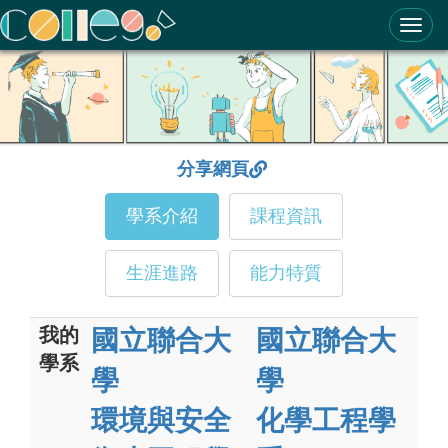
ColleGo! 大學選才與高中育才輔助系統
分享網頁
學系介紹
課程資訊
生涯進路
能力特質
我的
國立聯合大
國立聯合大
學系
學
學
環境與安全
化學工程學