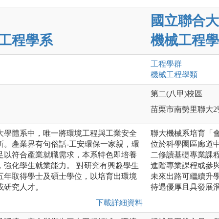
國立聯合大
工程學系
機械工程學
工程
學群
機械工程
學類
第二(八甲)校區
苗栗市南勢里聯大2
大學體系中，唯一將環境工程與工業安全
聯大機械系培育「
所。產業界有句俗話-工安環保一家親，環
位於科學園區廊道
足以符合產業就職需求，本系特色即培養
二修讀基礎專業課
，強化學生就業能力。 對研究有興趣學生
進階專業課程或參
五年取得學士及碩士學位，以培育出環境
未來出路可繼續升
或研究人才。
待遇優厚且具發展
下載詳細資料