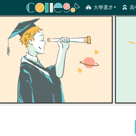
大學選才
高
ColleGo! 大學選才與高中育才輔助系統