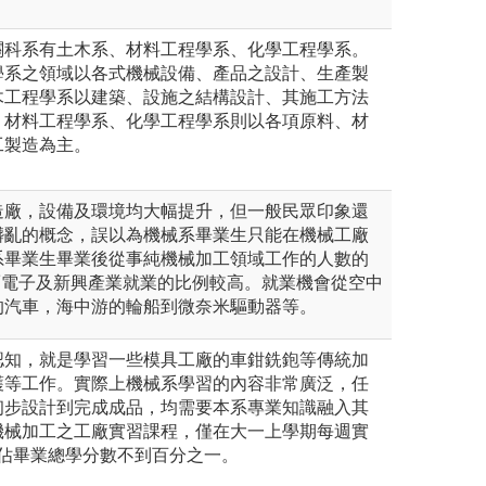
關科系有土木系、材料工程學系、化學工程學系。
學系之領域以各式機械設備、產品之設計、生產製
木工程學系以建築、設施之結構設計、其施工方法
。材料工程學系、化學工程學系則以各項原料、材
工製造為主。
造廠，設備及環境均大幅提升，但一般民眾印象還
髒亂的概念，誤以為機械系畢業生只能在機械工廠
系畢業生畢業後從事純機械加工領域工作的人數的
而電子及新興產業就業的比例較高。就業機會從空中
的汽車，海中游的輪船到微奈米驅動器等。
認知，就是學習一些模具工廠的車鉗銑鉋等傳統加
護等工作。實際上機械系學習的內容非常廣泛，任
初步設計到完成成品，均需要本系專業知識融入其
機械加工之工廠實習課程，僅在大一上學期每週實
容佔畢業總學分數不到百分之一。