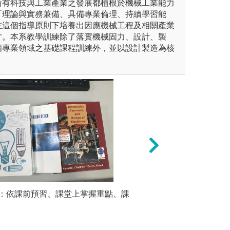
所有科技與工業產業之發展都植根於機械工業能力
「理論與實務兼備、具備專業倫理、持續學習能
在這個指導原則下培養出因應機械工程及相關產業
才。本系教學訓練除了落實機械固力、設計、製
個專業領域之基礎課程訓練外，並以設計製造為核
習
：依課前預習、課堂上掌握重點、課
實驗及分析
歸納分析
含數學、化學、物理和生物，
環境採樣、污染物
因此而對
入本係後學習進階學科，可應
境和維護職業安全
、水處理、廢棄物管理等，能
有助於熟悉實驗方