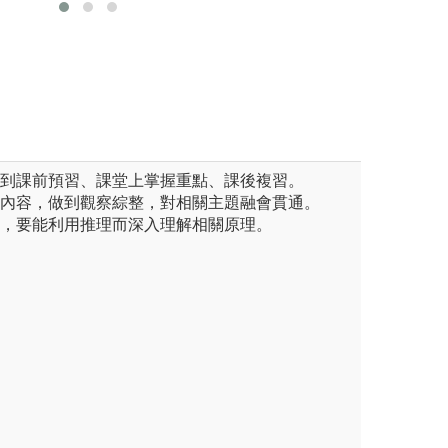
場所事故的發生和危害，並且
數據並進行分析、
的健康。
圖解:實驗課程
版權:聯大環安系
做到課前預習、課堂上掌握重點、課後複習。
學內容，做到觀察綜整，對相關主題融會貫通。
科，要能利用推理而深入理解相關原理。