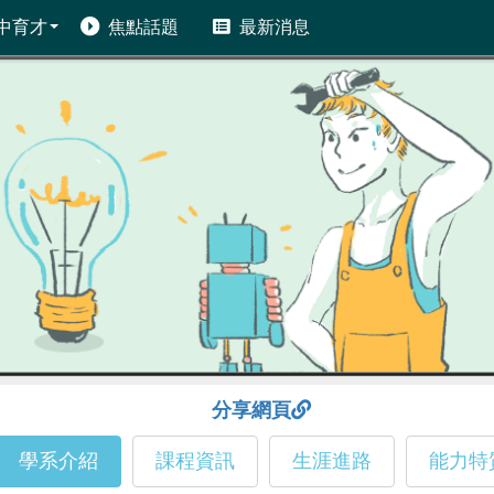
中育才
焦點話題
最新消息
分享網頁
學系介紹
課程資訊
生涯進路
能力特