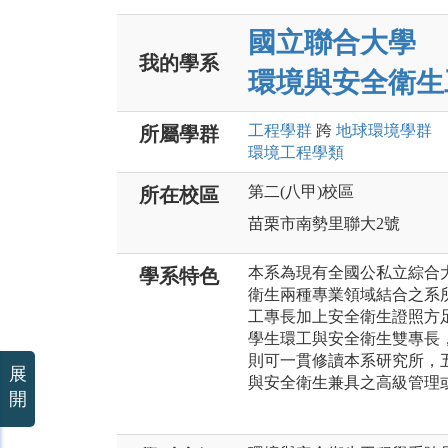
國立聯合大學
我的學系
環境與安全衛生
工程
學群
跨
地球環境
學群
所屬學群
環境工程
學類
第二(八甲)校區
所在校區
苗栗市南勢里聯大2號
本系為現有全國公私立綜合
學系特色
衛生兩種專業領域結合之系
工專長加上安全衛生證照方
學生環工與安全衛生雙專長
則可一貫修讀本系研究所，
展
與安全衛生兼具之高級管理
開