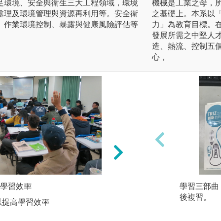
足環境、安全與衛生三大工程領域，環境
機械是工業之母，
處理及環境管理與資源再利用等。安全衛
之基礎上。本系以
、作業環境控制、暴露與健康風險評估等
力」為教育目標。
發展所需之中堅人
造、熱流、控制五
心，
學習效率
熟習基礎學科的學
學習三部曲
本系的基礎學科包
後複習。
以提高學習效率
熟悉基礎學科及進
用至空氣污染防制