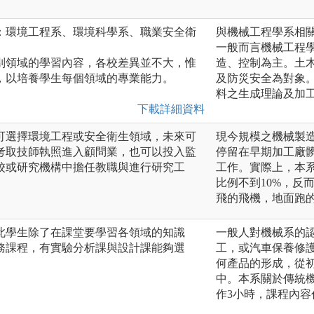
：環境工程系、環境科學系、職業安全衛
與機械工程學系相
一般而言機械工程
別領域的學習內容，各校差異並不大，惟
造、控制為主。土
，以培養學生每個領域的專業能力。
及防災安全為對象
料之生成理論及加
下載詳細資料
可選擇環境工程或安全衛生領域，未來可
現今規模之機械製
考取技師執照進入顧問業，也可以投入監
停留在早期加工廠
校或研究機構中擔任教職與進行研究工
工作。實際上，本
比例不到10%，反
飛的飛機，地面跑
此學生除了在課堂要學習各領域的知識
一般人對機械系的
務課程，有實驗分析課與設計課能夠選
工，或汽車保養修
何產品的形成，從
中。本系關於傳統
作3小時，課程內