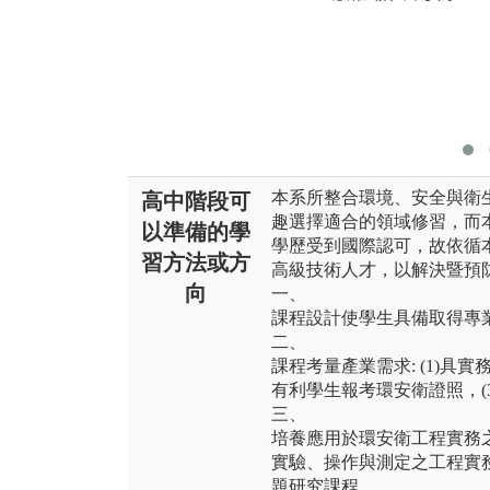
本系所整合環境、安全與衛
高中階段可
趣選擇適合的領域修習，而本
以準備的學
學歷受到國際認可，故依循
習方法或方
高級技術人才，以解決暨預
向
一、
課程設計使學生具備取得專
二、
課程考量產業需求: (1)具
有利學生報考環安衛證照，(3
三、
培養應用於環安衛工程實務之能力
實驗、操作與測定之工程實務課
題研究課程。