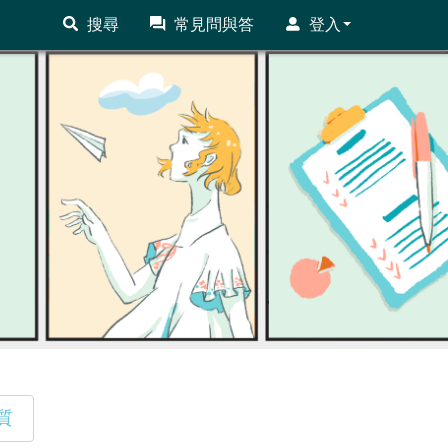
搜尋
常見問與答
登入
質