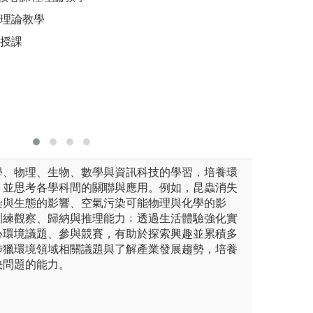
入本係後學習進階學科，可應
境和維護職業安全
*課程融
上理論教學
、水處理、廢棄物管理等，能
有助於熟悉實驗方
中利用服
：授課
場所事故的發生和危害，並且
數據並進行分析、
水質檢測
的健康。
外，也讓
圖解:實驗課程
應用至生
版權:聯大環安系
圖解:實驗
版權:實驗
學、物理、生物、數學與資訊科技的學習，培養環
，並思考各學科間的關聯與應用。例如，昆蟲消失
染與生態的影響、空氣污染可能物理與化學的影
訓練觀察、歸納與推理能力﹔透過生活體驗強化實
心環境議題、參與競賽，有助於探索興趣並累積多
涉獵環境領域相關議題與了解產業發展趨勢，培養
決問題的能力。