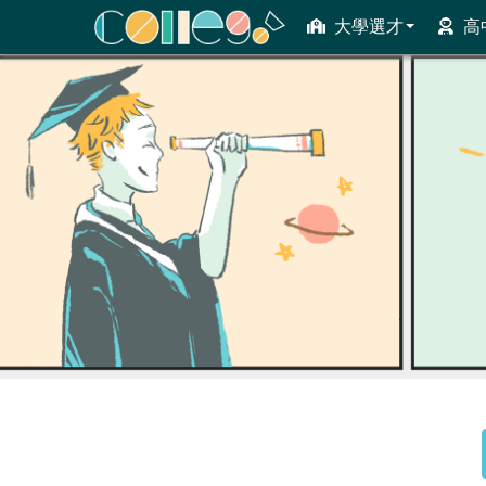
大學選才
高
ColleGo! 大學選才與高中育才輔助系統