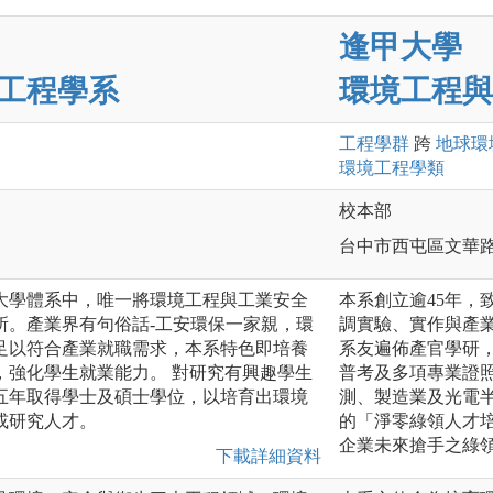
逢甲大學
工程學系
環境工程與
工程
學群
跨
地球環
環境工程
學類
校本部
台中市西屯區文華路
大學體系中，唯一將環境工程與工業安全
本系創立逾45年，
所。產業界有句俗話-工安環保一家親，環
調實驗、實作與產業
足以符合產業就職需求，本系特色即培養
系友遍佈產官學研，
，強化學生就業能力。 對研究有興趣學生
普考及多項專業證
五年取得學士及碩士學位，以培育出環境
測、製造業及光電半
或研究人才。
的「淨零綠領人才
企業未來搶手之綠
下載詳細資料