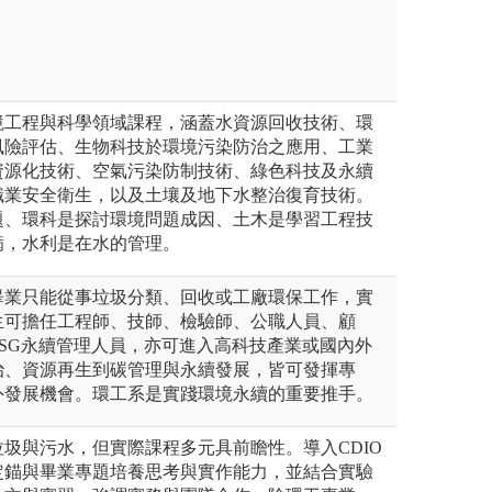
境工程與科學領域課程，涵蓋水資源回收技術、環
風險評估、生物科技於環境污染防治之應用、工業
資源化技術、空氣污染防制技術、綠色科技及永續
職業安全衛生，以及土壤及地下水整治復育技術。
題、環科是探討環境問題成因、土木是學習工程技
病，水利是在水的管理。
畢業只能從事垃圾分類、回收或工廠環保工作，實
生可擔任工程師、技師、檢驗師、公職人員、顧
SG永續管理人員，亦可進入高科技產業或國內外
治、資源再生到碳管理與永續發展，皆可發揮專
外發展機會。環工系是實踐環境永續的重要推手。
圾與污水，但實際課程多元具前瞻性。導入CDIO
定錨與畢業專題培養思考與實作能力，並結合實驗