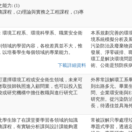
: (1)
程，(2)理論與實務之工程課程，(3)專
：環境工程系、環境科學系、職業安全衛
本系規劃完善的環
境系統模擬分析及
別領域的學習內容，各校差異並不大，惟
污染防治及廢棄物
，以培養學生每個領域的專業能力。
發展、淨零碳排、
環工是解決環境問
下載詳細資料
術、公衛是預防疾
可選擇環境工程或安全衛生領域，未來可
外界常誤解環工系
考取技師執照進入顧問業，也可以投入監
則出路多元。畢業
校或研究機構中擔任教職與進行研究工
問、企業環安衛與E
研究所。從污染防
長，待遇佳並具海
此學生除了在課堂要學習各領域的知識
常被誤解只學處理垃
務課程，有實驗分析課與設計課能夠選
專題式學習，透過