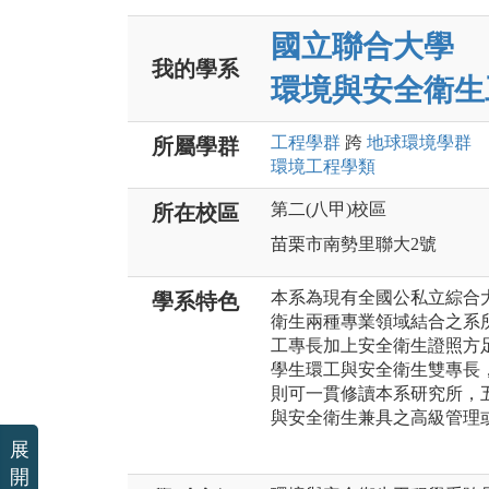
國立聯合大學
我的學系
環境與安全衛生
工程
學群
跨
地球環境
學群
所屬學群
環境工程
學類
第二(八甲)校區
所在校區
苗栗市南勢里聯大2號
本系為現有全國公私立綜合
學系特色
衛生兩種專業領域結合之系
工專長加上安全衛生證照方
學生環工與安全衛生雙專長
則可一貫修讀本系研究所，
與安全衛生兼具之高級管理
展
開