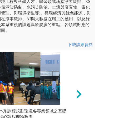
環境工程與科學人才，學習領域涵蓋淨零碳排、ES
空氣污染防制、水污染防治、土壤與廢棄物、毒化
與管理、與環境衛生等)、循環經濟與綠色能源，與
在淨零碳排、AI與大數據在環工的應用，以及綠
是本系重視的議題與發展廣的重點。各領域對應的
附圖。
下載詳細資料
習
本系課程規劃環境各專業領域之基礎
實驗及分析
*實驗操
含數學、化學、物理和生物，
核心課程理論教學
環境採樣、污染物
培養同學