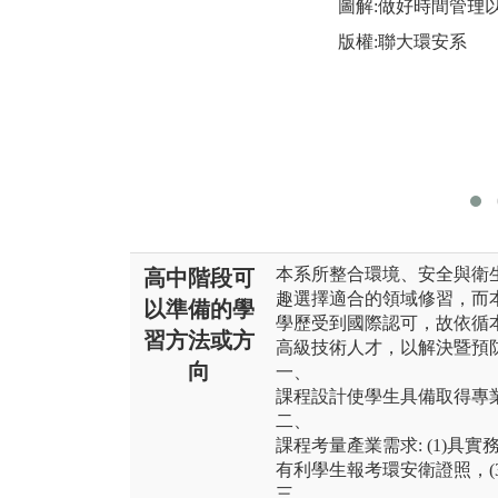
圖解:做好時間管理
版權:聯大環安系
本系所整合環境、安全與衛
高中階段可
趣選擇適合的領域修習，而本
以準備的學
學歷受到國際認可，故依循
習方法或方
高級技術人才，以解決暨預
向
一、
課程設計使學生具備取得專
二、
課程考量產業需求: (1)具
有利學生報考環安衛證照，(3
三、