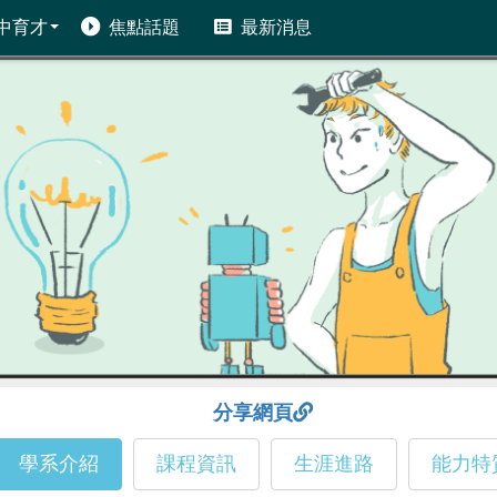
中育才
焦點話題
最新消息
分享網頁
學系介紹
課程資訊
生涯進路
能力特