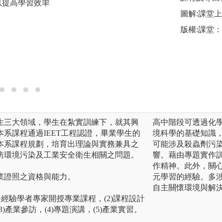
以提高學習效率
熟悉基礎學科及進
圖解:課堂
用至空氣污染防制
版權:課堂
夠預防或減少工作
保障員工在職場上
圖解:學習與應用
版權:聯大環安系
生三大領域，學生在紮實訓練下，就其興
高中階段可透過化
系課程通過IEET工程認證，畢業學生的
境科學的基礎知識
本系課程規劃，培育出理論與實務兼具之
可能涉及殺蟲劑污
防環境污染及工業安全衛生相關之問題。
響。藉由專題實作
作精神。此外，關
業證照之資格與能力。
元學習的經驗。多
自主關懷環境與解
實務經驗學者專家開授專業課程，(2)課程設計
)產業參訪，(4)專題演講，(5)產業實習。