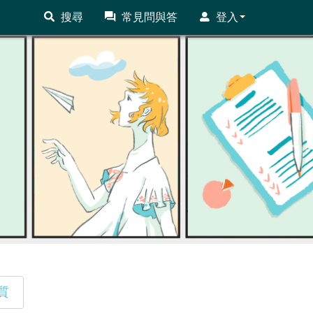
搜尋
常見問與答
登入
質