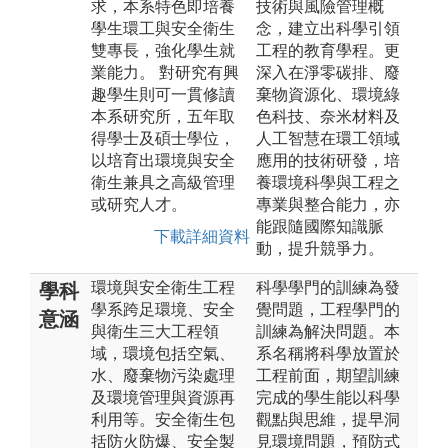
求，本系特色即培養
技術與風險管理概
學生環工與安全衛生
念，建立出科學引領
雙專長，強化學生就
工程的教育學程。更
業能力。 對研究有興
深入在淨零碳排、廢
趣學生則可一貫修讀
棄物資源化、環境綠
本系研究所，五年取
色科技、奈米材料及
得學士及碩士學位，
人工智慧在環工領域
以培育出環境與安全
應用的技術研發，培
衛生兼具之高級管理
養環境科學與工程之
或研究人才。
專業與整合能力，亦
能跟隨國際知識脈
下載詳細資料
動，提升競爭力。
環境與安全衛生工程
科學學門的訓練為發
學科
學系跨足環境、安全
覺問題，工程學門的
意涵
與衛生三大工程領
訓練為解決問題。本
域，環境包括空氣、
系名稱將科學放置於
水、廢棄物污染處理
工程前面，期望訓練
及環境管理與資源再
完成的學生能以科學
利用等。安全衛生包
觀點與思維，提早洞
括防火防爆、安全製
見環境問題，預防式