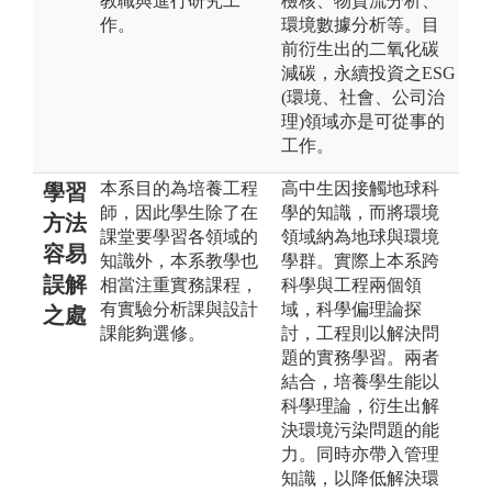
教職與進行研究工
檢核、物質流分析、
作。
環境數據分析等。目
前衍生出的二氧化碳
減碳，永續投資之ESG
(環境、社會、公司治
理)領域亦是可從事的
工作。
本系目的為培養工程
高中生因接觸地球科
學習
師，因此學生除了在
學的知識，而將環境
方法
課堂要學習各領域的
領域納為地球與環境
容易
知識外，本系教學也
學群。實際上本系跨
誤解
相當注重實務課程，
科學與工程兩個領
有實驗分析課與設計
域，科學偏理論探
之處
課能夠選修。
討，工程則以解決問
題的實務學習。兩者
結合，培養學生能以
科學理論，衍生出解
決環境污染問題的能
力。同時亦帶入管理
知識，以降低解決環