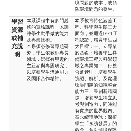
境問題的成本，或預
防環境問題的發生。
本系課程中有多門必
本系教育特色涵蓋工
學習
修的實驗課程，以訓
程、科學與生態三大
資源
練學生動手做的能力
面向，並通過IEET工
或補
及專業技術。
程認證，培育學生四
充說
本系須必修習專題研
大目標：一、立專業
究，學生依教師專長
於基礎：培養學生具
明
領域，選擇有興趣的
備環境工程與科學領
主題參與專題研究，
域之專業知二、行整
以培養學生溝通能力
合兼管理：培養學生
及團隊合作精神。
辨認、解析、及處理
環境問題的知識整合
能力三、秉創新躍國
際：培養學生獨立思
考與創造力，同時能
有寬廣的世界觀四、
奉永續護地球：深植
學生「永續發展」的
觀念，並以環境保護