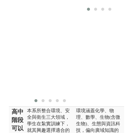
實
防制、水處
得
理、廢棄物管
進
理等，能夠預
悉
防或減少工作
操
場所事故的發
圖
生和危害，並
且保障員工在
版
職場上的健
系
康。
圖解:學習與應
用
版權:聯大環安
系
本系所整合環境、安
環境涵蓋化學、物
高中
全與衛生三大領域，
理、數學、生物(含微
階段
學生在紮實訓練下，
生物)、生態與資訊科
可以
就其興趣選擇適合的
技，偏向廣域知識的