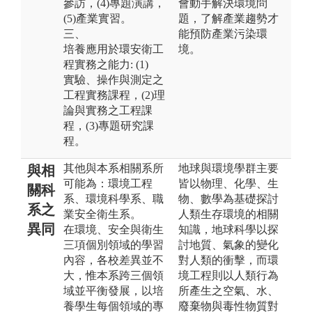
參訪，(4)專題演講，
會動手解決環境問
(5)產業實習。
題，了解產業趨勢才
三、
能預防產業污染環
培養應用於環安衛工
境。
程實務之能力: (1)
實驗、操作與測定之
工程實務課程，(2)理
論與實務之工程課
程，(3)專題研究課
程。
其他與本系相關系所
地球與環境學群主要
與相
可能為：環境工程
皆以物理、化學、生
關科
系、環境科學系、職
物、數學為基礎探討
系之
業安全衛生系。
人類生存環境的相關
異同
在環境、安全與衛生
知識，地球科學以探
三項個別領域的學習
討地質、氣象的變化
內容，各校差異並不
對人類的衝擊，而環
大，惟本系跨三個領
境工程則以人類行為
域並平衡發展，以培
所產生之空氣、水、
養學生每個領域的專
廢棄物與毒性物質對