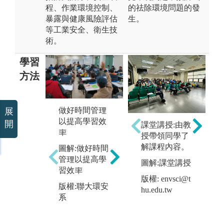
程、作業環境控制、
的祛除環境問題的發
暴露與健康風險評估
生。
等工業安全、衛生技
術。
學習
方法
做好時間管理
展
實
以提高學習效
開
熟習基礎學科
課堂講授:由教
環
率
的學習
授帶領同學了
染
本系的基礎學
解課程內容。
圖解:做好時間
業
科包含數學、
管理以提高學
保
圖解:課堂講授
化學、物理和
習效率
護
版權: envsci@t
生物，熟悉基
衛
版權:聯大環安
hu.edu.tw
礎學科及進入
本
系
版
本係後學習進
有
h
階學科，可應
驗
用至空氣污染