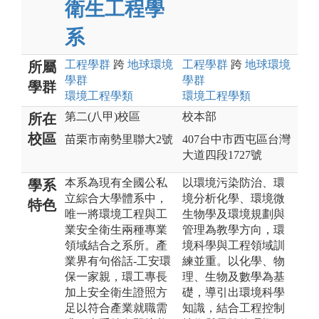
衛生工程學
系
工程
學群
跨
地球環境
工程
學群
跨
地球環境
所屬
學群
學群
學群
環境工程
學類
環境工程
學類
第二(八甲)校區
校本部
所在
校區
苗栗市南勢里聯大2號
407台中市西屯區台灣
大道四段1727號
本系為現有全國公私
以環境污染防治、環
學系
立綜合大學體系中，
境分析化學、環境微
特色
唯一將環境工程與工
生物學及環境規劃與
業安全衛生兩種專業
管理為教學方向，環
領域結合之系所。產
境科學與工程領域訓
業界有句俗話-工安環
練並重。以化學、物
保一家親，環工專長
理、生物及數學為基
加上安全衛生證照方
礎，導引出環境科學
足以符合產業就職需
知識，結合工程控制