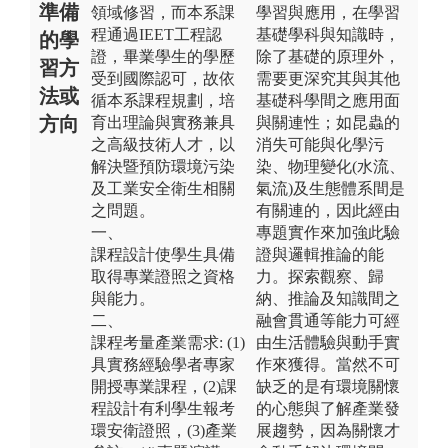
準備
領域修習，而本系課
學習與應用，在學習
程通過IEET工程認
基礎學科與知識時，
的學
證，畢業學生的學歷
除了基礎的原理外，
習方
受到國際認可，故依
需要更深究其與其他
法或
循本系課程規劃，培
基礎科學間之應用面
方向
育出理論與實務兼具
與關連性；如昆蟲的
之高級技術人才，以
消失可能與化學污
解決暨預防環境污染
染、物理變化(水流、
及工業安全衛生相關
氣流)及生態體系間是
之問題。
有關連的，因此經由
一、
專題實作來加強此驗
課程設計使學生具備
證與邏輯推論的能
取得專業證照之資格
力。探索觀察、歸
與能力。
納、推論及知識間之
二、
融會貫通等能力可經
課程考量產業需求: (1)
由生活體驗與動手實
具實務經驗學者專家
作來獲得。當然不可
開授專業課程，(2)課
缺乏的是有環境關懷
程設計有利學生報考
的心態與了解產業發
環安衛證照，(3)產業
展趨勢，因為關懷才