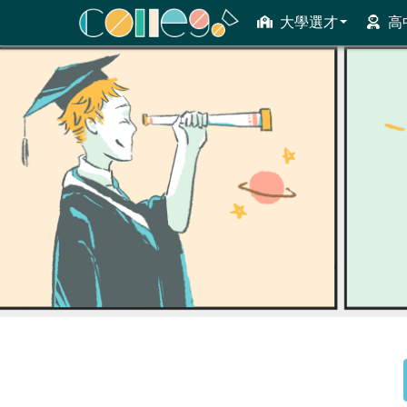
大學選才
高
ColleGo! 大學選才與高中育才輔助系統