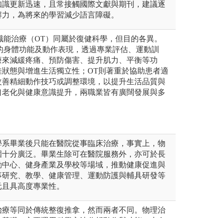
的知識更新迅速，且常接觸國際文獻與期刊，建議逐
解力，為將來的學習減少語言障礙。
職能治療（OT）同屬於復健科學，但目的各異。
案的身體功能及動作表現，透過專業評估、運動訓
療來減緩疼痛、預防傷害、提升肌力、平衡等功
佳狀態與增進生活獨立性；OT則著重於協助患者適
改善精細動作技巧或調整環境，以提升生活品質與
口老化與健康意識提升，兩職業皆有廣闊發展與多
學系畢業後只能在醫院從事臨床治療，事實上，物
圍十分廣泛。畢業生除可在醫院服務外，亦可於長
動中心、健身產業及學校等場域，推動健康促進與
事研究、教學、健康管理、運動防護與輔具研發等
元且具高度專業性。
治療等同於傳統整復推拿，然而兩者不同。物理治