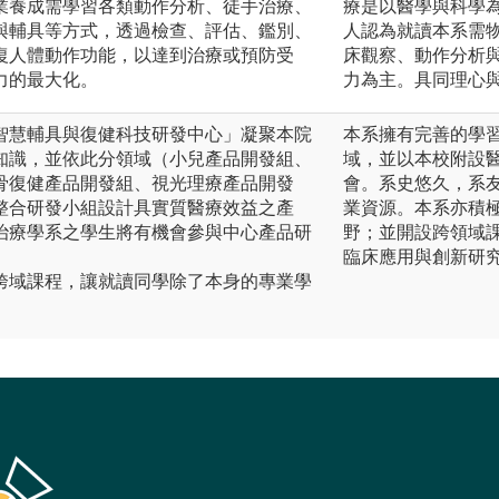
業養成需學習各類動作分析、徒手治療、
療是以醫學與科學
與輔具等方式，透過檢查、評估、鑑別、
人認為就讀本系需
復人體動作功能，以達到治療或預防受
床觀察、動作分析
力的最大化。
力為主。具同理心
智慧輔具與復健科技研發中心」凝聚本院
本系擁有完善的學
知識，並依此分領域（小兒產品開發組、
域，並以本校附設
骨復健產品開發組、視光理療產品開發
會。系史悠久，系
整合研發小組設計具實質醫療效益之產
業資源。本系亦積
治療學系之學生將有機會參與中心產品研
野；並開設跨領域
臨床應用與創新研
跨域課程，讓就讀同學除了本身的專業學
。