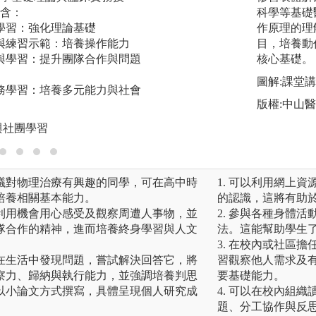
含：
科學等基礎
圖解:紅繩國際認證
學習：強化理論基礎
作原理的理
與練習示範：培養操作能力
目，培養動
與學習：提升團隊合作與問題
核心基礎。
圖解:課堂
務學習：培養多元能力與社會
版權:中山
與社團學習
議對物理治療有興趣的同學，可在高中時
1. 可以利用網上
培養相關基本能力。
的認識，這將有助
利用機會用心感受及觀察周遭人事物，並
2. 參與各種身體
隊合作的精神，進而培養終身學習與人文
法。這能幫助學生
3. 在校內或社區
在生活中發現問題，嘗試解決回答它，將
習觀察他人需求及
察力、歸納與執行能力，並強調培養判思
要基礎能力。
以小論文方式撰寫，具體呈現個人研究成
4. 可以在校內組
題、分工協作與反