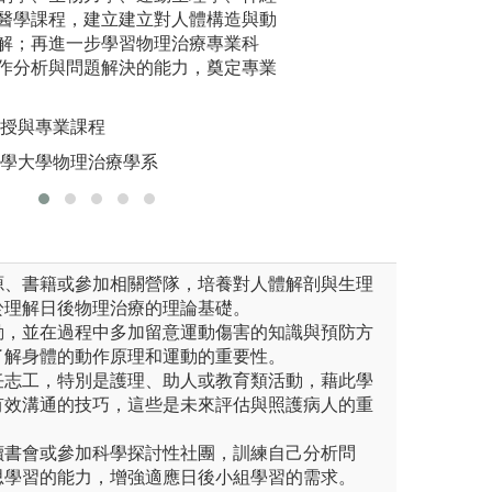
醫學課程，建立建立對人體構造與動
診、關節
課程
圖解:脊柱側彎篩
解；再進一步學習物理治療專業科
練，學生
作分析與問題解決的能力，奠定專業
練。
圖解:技術
講授與專業課程
版權:中山
醫學大學物理治療學系
資源、書籍或參加相關營隊，培養對人體解剖與生理
於理解日後物理治療的理論基礎。
活動，並在過程中多加留意運動傷害的知識與預防方
了解身體的動作原理和運動的重要性。
擔任志工，特別是護理、助人或教育類活動，藉此學
有效溝通的技巧，這些是未來評估與照護病人的重
織讀書會或參加科學探討性社團，訓練自己分析問
思學習的能力，增強適應日後小組學習的需求。