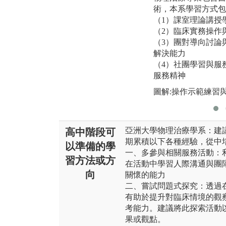
術，本系學習方式包
（1）課室理論講授
（2）臨床實務操作
（3）團對導向討論
解決能力
（4）社團學習與服
服務精神
圖解:操作示範練習
亞洲大學物理治療學系：建
高中階段可
期累積以下各種經驗，從中
以準備的學
一、多參與相關服務活動：
習方法或方
在活動中學習人際溝通與團
向
關懷的能力
二、嘗試問題式探究：透過
有助於提升對臨床情境的觀
考能力。建議將此探索活動
果或觀點。