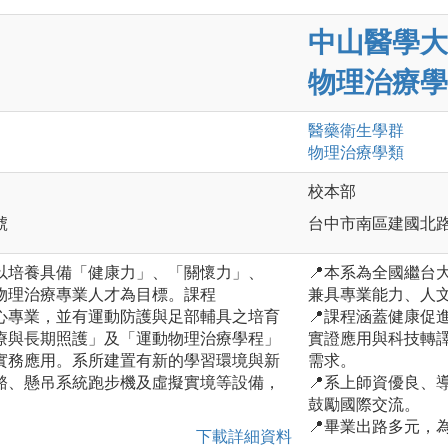
中山醫學大
物理治療學
醫藥衛生
學群
物理治療
學類
校本部
號
台中市南區建國北路
以培養具備「健康力」、「關懷力」、
📍本系為全國繼台
物理治療專業人才為目標。課程
兼具專業能力、人
心專業，並有運動防護與足部輔具之培育
📍課程涵蓋健康促
療與長期照護」及「運動物理治療學程」
實證應用與科技轉
實務應用。系所建置有新的學習環境與新
需求。
骼、懸吊系統跑步機及虛擬實境等設備，
📍系上師資優良、
鼓勵國際交流。
📍畢業出路多元，
下載詳細資料