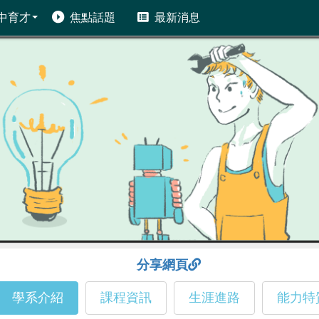
中育才
焦點話題
最新消息
分享網頁
學系介紹
課程資訊
生涯進路
能力特