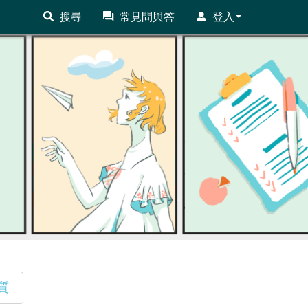
搜尋
常見問與答
登入
質