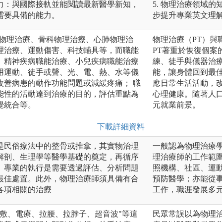
力：與國際接軌並能閱讀最新醫學新知，
5. 物理治療領域
需要具備的能力。
步提升專業英文理
經物理治療、骨科物理治療、心肺物理治
物理治療（PT）與
理治療、運動傷害、科技輔具等，而職能
PT著重於恢復個
、精神疾病職能治療、小兒疾病職能治療
練、徒手與儀器治
用運動、徒手或聲、光、電、熱、水等儀
能，讓身體回到最
改善病患的動作功能問題或減緩疼痛； 職
應日常生活活動，
能性的活動達到治療的目的，評估重點為
心理健康。隨著人
覺統合等。
元就業前景。
下載詳細資料
是民俗療法中的整骨或推拿，其實物治理
一般認為物理治療
解剖、生理學等醫學基礎的奠定，再循序
理治療師的工作範
。專業的執行是需要透過評估、分析問題
照機構、社區、運
最佳處置。此外，物理治療師須具備有合
預防醫學；亦能從
各項相關的治療
工作，職涯發展多
熱敷、電療、拉腰、拉脖子、超音波"等這
民眾常誤以為物理