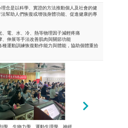
心理念是以科學、實證的方法推動個人及社會的健
方法幫助人們恢復或增強身體功能、促進健康的專
光、電、水、冷、熱等物理因子減輕疼痛
摩、伸展等手法改善肌肉與關節功能
過各種運動訓練恢復動作能力與體能，協助個體重拾
強化專業實作技能
剖學、生物力學、運動生理學、神經
物理治療篩檢與評
在專業教