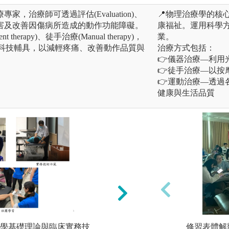
，治療師可透過評估(Evaluation)、
📍物理治療學的核
害及改善因傷病所造成的動作功能障礙。
康福祉。運用科學
herapy)、徒手治療(Manual therapy)，
業。
ty)與科技輔具，以減輕疼痛、改善動作品質與
治療方式包括：
。
👉儀器治療—利用
👉徒手治療—以按
👉運動治療—透
健康與生活品質
學基礎理論與臨床實務技
國際認證課程輔導
修習表體解