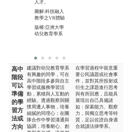
人才。
技素養的幼教
就
專業人才。
感
圖解:科技融入
教學之VR體驗
圖解:AI電子寶
圖
寶學習體驗
思
版權:亞洲大學
決
幼兒教育學系
版權:亞洲大學
幼兒教育學系
版
幼
建議對幼兒教育學系
在學習過程中留意重
高中
有興趣的同學，可在
要公民議題或社會事
階段
高中階段多參與自主
件，並對其所投射或
可以
學習或服務學習活
衍生之課題進行思考
準備
動，累積與人互動的
與有所回應，且能具
經驗。透過觀察與關
展現出自己具備諸
的學
懷周遭人事物，培養
如：探索能力、觀察
習方
細膩的同理心；在團
力，與獨立思考等特
法或
隊合作中學習溝通與
質，足以佐證自身適
方向
協調，培養耐心、創
合就讀法律學系。