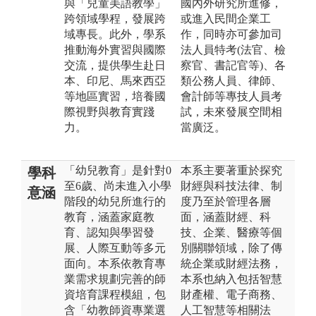
與「兒童美語教學」
國內外研究所進修，
跨領域學程，發展跨
或進入民間企業工
域專長。此外，學系
作，同時亦可參加司
推動海外實習與國際
法人員特考(法官、檢
交流，提供學生赴日
察官、書記官等)、各
本、印尼、馬來西亞
類公務人員、律師、
等地區實習，培養國
會計師等專技人員考
際視野與教育實踐
試，未來發展空間相
力。
當廣泛。
「幼兒教育」是針對0
本系主要著重於探究
學科
至6歲、尚未進入小學
財經與科技法律、制
意涵
階段的幼兒所進行的
度乃至於管理各層
教育，涵蓋家庭教
面，涵蓋財經、科
育、認知與學習發
技、企業、醫療等個
展、人際互動等多元
別關聯領域，除了傳
面向。本系依教育專
統企業或財經法務，
業需求規劃完善的師
本系也納入包括智慧
資培育課程模組，包
財產權、電子商務、
含「幼教師資專業選
人工智慧等相關法