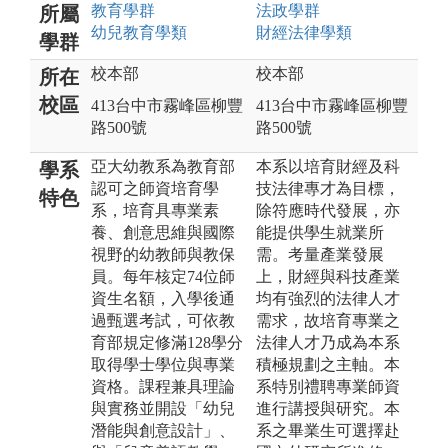
教育
學群
法政
學群
所屬
幼兒教育
學類
財經法律
學類
學群
校本部
校本部
所在
校區
413台中市霧峰區柳豐
413台中市霧峰區柳豐
路500號
路500號
亞大幼教系為教育部
本系以培育財經及科
學系
認可之師資培育學
技法律專才為目標，
特色
系，培育具專業素
除符應時代發展，亦
養、創意思維與國際
能提供學生就業所
視野的幼教師與教保
需。考量產業發展
員。每年核定74位師
上，財經與科技產業
資生名額，入學後通
均有強烈的法律人才
過甄選考試，可依教
需求，故培育專業之
育部規定修滿128學分
法律人才乃成為本系
取得學士學位與專業
積極規劃之主軸。本
資格。課程兼具理論
系特別禮聘專業師資
與實務並開設「幼兒
進行講授與研究。本
潛能與創意設計」、
系之畢業生可選擇赴