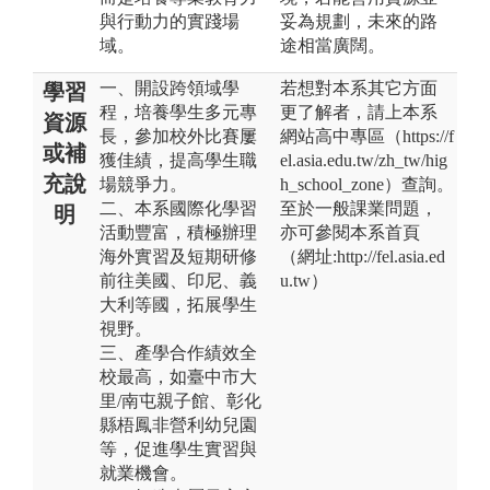
與行動力的實踐場
妥為規劃，未來的路
域。
途相當廣闊。
一、開設跨領域學
若想對本系其它方面
學習
程，培養學生多元專
更了解者，請上本系
資源
長，參加校外比賽屢
網站高中專區（https://f
或補
獲佳績，提高學生職
el.asia.edu.tw/zh_tw/hig
充說
場競爭力。
h_school_zone）查詢。
二、本系國際化學習
至於一般課業問題，
明
活動豐富，積極辦理
亦可參閱本系首頁
海外實習及短期研修
（網址:http://fel.asia.ed
前往美國、印尼、義
u.tw）
大利等國，拓展學生
視野。
三、產學合作績效全
校最高，如臺中市大
里/南屯親子館、彰化
縣梧鳳非營利幼兒園
等，促進學生實習與
就業機會。