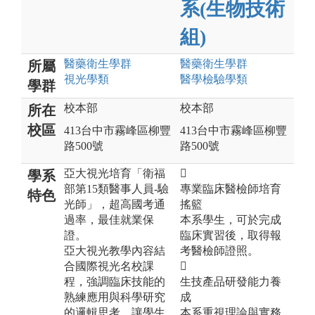
系(生物技術
組)
醫藥衛生
學群
醫藥衛生
學群
所屬
視光
學類
醫學檢驗
學類
學群
校本部
校本部
所在
校區
413台中市霧峰區柳豐
413台中市霧峰區柳豐
路500號
路500號
亞大視光培育「衛福

學系
部第15類醫事人員-驗
專業臨床醫檢師培育
特色
光師」，超高國考通
搖籃
過率，最佳就業保
本系學生，可於完成
證。
臨床實習後，取得報
亞大視光教學內容結
考醫檢師證照。
合國際視光名校課

程，強調臨床技能的
生技產品研發能力養
熟練應用與科學研究
成
的邏輯思考，讓學生
本系重視理論與實務