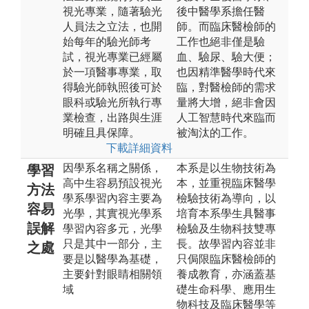
視光專業，隨著驗光
後中醫學系擔任醫
人員法之立法，也開
師。而臨床醫檢師的
始每年的驗光師考
工作也絕非僅是驗
試，視光專業已經屬
血、驗尿、驗大便；
於一項醫事專業，取
也因精準醫學時代來
得驗光師執照後可於
臨，對醫檢師的需求
眼科或驗光所執行專
量將大增，絕非會因
業檢查，出路與生涯
人工智慧時代來臨而
明確且具保障。
被淘汰的工作。
下載詳細資料
因學系名稱之關係，
本系是以生物技術為
學習
高中生容易預設視光
本，並重視臨床醫學
方法
學系學習內容主要為
檢驗技術為導向，以
容易
光學，其實視光學系
培育本系學生具醫事
誤解
學習內容多元，光學
檢驗及生物科技雙專
只是其中一部分，主
長。故學習內容並非
之處
要是以醫學為基礎，
只侷限臨床醫檢師的
主要針對眼睛相關領
養成教育，亦涵蓋基
域
礎生命科學、應用生
物科技及臨床醫學等