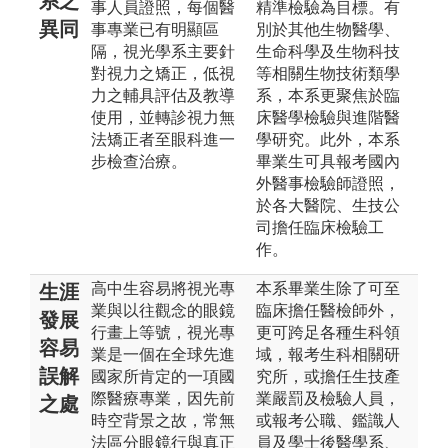
系之
事人員證照，每個醫
精準檢驗為目標。有
異同
事專業已有明顯區
別於其他生物醫學、
隔，視光學系主要針
生命科學及生物科技
對視力之矯正，低視
等相關生物技術類學
力之輔具評估及教導
系，本系更聚焦於臨
使用，並轉診視力無
床醫學檢驗與進階醫
法矯正者至眼科進一
學研究。此外，本系
步檢查治療。
畢業生可具報考國內
外醫事檢驗師證照，
於各大醫院、生技公
司擔任臨床檢驗工
作。
高中生容易將視光專
本系畢業生除了可至
生涯
業與以往觀念的眼鏡
臨床擔任醫檢師外，
發展
行畫上等號，視光專
更可跨足各種生科領
容易
業是一個在全球先進
域，報考生科相關研
誤解
國家所肯定的一項國
究所，或擔任生技產
際醫療專業，因先前
業嚴罰及檢驗人員，
之處
時空背景之故，常無
或報考公職、鑑識人
法區分眼鏡行與真正
員及學士後醫學系、