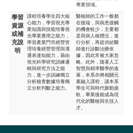
專業領域。
課程培養學生四大核
醫檢師的工作一般都
學習
心能力，學習視光專
在後端，與病患接觸
資源
業知識與技能培養視
的機會較少，主要都
或補
光專業應用之能力，
是與病人檢體伍，進
充說
學習產業門市經營管
行分析，再提供給醫
理培養經營管理與溝
師進行診斷治療依
明
通表達知能力，藉由
據，因此常被大家忽
視光科學研究訓練邏
略。此外，隨著人工
輯與研究方法之能
智慧與精準醫學的進
力，進一步訓練獨立
展，本系亦將相關元
分析檢查數據培養獨
素融入課程，讓本系
立分析判斷之能力。
學生可與時代脈動接
軌，畢業後能成為現
代化的醫檢與生技人
才。