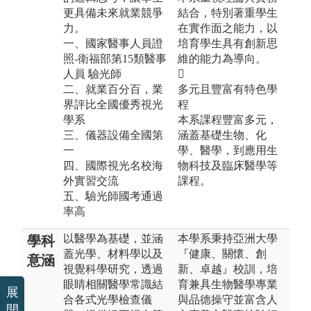
更具備未來就業競爭
結合，特別著重學生
力。
在實作面之能力，以
一、國家醫事人員證
培育學生具有創新思
照-衛福部第15類醫事
維的能力為導向。
人員 驗光師

二、就業百分百，業
多元且豐富有特色學
界評比全國優秀視光
程
學系
本系課程豐富多元，
三、儀器設備全國第
涵蓋基礎生物、化
一
學、醫學，到應用生
四、國際視光名校海
物科技及臨床醫學等
外實習交流
課程。
五、驗光師國考通過
率高
以醫學為基礎，並涵
本學系秉持亞洲大學
學科
蓋光學、材料學以及
『健康、關懷、創
意涵
視覺科學研究，透過
新、卓越』校訓，培
眼睛相關醫學常識結
育兼具生物醫學專業
展
合各式光學檢查儀
與品德操守並富含人
開