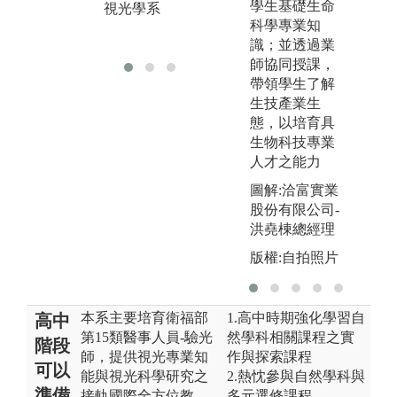
學生基礎生命
視光學系
版
科學專業知
視
識；並透過業
師協同授課，
帶領學生了解
生技產業生
態，以培育具
生物科技專業
人才之能力
圖
圖解:洽富實業
股份有限公司-
洪堯棟總經理
版權:自拍照片
本系主要培育衛福部
1.高中時期強化學習自
高中
第15類醫事人員-驗光
然學科相關課程之實
階段
師，提供視光專業知
作與探索課程
可以
能與視光科學研究之
2.熱忱參與自然學科與
準備
接軌國際全方位教
多元選修課程