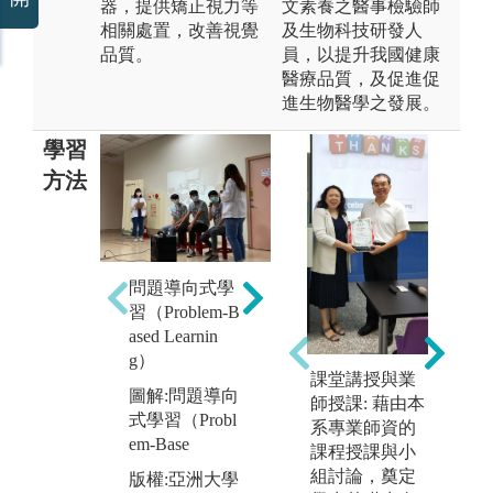
器，提供矯正視力等
文素養之醫事檢驗師
相關處置，改善視覺
及生物科技研發人
品質。
員，以提升我國健康
醫療品質，及促進促
進生物醫學之發展。
學習
方法
翻轉學習
問題導向式學
圖解:翻轉學習
由
習（Problem-B
臨
版權:亞洲大學
m
ased Learnin
增
視光學系
g
g）
熟
l
課堂講授與業
圖解:問題導向
師授課: 藉由本
圖
式學習（Probl
系專業師資的
訓
em-Base
課程授課與小
臨
組討論，奠定
版權:亞洲大學
經