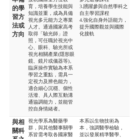
育，培養學生技能與
3.踴躍參與自然學科之
的學
知識並重，成為具備
自主學習課程
習方
視光多元能力之專業
4.強化自身外語能力，
法或
人才。通過國家高考
提升國際觀並與國際
方向
取得「驗光師」證
化接軌
照，可任職於視光中
心、眼科、驗光所或
視光相關產業(隱形眼
鏡、鏡片或儀器等)。
臨床操作實驗為本系
學習之重點，需具一
定視力及辨色能力，
適合細心沉穩、個性
活潑、具人際互動溝
通協調能力，並能管
控自身情緒者。
視光學系為醫藥學
本系以生物技術為
與相
群，與其他醫事關學
本，強調醫學檢驗，
關科
系皆需考取各國家醫
並以發展精準醫學、