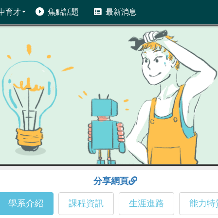
中育才
焦點話題
最新消息
分享網頁
學系介紹
課程資訊
生涯進路
能力特