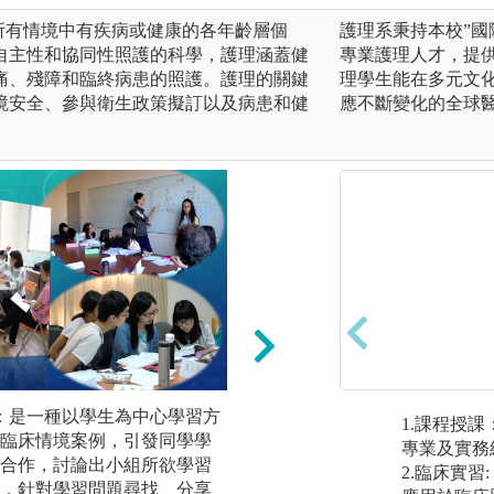
對處於所有情境中有疾病或健康的各年齡層個
護理系秉持本校”國
自主性和協同性照護的科學，護理涵蓋健
專業護理人才，提
痛、殘障和臨終病患的照護。護理的關鍵
理學生能在多元文
境安全、參與衛生政策擬訂以及病患和健
應不斷變化的全球
)：是一種以學生為中心學習方
體驗教學：
1.課程授
臨床情境案例，引發同學學
經由活動的安排及
專業及實務
合作，討論出小組所欲學習
學習之情境中實踐
2.臨床實
，針對學習問題尋找、分享
新經驗。