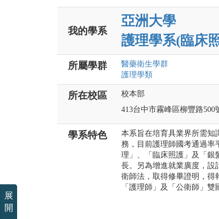
亞洲大學
我的學系
護理學系(臨床照
醫藥衛生
學群
所屬學群
護理
學類
校本部
所在校區
413台中市霧峰區柳豐路500
本系旨在培育具業界所需知
學系特色
務，目前護理師國考通過率平
理」、「臨床照護」及「銀
長。另為增進就業廣度，設
衛師法，取得修畢證明，得
「護理師」及「公衛師」雙
展
開