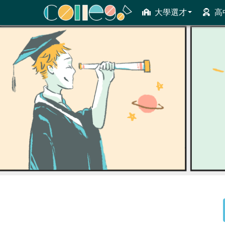
大學選才
高
ColleGo! 大學選才與高中育才輔助系統