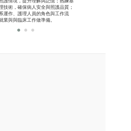
照護情境，提升理解與記憶；熟練基
決能力。
重症/生產照護知
理技術，確保病人安全與照護品質；
進行體驗學習。
系運作、護理人員的角色與工作流
圖解:於課程中運
學系
就業與與臨床工作做準備。
版權:亞洲大學護