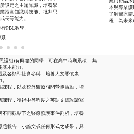
應用於臨床
所設定之主題知識，培養學
本與專業護
圖解:學生課程中
業證實知識與技能、批判思
了解醫療體
版權:亞洲大學護理
成長等能力。
程，為未來
行PBL教學。
學系
照護組)有興趣的同學，可在高中時期累積
無
關基本能力。
習及各類型社會參與，培養人文關懷素
力。
性課程，以及校外醫療相關營隊活動，增
習課程，獲得中等程度之英語文聽說讀寫
解不同觀點下之醫療照護事件剖析，培養
。
專題報告、小論文或任何形式之成果，具
。