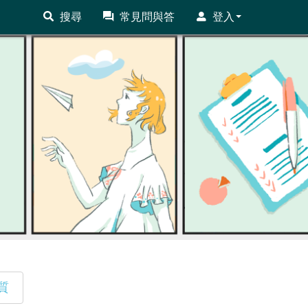
搜尋
常見問與答
登入
質