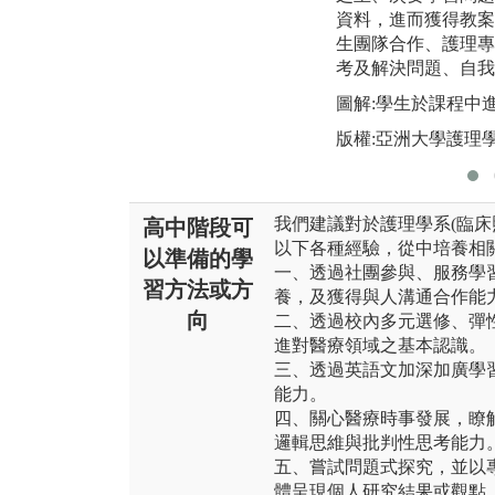
資料，進而獲得教案
生團隊合作、護理專
考及解決問題、自我
圖解:學生於課程中進
版權:亞洲大學護理
我們建議對於護理學系(臨床
高中階段可
以下各種經驗，從中培養相
以準備的學
一、透過社團參與、服務學
習方法或方
養，及獲得與人溝通合作能
向
二、透過校內多元選修、彈
進對醫療領域之基本認識。
三、透過英語文加深加廣學
能力。
四、關心醫療時事發展，瞭
邏輯思維與批判性思考能力
五、嘗試問題式探究，並以
體呈現個人研究結果或觀點