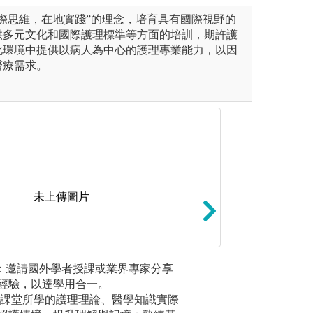
際思維，在地實踐”的理念，培育具有國際視野的
供多元文化和國際護理標準等方面的培訓，期許護
化環境中提供以病人為中心的護理專業能力，以因
醫療需求。
未上傳圖片
智慧情境擬真教學
課：邀請國外學者授課或業界專家分享
問題導向
設計，使學習者身歷其境，在
運用高階模擬人Nur
經驗，以達學用合一。
思考，兼
、體驗及反思，以建構學習者
論」課程、Vict
習: 課堂所學的護理理論、醫學知識實際
學方法，
營造擬真教學情境