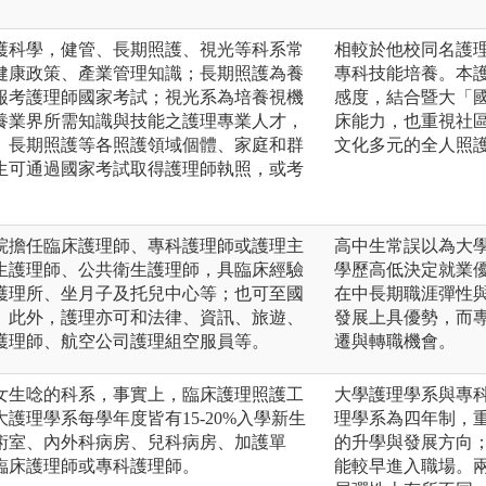
護科學，健管、長期照護、視光等科系常
相較於他校同名護
健康政策、產業管理知識；長期照護為養
專科技能培養。本
報考護理師國家考試；視光系為培養視機
感度，結合暨大「
養業界所需知識與技能之護理專業人才，
床能力，也重視社
、長期照護等各照護領域個體、家庭和群
文化多元的全人照
生可通過國家考試取得護理師執照，或考
院擔任臨床護理師、專科護理師或護理主
高中生常誤以為大
生護理師、公共衛生護理師，具臨床經驗
學歷高低決定就業
護理所、坐月子及托兒中心等；也可至國
在中長期職涯彈性
。此外，護理亦可和法律、資訊、旅遊、
發展上具優勢，而
護理師、航空公司護理組空服員等。
遷與轉職機會。
女生唸的科系，事實上，臨床護理照護工
大學護理學系與專
護理學系每學年度皆有15-20%入學新生
理學系為四年制，
術室、內外科病房、兒科病房、加護單
的升學與發展方向
臨床護理師或專科護理師。
能較早進入職場。