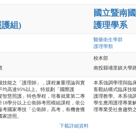
國立暨南國
護組)
護理學系
醫藥衛生
學群
護理
學類
校本部
號
南投縣埔里鎮大學
識技能之「護理師」，課程兼重理論與實
本系強調學理與臨
均高達95%以上。特規劃「國際護
客觀結構式臨床技能
髮智慧照護」特色學程，培養就業第二專
護理教學。本系強
計18學分以上公衛師考照模組課程，依公
學生應用護理專業
報考國家專技「公衛師」高考，有機會獲
理專業受社會趨勢
國家證照。
下載詳細資料