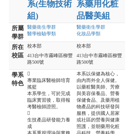
系(生物技術
系藥用化粧
組)
品醫美組
醫藥衛生
學群
醫藥衛生
學群
所屬
醫學檢驗
學類
化妝品
學類
學群
校本部
校本部
所在
校區
413台中市霧峰區柳豐
413台中市霧峰區柳豐
路500號
路500號

本系以保健為核心，
學系
專業臨床醫檢師培育
由內而外全人保健。
特色
搖籃
以藥粧醫美師、芳療
本系學生，可於完成
與美容保養品、營養
臨床實習後，取得報
保健食品、及藥用植
考醫檢師證照。
物產品的科技研發與

服務，提供國人居家
生技產品研發能力養
或社區的營養與健康
成
照護，並朝藥用化粧
本系重視理論與實務
品科技、營養科學、