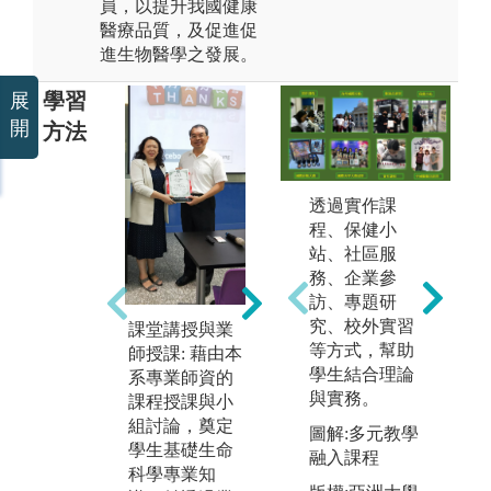
員，以提升我國健康
醫療品質，及促進促
進生物醫學之發展。
學習
展
開
方法
透過實作課
PBL創新教學
程、保健小
與就業學程: 藉
實
站、社區服
由PBL (Proble
務
務、企業參
m-based learnin
驗
訪、專題研
g; Project-based
學
究、校外實習
learning) 教學
課堂講授與業
階
等方式，幫助
法引領學生以
師授課: 藉由本
學
學生結合理論
問題導向引發
系專業師資的
分
與實務。
學習動機，以
課程授課與小
術
提升學習成
組討論，奠定
透
圖解:多元教學
效；再透過
學生基礎生命
習
融入課程
「就業學程」
科學專業知
發