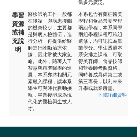
當多元廣泛。
醫檢師的工作一般都
本系包含有藥粧醫美
學習
在後端，與病患接觸
學程和食品營養學程
資源
的機會較少，主要都
兩組學程，本系同學
或補
是與病人檢體伍，進
兩組學程課程可跨組
充說
行分析，再提供給醫
選修，均可認抵為畢
師進行診斷治療依
業學分。學生透過本
明
據，因此常被大家忽
系安排之課程，可取
略。此外，隨著人工
得美容師、食品技師
智慧與精準醫學的進
和營養師考照資格，
展，本系亦將相關元
同時養成具備第二或
素融入課程，讓本系
第三專長，以利未來
學生可與時代脈動接
升學或就業所需。
軌，畢業後能成為現
下載詳細資料
代化的醫檢與生技人
才。