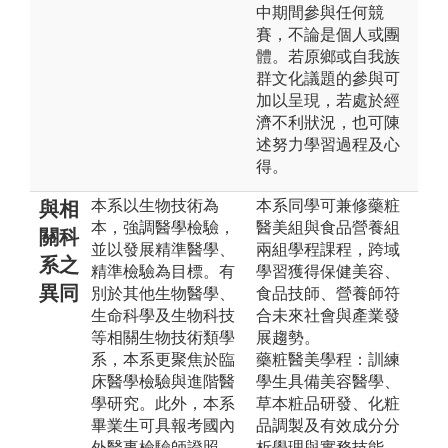
中期間參與任何競
賽，不論是個人或團
體。若原鄉或自我族
群文化議題的參與可
加以呈現，若處於經
濟不利狀況，也可陳
述努力學習過程及心
得。
本系以生物技術為
本系同學可兼修藥粧
與相
本，強調醫學檢驗，
醫美組與食品營養組
關科
並以發展精準醫學、
兩組學程課程，跨域
系之
精準檢驗為目標。有
學習獲得保健美容、
異同
別於其他生物醫學、
食品技師、營養師符
生命科學及生物科技
合未來社會與產業發
等相關生物技術類學
展趨勢。
系，本系更聚焦於臨
藥粧醫美學程：訓練
床醫學檢驗與進階醫
學生具備美容醫學、
學研究。此外，本系
草本粧品研發、化粧
畢業生可具報考國內
品調製及有效成分分
外醫事檢驗師證照，
析學理與實務技能。