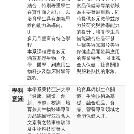
結合，特別著重學生
食品保健等專業領域
在實作面之能力，以
為主要發展重點，同
培育學生具有創新思
時提供多元教學並致
維的能力為導向。
力於研究與教學能力

的提升，培養學生具
多元且豐富有特色學
備能融合粧品研發、
程
生醫美容知識於美容
本系課程豐富多元，
保健產品開發與應用
涵蓋基礎生物、化
的專業特色 ，並重視
學、醫學，到應用生
全人保健，社會關懷
物科技及臨床醫學等
與服務熱忱的形象。
課程。
本學系秉持亞洲大學
培育具備以生命關
學科
『健康、關懷、創
懷、生物技術為基
意涵
新、卓越』校訓，培
礎，融合粧品、食
育兼具生物醫學專業
品、營養專業領域之
與品德操守並富含人
全能保健人才。
文素養之醫事檢驗師
及生物科技研發人