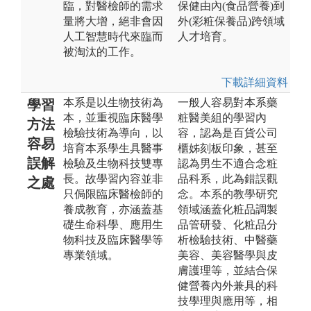
臨，對醫檢師的需求
保健由內(食品營養)到
量將大增，絕非會因
外(彩粧保養品)跨領域
人工智慧時代來臨而
人才培育。
被淘汰的工作。
下載詳細資料
本系是以生物技術為
一般人容易對本系藥
學習
本，並重視臨床醫學
粧醫美組的學習內
方法
檢驗技術為導向，以
容，認為是百貨公司
容易
培育本系學生具醫事
櫃姊刻板印象，甚至
誤解
檢驗及生物科技雙專
認為男生不適合念粧
長。故學習內容並非
品科系，此為錯誤觀
之處
只侷限臨床醫檢師的
念。本系的教學研究
養成教育，亦涵蓋基
領域涵蓋化粧品調製
礎生命科學、應用生
品管研發、化粧品分
物科技及臨床醫學等
析檢驗技術、中醫藥
專業領域。
美容、美容醫學與皮
膚護理等，並結合保
健營養內外兼具的科
技學理與應用等，相