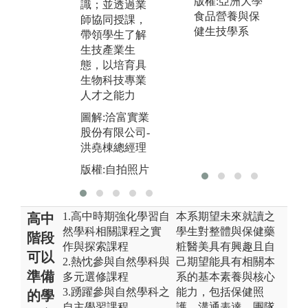
版權:亞洲大學
讓學生以生技
識；並透過業
題
食品營養與保
產業所需人才
師協同授課，
論
健生技學系
及現況，了解
帶領學生了解
合
所需技能，以
生技產業生
圖
提升學生學習
態，以培育具
學
力與就業力。
生物科技專業
人才之能力
版
圖解:A-PBL創
新課程競賽
圖解:洽富實業
股份有限公司-
版權:自拍照片
洪堯棟總經理
版權:自拍照片
1.高中時期強化學習自
本系期望未來就讀之
高中
然學科相關課程之實
學生對整體與保健藥
階段
作與探索課程
粧醫美具有興趣且自
可以
2.熱忱參與自然學科與
己期望能具有相關本
準備
多元選修課程
系的基本素養與核心
3.踴躍參與自然學科之
能力，包括保健照
的學
自主學習課程
護，溝通表達，團隊