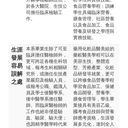
於各大醫院、生技公
食品營養學程：訓練
司擔任臨床檢驗工
學生具備臨床營養、
作。
膳食管理、社區營養
以及食品加工、食品
營養及研發之學理與
實務技能。
本系畢業生除了可至
藥用化粧品醫美組的
生涯
臨床擔任醫檢師外，
藥粧醫美學程可以在
發展
更可跨足各種生科領
美容生技、整體造
容易
域，報考生科相關研
型、芳療產業、化粧
誤解
究所，或擔任生技產
品研發等就業，更可
業嚴罰及檢驗人員，
以跨修食品營養學程
之處
或報考公職、鑑識人
學習食品加工、保健
員及學士後醫學系、
食品開發、營養學、
後中醫學系擔任醫
膳食管理等，學生畢
師。而臨床醫檢師的
業後具有美容乙級、
工作也絕非僅是驗
國考食品技師與營養
血、驗尿、驗大便；
師應考資格，生涯發
也因精準醫學時代來
展多元化，達到全人