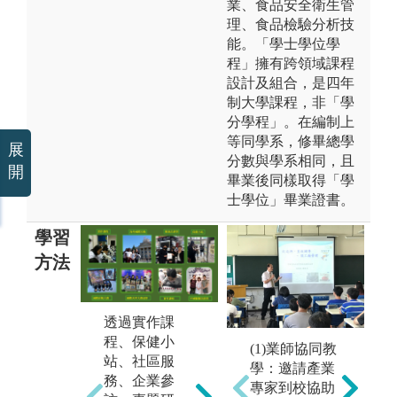
業、食品安全衛生管
理、食品檢驗分析技
能。「學士學位學
程」擁有跨領域課程
設計及組合，是四年
制大學課程，非「學
分學程」。在編制上
等同學系，修畢總學
展
分數與學系相同，且
開
畢業後同樣取得「學
士學位」畢業證書。
學習
方法
透過實作課
教導學生學習
重
程、保健小
化粧品學、芳
(1)業師協同教
健
站、社區服
香學、中醫美
學：邀請產業
關
務、企業參
容學、美容護
專家到校協助
忱