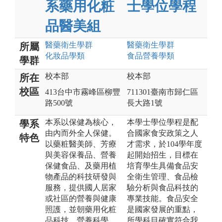
系藥用化粧
士學位學程
品醫美組
醫藥衛生
學群
醫藥衛生
學群
所屬
化妝品
學類
食品營養
學類
學群
校本部
校本部
所在
校區
413台中市霧峰區柳豐
711301臺南市歸仁區
路500號
長大路1號
本系以保健為核心，
本學士學位學程是配
學系
由內而外全人保健。
合國家食安政策之人
特色
以藥粧醫美師、芳療
才需求，於104學年度
與美容保養品、營養
起開始招生，目標在
保健食品、及藥用植
培育學生具備食品安
物產品的科技研發與
全衛生管理、食品檢
服務，提供國人居家
驗分析與食品科技的
或社區的營養與健康
專業技能。食品安全
照護，並朝藥用化粧
是國家發展的重點，
品科技、營養科學、
所學科目確實符合我