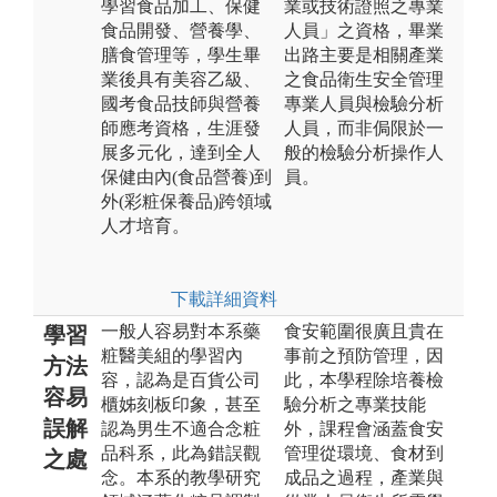
學習食品加工、保健
業或技術證照之專業
食品開發、營養學、
人員」之資格，畢業
膳食管理等，學生畢
出路主要是相關產業
業後具有美容乙級、
之食品衛生安全管理
國考食品技師與營養
專業人員與檢驗分析
師應考資格，生涯發
人員，而非侷限於一
展多元化，達到全人
般的檢驗分析操作人
保健由內(食品營養)到
員。
外(彩粧保養品)跨領域
人才培育。
下載詳細資料
一般人容易對本系藥
食安範圍很廣且貴在
學習
粧醫美組的學習內
事前之預防管理，因
方法
容，認為是百貨公司
此，本學程除培養檢
容易
櫃姊刻板印象，甚至
驗分析之專業技能
誤解
認為男生不適合念粧
外，課程會涵蓋食安
品科系，此為錯誤觀
管理從環境、食材到
之處
念。本系的教學研究
成品之過程，產業與