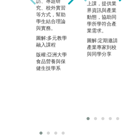
訪、專題研
膚彩粧與技
上課，提供業
色
究、校外實習
術、機能性化
界資訊與產業
等方式，幫助
粧品、醫學美
圖
動態，協助同
學生結合理論
容、化粧品調
與
學所學符合產
與實務。
製、化粧品分
系
業需求。
析檢驗等知
圖解:多元教學
版
圖解:定期邀請
識，幫助學生
融入課程
食
產業專家到校
結合理論與實
健
與同學分享
版權:亞洲大學
務，養成保健
食品營養與保
與化粧品產業
健生技學系
的核心能力。
圖解:化粧品調
製實驗口紅、
透明香皂及眼
影製作
版權:亞洲大學
食品營養與保
健生技學系