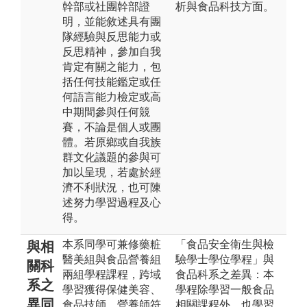
幹部或社團幹部證
析與食品科技方面。
明，並能敘述具有團
隊經驗與反思能力或
反思精神，參加自我
肯定有關之能力，包
括任何技能鑑定或任
何語言能力檢定或高
中期間參與任何競
賽，不論是個人或團
體。若原鄉或自我族
群文化議題的參與可
加以呈現，若處於經
濟不利狀況，也可陳
述努力學習過程及心
得。
本系同學可兼修藥粧
「食品安全衛生與檢
與相
醫美組與食品營養組
驗學士學位學程」與
關科
兩組學程課程，跨域
食品科系之差異：本
系之
學習獲得保健美容、
學程除學習一般食品
異同
食品技師、營養師符
相關課程外，也學習