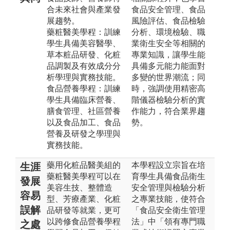
合未來社會與產業發
食品安全管理、食品
展趨勢。
風險評估、食品檢驗
藥粧醫美學程：訓練
分析、環境檢驗、職
學生具備美容醫學、
業衛生安全等相關的
草本粧品研發、化粧
專業知識，讓學生能
品調製及有效成分分
具備多元能力能面對
析學理與實務技能。
多變的世界潮流；同
食品營養學程：訓練
時，強調使用精密高
學生具備臨床營養、
階儀器檢驗分析的實
膳食管理、社區營養
作能力，符合業界趨
以及食品加工、食品
勢。
營養及研發之學理與
實務技能。
藥用化粧品醫美組的
本學程設立宗旨在培
生涯
藥粧醫美學程可以在
育學生具備食品衛生
發展
美容生技、整體造
安全管理與檢驗分析
容易
型、芳療產業、化粧
之專業技能，使符合
誤解
品研發等就業，更可
「食品安全衛生管理
以跨修食品營養學程
法」中「領有專門職
之處