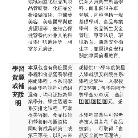
領域涵蓋化粧品調製
從業人員衛生所需學
品管研發、化粧品分
科，而非侷限在單一
析檢驗技術、中醫藥
領域，內容包括一般
美容、美容醫學與皮
基礎學科、食品專業
膚護理等，並結合保
學科、食品衛生安全
健營養內外兼具的科
管理、專業法規、環
技學理與應用等，相
境教育、職業安全衛
當多元廣泛。
生等，並重視食安相
關的專業倫理教育。
本系包含有藥粧醫美
💰提供115學年度繁星
學習
學程和食品營養學程
入學就讀安科院各系/
資源
兩組學程，本系同學
學程之學生，入學後
或補
兩組學程課程可跨組
前2學期，每學期核予
充說
選修，均可認抵為畢
獎學金5,000元，合計
業學分。學生透過本
1️⃣0️⃣,0️⃣0️⃣0️⃣元。💰
明
系安排之課程，可取
得美容師、食品技師
本學程畢業生可報考
和營養師考照資格，
專技人員高考「食品
同時養成具備第二或
技師」，可取得「食
第三專長，以利未來
品安全衛生管理法」