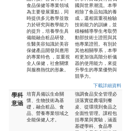
食品保健等專業領域
國與世界潮流。本學
為主要發展重點，同
程除了食品知識的養
時提供多元教學並致
成，還相當重視檢驗
力於研究與教學能力
技術能力的訓練，並
的提升，培養學生具
積極輔導學生考取勞
備能融合粧品研發、
動部技術士證照與其
生醫美容知識於美容
他專業證照。有別於
保健產品開發與應用
其他相關學系，本學
的專業特色 ，並重視
程更加強高階分析儀
全人保健，社會關懷
器的使用能力，來提
與服務熱忱的形象。
升學生的專業優勢與
競爭力。
下載詳細資料
培育具備以生命關
強調食品安全管理必
學科
懷、生物技術為基
須落實從農場到餐
意涵
礎，融合粧品、食
桌、從環境到食品之
品、營養專業領域之
全面性管理。課程包
全能保健人才。
括專業與實驗，涵蓋
基礎學科、食品專