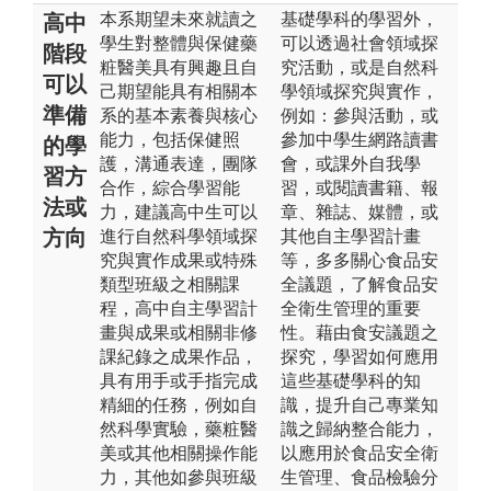
本系期望未來就讀之
基礎學科的學習外，
高中
學生對整體與保健藥
可以透過社會領域探
階段
粧醫美具有興趣且自
究活動，或是自然科
可以
己期望能具有相關本
學領域探究與實作，
準備
系的基本素養與核心
例如：參與活動，或
能力，包括保健照
參加中學生網路讀書
的學
護，溝通表達，團隊
會，或課外自我學
習方
合作，綜合學習能
習，或閱讀書籍、報
法或
力，建議高中生可以
章、雜誌、媒體，或
方向
進行自然科學領域探
其他自主學習計畫
究與實作成果或特殊
等，多多關心食品安
類型班級之相關課
全議題，了解食品安
程，高中自主學習計
全衛生管理的重要
畫與成果或相關非修
性。藉由食安議題之
課紀錄之成果作品，
探究，學習如何應用
具有用手或手指完成
這些基礎學科的知
精細的任務，例如自
識，提升自己專業知
然科學實驗，藥粧醫
識之歸納整合能力，
美或其他相關操作能
以應用於食品安全衛
力，其他如參與班級
生管理、食品檢驗分