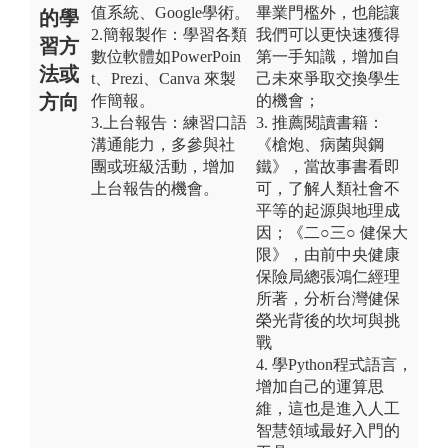
值系統、Google學術。
畢業門檻外，也能讓
的學
2.簡報製作：學習各類
我們可以更快速獲得
習方
數位軟體如PowerPoin
第一手知識，增加自
法或
t、Prezi、Canva 來製
己未來爭取交換學生
方向
作簡報。
的機會；
3.上台報告：練習口語
3. 推薦閱讀書籍：
溝通能力，多參與社
《槍炮、病菌與鋼
團或班級活動，增加
鐵》，當故事書看即
上台報告的機會。
可，了解人類社會不
平等的起源與地理成
因；《二○三○ 健保大
限》，由前中央健康
保險局總張鴻仁經理
所著，分析台灣健保
榮光背後的坎坷與挑
戰
4. 學Python程式語言，
增加自己的運算思
維，這也是進入人工
智慧領域最好入門的