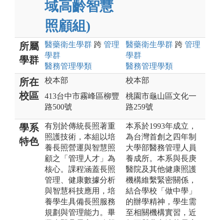
域高齡智慧
照顧組)
醫藥衛生
學群
跨
管理
醫藥衛生
學群
跨
管理
所屬
學群
學群
學群
醫務管理
學類
醫務管理
學類
校本部
校本部
所在
校區
413台中市霧峰區柳豐
桃園市龜山區文化一
路500號
路259號
有別於傳統長照著重
本系於1993年成立，
學系
照護技術，本組以培
為台灣首創之四年制
特色
養長照營運與智慧照
大學部醫務管理人員
顧之「管理人才」為
養成所。本系與長庚
核心。課程涵蓋長照
醫院及其他健康照護
管理、健康數據分析
機構維繫緊密關係，
與智慧科技應用，培
結合學校「做中學」
養學生具備長照服務
的辦學精神，學生需
規劃與管理能力。畢
至相關機構實習，近