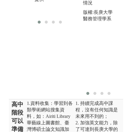
情況
版權:授課教師
提供
版權:長庚大學
醫務管理學系
1.資料收集：學習到各
1. 持續完成高中課
高中
類學術網站搜集資
程，沒有任何知識是
階段
料，如：Airiti Library
未來用不到的；
可以
華藝線上圖書館、臺
2. 加強英文能力，除
準備
灣博碩士論文知識加
了可達到長庚大學的