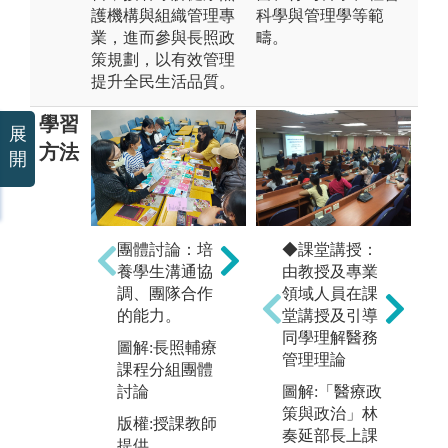
護機構與組織管理專
科學與管理學等範
業，進而參與長照政
疇。
策規劃，以有效管理
提升全民生活品質。
學習
展
方法
開
個
問題導向學習
團體討論：培
◆課堂講授：
養
(PBL)：以實務
養學生溝通協
由教授及專業
作
個案為例，培
調、團隊合作
領域人員在課
與
養學生分析與
的能力。
堂講授及引導
圖
自我解決問題
同學理解醫務
圖解:長照輔療
結
的能力。
管理理論
課程分組團體
進
圖解:分組討論
討論
圖解:「醫療政
發
分析問題解決
策與政治」林
版權:授課教師
版
方案
奏延部長上課
提供