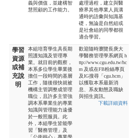
義與價值，並建構智
處理過程，建立與醫
慧照顧的工作能力。
療界其他專業人員溝
通時的語彙與知識基
礎，無論是自然組或
是社會組的同學都很
適合學習。
本組培育學生具長期
歡迎隨時瀏覽長庚大
學習
照護知識及管理專
學醫務管理學系網頁 h
資源
業。就目前的觀察，
ttp://www.cgu.edu.tw/hc
或補
本系多位學生畢業後
m 及或在FB粉絲專頁
充說
擔任一段時間的基層
及IG搜尋「cgu.hcm」
工作，隨後很快就被
以獲取本系最新消
明
機構主管調整成管理
息、系友動態及職缺
職位，且許多主管強
與招生資訊。
調本系畢業生的專業
下載詳細資料
知識與管理能力遠優
於一般照服員。此
外，本組學生皆能學
習「醫務管理」及
「公衛核心」專業學