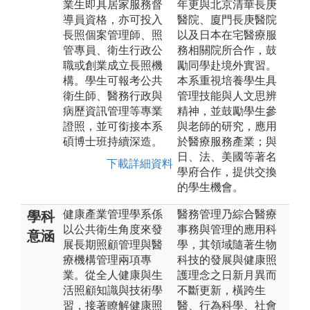
業生即具居家服務督
年更與北京清華長庚
導員資格，亦可投入
醫院、廈門長庚醫院
長照個案管理師、照
以及日本在宅醫療服
管專員、衛生行政公
務相關院所合作，鼓
職或創業成立長照機
勵同學赴境外實習。
構。學生可報考公共
本系重視培養學生具
衛生師、醫務行政與
管理技能與人文思辨
病歷資訊管理等專業
精神，並鼓勵學生參
證照，並可銜接本系
與老師的研究，應用
碩博士班持續深造。
於醫療服務產業；與
日、法、美國等著名
下載詳細資料
學府合作，提供交換
的學生機會。
健康產業管理學系係
醫務管理乃綜合醫療
學科
以公共衛生角度來發
事務與管理的應用科
意涵
展長期照顧管理與醫
學，其領域隨著生物
療機構管理兩項專
科技的發展與健康照
業。從全人健康與生
護理念之日新月異而
活照顧知識與技術學
不斷更新，橫跨生
習，接著瞭解健康照
醫、行為科學、社會