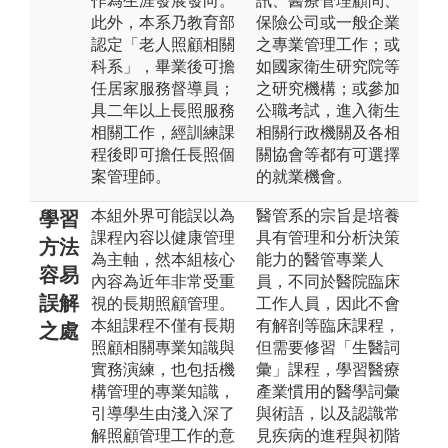
作為生涯發展發向。
訊、醫療管理顧問、
此外，本系乃教育部
保險公司或一般企業
認定「老人照顧相關
之專業管理工作；或
科系」，畢業後可擔
如國家衛生研究院等
任居家服務督導員；
之研究機構；或參加
具二年以上長照服務
公職考試，進入衛生
相關工作，經訓練課
相關行政機關及各相
程後即可擔任長照個
關協會等都有可選擇
案管理師。
的就業機會。
本組外界可能誤以為
醫管系的宗旨是培養
學習
課程內容以健康管理
具有管理和分析決策
方法
為主軸，然本組核心
能力的醫管專業人
容易
內容為近年非常受重
員，不同於醫院臨床
誤解
視的長期照顧管理。
工作人員，因此不會
本組課程不僅有長期
有解剖等臨床課程，
之處
照顧相關專業知識與
但需要修習「生醫詞
實務演練，也包括機
彙」課程，學習醫療
構管理的專業知識，
產業慣用的醫學詞彙
引導學生由淺入深了
與術語，以及認識常
解照顧管理工作的意
見疾病的進程與初階