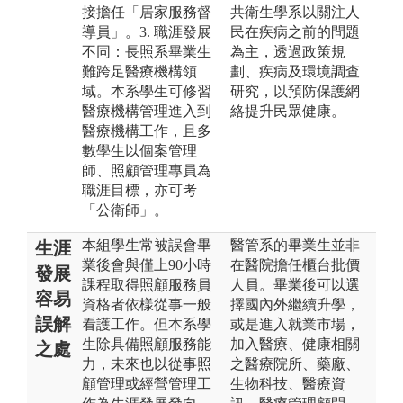
接擔任「居家服務督
共衛生學系以關注人
導員」。3. 職涯發展
民在疾病之前的問題
不同：長照系畢業生
為主，透過政策規
難跨足醫療機構領
劃、疾病及環境調查
域。本系學生可修習
研究，以預防保護網
醫療機構管理進入到
絡提升民眾健康。
醫療機構工作，且多
數學生以個案管理
師、照顧管理專員為
職涯目標，亦可考
「公衛師」。
本組學生常被誤會畢
醫管系的畢業生並非
生涯
業後會與僅上90小時
在醫院擔任櫃台批價
發展
課程取得照顧服務員
人員。畢業後可以選
容易
資格者依樣從事一般
擇國內外繼續升學，
誤解
看護工作。但本系學
或是進入就業市場，
生除具備照顧服務能
加入醫療、健康相關
之處
力，未來也以從事照
之醫療院所、藥廠、
顧管理或經營管理工
生物科技、醫療資