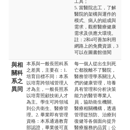
工具；
5. 當醫院志工，了解
醫院的架構與運作的
模式、病人的組成與
需求，觀察醫療健康
需求及供應大環境。
註：2和4可善加利用
網路上的免費資源，3
可以在圖書館借閱
本系與一般長照科系
每一個人從出生到死
與相
之差異，主要在：1.
亡都脫離不了醫院，
關科
培育目標不同：本系
醫務管理學系關注人
系之
以培育跨領域管理人
們的健康管理，培養
異同
才為主，一般長照系
具有管理和分析決策
以培育照顧技術人才
能力的醫管專業人
為主。學生可跨領域
員，協助衛生機關、
到公共衛生、醫療管
醫療相關機構，透過
理。2. 畢業即有管理
管理從預防、治療到
資格：本系通過教育
復健等各個面向提升
部認證，畢業後可直
醫療服務的品質；公