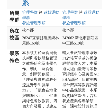
系
管理
學群
跨
遊憩運動
管理
學群
跨
遊憩運動
所屬
學群
學群
學群
餐旅管理
學類
餐旅管理
學類
校本部
校本部
所在
校區
26247宜蘭縣礁溪鄉林
242062 新北市新莊區
尾路160號
中正路510號
本系致力於蔬食廚藝
輔大餐旅管理學系致
學系
技術與餐飲服務管理
力於培育卓越的餐旅
特色
之教學研究及產學合
經營專業人才，本系
作。朝向「蔬食創
過去經由臺灣高等教
意、創新與創業」、
育評鑑中心及美國AC
「理論與實務課程分
PHA認證，目前剛獲
流提升學生就業
得台灣高等教育評鑑
力」、「蔬食在地化
中心品保認證。本系
與國際化」、「健康
師資陣容堅強，含括
與綠色餐飲教育」四
餐旅產業各專業領
個方向發展，以建立
域，課程設計兼顧理