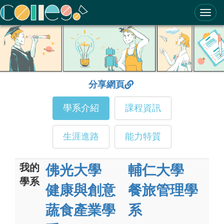
ColleGo! 大學選才與高中育才輔助系統
分享網頁
學系介紹
課程資訊
生涯進路
能力特質
我的
佛光大學
輔仁大學
學系
健康與創意
餐旅管理學
蔬食產業學
系