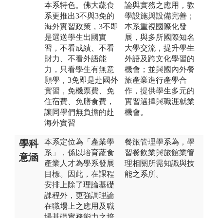
本系特色。佛大蔬食
論與實務之應用，教
系更推出3不與3免的
學設施與設備完善；
海外實習政策，3不即
本系重視國際化發
是選送學生出國實
展，與多所國際知名
習，不看成績、不看
大學交流，提升學生
財力、不看外語能
外語及跨文化學習的
力，只看學生有無意
機會；並與國內外餐
願學，3免即是赴國外
旅產業進行產學合
實習，免機票費、免
作，提供學生多元的
住宿費、免膳食費，
實習選擇與職涯就業
讓同學們無負擔的赴
機會。
海外實習
本系定位為「產業學
餐旅管理學系為，學
學科
系」，係以培育蔬食
習餐飲業與旅館業管
意涵
產業人才為學系發展
理相關所需知識與技
目標。因此，在課程
能之系所。
安排上除了理論基礎
課程外，更強調理論
在職場上之應用及職
場基礎實務能力之培