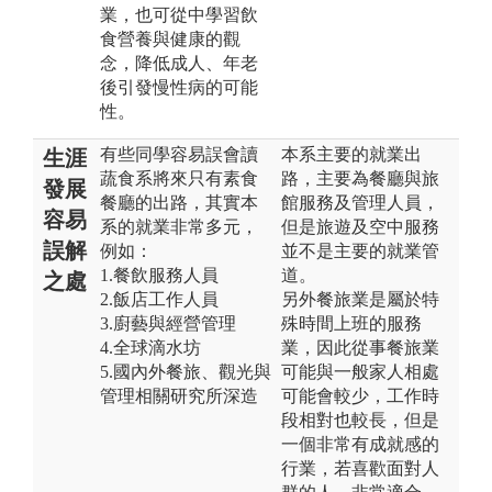
業，也可從中學習飲
食營養與健康的觀
念，降低成人、年老
後引發慢性病的可能
性。
有些同學容易誤會讀
本系主要的就業出
生涯
蔬食系將來只有素食
路，主要為餐廳與旅
發展
餐廳的出路，其實本
館服務及管理人員，
容易
系的就業非常多元，
但是旅遊及空中服務
誤解
例如：
並不是主要的就業管
1.餐飲服務人員
道。
之處
2.飯店工作人員
另外餐旅業是屬於特
3.廚藝與經營管理
殊時間上班的服務
4.全球滴水坊
業，因此從事餐旅業
5.國內外餐旅、觀光與
可能與一般家人相處
管理相關研究所深造
可能會較少，工作時
段相對也較長，但是
一個非常有成就感的
行業，若喜歡面對人