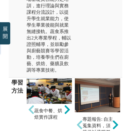
訓，進行理論與實務
課程分流設計，以提
升學生就業能力，使
學生畢業後能與就業
展
無縫接軌。蔬食系推
開
出2大專業學程，輔以
證照輔導，並鼓勵參
與廚藝競賽等學習活
動，培養學生們在廚
藝、烘焙、藥膳及飲
調等專業技術。
學習
方法
蔬食中餐、烘
焙實作課程
活
創新創業．體
專題報告: 自主
心
驗課程
蒐集資料，須