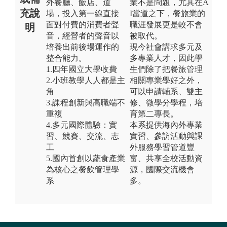
外餐廳、飯店、道
業不是問題，尤其在A
充說
場，投入第一線直接
I當道之下，餐旅業的
面對付費的消費者聲
職涯發展更是較不會
明
音，經營者的聲音以
被取代。
培養出前後場運作的
現今社會講求多元及
整合能力。
多專業人才，因此學
1.四年國立大學收費
生們除了把餐旅管理
2.小班教學人人都是主
相關專業學好之外，
角
可以申請輔系、雙主
3.課程創新與高職端不
修、微學分學程，培
重複
育第二專長。
4.多元國際體驗：實
本系提供海內外專業
習、競賽、交流、志
實習、參訪活動與課
工
外服務學習管道豐
5.國內首創以蔬食產業
富、共享全校活動資
為核心之餐飲管理學
源，國際交流機會
系
多。