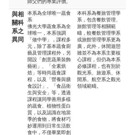
師父們的專業評價。
本系為全球唯一蔬食
本科系為餐旅管理學
與相
系
系，包含餐飲管理、
關科
佛光大學蔬食系為全
旅館管理等相關範
系之
球唯一，本系強調
疇，較餐飲管理學系
異同
「做中學」，課程多
或旅館管理學系更為
元，除了基本蔬食廚
廣，此外，休閒遊憩
藝及管理課程外，另
雖並不為本系主要核
開設「創意蔬果裝飾
心課程，但仍為本系
藝術」、「全素烘
必修課程，也有別於
焙」等時尚蔬食課
觀光系、旅遊系、休
程，以及「營養與膳
閒系、航空系之觀光
食設計」、「食品衛
領域範疇。
生與安全」等，透過
課程讓同學善用多樣
的蔬食、植物性蛋白
質，以及認識在地當
季的食物，將食材巧
妙運用到日常生活飲
食中，不僅畢業即創