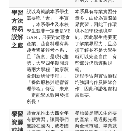
群的人，非常適合。
誤以為就讀本系學生
本系具有專業實習分
學習
需要吃「素」！事實
量多，由於為實際業
方法
上，本系學生及本校
界實習，因此工作環
容易
學生並非一定要是VE
境不如學校環境單
誤解
GAN，只要對於蔬食
純，因此學生需要更
產業、蔬食料理有興
了解業界壓力，且必
之處
趣者皆能報考本系，
須了解並不是大學生
且「蔬食」是現代趨
就可以完全自由，有
勢，大學四年期間透
些部分仍應遵照規
過兩大學程「健康蔬
範。
食創新研發學程」、
課程學習與實習過程
「餐飲服務與經營管
均強調合作及團隊合
理學程」修習，未來
作，因此和諧相處相
一定能學以致用發揮
當重要。
所長！
蔬食系推出大四全年
餐旅業是屬民生必要
學習
有薪實習，讓同學們
的產業，透過觀光導
資源
無論在國內，或者國
向全球市場。畢業就
或補