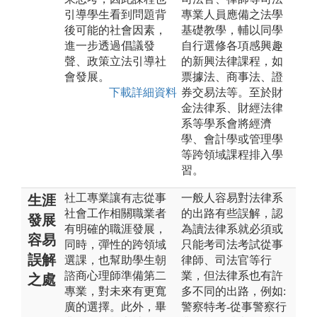
引導學生看到問題背
專業人員應備之法學
後可能的社會因素，
基礎教學，輔以同學
進一步透過倡議發
自行選修各項感興趣
聲、政策立法引導社
的新興法律課程，如
會發展。
票據法、商事法、證
下載詳細資料
券交易法等。至於財
金法律系、財經法律
系等學系會將經濟
學、會計學或管理學
等跨領域課程排入學
習。
社工專業讓有志從事
一般人容易對法律系
生涯
社會工作相關職業者
的出路有些誤解，認
發展
有明確的職涯發展，
為讀法律系就必須或
容易
同時，彈性的跨領域
只能考司法考試從事
誤解
選課，也幫助學生朝
律師、司法官等行
諮商心理師準備第二
業，但法律系也有許
之處
專業，對未來有更寬
多不同的出路，例如:
廣的選擇。此外，畢
警察特考-從事警察行