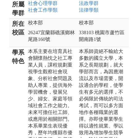
社會心理
學群
法政
學群
所屬
社會工作
學類
法律
學類
學群
校本部
校本部
所在
校區
26247宜蘭縣礁溪鄉林
338103 桃園市蘆竹區
尾路160號
開南路1號
本系主要在培育具社
本系師資絕不輸給大
學系
會關懷熱忱之社工專
多數的國立大學，本
特色
業人員，課程規劃重
系之長期規劃，就大
視學生觀察社會現
學部而言，為因應潮
象、分析社會問題及
流以及市場需要，開
助人專業，提供海外
設適合的學程，使學
學習機會，發展兒
生有多元的選擇，不
少、婦女、家庭等領
必侷限於傳統的司法
域社會工作之能力。
考試，而可以多方面
未來可擔任社工師、
地作各種職業的選
或應用於相關部門。
擇。亦即使畢業學生
本系畢業生表現優
得以適性就業、學以
秀，歷年均獲縣市優
致用為增加學生競爭