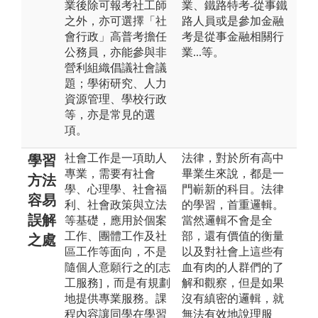
業後除可報考社工師
業、鐵路特考-從事鐵
之外，亦可選擇「社
路人員或是參加金融
會行政」高普考擔任
考是從事金融相關行
公務員，亦能參與非
業...等。
營利組織倡議社會議
題；學術研究、人力
資源管理、學校行政
等，亦是常見的選
項。
社會工作是一項助人
法律，對於所有高中
學習
專業，需要有社會
畢業生來說，都是一
方法
學、心理學、社會福
門嶄新的科目。法律
容易
利、社會政策與立法
的學習，首重邏輯。
誤解
等基礎，應用於個案
當然邏輯不會是全
工作、團體工作及社
部，還有價值的衡量
之處
區工作等面向，不是
以及對社會上這些有
隨個人意願行之的[志
血有肉的人群們的了
工服務]，而是有規劃
解和觀察，但是如果
地提供專業服務。課
沒有縝密的邏輯，就
程內容讓同學在學習
無法有效地說理服