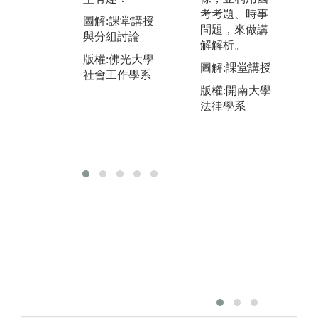
區
考考題、時事
版權:佛光大學
圖解:課堂講授
習
問題，來做講
社會工作學系
與分組討論
經
解解析。
版權:佛光大學
圖
圖解:課堂講授
社會工作學系
人
版權:開南大學
構
法律學系
動
版
社