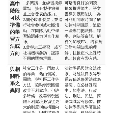
1.多閱讀，並練習摘錄
可培養良好的閱讀、
高中
重點，提升製作簡報
抽象推理能力、語文
階段
並上台發表的能力。
書寫與應用能力，亦
可以
2.關心時事發展，並進
可利用閒暇時間了解
準備
行社會參與或社團活
法律相關議題，追蹤
動，在團隊活動中學
一些專門把法律、釋
的學
習協調能力與合作精
字、判決等白話、解
習方
神。
釋的IG或FB，培養自
法或
3.參與志工學習、或至
己對相關知識的理
方向
社福機構參訪，認識
解，往後正式上課時
不同的弱勢群體。
也比較會有帶入感。
社會工作是一門助人
法律學系與財金法律
與相
的專業，藉由個案、
系、財經法律系等學
關科
團體、與社區工作等
系皆係以修習法律為
系之
方法，協助弱勢團體
基礎，在必修課程
異同
改善不利處境。但許
中，如憲法、行政
多時候，改善弱勢團
法、刑法、民法、商
體不利處境必須從更
法或域皆有修習。惟
大的制度與結構面向
法律學系教學著重於
來思考，因此課程也
司法官、律師等司法