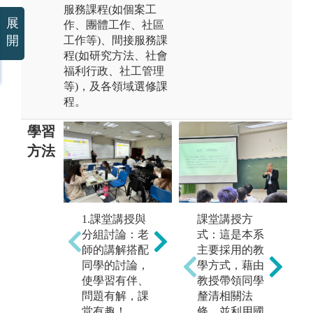
服務課程(如個案工
展
作、團體工作、社區
開
工作等)、間接服務課
程(如研究方法、社會
福利行政、社工管理
等)，及各領域選修課
程。
學習
方法
2.上機實作：
課堂講授方
1.課堂講授與
結合生成式AI
式：這是本系
分組討論：老
於課堂學習、
主要採用的教
師的講解搭配
運用統計軟體
學方式，藉由
同學的討論，
分析調查調查
3
教授帶領同學
使學習有伴、
結果等
習
釐清相關法
問題有解，課
圖解:上機實作
福
條，並利用國
堂有趣！