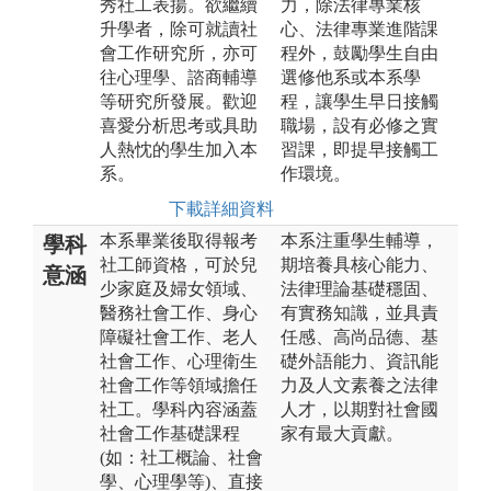
秀社工表揚。欲繼續
力，除法律專業核
升學者，除可就讀社
心、法律專業進階課
會工作研究所，亦可
程外，鼓勵學生自由
往心理學、諮商輔導
選修他系或本系學
等研究所發展。歡迎
程，讓學生早日接觸
喜愛分析思考或具助
職場，設有必修之實
人熱忱的學生加入本
習課，即提早接觸工
系。
作環境。
下載詳細資料
本系畢業後取得報考
本系注重學生輔導，
學科
社工師資格，可於兒
期培養具核心能力、
意涵
少家庭及婦女領域、
法律理論基礎穩固、
醫務社會工作、身心
有實務知識，並具責
障礙社會工作、老人
任感、高尚品德、基
社會工作、心理衛生
礎外語能力、資訊能
社會工作等領域擔任
力及人文素養之法律
社工。學科內容涵蓋
人才，以期對社會國
社會工作基礎課程
家有最大貢獻。
(如：社工概論、社會
學、心理學等)、直接