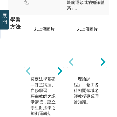
之。
於航運領域的知識體
系」。
展
學習
開
方法
未上傳圖片
未上傳圖片
未上傳圖片
奠定法學基礎
實務應用－業
「理論課
實
—課堂講授、
師授課
程」：藉由各
內
自修學習
法學屬於高度
科相關領域老
所
藉由教師之課
實用性之學
師教授專業理
之
堂講授，建立
科，在財經法
論知識。
本
學生對法學之
領域中，本系
作
知識邏輯架
藉由豐富之產
託