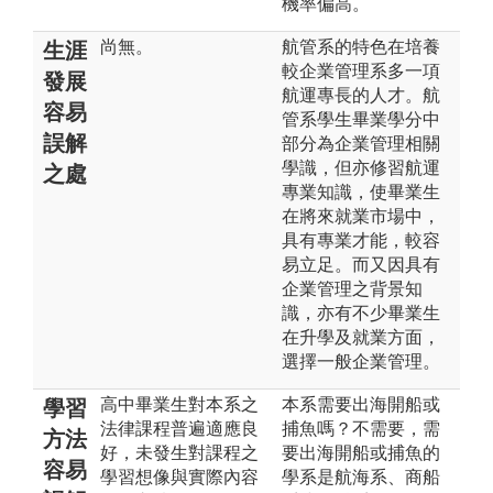
機率偏高。
尚無。
航管系的特色在培養
生涯
較企業管理系多一項
發展
航運專長的人才。航
容易
管系學生畢業學分中
誤解
部分為企業管理相關
學識，但亦修習航運
之處
專業知識，使畢業生
在將來就業市場中，
具有專業才能，較容
易立足。而又因具有
企業管理之背景知
識，亦有不少畢業生
在升學及就業方面，
選擇一般企業管理。
高中畢業生對本系之
本系需要出海開船或
學習
法律課程普遍適應良
捕魚嗎？不需要，需
方法
好，未發生對課程之
要出海開船或捕魚的
容易
學習想像與實際內容
學系是航海系、商船