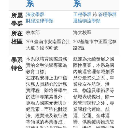
系
系
法政
學群
工程
學群
跨
管理
學群
所屬
財經法律
學類
運輸物流
學類
學群
校本部
海大校區
所在
校區
709 臺南市安南區台江
202基隆市中正區北寧
大道 3 段 600 號
路2號
本系以培育國際最務
航運為永續發展之國
學系
實的金融法學專家為
際性產業，本系為國
特色
教育目標。
內航運管理領域創系
在課程安排上由中信
歷史最悠久之系，畢
法務人員精心設計務
業校友在航運、港
實課程，除培養學生
埠、物流及學術界等
的法律專業素養外，
領域表現傑出。除一
更融入國際元素與財
般管理課程之外，專
經元素，而強化財經
業課程含運輸、航
法、經貿法及銀行法
運、空運、全球運
等領域的專業養成，
籌、供應鏈與物流管