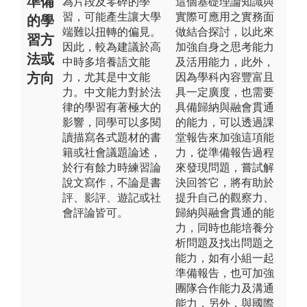
準備
為片段及零碎的學
這個基礎理論知識與
習，可能產生讓大學
實際可應用之實務面
的學
端難以扭轉的偏見。
做結合探討，以此來
習方
因此，較為建議於高
加強自身之思考能力
法或
中時多培養語文能
及活用能力，此外，
方向
力，尤其是中文能
因為學科內容豐富且
力。中文能力對於法
具一定廣度，也需要
律的學習有著極大的
具備歸納與融會貫通
影響，同學可以多閱
的能力，可以透過課
讀描寫各式題材的書
堂報告來加強這項能
籍或社會議題論述，
力，從準備報告過程
於行有餘力時練習論
來發現問題，嘗試解
說文寫作，不論是書
決回答它，將有助於
評、影評、遊記或社
提升自己的觀察力、
會評論皆可。
歸納與融會貫通的能
力，同時也能培養分
析問題及找出問題之
能力，如有小組一起
準備報告，也可加強
團隊合作能力及溝通
能力，另外，與國際