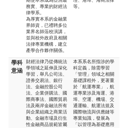
期使本系成為亞洲最
理、港埠、海商法律
務實、專業的財經法
等。
律學系。
為厚實本系的金融業
界師資，已禮聘多位
業界名師蒞校演講，
並與校外政府及相關
法律專業機構，建立
產學合作夥伴關係。
財經法律乃從傳統法
本系系名所指涉的學
學科
學領域之延伸及深化
科定義，除需學習
意涵
學習，舉凡公司法、
「管理」領域之相關
證券交易法、銀行
基礎課程外，更著重
法、金融控股公司
於「航運專業」，航
法、企業併購法、國
運專業涉及海運、港
際商事法、國際貿易
埠、空運、機場、交
法及兩岸金融法所有
通運輸、航運法規及
與企業組織之商業活
國際物流與供應鏈等
動、金融市場及衍生
專業知識，發展為
性金融商品規範皆屬
「以管理為基礎應用