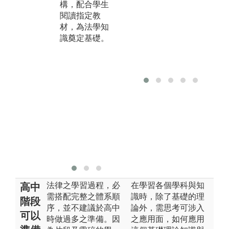
構，配合學生
學合作夥伴中
作
閱讀指定教
國信託資源，
供
材，為法學知
邀請業師授
公
識奠定基礎。
課，透過業師
保
介紹實務運作
業
及爭議問題解
亦
決方法，給予
所
學生結合理論
執
與實務之務實
單
課程。
課
利
融
踏
準
法律之學習過程，必
在學習各個學科與知
高中
需搭配完整之體系順
識時，除了基礎的理
階段
序，並不建議於高中
論外，需思考可涉入
可以
時做過多之準備。因
之應用面，如何應用