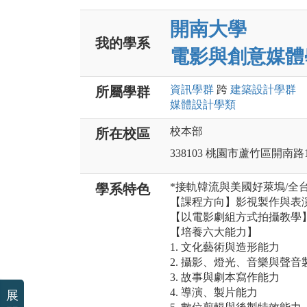
開南大學
我的學系
電影與創意媒體
資訊
學群
跨
建築設計
學群
所屬學群
媒體設計
學類
校本部
所在校區
338103 桃園市蘆竹區開南路
*接軌韓流與美國好萊塢/全
學系特色
【課程方向】影視製作與表
【以電影劇組方式拍攝教學
【培養六大能力】
1. 文化藝術與造形能力
2. 攝影、燈光、音樂與聲音
3. 故事與劇本寫作能力
4. 導演、製片能力
展