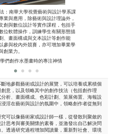
 為本系最主要的學習方式之
操作法：南華大學視覺藝術與設計學系課
【舉行影展與鼓勵
(2)參訪
基礎知識後，實際組成拍攝劇
專業與應用，除藝術與設計理論外，
每學期會進行三次
務與理論
法與專業分工，並採用系上所
文創與數位設計等實作課程，包括手
作品進行評論與指
或校外教
設備，來進行拍攝的工作。從
數位軟體操作，訓練學生有關形態描
各大小影展磨練技
前專業，
行階段、後製剪接等完整呈現
劃、畫面構成與文本設計等創作能
作品。照片為今年
考創意靈
電影拍攝為主，並涉獵業界非
以參與校內外競賽，亦可增加畢業學
影比賽第三名的頒
圖解:本
MV製作專業。
與創業力。
同學們創作水墨畫時的專注神情
過不斷地參觀藝術或設計的展覽，可以培養或累積個
與創意，以及領略其中的創作技法（包括創作理
式分析、畫面構成、色彩計劃、策展佈置、海報設
漸浸淫在藝術與設計的氛圍中，領略創作者從無到
題研究可以像藝術家或設計師一樣，從發散到聚斂的
設計思考與審美關懷的素養，並激發出自己解決問
力。透過研究過程增加閱讀量，重新對社會、環境