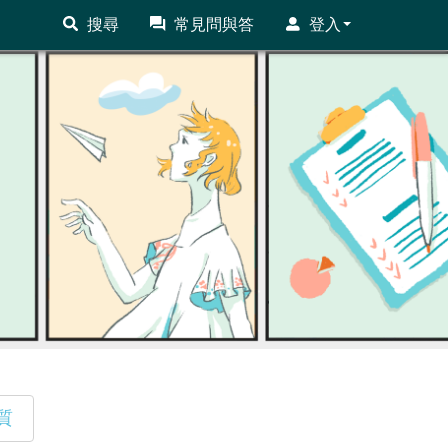
搜尋
常見問與答
登入
質