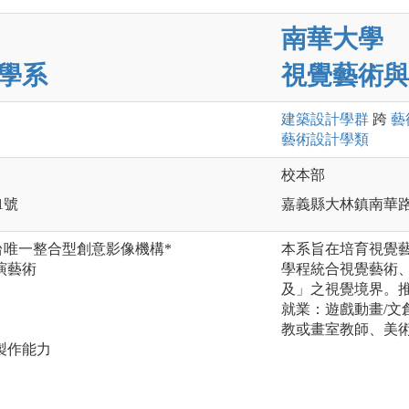
南華大學
學系
視覺藝術與
建築設計
學群
跨
藝
藝術設計
學類
校本部
1號
嘉義縣大林鎮南華路
台唯一整合型創意影像機構*
本系旨在培育視覺
演藝術
學程統合視覺藝術
】
及」之視覺境界。
就業：遊戲動畫/文
教或畫室教師、美
製作能力