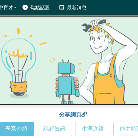
中育才
焦點話題
最新消息
分享網頁
學系介紹
課程資訊
生涯進路
能力特