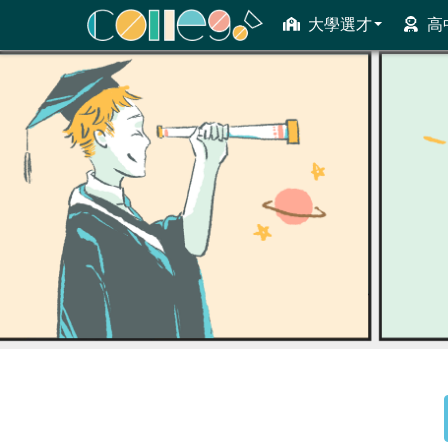
大學選才
高
ColleGo! 大學選才與高中育才輔助系統