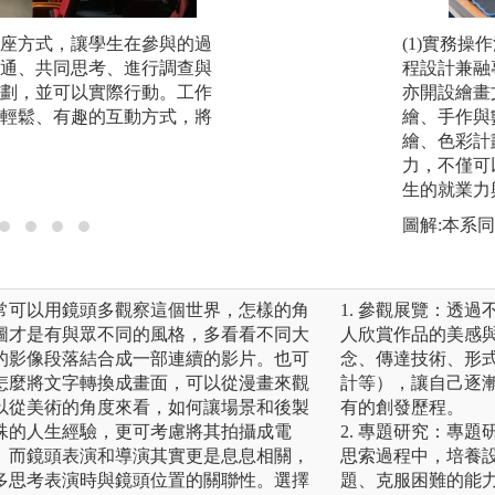
座方式，讓學生在參與的過
【電影實務拍攝】
(1)實務
通、共同思考、進行調查與
一，藉由上課學得
程設計兼融
劃，並可以實際行動。工作
組，以好萊塢的手
亦開設繪畫
輕鬆、有趣的互動方式，將
提供之電影級專業
繪、手作與
前期規劃、拍攝執
繪、色彩計
一部作品。本系以
力，不僅可
常需要的廣告片與
生的就業力
圖解:本系
常可以用鏡頭多觀察這個世界，怎樣的角
1. 參觀展覽：透
圖才是有與眾不同的風格，多看看不同大
人欣賞作品的美感
的影像段落結合成一部連續的影片。也可
念、傳達技術、形
怎麼將文字轉換成畫面，可以從漫畫來觀
計等），讓自己逐
以從美術的角度來看，如何讓場景和後製
有的創發歷程。
殊的人生經驗，更可考慮將其拍攝成電
2. 專題研究：專
。而鏡頭表演和導演其實更是息息相關，
思索過程中，培養
多思考表演時與鏡頭位置的關聯性。選擇
題、克服困難的能