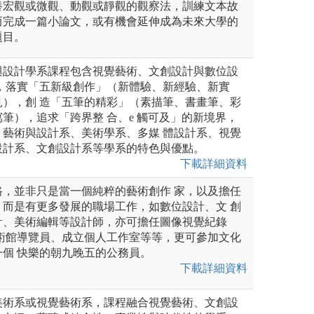
養宏觀或微觀、動觀或靜觀的觀察法，訓練文本故
而完成一篇小論文，或有機會延伸成為未來大學的
題目。
與設計學系課程包含視覺藝術、文創設計與數位設
域，落實「五新級創作」（新體驗、新經驗、新實
見），創 造「五筆的精彩」（素描筆、書畫筆、彩
筆），追求「跨界整 合、e 觸可及」的新境界，
、藝術與設計系、美術學系、多媒 體設計系、視覺
設計系、文創設計系等學系的特色與優點。
下載詳細資料
路，並非只是當一個純粹的藝術創作 家，以及擔任
，而是有更多發展的職場工作，如數位設計、文 創
計、美術編輯等設計師，亦可擔任圖像視覺紀錄
美術館導覽員、成立個人工作室等等，更可參加文化
個 快樂的朝九晚五的公務員。
下載詳細資料
美術系或視覺藝術系，課程融合視覺藝術、文創設