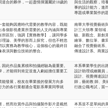
同道合的夥伴，一起盡情揮灑屬於18歲的
與生活的觀察，培
事的設計能力，進
專題或畢業製作的
一套能夠因應時代需要的教學內容，既能
南華大學視覺藝術
出各個影視產業所需要的人文內涵與專業
計三大領專 業領
有所區別，強調【實務教學】，讓同學多
驗、新觀念、新創
影理論、美學的形而上探究，但也不輕忽
繪筆、數位筆、書寫
切以實務為教學核心，這個核心的最終目
融合了視覺藝術系
表演與數位技術的整合。​
傳達設計系、商業
，因此作品集累積和拍攝經驗為最重要。
本系畢業學生的出
學，才能得到肯定並進入劇組擔任重要工
設計助理或繪圖員
設計、視覺傳達設
業能發展，校友在畢業後的發展方向多
師，藝術教 師、
行力的各行業都適合電影系畢業同學就
行政公職考試，當一
憬，然而欣賞作品與拍攝製作影片是截然
本系並不是單純的