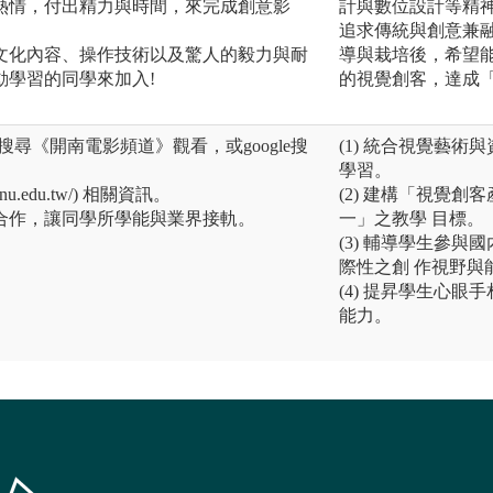
熱情，付出精力與時間，來完成創意影
計與數位設計等精
追求傳統與創意兼
文化內容、操作技術以及驚人的毅力與耐
導與栽培後，希望
動學習的同學來加入!
的視覺創客，達成
上搜尋《開南電影頻道》觀看，或google搜
(1) 統合視覺藝
學習。
knu.edu.tw/) 相關資訊。
(2) 建構「視覺
合作，讓同學所學能與業界接軌。
一」之教學 目標。
(3) 輔導學生參
際性之創 作視野與
(4) 提昇學生心
能力。