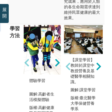
究成果，應用於人類
的各生命期需求達到
展
維持民眾健康的最大
開
效果。
學習
方法
客
床
E
【課堂學習】
團體客觀性結
教師於課堂中
構式臨床技能
教授營養及基
測驗GOSCE
圖
礎醫學相關知
式
體驗學習
識。
（
圖解:團體客觀
圖解:課堂學習
性結構式臨床
版
圖解:高齡者生
技能測驗GOS
暨
版權:臺北醫學
活模擬體驗
CE
系
大學保健營養
版權:高齡健康
學系
版權:高齡健康