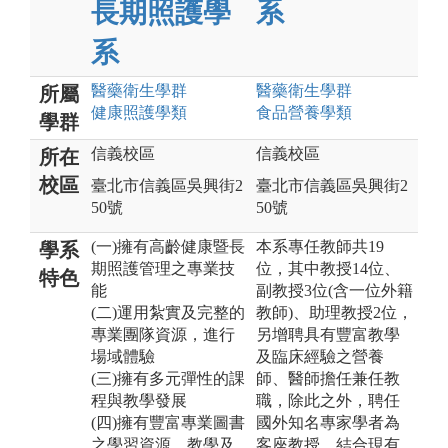
長期照護學
系
系
醫藥衛生
學群
醫藥衛生
學群
所屬
健康照護
學類
食品營養
學類
學群
信義校區
信義校區
所在
校區
臺北市信義區吳興街2
臺北市信義區吳興街2
50號
50號
(一)擁有高齡健康暨長
本系專任教師共19
學系
期照護管理之專業技
位，其中教授14位、
特色
能
副教授3位(含一位外籍
(二)運用紮實及完整的
教師)、助理教授2位，
專業團隊資源，進行
另增聘具有豐富教學
場域體驗
及臨床經驗之營養
(三)擁有多元彈性的課
師、醫師擔任兼任教
程與教學發展
職，除此之外，聘任
(四)擁有豐富專業圖書
國外知名專家學者為
之學習資源、教學及
客座教授，結合現有