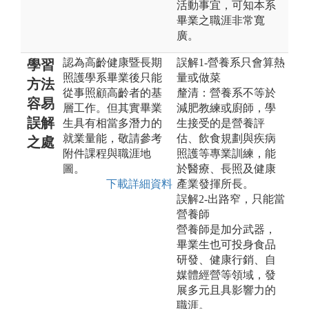
活動事宜，可知本系
畢業之職涯非常寬
廣。
認為高齡健康暨長期
誤解1-營養系只會算熱
學習
照護學系畢業後只能
量或做菜
方法
從事照顧高齡者的基
釐清：營養系不等於
容易
層工作。但其實畢業
減肥教練或廚師，學
誤解
生具有相當多潛力的
生接受的是營養評
就業量能，敬請參考
估、飲食規劃與疾病
之處
附件課程與職涯地
照護等專業訓練，能
圖。
於醫療、長照及健康
下載詳細資料
產業發揮所長。
誤解2-出路窄，只能當
營養師
營養師是加分武器，
畢業生也可投身食品
研發、健康行銷、自
媒體經營等領域，發
展多元且具影響力的
職涯。