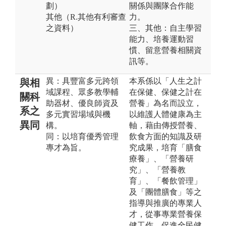
劃）
關係與團隊合作能
其他（R.其他有利審查
力。
之資料）
三、其他：自主學習
能力、培養運動習
慣、留意營養相關資
訊等。
異：具豐富多元跨領
本系係以「人生之計
與相
域課程、眾多教學輔
在保健、保健之計在
關科
助器材、優良師資及
營養」為名而設立，
系之
多元實習場域與機
以維護人體健康為主
異同
構。
軸，藉由傳授營養、
同：以培育優秀管理
飲食方面的知識及研
專才為旨。
究成果，培育「膳食
療養」、「營養研
究」、「營養教
育」、「餐飲管理」
及「團體膳食」等之
指導與推廣的專業人
才，從事專業營養保
健工作，促進全民健