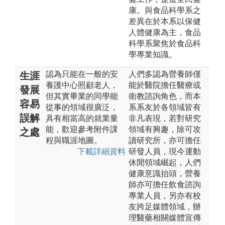
康。與食品科學系之
差異在於本系以保健
人體健康為主，食品
科學系聚焦於食品科
學專業知識。
認為只能在一般的安
人們多認為營養師僅
生涯
養護中心照顧老人，
能於醫院擔任醫療或
發展
但其實畢業的同學能
衛教諮詢角色，而本
容易
從事的領域很廣泛，
系系友於各領域皆有
誤解
具有相當高的就業量
非凡表現，若對研究
能，歡迎參考附件課
領域有興趣，除可攻
之處
程與職涯地圖。
讀研究所，亦可擔任
下載詳細資料
研發人員，現今運動
休閒領域崛起，人們
健康意識抬頭，營養
師亦可擔任飲食諮詢
專業人員，另亦有校
友跨足媒體領域，辦
理醫藥相關媒體宣傳