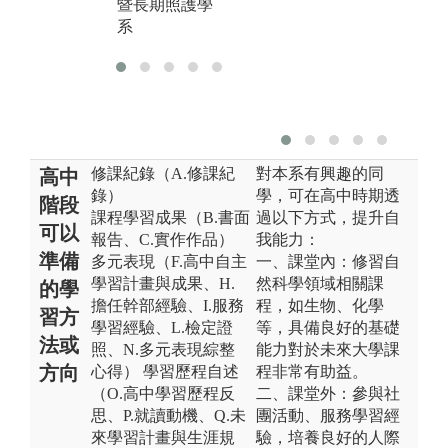
暨長期照護學
暨長期照護學
系
系
修課紀錄（A.修課紀
對本系有興趣的同
高中
錄）
學，可在高中時期透
階段
課程學習成果（B.書面
過以下方式，提升自
可以
報告、C.實作作品）
我能力：
準備
多元表現（F.高中自主
一、課堂內：修習自
學習計畫與成果、H.
然科學領域相關課
的學
擔任幹部經驗、I.服務
程，如生物、化學
習方
學習經驗、L.檢定證
等，具備良好的基礎
法或
照、N.多元表現綜整
能力對於未來大學課
方向
心得） 學習歷程自述
程非常有助益。
（O.高中學習歷程反
二、課堂外：參與社
思、P.就讀動機、Q.未
團活動、服務學習經
來學習計畫與生涯規
驗，培養良好的人際