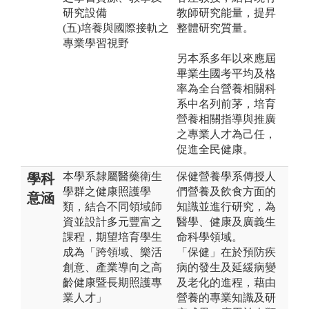
研究設備
教師研究能量，提昇
(五)培養與國際接軌之
整體研究質量。
專業學習視野
另本系多年以來應屆
畢業生國考平均及格
率為全台營養相關科
系中名列前茅，培育
營養相關指導與推廣
之專業人才為己任，
促進全民健康。
本學系隸屬醫藥衛生
保健營養學系傳授人
學科
學群之健康照護學
們營養及飲食方面的
意涵
類，結合不同領域師
知識並進行研究，為
資並設計多元豐富之
醫學、健康及廣義生
課程，期望培育學生
命科學領域。
成為「跨領域、樂活
「保健」在於預防疾
創意、產業導向之高
病的發生及延緩病變
齡健康暨長期照護專
及老化的進程，藉由
業人才」
營養的專業知識及研