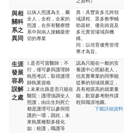
之資料）
以病人照護為主，屬
異：具豐富多元跨領
與相
全人，全程，全家的
域課程、眾多教學輔
關科
照護，在所有醫療體
助器材、優良師資及
系之
系中與病人接觸最密
多元實習場域與機
異同
切的專業
構。
同：以培育優秀管理
專才為旨。
1.是否可當醫師：不
認為只能在一般的安
生涯
行，僅可參與護理師
養護中心照顧老人，
發展
執照考試，取得護理
但其實畢業的同學能
容易
師執業資格
從事的領域很廣泛，
誤解
2.未來出路是否只能在
具有相當高的就業量
醫院：護理強調全人
能，歡迎參考附件課
之處
照護，由出生到死亡
程與職涯地圖。
都是護理可以參與照
下載詳細資料
護的一環，因此，未
來執業種類多樣化
如：校護，職護等