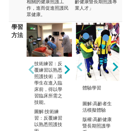
相關的健康照護工
齡健康暨長期照護專
作，進而促進照護民
業人才」
眾健康。
學習
方法
技術練習：反
溝通互動法：
觀
覆練習以熟悉
藉由與人互
被
照護技術，讓
動，溝通學習
生
學生在進入臨
評估需求及展
事
體驗學習
床前，得以學
現與自我評值
好
習臨床所需之
習得知能
字
技能。
圖解:高齡者生
圖解:背誦法：
圖
活模擬體驗
圖解:技術練
熟記基礎與專
C
版
習：反覆練習
業知能
版權:高齡健康
大
以熟悉照護技
暨長期照護學
版權:臺北醫學
術