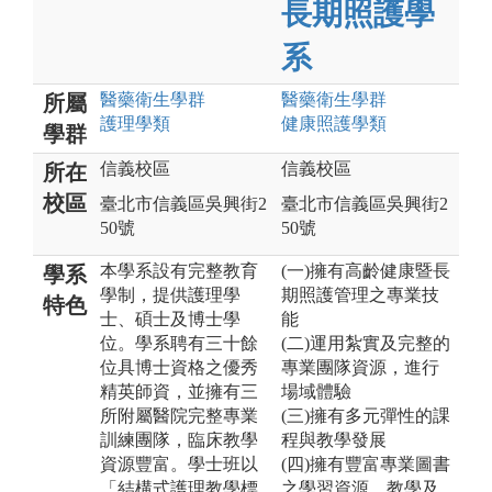
長期照護學
系
醫藥衛生
學群
醫藥衛生
學群
所屬
護理
學類
健康照護
學類
學群
信義校區
信義校區
所在
校區
臺北市信義區吳興街2
臺北市信義區吳興街2
50號
50號
本學系設有完整教育
(一)擁有高齡健康暨長
學系
學制，提供護理學
期照護管理之專業技
特色
士、碩士及博士學
能
位。學系聘有三十餘
(二)運用紮實及完整的
位具博士資格之優秀
專業團隊資源，進行
精英師資，並擁有三
場域體驗
所附屬醫院完整專業
(三)擁有多元彈性的課
訓練團隊，臨床教學
程與教學發展
資源豐富。學士班以
(四)擁有豐富專業圖書
「結構式護理教學標
之學習資源、教學及