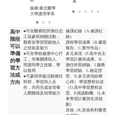
系
大學護理學系
版權:臺北醫學
大學護理學系
●可在醫療院所擔任志
修課紀錄（A.修課紀
高中
工或參與相關活動，
錄）
階段
觀察並學習照顧他人
課程學習成果（B.書面
可以
之技術及能力
報告、C.實作作品）
準備
●可在學校健康中心打
多元表現（F.高中自主
工，培養關懷助人、
學習計畫與成果、H.
的學
照護同學之技能，學
擔任幹部經驗、I.服務
習方
以致用
學習經驗、L.檢定證
法或
●可參與班級活動擔任
照、N.多元表現綜整
方向
幹部，學習與人合
心得） 學習歷程自述
作，共同完成並培養
（O.高中學習歷程反
人際關係及領導能力
思、P.就讀動機、Q.未
來學習計畫與生涯規
劃）
其他（R.其他有利審查