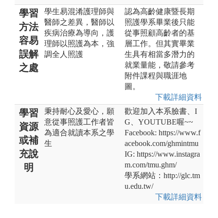
學生易混淆護理師與
認為高齡健康暨長期
學習
醫師之差異，醫師以
照護學系畢業後只能
方法
疾病治療為導向，護
從事照顧高齡者的基
容易
理師以照護為本，強
層工作。但其實畢業
誤解
調全人照護
生具有相當多潛力的
就業量能，敬請參考
之處
附件課程與職涯地
圖。
下載詳細資料
秉持耐心及愛心，願
歡迎加入本系臉書、I
學習
意從事照護工作者皆
G、YOUTUBE喔~~
資源
為適合就讀本系之學
Facebook: https://www.f
或補
生
acebook.com/ghmintmu
充說
IG: https://www.instagra
m.com/tmu.ghm/
明
學系網站：http://glc.tm
u.edu.tw/
下載詳細資料