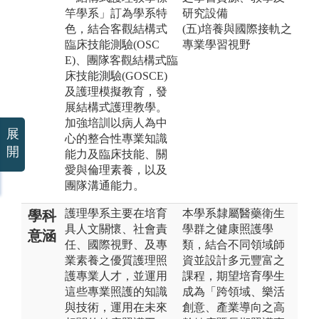
竿學系」訂為學系特
研究設備
色，結合客觀結構式
(五)培養與國際接軌之
臨床技能測驗(OSC
專業學習視野
E)、團隊客觀結構式臨
床技能測驗(GOSCE)
及護理模擬教育，發
展結構式護理教學。
加強培訓以病人為中
展
心的整合性專業知識
開
能力及臨床技能、關
愛與倫理素養，以及
團隊溝通能力。
護理學系主要在培育
本學系隸屬醫藥衛生
學科
具人文關懷、社會責
學群之健康照護學
意涵
任、國際視野、及專
類，結合不同領域師
業素養之優質護理照
資並設計多元豐富之
護專業人才，並運用
課程，期望培育學生
這些專業照護的知識
成為「跨領域、樂活
與技術，運用在未來
創意、產業導向之高