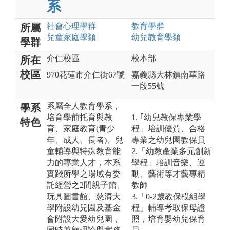
系
社會心理
學群
教育
學群
所屬
兒童家庭
學類
幼兒教育
學類
學群
介仁校區
校本部
所在
校區
970花蓮市介仁街67號
嘉義縣大林鎮南華路
一段55號
系屬全人教育學系，
學系
培育學前托育與教
1. ｢幼兒教保專業學
特色
育、家庭教育(青少
程」培訓優質、合格
年、成人、長者)、兒
專業之幼兒園教保員
童輔導與特殊教育能
2.「幼教產業多元創新
力的專業人才，本系
學程」培訓音樂、運
實踐所學之場域有委
動、藝術等才藝專精
託經營之2間親子館、
教師
玩具圖書館、慈濟大
3.「0-2歲教保模組學
學附設幼兒園及基金
程」輔導考取保母證
會附設大愛幼兒園，
照，培育嬰幼兒保育