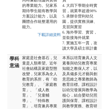
同時兼顧理論與實務
員
的專業能力。兒家系
4. 大四下學期全時實
期待學生能有教學與
習，就業率超過98%
方案設計能力，以及
5. 承辦非營利幼兒
團體合作統整運用的
園，提供實務演練、
能力。
見習與實習
6. 海外學習、實習，
下載詳細資料
並銜接海外就業
7. 實施五年一貫，攻
讀大學及碩士班計畫
家庭是社會基石，兒
本系以培育兼具人文
學科
童是人類希望。近年
素養與幼兒教育專業
意涵
社會結構及家庭型態
知能之教保人才，以
改變，兒家系為全人
及具備多元才藝與創
教育的系所，有「幼
意思維之專業教師為
兒教育」、「家庭教
教育目標。課程設計
育」、「成人教
以幼兒發展與教學為
育」、「兒童輔
核心，結合嬰幼兒照
導」、「特殊教
護與保育、課程設計
育」，培育兼具專業
與教學實務、教育研