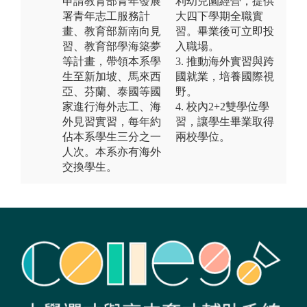
申請教育部青年發展
利幼兒園經營，提供
署青年志工服務計
大四下學期全職實
畫、教育部新南向見
習。畢業後可立即投
習、教育部學海築夢
入職場。
等計畫，帶領本系學
3. 推動海外實習與跨
生至新加坡、馬來西
國就業，培養國際視
亞、芬蘭、泰國等國
野。
家進行海外志工、海
4. 校內2+2雙學位學
外見習實習，每年約
習，讓學生畢業取得
佔本系學生三分之一
兩校學位。
人次。本系亦有海外
交換學生。