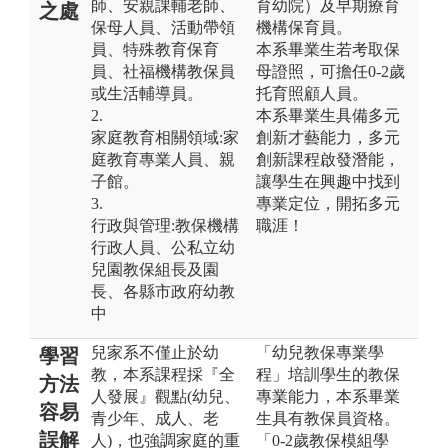
師、安親課輔老師、
育幼院）及早期療育
之處
保母人員、活動帶領
機構保育員。
員、特殊教育保育
本系畢業生若考取保
員、社福機構教保員
母證照，可擔任0-2歲
或生活輔導員。
托育照顧人員。
2.
本系畢業生具備多元
家庭教育相關領域:家
創新才藝能力，多元
庭教育專業人員、親
創新課程啟發潛能，
子館。
讓學生在興趣中找到
3.
專業定位，開拓多元
行政與管理:教保機構
職涯！
行政人員、公私立幼
兒園教保組長及園
長、各縣市政府幼教
中
兒家系不僅止於幼
「幼兒教保專業學
學習
教，本系課程採『全
程」培訓學生的教保
方法
人發展』觀點(幼兒、
專業能力，本系畢業
容易
青少年、成人、老
生具有教保員資格。
誤解
人)，也強調家庭的重
「0-2歲教保模組學