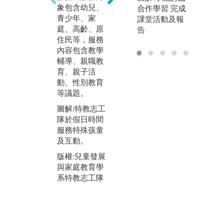
為「Yabi芽比
外
象包含幼兒、
合作學習 完成
兒童劇團」，
導
青少年、家
課堂活動及報
班上每位同學
具
庭、高齡、原
告
成為重要之角
法
住民等，服務
色，從零開始
方
內容包含教學
一點一滴成為
行
輔導、親職教
演員、製作衣
了
育、親子活
服道具等，最
程
動、性別教育
後完成一齣每
經
等議題。
年帶給花蓮孩
圖
童期待的兒童
圖解:特教志工
館
劇。
隊於假日時間
「
服務特殊孩童
圖解:111年第1
員
及互動。
8齣兒童劇「奧
版
德里傳奇」演
版權:兒童發展
與
出
與家庭教育學
系
系特教志工隊
版權:兒童發展
與家庭教育學
習YABI兒童劇
團