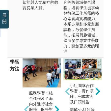
知能與人文精神的教
究等跨領域整合課
育從業人員。
程，培養學生從事幼
兒教保工作所需的核
展
心素養與實務能力。
開
本系亦規劃多元創新
課程，啟發學生潛
能，拓展興趣領域，
進而發展專業才藝能
力，開創更多元的職
涯
學習
方法
小組團隊合作
團體合作：
實
學習，實作演
服務學習：結
「兒童劇」是
系
練，完成書面
合課程及至海
本系最具代表
並
及口頭報告
內外進行社會
性，其劇團名
堂
服務，服務對
圖解:小組討論