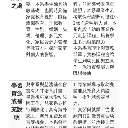
要。本系學生除具幼
程」並輔導考取保母
之處
教基礎，也同時具備
證照，本系畢業生若
家庭教育視野，能從
考取保母證照可擔任0-
親職教育、子職教
2歲托育照顧人員。本
育、性別、婚姻、失
系創設「幼教產業多
親、倫理、多元文
元創新課程」培養學
化、家庭資源與管理
生多元就業能力
等教育方向探討家庭
本系學習理論與實務
對個人的影響。
並重，實務課程會讓
學生到幼兒園獨立實
作，保證實務能力與
職場接軌
兒家系與慈濟基金會
1. 專業輔導考取幼兒
學習
簽有人才培育計畫，
體能及托育人員證
資源
畢業後可至大愛幼兒
照，提升就業競爭
或補
園工作。兒家系亦推
力。
充說
行國際化，富有海外
2. 實習與就業：從北
志工、海外見習及實
到南簽訂優質實習幼
明
習等機會。本系每年
教機構，並承接非營