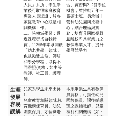
人員」系所，學生畢
習、實習與2+2雙學位
業後可取得家庭教育
機會，並推動五年一
專業人員認證，於各
貫碩士班。另承辦非
家庭教育中心或是相
營利幼兒園與托嬰中
關機構工作。
心，結合理論與實
二、跨領域學習：透
務，培育具國際視野
過課程尋找自我特
且離校即具就業力之
質，112學年本系開啟
教保專業人才、提升
「幼老共學」領域，
學歷競爭力
也鼓勵雙主修、師培
和學分學程，取得不
同證照/資格，如中等
教師、社工員、護理
師。
兒家系學生未來出路
本系畢業生具有教保
生涯
1.
員資格，可擔任幼兒
發展
兒童教育相關領域:托
園教保員、課後輔導
容易
育機構保育員、幼兒
班之課輔教師、兒童
誤解
園教保員、才藝班老
福利相關機構（如：