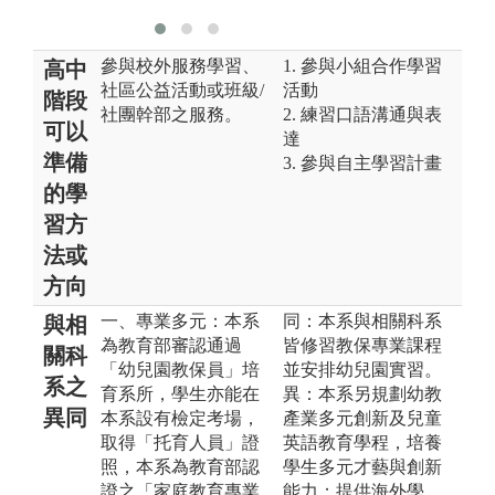
參與校外服務學習、
1. 參與小組合作學習
高中
社區公益活動或班級/
活動
階段
社團幹部之服務。
2. 練習口語溝通與表
可以
達
準備
3. 參與自主學習計畫
的學
習方
法或
方向
一、專業多元：本系
同：本系與相關科系
與相
為教育部審認通過
皆修習教保專業課程
關科
「幼兒園教保員」培
並安排幼兒園實習。
系之
育系所，學生亦能在
異：本系另規劃幼教
異同
本系設有檢定考場，
產業多元創新及兒童
取得「托育人員」證
英語教育學程，培養
照，本系為教育部認
學生多元才藝與創新
證之「家庭教育專業
能力；提供海外學