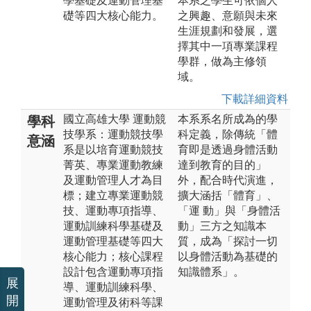
學基礎及運動管理基
本系之學生可依個人
礎等四大核心能力。
之興趣、意願與未來
生涯規劃和發展，選
擇其中一項專業課程
學群，做為主修領
域。
下載詳細資料
國立高雄大學 運動競
本系系名所成為的學
學科
技學系：運動競技學
科定義，除傳統「體
意涵
系是以培育運動競技
育即是透過身體活動
菁英、專業運動教練
達到教育的目的」
及運動管理人才為目
外，配合時代演進，
標；建立專業運動競
擴大涵括「體育」、
技、運動專項指導、
「運 動」與「身體活
運動訓練科學基礎及
動」三方之知識本
運動管理基礎等四大
質，成為「探討一切
核心能力；核心課程
以身體活動為基礎的
設計包含運動專項指
知識體系」。
展
導、運動訓練科學、
開
運動管理及術科等課