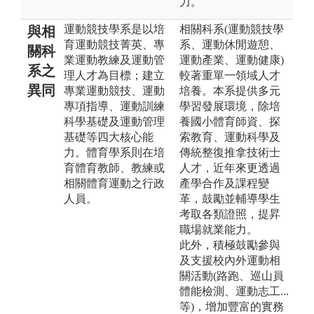
力。
運動競技學系是以培
相關科系(運動競技學
與相
育運動競技菁英、專
系、運動休閒遊憩、
關科
業運動教練及運動管
運動產業、運動健康)
系之
理人才為目標；建立
較著重單一領域人才
異同
專業運動競技、運動
培養。本系提供多元
專項指導、運動訓練
學習發展環境，除培
科學基礎及運動管理
養國小體育師資、探
基礎等四大核心能
索教育、運動科學及
力。體育學系則在培
傳統整復推拿技術士
育體育教師、教練或
人才，近年來更透過
相關體育運動之行政
產學合作及課程變
人員。
革，鼓勵並輔導學生
考取各類證照，提昇
職場就業能力。
此外，積極鼓勵參與
及支援校內外運動相
關活動(路跑、巡山員
體能檢測、運動志工...
等)，增加豐富的實務