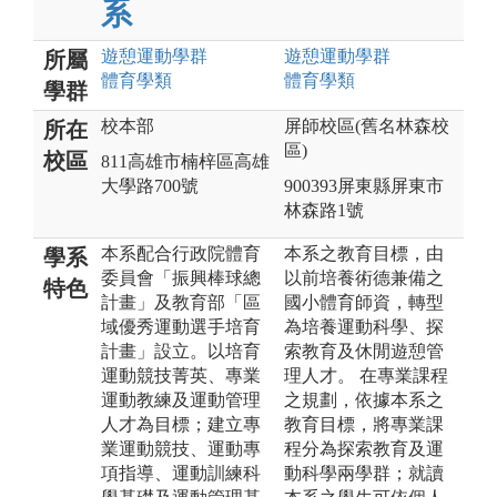
系
遊憩運動
學群
遊憩運動
學群
所屬
體育
學類
體育
學類
學群
校本部
屏師校區(舊名林森校
所在
區)
校區
811高雄市楠梓區高雄
大學路700號
900393屏東縣屏東市
林森路1號
本系配合行政院體育
本系之教育目標，由
學系
委員會「振興棒球總
以前培養術德兼備之
特色
計畫」及教育部「區
國小體育師資，轉型
域優秀運動選手培育
為培養運動科學、探
計畫」設立。以培育
索教育及休閒遊憩管
運動競技菁英、專業
理人才。 在專業課程
運動教練及運動管理
之規劃，依據本系之
人才為目標；建立專
教育目標，將專業課
業運動競技、運動專
程分為探索教育及運
項指導、運動訓練科
動科學兩學群；就讀