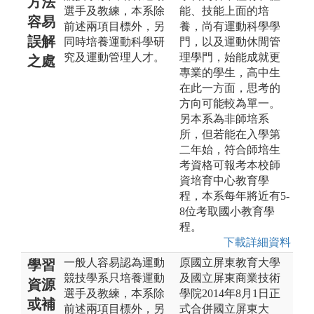
方法
選手及教練，本系除
能、技能上面的培
容易
前述兩項目標外，另
養，尚有運動科學學
誤解
同時培養運動科學研
門，以及運動休閒管
究及運動管理人才。
理學門，始能成就更
之處
專業的學生，高中生
在此一方面，思考的
方向可能較為單一。
另本系為非師培系
所，但若能在入學第
二年始，符合師培生
考資格可報考本校師
資培育中心教育學
程，本系每年將近有5-
8位考取國小教育學
程。
下載詳細資料
一般人容易認為運動
原國立屏東教育大學
學習
競技學系只培養運動
及國立屏東商業技術
資源
選手及教練，本系除
學院2014年8月1日正
或補
前述兩項目標外，另
式合併國立屏東大