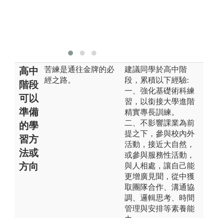
專題討論等多
元方式，依課
程性質彈性實
施教學。
苦練是通往金牌的必
建議同學於高中階
高中
經之路。
段，累積以下經驗:
階段
一、強化基礎術科練
可以
習，以銜接大學進階
準備
精實專長訓練。
二、不影響課業為前
的學
提之下，參與校內外
習方
活動，接近大自然，
法或
或參與服務性活動，
方向
與人相處，讓自己能
更增廣見聞，從中獲
取團隊合作、溝通協
調、邏輯思考、時間
管理與安排等素養能