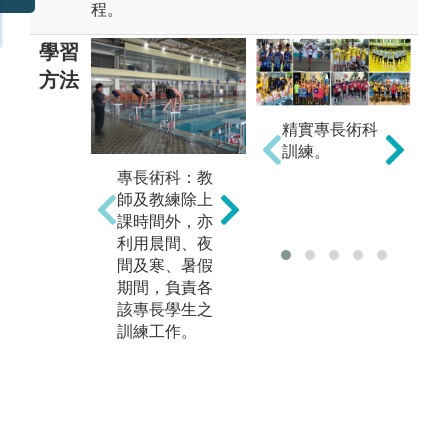
程。
學習
方法
精實專長術科
學科講授：教
訓練。
師授課除以傳
運
專長術科：教
統板書、投影
座
師及教練除上
片進行口授講
科
課時間外，亦
述外，部分課
請
利用晨間、夜
程並輔以術科
家
間及寒、暑假
實地操作、小
讓
期間，負責各
組討論研究、
一
該專長學生之
個別指導等方
業
訓練工作。
式進行。同時
助
配置教學助理
合
以協助教師授
課，並輔以定
期舉辦演講、