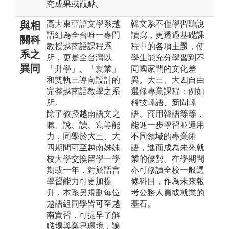
究成果或觀點。
高大東亞語文學系越
韓文系不僅學習聽說
與相
語組為全台唯一專門
讀寫，更透過基礎課
關科
教授越南語課程系
程中的各項主題，使
系之
所，更是全台灣以
學生能充分學習到不
異同
「升學」、「就業」
同國家間的文化差
和雙軌三導向設計的
異。大三、大四自由
完整越南語教學之系
選修專業課程：例如
所。
科技韓語、新聞韓
除了教授越南語文之
語、商用韓語等等，
聽、說、讀、寫等能
能進一步學習並運用
力，同學於大三、大
不同領域的專業術
四期間可至越南姊妹
語，進而成為未來就
校大學交換留學一學
業的優勢。在學期間
期或一年，對於語言
亦可修讀全校一般選
學習能力可更加提
修科目，作為未來報
升，本系另規劃每位
考公務人員或就業的
越語組同學皆可至越
基石。
南實習，可提早了解
職場與業界環境，讓