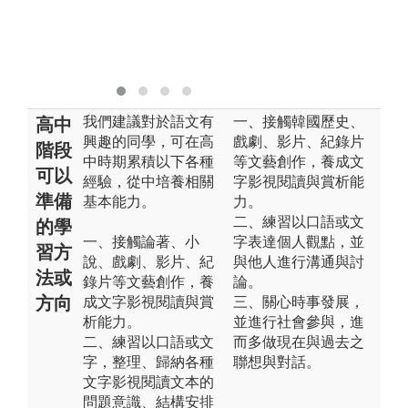
我們建議對於語文有
一、接觸韓國歷史、
高中
興趣的同學，可在高
戲劇、影片、紀錄片
階段
中時期累積以下各種
等文藝創作，養成文
可以
經驗，從中培養相關
字影視閱讀與賞析能
準備
基本能力。
力。
二、練習以口語或文
的學
一、接觸論著、小
字表達個人觀點，並
習方
說、戲劇、影片、紀
與他人進行溝通與討
法或
錄片等文藝創作，養
論。
方向
成文字影視閱讀與賞
三、關心時事發展，
析能力。
並進行社會參與，進
二、練習以口語或文
而多做現在與過去之
字，整理、歸納各種
聯想與對話。
文字影視閱讀文本的
問題意識、結構安排