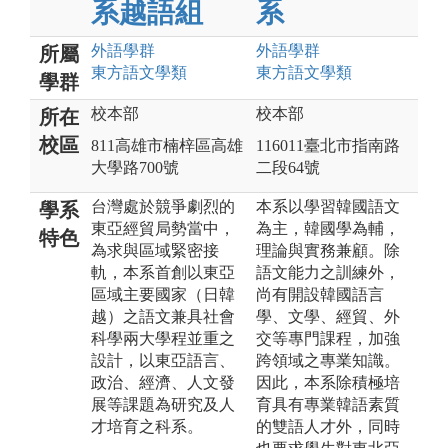
系越語組
系
外語
學群
外語
學群
所屬
東方語文
學類
東方語文
學類
學群
校本部
校本部
所在
校區
811高雄市楠梓區高雄
116011臺北市指南路
大學路700號
二段64號
台灣處於競爭劇烈的
本系以學習韓國語文
學系
東亞經貿局勢當中，
為主，韓國學為輔，
特色
為求與區域緊密接
理論與實務兼顧。除
軌，本系⾸創以東亞
語文能力之訓練外，
區域主要國家（⽇韓
尚有開設韓國語言
越）之語文兼具社會
學、文學、經貿、外
科學兩⼤學程並重之
交等專門課程，加強
設計，以東亞語⾔、
跨領域之專業知識。
政治、經濟、⼈文發
因此，本系除積極培
展等課題為研究及⼈
育具有專業韓語素質
才培育之科系。
的雙語人才外，同時