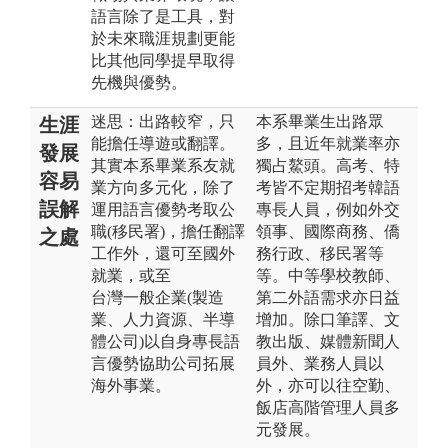
語言除了是工具，對
於未來職涯規劃更能
比其他同學提早取得
先機與優勢。
迷思：出路較窄，只
本系畢業生出路眾
生涯
能擔任導遊或翻譯。
多，且近年就業率亦
發展
其實本系畢業系友就
獨占鰲頭。高考、特
容易
業⽅向多元化，除了
考皆不定期招考韓語
誤解
運⽤語⾔優勢考取公
專長人員，例如外交
職(移民署)，擔任翻譯
領事、國際商務、僑
之處
⼯作外，還可⾄國外
務行政、移民署等
就業，或⾄
等。中等學校教師、
台灣⼀般企業(製造
第二外語需求亦日益
業、⼈⼒資源、半導
增加。除口筆譯、文
體公司)以⾃⾝專⻑語
教出版、媒體新聞人
⾔優勢協助公司拓展
員外、業務人員以
海外事業。
外，亦可以往空勤、
飯店高階管理人員多
元發展。