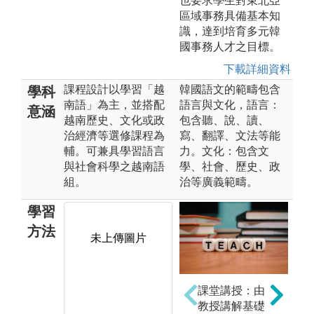
也要求學生對東北亞
區域事務具備基本知
識，達到培育多元韓
國事務人才之目標。
下載詳細資料
課程設計以學習「越
韓國語文的範疇包含
學科
南語」為主，並搭配
語言與文化，語言：
意涵
越南歷史、文化或政
包含聽、說、讀、
治經濟等選修課程為
寫、翻譯、文法等能
輔。可兼具學習語⾔
力。文化：包含文
與社會科學之越南語
學、社會、歷史、政
組。
治等廣義範疇。
學習
方法
未上傳圖片
實作演練
課堂講授：由
教授講解基礎