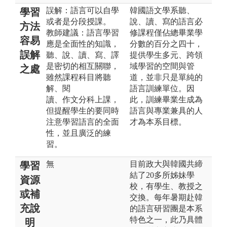
誤解：語⾔可以⾃學
韓國語文學系聽、
學習
或者是分段授課。
說、讀、寫的語言必
方法
教師建議：語⾔學習
修課程僅佔總畢業學
容易
應是全⾯性的知識，
分數的百分之四十，
誤解
聽、說、讀、寫、譯
提供學生多元、跨領
是密切的相互關聯，
域學習的空間與管
之處
雖然課程科⽬將聽
道，並非只是單純的
解、閱
語言訓練單位。因
讀、作文分科上課，
此，訓練畢業生成為
但提醒學⽣的要同時
語言與專業兼具的人
注意學習語⾔的全⾯
才為本系目標。
性，並且廣泛的練
習。
無
目前政大與韓國共締
學習
結了20多所姊妹學
資源
校，有學生、教授之
或補
交換。每年暑期赴韓
充說
的語言研習團是本系
特色之一，此乃具體
明