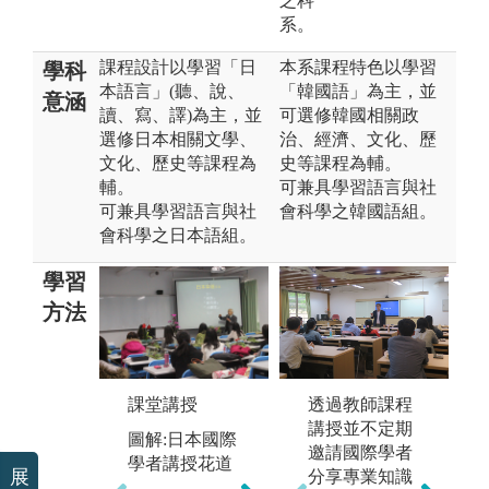
之科
系。
課程設計以學習「日
本系課程特色以學習
學科
本語言」(聽、說、
「韓國語」為主，並
意涵
讀、寫、譯)為主，並
可選修韓國相關政
選修日本相關文學、
治、經濟、文化、歷
文化、歷史等課程為
史等課程為輔。
輔。
可兼具學習語⾔與社
可兼具學習語言與社
會科學之韓國語組。
會科學之日本語組。
學習
方法
分組討論
透過教師課程
課堂講授
課
講授並不定期
動
圖解:大學入門
圖解:日本國際
邀請國際學者
(
課程分組演練
學者講授花道
展
分享專業知識
學