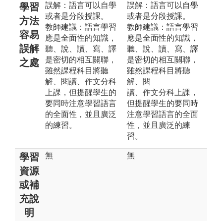
誤解：語言可以自學
誤解：語⾔可以⾃學
學習
或者是分段授課。
或者是分段授課。
方法
教師建議：語言學習
教師建議：語⾔學習
容易
應是全面性的知識，
應是全⾯性的知識，
誤解
聽、說、讀、寫、譯
聽、說、讀、寫、譯
是密切的相互關聯，
是密切的相互關聯，
之處
雖然課程科目將聽
雖然課程科⽬將聽
解、閱讀、作文分科
解、閱
上課，但提醒學生的
讀、作文分科上課，
要同時注意學習語言
但提醒學⽣的要同時
的全面性，並且廣泛
注意學習語⾔的全⾯
的練習。
性，並且廣泛的練
習。
無
無
學習
資源
或補
充說
明