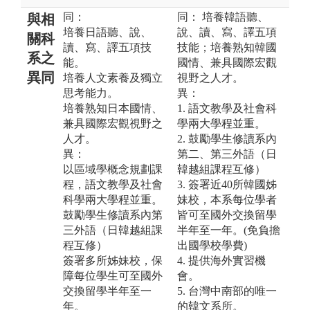
同：
同： 培養韓語聽、
與相
培養日語聽、說、
說、讀、寫、譯五項
關科
讀、寫、譯五項技
技能；培養熟知韓國
系之
能。
國情、兼具國際宏觀
異同
培養人文素養及獨立
視野之人才。
思考能力。
異：
培養熟知日本國情、
1. 語文教學及社會科
兼具國際宏觀視野之
學兩大學程並重。
人才。
2. 鼓勵學生修讀系內
異：
第二、第三外語（日
以區域學概念規劃課
韓越組課程互修）
程，語文教學及社會
3. 簽署近40所韓國姊
科學兩大學程並重。
妹校，本系每位學者
鼓勵學生修讀系內第
皆可至國外交換留學
三外語（日韓越組課
半年至一年。(免負擔
程互修）
出國學校學費)
簽署多所姊妹校，保
4. 提供海外實習機
障每位學生可至國外
會。
交換留學半年至一
5. 台灣中南部的唯一
年。
的韓文系所。