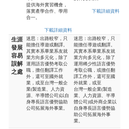
提供海外實習機會，
落實產學合作、學用
下載詳細資料
合一。
下載詳細資料
迷思：出路較窄，只
迷思：出路較窄，只
生涯
能擔任導遊或翻譯。
能擔任導遊或翻譯。
發展
其實本系畢業系友就
其實本系畢業系友就
容易
業方向多元化，除了
業⽅向多元化，除了
誤解
運用語言優勢考取公
運⽤稀少性語⾔優勢
職，擔任翻譯工作
考取公職，或擔任翻
之處
外，還可至國外就
譯⼯作外，還可⾄國
業，或至台灣一般企
外就業，或⾄
業(製造業、人力資
台灣⼀般企業(製造
源、半導體公司)以自
業、⼈⼒資源、半導
身專長語言優勢協助
體公司)或外商企業以
公司拓展海外事業。
⾃⾝專⻑語⾔優勢協
助公司拓展海外事
業。