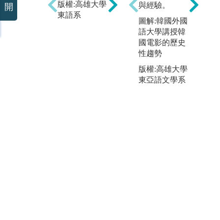
版權:高雄大學
版權:高雄大學
與經驗。
請
開
東語系
東語系
享
圖解:韓國外國
驗
語大學講授韓
籌
國電影的歷史
夜
性趨勢
系
版權:高雄大學
語
東亞語文學系
各
將
韓
戲
式
特
學
之
將
知
圖
戲
組