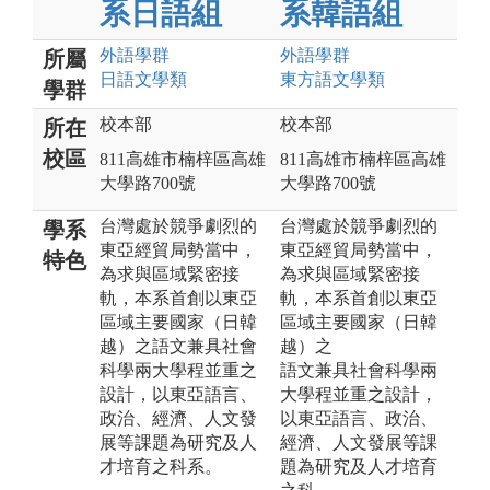
系日語組
系韓語組
外語
學群
外語
學群
所屬
日語文
學類
東方語文
學類
學群
校本部
校本部
所在
校區
811高雄市楠梓區高雄
811高雄市楠梓區高雄
大學路700號
大學路700號
台灣處於競爭劇烈的
台灣處於競爭劇烈的
學系
東亞經貿局勢當中，
東亞經貿局勢當中，
特色
為求與區域緊密接
為求與區域緊密接
軌，本系首創以東亞
軌，本系⾸創以東亞
區域主要國家（日韓
區域主要國家（⽇韓
越）之語文兼具社會
越）之
科學兩大學程並重之
語文兼具社會科學兩
設計，以東亞語言、
⼤學程並重之設計，
政治、經濟、人文發
以東亞語⾔、政治、
展等課題為研究及人
經濟、⼈文發展等課
才培育之科系。
題為研究及⼈才培育