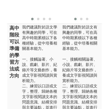
版
東
我們建議對於語文學
我們建議對於語文有
高中
有興趣的同學，可在
興趣的同學，可在高
階段
高中時期累積以下各
中時期累積以下各種
可以
種經驗，從中培養相
經驗，從中培養相關
準備
關基本能力。
基本能力。
的學
一、接觸論著、小
一、接觸相關論著、
習方
說、戲劇、影片、紀
小說、戲劇、影片、
法或
錄片等文藝創作，養
紀錄片等文藝創作，
方向
成文字影視閱讀與賞
養成文字影視閱讀與
析能力。
賞析能力。
二、練習以口語或文
二、練習以口語或文
字，整理、歸納各種
字，整理、歸納各種
文字影視閱讀文本的
文字影視閱讀文本的
問題意識、結構安排
問題意識、結構安排
與主要論點，並進行
與主要論點，並進行