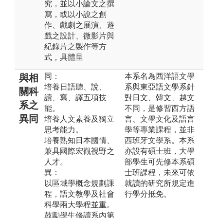
究，並以小論文之撰
寫，或以小說之創
作、戲劇之展演、遊
戲之設計、微影片與
紀錄片之製作等方
式，具體呈
同：
本系名為西洋語文學
與相
培養日語聽、說、
系與東亞語文學系針
關科
讀、寫、譯五項技
對日文、韓文、越文
系之
能。
不同，是修習西方語
異同
培養人文素養及獨立
言、文學文化及語言
思考能力。
學等專業課程，並非
培養熟知日本國情、
西班牙文學系。本系
兼具國際宏觀視野之
亦設有碩士班，大學
人才。
部學生可先修本系碩
異：
士班課程，未來可依
以區域學概念規劃課
就讀的研究所規定進
程，語文教學及社會
行學分抵免。
科學兩大學程並重。
鼓勵學生修讀系內第