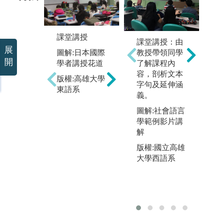
分組討論
課堂講授
課
課堂講授：由
動
展
圖解:大學入門
圖解:日本國際
教授帶領同學
(
開
課程分組演練
學者講授花道
了解課程內
學
容，剖析文本
版權:高雄大學
版權:高雄大學
請
字句及延伸涵
東語系
東語系
享
義。
驗
圖解:社會語言
籌
學範例影片講
夜
解
系
語
版權:國立高雄
各
大學西語系
將
韓
戲
式
特