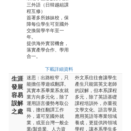
三外語（日韓越組課
程互修）
簽署多所姊妹校，保
障每位學生可至國外
交換留學半年至一
年。
提供海外實習機會，
落實產學合作、學用
合一。
下載詳細資料
迷思：出路較窄，只
外文系往往會讓學生
生涯
能擔任導遊或翻譯。
產生只能當英文老師
發展
其實本系畢業系友就
的誤解，但本系課程
容易
業方向多元化，除了
多元，除了英語基礎
誤解
運用語言優勢考取公
課程培訓外，亦重視
職，擔任翻譯工作
文學文化、語言學及
之處
外，還可至國外就
應用英語等專業領域
業，或至台灣一般企
養成，更提供跨領域
業(製造業、人力資
學程，讓本系學生多