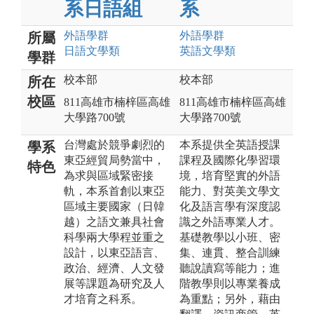
系日語組
系
外語
學群
外語
學群
所屬
日語文
學類
英語文
學類
學群
校本部
校本部
所在
校區
811高雄市楠梓區高雄
811高雄市楠梓區高雄
大學路700號
大學路700號
台灣處於競爭劇烈的
本系提供全英語授課
學系
東亞經貿局勢當中，
課程及國際化學習環
特色
為求與區域緊密接
境，培育堅實的外語
軌，本系首創以東亞
能力、對英美文學文
區域主要國家（日韓
化及語言學有深度認
越）之語文兼具社會
識之外語專業人才。
科學兩大學程並重之
基礎教學以小班、密
設計，以東亞語言、
集、連貫、整合訓練
政治、經濟、人文發
聽說讀寫等能力；進
展等課題為研究及人
階教學則以專業養成
才培育之科系。
為重點；另外，藉由