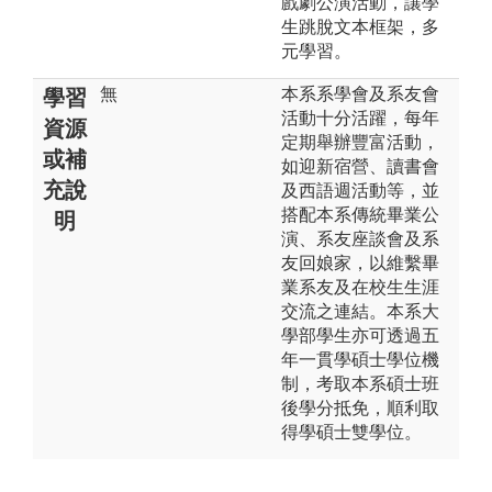
戲劇公演活動，讓學
生跳脫文本框架，多
元學習。
無
本系系學會及系友會
學習
活動十分活躍，每年
資源
定期舉辦豐富活動，
或補
如迎新宿營、讀書會
充說
及西語週活動等，並
搭配本系傳統畢業公
明
演、系友座談會及系
友回娘家，以維繫畢
業系友及在校生生涯
交流之連結。本系大
學部學生亦可透過五
年一貫學碩士學位機
制，考取本系碩士班
後學分抵免，順利取
得學碩士雙學位。