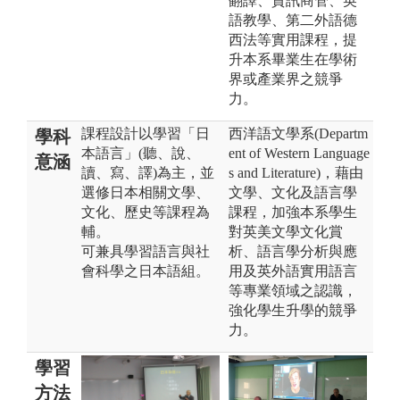
翻譯、資訊商管、英
語教學、第二外語德
西法等實用課程，提
升本系畢業生在學術
界或產業界之競爭
力。
課程設計以學習「日
西洋語文學系(Departm
學科
本語言」(聽、說、
ent of Western Language
意涵
讀、寫、譯)為主，並
s and Literature)，藉由
選修日本相關文學、
文學、文化及語言學
文化、歷史等課程為
課程，加強本系學生
輔。
對英美文學文化賞
可兼具學習語言與社
析、語言學分析與應
會科學之日本語組。
用及英外語實用語言
等專業領域之認識，
強化學生升學的競爭
力。
學習
方法