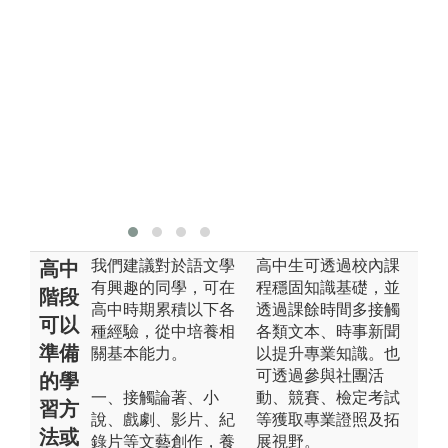
學
之
將
知
圖
戲
組
版
東
我們建議對於語文學
高中生可透過校內課
高中
有興趣的同學，可在
程穩固知識基礎，並
階段
高中時期累積以下各
透過課餘時間多接觸
可以
種經驗，從中培養相
各類文本、時事新聞
準備
關基本能力。
以提升專業知識。也
可透過參與社團活
的學
一、接觸論著、小
動、競賽、檢定考試
習方
說、戲劇、影片、紀
等獲取專業證照及拓
法或
錄片等文藝創作，養
展視野。