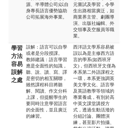
源、半導體公司)以自
元嘗試及學習，令學
身專長語言優勢協助
生出路相當廣泛，如
公司拓展海外事業。
商業界主管、劇團導
演、出版社編輯、外
交領事及空服員等職
業。
誤解：語言可以自學
西洋語文學系容易被
學習
或者是分段授課。
誤以為是主修西方語
方法
教師建議：語言學習
言的學系(如西班牙
容易
應是全面性的知識，
文)，但西班牙文僅為
誤解
聽、說、讀、寫、譯
本系第二外語課程之
是密切的相互關聯，
一環，本系更強調英
之處
雖然課程科目將聽
美文學文化、語言學
解、閱讀、作文分科
及英語教學等領域的
上課，但提醒學生的
專業養成，有別於高
要同時注意學習語言
中英文課堂講授方
的全面性，並且廣泛
式，透過生動活潑的
的練習。
分組討論、團體演
練，甚至影片拍攝、