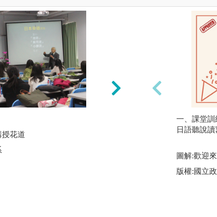
分組討論
一、課堂訓
日語聽說讀
講授花道
圖解:大學入門課程
系
版權:高雄大學東語
圖解:歡迎
版權:國立