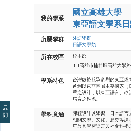
國立高雄大學
我的學系
東亞語文學系日
外語
學群
所屬學群
日語文
學類
校本部
所在校區
811高雄市楠梓區高雄大學路7
台灣處於競爭劇烈的東亞經
學系特色
首創以東亞區域主要國家（
重之設計，以東亞語言、政
培育之科系。
展
課程設計以學習「日本語言」
學科意涵
開
相關文學、文化、歷史等課
可兼具學習語言與社會科學