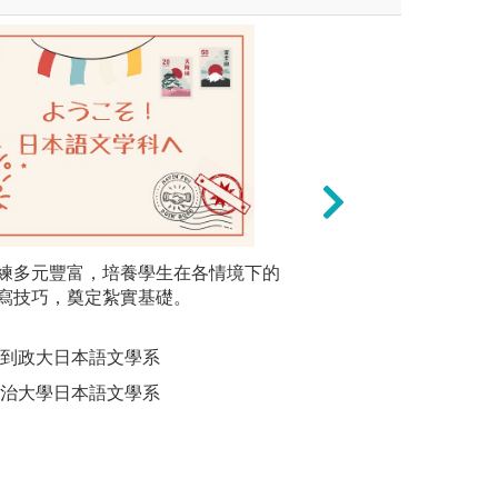
練多元豐富，培養學生在各情境下的
課外社團活動、講
二、基礎
寫技巧，奠定紮實基礎。
(東語系學會每學
小班式教
分組演練
留學經驗與心得，
日語寫作
系
系日語組、韓語組
來到政大日本語文學系
圖解:日文
之日、韓、越南語
政治大學日本語文學系
版權:國立
特特色，讓同學在
之語言知識融會貫
圖解:東語之夜戲
版權:高雄大學東