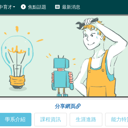
中育才
焦點話題
最新消息
分享網頁
學系介紹
課程資訊
生涯進路
能力特