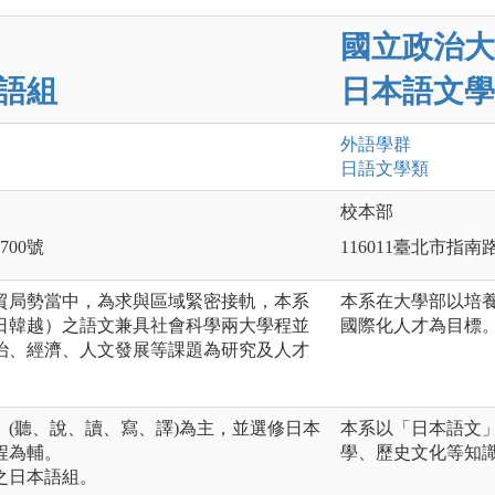
國立政治大
語組
日本語文學
外語
學群
日語文
學類
校本部
00號
116011臺北市指南
貿局勢當中，為求與區域緊密接軌，本系
本系在大學部以培
日韓越）之語文兼具社會科學兩大學程並
國際化人才為目標
治、經濟、人文發展等課題為研究及人才
(聽、說、讀、寫、譯)為主，並選修日本
本系以「日本語文
程為輔。
學、歷史文化等知
之日本語組。