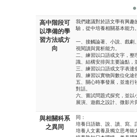
我們建議對於語文學有興趣
高中階段可
驗，從中培養相關基本能力
以準備的學
習方法或方
一、接觸論著、小說、戲劇
向
視閱讀與賞析能力。
二、練習以口語或文字，整
識、結構安排與主要論點，
三、練習以口語或文字表達
四、練習以實物與數位化途
五、關心時事發展，並進行
對話。
六、嘗試問題式探究，並以
展演、遊戲之設計、微影片
同：
與相關科系
培養日語聽、說、讀、寫、
之異同
培養人文素養及獨立思考能