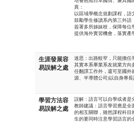
培養熟知日本國情、兼具國
異：
以區域學概念規劃課程，語
鼓勵學生修讀系內第三外語
簽署多所姊妹校，保障每位
提供海外實習機會，落實產
迷思：出路較窄，只能擔任
生涯發展容
其實本系畢業系友就業方向
易誤解之處
任翻譯工作外，還可至國外
源、半導體公司)以自身專
誤解：語言可以自學或者是
學習方法容
教師建議：語言學習應是全
易誤解之處
的相互關聯，雖然課程科目
生的要同時注意學習語言的