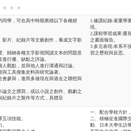
的同學，可在高中時期累積以下各種經
1.修課紀錄:著重
。
現。
2.課程學習成果:
、影片、紀錄片等文藝創作，養成文字影
之書面報告。
3.多元表現:本系
理、歸納各種文字影視閱讀文本的問題意
習之歷程與反思。
並進行優、缺點之評論。
個人觀點，並與他人進行溝通與討論。
徑與工具搜集史料與研究論著。
社會參與，進而多做現在與過去之聯想與
小論文之撰寫，或以小說之創作、戲劇之
與紀錄片之製作等方式，具體呈
一、配合學校方針
譯五項技能。
二、積極促進國際
力。
動、日本大學生訪華