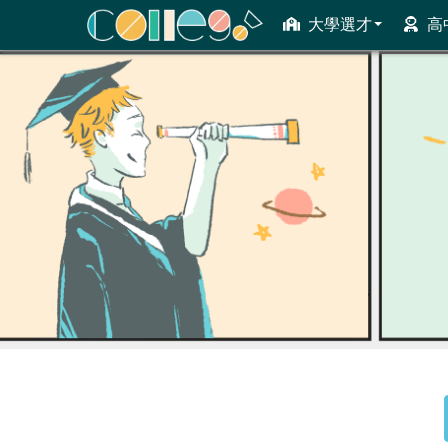
大學選才
高
ColleGo! 大學選才與高中育才輔助系統