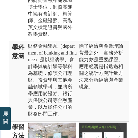
的財務金融相關領域
博士學位，師資團隊
中擁有會計師、精算
師、金融證照、高階
英文檢定證書與國外
教學資歷。
財務金融學系（depart
除了經濟與產業理論
學科
ment of banking and fina
背景之外，實務分析
意涵
nce）是以經濟學、會
能力亦是重要課題。
計學與統計學等學科
應用經濟是指透過相
為基礎，修讀公司理
關之統計方與計量方
財、投資學與其他金
法來分析經濟與產業
融領域學科，並將所
現象。
學應用於證券、銀行
與保險公司等金融產
業，以及擔任公司的
展
財務部門工作。
開
學習
方法