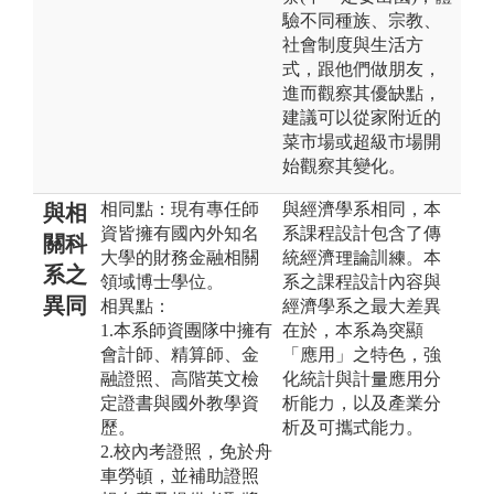
驗不同種族、宗教、
社會制度與生活方
式，跟他們做朋友，
進而觀察其優缺點，
建議可以從家附近的
菜市場或超級市場開
始觀察其變化。
相同點：現有專任師
與經濟學系相同，本
與相
資皆擁有國內外知名
系課程設計包含了傳
關科
大學的財務金融相關
統經濟理論訓練。本
系之
領域博士學位。
系之課程設計內容與
異同
相異點：
經濟學系之最大差異
1.本系師資團隊中擁有
在於，本系為突顯
會計師、精算師、金
「應用」之特色，強
融證照、高階英文檢
化統計與計量應用分
定證書與國外教學資
析能力，以及產業分
歷。
析及可攜式能力。
2.校內考證照，免於舟
車勞頓，並補助證照