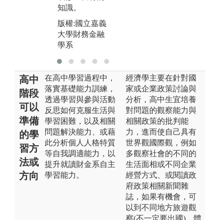
大
知識。
的直接教導。
學
版權:國立嘉義
版權:國立嘉義
大學財務金融
大學財務金融
學系
學系
在高中學習過程中，
經濟學主要在針對國
高中
落實基礎能力訓練，
家或企業政策討論與
階段
透過學習與參與活動
分析，高中生宜培養
可以
反思如何克服生活與
對問題的觀察能力與
準備
學習困難，以及相關
相關政策的批判能
問題解決能力、或藉
力，進而使自己具有
的學
此分析個人人格特質
世界觀國際觀，例如
習方
等自我調適能力，以
多觀察社會的不同的
法或
提升就讀財金系自主
生活面相或不同企業
方向
學習能力。
經營方式、或閱讀政
府政策相關新聞雜
誌，如果有機會，可
以到不同地方旅遊觀
察(不一定要出國)，體