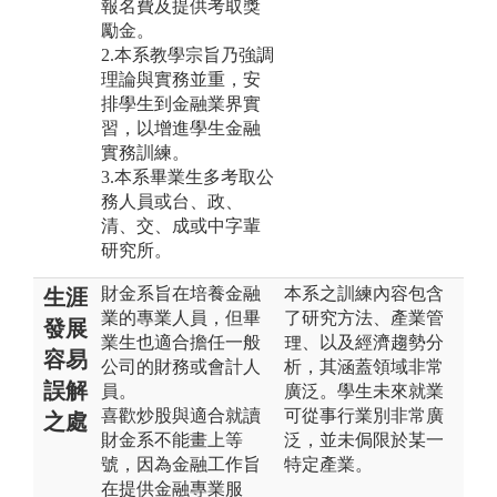
報名費及提供考取獎
勵金。
2.本系教學宗旨乃強調
理論與實務並重，安
排學生到金融業界實
習，以增進學生金融
實務訓練。
3.本系畢業生多考取公
務人員或台、政、
清、交、成或中字輩
研究所。
財金系旨在培養金融
本系之訓練內容包含
生涯
業的專業人員，但畢
了研究方法、產業管
發展
業生也適合擔任一般
理、以及經濟趨勢分
容易
公司的財務或會計人
析，其涵蓋領域非常
誤解
員。
廣泛。學生未來就業
喜歡炒股與適合就讀
可從事行業別非常廣
之處
財金系不能畫上等
泛，並未侷限於某一
號，因為金融工作旨
特定產業。
在提供金融專業服