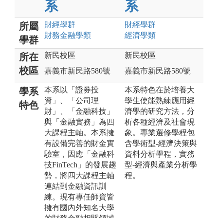
系
系
財經
學群
財經
學群
所屬
財務金融
學類
經濟
學類
學群
新民校區
新民校區
所在
校區
嘉義市新民路580號
嘉義市新民路580號
本系以「證券投
本系特色在於培養大
學系
資」、「公司理
學生使能熟練應用經
特色
財」、「金融科技」
濟學的研究方法，分
與「金融實務」為四
析各種經濟及社會現
大課程主軸。本系擁
象。專業選修學程包
有設備完善的財金實
含學術型-經濟決策與
驗室，因應「金融科
資料分析學程，實務
技FinTech」的發展趨
型-經濟與產業分析學
勢，將四大課程主軸
程。
連結到金融資訊訓
練。現有專任師資皆
擁有國內外知名大學