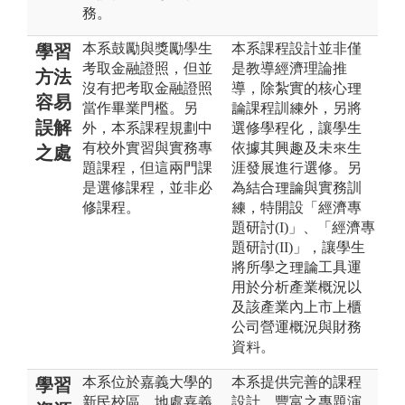
務。
本系鼓勵與獎勵學生
本系課程設計並非僅
學習
考取金融證照，但並
是教導經濟理論推
方法
沒有把考取金融證照
導，除紮實的核心理
容易
當作畢業門檻。另
論課程訓練外，另將
誤解
外，本系課程規劃中
選修學程化，讓學生
有校外實習與實務專
依據其興趣及未來生
之處
題課程，但這兩門課
涯發展進行選修。另
是選修課程，並非必
為結合理論與實務訓
修課程。
練，特開設「經濟專
題研討(I)」、「經濟專
題研討(II)」，讓學生
將所學之理論工具運
用於分析產業概況以
及該產業內上市上櫃
公司營運概況與財務
資料。
本系位於嘉義大學的
本系提供完善的課程
學習
新民校區，地處嘉義
設計、豐富之專題演