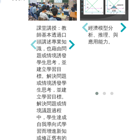
課堂講授：教
分組合作學
經濟模型分
實
師基本透過口
習：主要是由
析、推理、與
用
頭講述專業知
兩個以上的同
應用能力。
驗
識，也藉由問
學形成小組，
融
題或情境誘發
透過彼此的互
軟
學生思考，並
動與互助，以
學
建立學習目
及責任分擔，
衍
標。解決問題
達成共同學習
資
或情境誘發學
的目標。合作
多
生思考，並建
學習強調「以
擬
立學習目標。
學習者為中
虛
解決問題或情
心」，提供學
R
境議題過程
生主動思考、
Ma
中，學生達成
相互討論或小
CM
自我導向式學
組練習的機
EX
習而增進新知
會，讓教學不
版
或修正舊有的
再局限於老師