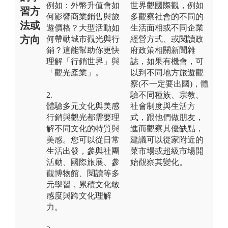
例如：外幣升值會如
世界觀國際觀，例如
習方
何影響商業銷售與旅
多觀察社會的不同的
法或
遊價格？大型活動如
生活面相或不同企業
方向
何帶動城市觀光與行
經營方式、或閱讀政
銷？這能幫助你更快
府政策相關新聞雜
理解「行銷世界」與
誌，如果有機會，可
「觀光產業」。
以到不同地方旅遊觀
察(不一定要出國)，體
2.
驗不同種族、宗教、
體驗多元文化與美感
社會制度與生活方
行銷與觀光都需要理
式，跟他們做朋友，
解不同文化的特質與
進而觀察其優缺點，
美感。您可以從日常
建議可以從家附近的
生活出發，參與社團
菜市場或超級市場開
活動、國際旅展、參
始觀察其變化。
觀博物館、閱讀等多
元學習，累積文化敏
感度與跨文化理解
力。