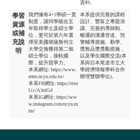
資料。
我們擁有4+1學碩一貫
本系提供完善的課程
學習
制度，讓同學能在五
設計、豐富之專題演
資源
年取得學士及碩士學
講、完善的導師制、
或補
位，更可於第六年選
暢通的溝通管道、預
充說
擇至美國堪薩斯州立
警輔導措施、勤學、
大學交換獲得第二個
獎敦品獎獎勵措施，
明
碩士學位，接軌國
以及學生國際交流(本
際，提升競爭力。
系與日本尾道市立大
本系網址: https://www.
學經濟情報學科合作
mtm.ncyu.edu.tw/
辦理雙聯學位)。
本系FB網址: https://reur
l.cc/A3elGd
本系IG網址: https://ww
w.instagram.com/ncyu.m
tm/