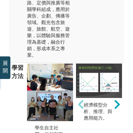
路、定價與推廣等相
關學科組成，應用於
廣告、企劃、傳播等
領域。觀光包含旅
遊、旅館、航空、遊
樂，以體驗與服務管
理為基礎，融合行
銷，形成本系之專
業。
展
學習
開
方法
學
經濟模型分
獎
析、推理、與
熱
應用能力。
全
包
學生自主社
重量級業師演