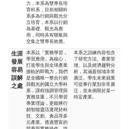
力，本系為雙專長培
育科系，目前相關科
系多為行銷與觀光分
立培育，本系以行銷
為基礎、觀光為應
用，同時具有聯集與
交集之雙專長效應。
本系以「實務學習，
本系之訓練內容包含
生涯
學習應用」為核心，
了研究方法、產業管
發展
打造學生與全球產業
理、以及經濟趨勢分
容易
接軌的即戰力，我們
析，其涵蓋領域非常
誤解
是全國唯一整合行銷
廣泛。學生未來就業
與觀光的國立大學科
可從事行業別非常廣
之處
系，課程強調管理與
泛，並未侷限於某一
實務並重，不只學習
特定產業。
專業理論，更能將行
銷智能靈活運用於科
技、文創、食品等多
元產業。透過豐富的
競賽與實務操作，培