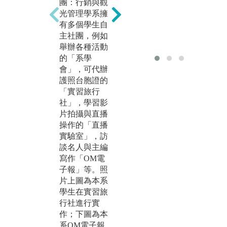
競
團：行銷與觀
講與協同教
劃
光管理學系擁
學：系上持續
由
有多個學生自
與產業界合
導
主社團，例如
作，邀請行銷
多
舉辦各種活動
業者、旅行社
榮
的「系學
經營者、金牌
肯
會」，可代辦
領隊等至系上
此
護照台胞證的
演講與業師協
點
「實習旅行
同教學，培養
例
社」，學習影
同學實務觀
剛
片拍攝與直播
點，促進理論
A
操作的「直播
與實務之結
專
實驗室」，訪
合，使學生在
賽
談名人與主編
學期間即能與
名
寫作「OM電
產業界接軌。
子報」等。照
例如照片上為
圖
片上圖為本系
LINE通路電商
案
學生在實習旅
經理郭昌恩老
站
行社進行實
師蒞臨開授一
成
作；下圖為本
日工作坊；照
版
系OM電子報
片下為邀請手