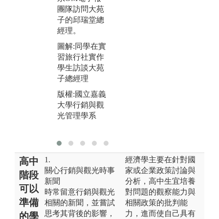
大
團隊訪問大苑
機攝影作家王
光
子的邱瑞堂總
小路老師蒞臨
經理。
指導同學手機
攝影
圖解:同學在實
習旅行社實作
圖解:邀請LIN
學生訪談大苑
E經理開工作
子總經理
坊邀請攝影作
家指導
版權:國立嘉義
大學行銷與觀
版權:國立嘉義
光管理學系
大學行銷與觀
光管理學系
1.
經濟學主要在針對國
高中
關心行銷與觀光時事
家或企業政策討論與
階段
新聞
分析，高中生宜培養
可以
時常留意行銷與觀光
對問題的觀察能力與
準備
相關的新聞，並嘗試
相關政策的批判能
思考其背後的影響，
力，進而使自己具有
的學