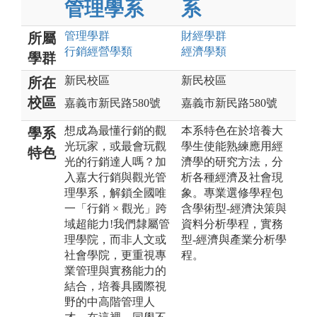
管理學系
系
管理
學群
財經
學群
所屬
行銷經營
學類
經濟
學類
學群
新民校區
新民校區
所在
校區
嘉義市新民路580號
嘉義市新民路580號
想成為最懂行銷的觀
本系特色在於培養大
學系
光玩家，或最會玩觀
學生使能熟練應用經
特色
光的行銷達人嗎？加
濟學的研究方法，分
入嘉大行銷與觀光管
析各種經濟及社會現
理學系，解鎖全國唯
象。專業選修學程包
一「行銷 × 觀光」跨
含學術型-經濟決策與
域超能力!我們隸屬管
資料分析學程，實務
理學院，而非人文或
型-經濟與產業分析學
社會學院，更重視專
程。
業管理與實務能力的
結合，培養具國際視
野的中高階管理人