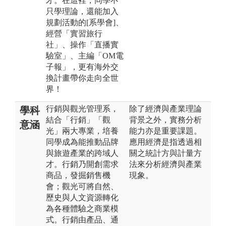
才。在這裡，同學不
只學理論，還能加入
規劃活動的[系學會]、
經營「實習旅行
社」、操作「直播實
驗室」、主編「OM電
子報」，更有海外交
換計畫帶你走向全世
界！
行銷與觀光管理系，
除了經濟與產業理論
學科
結合「行銷」「觀
背景之外，實務分析
意涵
光」兩大專業，培養
能力亦是重要課題。
同學成為能推動品牌
應用經濟是指透過相
與旅遊產業的跨域人
關之統計方與計量方
才。行銷乃開創需求
法來分析經濟與產業
商品，發掘銷售機
現象。
會；觀光可將自然、
歷史與人文資源轉化
為各種體驗之商業模
式。行銷由產品、通