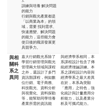
3.
訓練與培養 解決問題
的能力
行銷與觀光產業都是
「以商業為本」的領
域，需要 找到需求、
快速應變、解決問題
的能力，這些能力會
使日後的職涯發展更
具競爭力。
嘉大行銷觀光系除了
與經濟學系相同，本
與相
學習行銷管理與觀光
系課程設計包含了傳
關科
管理兩大領域與課程
統經濟理論訓練。本
系之
之外，還設計了多門
系之課程設計內容與
異同
資訊類課程，例如數
經濟學系之最大差異
位行銷、電子商務、
在於，本系為突顯
科技觀光、資料分析
「應用」之特色，強
與視覺化、資料探勘
化統計與計量應用分
等，能幫助同學培養
析能力，以及產業分
產業所需的資訊能
析及可攜式能力。