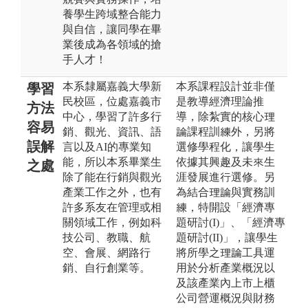
養學生跨域整合能力
與自信，讓同學在畢
業後成為各領域的搶
手人才！
本系隸屬嘉義大學新
本系課程設計並非僅
學習
民校區，位處嘉義市
是教導經濟理論推
方法
中心，學習了許多行
導，除紮實的核心理
容易
銷、觀光、資訊、語
論課程訓練外，另將
誤解
言以及AI的專業知
選修學程化，讓學生
能，所以本系畢業生
依據其興趣及未來生
之處
除了能在行銷與觀光
涯發展進行選修。另
產業工作之外，也有
為結合理論與實務訓
許多系友在管理或相
練，特開設「經濟專
關領域工作，例如科
題研討(I)」、「經濟專
技公司、教職、航
題研討(II)」，讓學生
空、會展、網路行
將所學之理論工具運
銷、自行創業等。
用於分析產業概況以
及該產業內上市上櫃
公司營運概況與財務